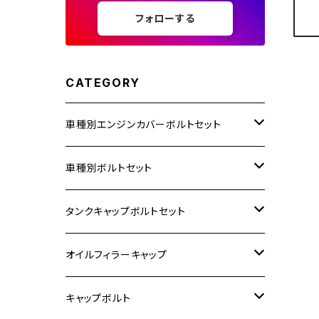
フォローする
CATEGORY
車種別エンジンカバーボルトセット
ホンダ【ステンレス】
車種別ボルトセット
400X
カワサキ【ステンレス】
KAWASAKI
タンクキャップボルトセット
6V モンキー
BALIUS
Z900RS/Z900RS CAFE
ヤマハ【ステンレス】
HONDA
カワサキ
オイルフィラーキャップ
12V モンキー
BALIUS-Ⅱ
Z900RS SE
MT-03
CB1300SF/CB1300SB
スズキ【ステンレス】
SUZUKI
ホンダ
M20 P1.5
キャップボルト