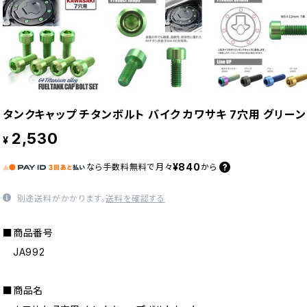
タンクキャップ チタンボルト バイク カワサキ 7穴用 グリーン 
2,530
¥
¥840
なら
手数料無料で
月々
から
別途送料がかかります。
送料を確認する
■商品番号
JA992
■商品名