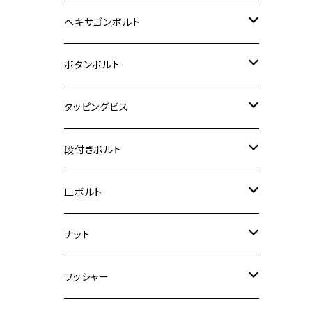
12V Fi モンキー
D-TRACER125
ゼファー400/ゼファーχ
MT-25
CB400SF/CB400SB
ジクサー150
ホンダ【チタン】
YAMAHA
ヤマハ
M20 P2.5
ステンレス
ヘキサゴンボルト
クロスカブ50
D-TRACKER
ゼファー750/ゼファー750RS
MT-125
ダックス125
ジクサー250
ジェイド
M4
カワサキ【チタン】
スズキ
M30 P1.5
チタン
ステンレス
ボタンボルト
クロスカブ110
D-TRACKER X
ゼファー1100/ゼファー1100RS
RZ250
モンキー125
ジクサーSF250
スーパーカブ C125
M5
250TR
M3
M4
ヤマハ【チタン】
チタン
ステンレス
タッピングビス
ジェイド
ER-6F
ZRX400/ZRXⅡ
RZ250R
レブル250
BANDIT250
ハンターカブ CT125
M6
GPZ900R
M4
M5
シグナスX
M4
M4
スズキ【チタン】
チタン
ステンレス
段付きボルト
スーパーカブ C125
ER-6N
ZRX1100/ZRX1100Ⅱ
RZ250RR
ハンターカブ125
GS400
ダックス125
M8
Ninja H2
M5
M6
シグナスX SR
M5
M5
KATANA
M3
M4
チタン
ステンレス
皿ボルト
ダックス125
ESTRELLA
ZRX1200R/ZRX1200S
RZ350
クロスカブ110
GSR400
モンキー125
M10
Ninja 250
M6
M8
マジェスティS
M6
M6
M4
M5
M4
M5
チタン
ステンレス
ナット
ハンターカブ CT125
ESTRELLA RS
ZRX1200DAEG
RZ350R
スーパーカブ110
GSR600
CB400 SUPER FOUR
Ninja 400
M7
M10
BW’S125
M8
M8
M5
M5
M6
M5
M4
チタン
ステンレス
ワッシャー
モンキー125
GPZ900R
Ninja250
RZ350RR
PCX
GSX-R125
CB400 SUPER BOLDOR
Ninja 400R
M8
MT-03
M10
M10
M6
M8