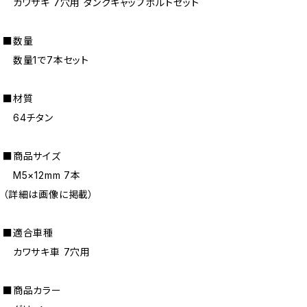
カワサキ 7穴用 タンクキャップボルトセット
■数量
数量1で7本セット
■材質
64チタン
■商品サイズ
M5×12mm 7本
（詳細は画像に掲載）
■適合車種
カワサキ車 7穴用
■商品カラー