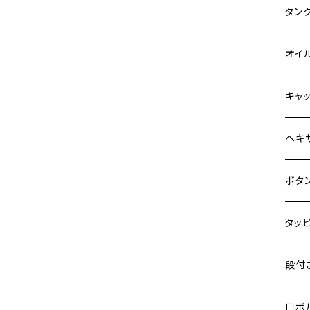
Z900
400X
カワ
KAW
タン
HAWKⅡ CB400N
Z900RS
6V 
BALI
Z900
ヤマ
HON
カワ
オイ
HORNET250
Z900RS CAFE
12V
BALI
Z900
MT-0
CB13
スズ
SUZ
ホン
M20 
キャ
JADE250
Z1000
12V 
D-TR
ゼファ
MT-2
CB40
ジクサ
ホン
YAM
ヤマ
M20 
ステ
ヘキ
MSX125
Z H2
クロス
D-TR
ゼファ
MT-1
ダック
ジクサ
ジェイ
M4
カワ
スズ
M30 
チタ
ステ
ボタ
NSR50
ZEPHYR 400
クロス
D-TR
ゼファ
RZ25
モンキ
ジクサ
スーパ
M5
250T
M3
M4
ヤマ
チタ
ステ
タッ
NSR80
ZEPHYR χ
ジェイ
ER-6
ZRX4
RZ25
レブル
BAND
ハンタ
M6
GPZ9
M4
M5
シグナ
M4
M4
スズ
チタ
ステ
段付
PCX
ZEPHYR 750
スーパ
ER-6
ZRX1
RZ25
ハンタ
GS40
ダック
M8
Ninja
M5
M6
シグナ
M5
M5
KATA
M3
M4
チタ
ステ
皿ボ