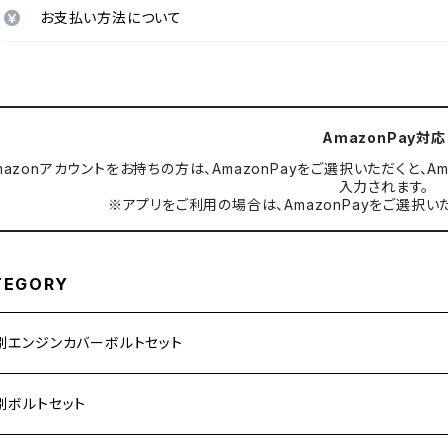
お支払い方法について
AmazonPay対応
mazonアカウントをお持ちの方は、AmazonPayをご選択いただくと
入力されます。
※アプリをご利用の場合は、AmazonPayをご選択い
TEGORY
別エンジンカバーボルトセット
ダ【ステンレス】
別ボルトセット