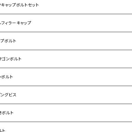
サキ【ステンレス】
ASAKI
クキャップボルトセット
モンキー
US
RS/Z900RS CAFE
ハ【ステンレス】
DA
サキ
ルフィラーキャップ
 モンキー
US-Ⅱ
RS SE
3
00SF/CB1300SB
キ【ステンレス】
UKI
ダ
P1.5
ップボルト
Fi モンキー
ACER125
ー400/ゼファーχ
5
0SF/CB400SB
ー150
ダ【チタン】
AHA
ハ
P2.5
ンレス
サゴンボルト
カブ50
ACKER
ー750/ゼファー750RS
25
ス125
ー250
ド
サキ【チタン】
キ
P1.5
ン
ンレス
ンボルト
カブ110
ACKER X
ー1100/ゼファー1100RS
0
ー125
ーSF250
ーカブ C125
R
ハ【チタン】
ン
ンレス
ピングビス
ド
F
00/ZRXⅡ
0R
250
IT250
ーカブ CT125
00R
スX
キ【チタン】
ン
ンレス
きボルト
ーカブ C125
N
100/ZRX1100Ⅱ
0RR
ーカブ125
0
ス125
 H2
スX SR
NA
ン
ンレス
ルト