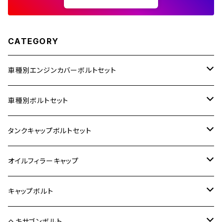
CATEGORY
車種別エンジンカバーボルトセット
ホンダ【ステンレス】
車種別ボルトセット
400X
カワサキ【ステンレス】
KAWASAKI
タンクキャップボルトセット
6V モンキー
BALIUS
Z900RS/Z900RS CAFE
ヤマハ【ステンレス】
HONDA
カワサキ
オイルフィラーキャップ
12V モンキー
BALIUS-Ⅱ
Z900RS SE
MT-03
CB1300SF/CB1300SB
スズキ【ステンレス】
SUZUKI
ホンダ
M20 P1.5
キャップボルト
12V Fi モンキー
D-TRACER125
ゼファー400/ゼファーχ
MT-25
CB400SF/CB400SB
ジクサー150
ホンダ【チタン】
YAMAHA
ヤマハ
M20 P2.5
ステンレス
ヘキサゴンボルト