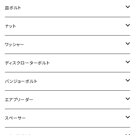
RZ250RR
ハンターカブ125
GS400
ダックス125
M8
Ninja H2
M5
M6
シグナスX SR
M5
M5
KATANA
M3
M4
チタン
ステンレス
皿ボルト
ダックス125
ESTRELLA
ZRX1200R/ZRX1200S
RZ350
クロスカブ110
GSR400
モンキー125
M10
Ninja 250
M6
M8
マジェスティS
M6
M6
M4
M5
M4
M5
チタン
ステンレス
ナット
ハンターカブ CT125
ESTRELLA RS
ZRX1200DAEG
RZ350R
スーパーカブ110
GSR600
CB400 SUPER FOUR
Ninja 400
M7
M10
BW’S125
M8
M8
M5
M5
M6
M5
M4
チタン
ステンレス
ワッシャー
モンキー125
GPZ900R
Ninja250
RZ350RR
PCX
GSX-R125
CB400 SUPER BOLDOR
Ninja 400R
M8
MT-03
M10
M10
M6
M8
M6
M5
M3
M4
チタン
ステンレス
ディスクローターボルト
ADV150
GPZ1100
Ninja250R
SEROW250
PCX150
GSX-S125
CB1300 SUPER FOUR
Ninja 1000
M10
MT-25
M8
M10
M4
M5
M4
M6
チタン
ステンレス
バンジョーボルト
Ape50
KLX125
Ninja400
SR400
GROM/MSX125
GSX250R
CB1300 SUPER BOLDOR
Ninja 1000SX
MT-125
M10
M5
M6
M5
M7
M4
ホンダ
チタン
ステンレス
エアブリーダー
Ape100
KLX250
Ninja400R
SR500
ハンターカブ
GSX250E KATANA
CBR250R
Ninja ZX-25R
NMAX
M6
M8
M6
M8
M5
ヤマハ
カワサキ
M10 P1.0
チタン
ステンレス
スペーサー
CB223S
KLX250ES
Ninja650
TW200
GSX400E KATANA
CBR250RR
Z900RS
NMAX155
M8
M10
M8
M10
M6
ホンダ
M10 P1.25