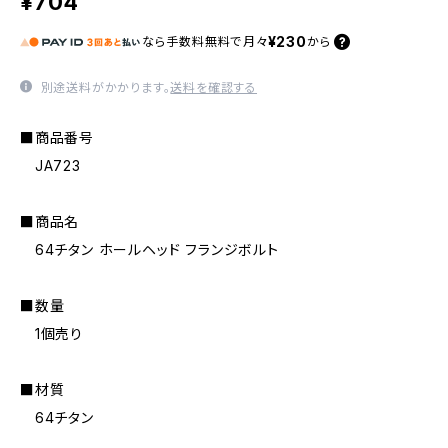
¥704
¥230
なら
手数料無料で
月々
から
別途送料がかかります。
送料を確認する
■商品番号
JA723
■商品名
64チタン ホールヘッド フランジボルト
■数量
1個売り
■材質
64チタン