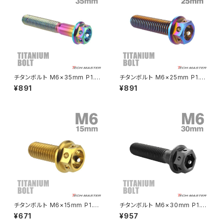
CL400
W400
ミラーアームスリーブ
エストレヤ
CRF250 RALLY
W650
キックペダルカバー
CRF250L
W800
ドライブチェーンアジャスターボルトカバー
チタンボルト M6×35mm P1.0
チタンボルト M6×25mm P1.0
六角ボルト キャップボルト フラ
六角ボルト フランジ付き キャッ
¥891
¥891
ンジ付 焼きチタンカラー ライト
プボルト 焼きチタンカラー ダー
CRF250M
Z125 PRO
カラー 1個 JA791
クカラー 1個 JA730
クラッチケーブル アジャスター
FTR223
Z250
チェーンアジャスター
GB250 CLUBMAN
Z400
マシニングネットアンカー
GB350
Z400J
チタンボルト M6×15mm P1.0
チタンボルト M6×30mm P1.0
GB350S
Z400FX
キャップボルト フランジ付 ゴー
六角ボルト フランジ付き キャッ
¥671
¥957
ルドカラー 1個 JA780
プボルト ブラック 1個 JA1746