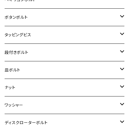
クロスカブ50
D-TRACKER
ゼファー750/ゼファー750RS
MT-125
ダックス125
ジクサー250
ジェイド
M4
カワサキ【チタン】
スズキ
M30 P1.5
チタン
ステンレス
ボタンボルト
クロスカブ110
D-TRACKER X
ゼファー1100/ゼファー1100RS
RZ250
モンキー125
ジクサーSF250
スーパーカブ C125
M5
250TR
M3
M4
ヤマハ【チタン】
チタン
ステンレス
タッピングビス
ジェイド
ER-6F
ZRX400/ZRXⅡ
RZ250R
レブル250
BANDIT250
ハンターカブ CT125
M6
GPZ900R
M4
M5
シグナスX
M4
M4
スズキ【チタン】
チタン
ステンレス
段付きボルト
スーパーカブ C125
ER-6N
ZRX1100/ZRX1100Ⅱ
RZ250RR
ハンターカブ125
GS400
ダックス125
M8
Ninja H2
M5
M6
シグナスX SR
M5
M5
KATANA
M3
M4
チタン
ステンレス
皿ボルト
ダックス125
ESTRELLA
ZRX1200R/ZRX1200S
RZ350
クロスカブ110
GSR400
モンキー125
M10
Ninja 250
M6
M8
マジェスティS
M6
M6
M4
M5
M4
M5
チタン
ステンレス
ナット
ハンターカブ CT125
ESTRELLA RS
ZRX1200DAEG
RZ350R
スーパーカブ110
GSR600
CB400 SUPER FOUR
Ninja 400
M7
M10
BW’S125
M8
M8
M5
M5
M6
M5
M4
チタン
ステンレス
ワッシャー
モンキー125
GPZ900R
Ninja250
RZ350RR
PCX
GSX-R125
CB400 SUPER BOLDOR
Ninja 400R
M8
MT-03
M10
M10
M6
M8
M6
M5
M3
M4
チタン
ステンレス
ディスクローターボルト
ADV150
GPZ1100
Ninja250R
SEROW250
PCX150