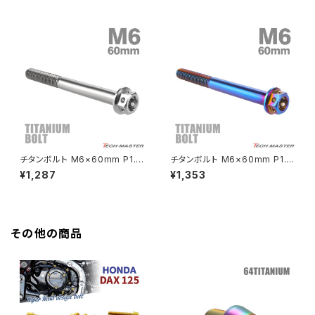
GROM
Z550FX
HAWK CB250T
Z650
HAWK CB250N
Z650RS
HAWKⅡ CB400T
Z900
チタンボルト M6×60mm P1.0
チタンボルト M6×60mm P1.0
六角ボルト フランジ付き キャッ
六角ボルト フランジ付き キャッ
¥1,287
¥1,353
HAWKⅡ CB400N
プボルト シルバーカラー 素地 1
プボルト 焼きチタンカラー ダー
Z900RS
個 JA743
クカラー 1個 JA744
HORNET250
Z900RS CAFE
その他の商品
JADE250
Z1000
MSX125
Z H2