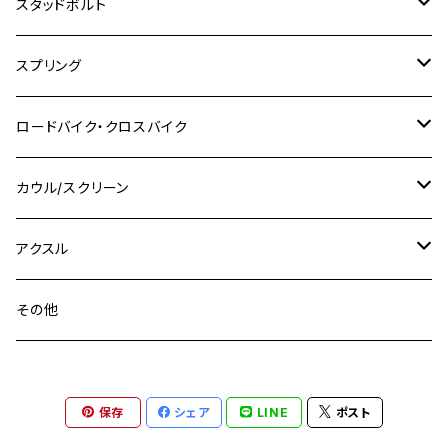
M10 P1.0
M7 P1.0
CB400 FOUR
チタン
ステンレス
スタッドボルト
KLX250SR
Ninja650R
TW225
GSX400 IMPULSE
CBR400F
Z900RS CAFE
SR400
M10
M12
M10
M12
M8
ヤマハ
M10 P1.25
M8 P1.0
CB400 SUPER FOUR
M7 P1.0
KSR110
Ninja1000
チタン
M8
スプリング
XJ400
GSX-S750
CBX400F
Z1000
SR500
M14
M12
M14
M10
スズキ
M8 P1.25
CB400 SUPER BOLDOR
M8 P1.25
Ninja 250R
Ninja1000SX
XJ400D
アルミ
M10
ステンレス
ロードバイク・クロスバイク
GSX-R1000
CRF250L / M / CRF250RALLY
ZEPHYER 400
XSR125
M16
M14
M12
CB400SS
M10 P1.0
Ninja 250
Ninja ZX-6R
XJ550
GSX-R1000R
チタン
ステムボルト
カウル/スクリーン
FT223 / CB223S
ZEPHYER χ
YZF-R3
M24
M16
CB750F
M10 P1.25
Ninja 400R
Ninja ZX-10R
XS650SP
GSX1100S KATANA
GB250 CLUBMAN
ステムナット
スクリーンボルト
アクスル
ZEPHYER 750
YZF-R25
M18
CB900F
Ninja 400
Ninja ZX-25R
XSR125
GSX1300R HAYABUSA
GB350
ZEPHYER 750RS
ステアリングポスト
アクスルナット
その他
YZF-R125
M20
CB1300 SUPER FOUR
Ninja 650
Z1000
XJR400
INAZUMA400
GB350S
ZEPHYER 1100
XJR400
シートクランプ
アクスルスライダー
M22
CB1300 SUPER BOLDOR
Ninja 1000
Z250
XJR400R
KATANA
保存
シェア
LINE
ポスト
GROM
ZEPHYER 1100RS
XJR400R
シートポストボルト
アクスルカラー