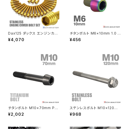
NSR50
ZEPHYR 400
NSR80
ZEPHYR χ
Dax125 ダックス エンジンカバ
チタンボルト M6×10mm 1.0 テ
ー クランクケース ボルト 25本
ーパーヘッド 六角穴付き キャッ
¥4,070
¥456
セット ステンレス製 ホンダ車用
プボルト レインボーカラー 1個
PCX
ZEPHYR 750
ゴールドカラー TB6952
JA4030
PCX150
ZEPYER 750 RS
PCX160
ZEPHYER 1100
Rebel250
ZEPHYER 1100 RS
チタンボルト M10×70mm P1.
ステンレスボルト M10×120m
Rebel500
ZRX400
25 テーパーヘッド 六角穴付き
m P1.25 フランジ付き 六角ボル
¥2,002
¥968
キャップボルト ブラック JA2150
ト CNC ヘキサゴンヘッド シル
バーカラー TB1168
SUPER HAWK
ZRX-Ⅱ