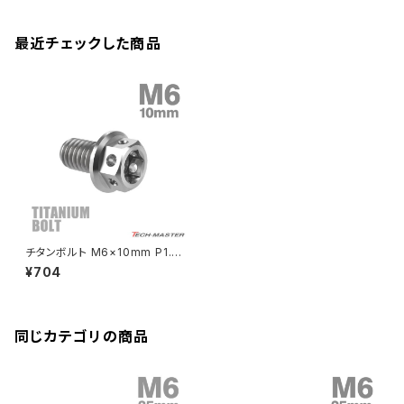
CB125R
Ninja 1000SX
Z125 PRO
YZF-R1
SV650
MSX125
Z H2
XMAX
クランクアームボルト
最近チェックした商品
CB250R
Ninja ZX-25R
BALIUS/BALIUS-II
YZF-R3
SV650X
PCX
ZRX400
クランクケースカバー
CBR250R
Ninja ZX-6R
GPZ900R
YZF-R15
V-Storom250
PCX160
ZRX-Ⅱ
ディレイラーボルト
CBR250RR
Ninja ZX-10R
KSR110
YZF-R25
Rebel250
ZRX1100
Vブレーキ台座ボルト
CBR400F
Ninja ZX-14R
エリミネーター/SE
YZF-R125
Rebel500
ZRX1100-Ⅱ
チタンボルト M6×10mm P1.0
バーエンド
CBR400R
六角ボルト フランジ付き キャッ
Ninja H2
¥704
プボルト シルバーカラー 素地 1
VTR250
ZRX1200DAEG
個 JA723
エアバルブキャップ
CBX400F
VERSYS 650
XR230 モタード / SL230
同じカテゴリの商品
ZRX1200R
CBX550F
ミラーホールキャップ
VULCAN S
ZRX1200S