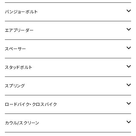
GSX-S125
CB1300 SUPER FOUR
Ninja 1000
M10
MT-25
M8
M10
M4
M5
M4
M6
チタン
ステンレス
バンジョーボルト
Ape50
KLX125
Ninja400
SR400
GROM/MSX125
GSX250R
CB1300 SUPER BOLDOR
Ninja 1000SX
MT-125
M10
M5
M6
M5
M7
M4
ホンダ
チタン
ステンレス
エアブリーダー
Ape100
KLX250
Ninja400R
SR500
ハンターカブ
GSX250E KATANA
CBR250R
Ninja ZX-25R
NMAX
M6
M8
M6
M8
M5
ヤマハ
カワサキ
M10 P1.0
チタン
ステンレス
スペーサー
CB223S
KLX250ES
Ninja650
TW200
GSX400E KATANA
CBR250RR
Z900RS
NMAX155
M8
M10
M8
M10
M6
ホンダ
M10 P1.25
M10 P1.0
M7 P1.0
CB400 FOUR
チタン
ステンレス
スタッドボルト
KLX250SR
Ninja650R
TW225
GSX400 IMPULSE
CBR400F
Z900RS CAFE
SR400
M10
M12
M10
M12
M8
ヤマハ
M10 P1.25
M8 P1.0
CB400 SUPER FOUR
M7 P1.0
KSR110
Ninja1000
チタン
M8
スプリング
XJ400
GSX-S750
CBX400F
Z1000
SR500
M14
M12
M14
M10
スズキ
M8 P1.25
CB400 SUPER BOLDOR
M8 P1.25
Ninja 250R
Ninja1000SX
XJ400D
アルミ
M10
ステンレス
ロードバイク・クロスバイク
GSX-R1000
CRF250L / M / CRF250RALLY
ZEPHYER 400
XSR125
M16
M14
M12
CB400SS
M10 P1.0
Ninja 250
Ninja ZX-6R
XJ550
GSX-R1000R
チタン
ステムボルト
カウル/スクリーン
FT223 / CB223S
ZEPHYER χ
YZF-R3
M24
M16
CB750F