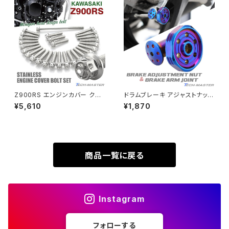
SUPER HAWKⅢ
ZRX1100
VTR250
ZRX1100-Ⅱ
XL230
ZRX1200DAEG
Z900RS エンジンカバー クラ
ドラムブレーキ アジャストナット
ンクケース ボルト 27本セット
＆アームジョイント グルーヴヘッ
¥5,610
¥1,870
XR230
ステンレス製 カワサキ車用 シル
ド M6 P=1.00 SUSステンレス
ZRX1200R
バーカラー TB8177
焼きチタンカラー TH0363
XR230 MOTARD
ZRX1200S
商品一覧に戻る
ZOMMER X
ZZR1100
Instagram
ZZR1400
フォローする
250TR