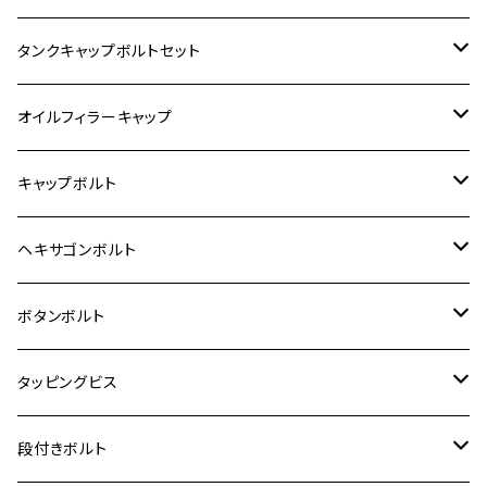
400X
カワサキ【ステンレス】
KAWASAKI
タンクキャップボルトセット
6V モンキー
BALIUS
Z900RS/Z900RS CAFE
ヤマハ【ステンレス】
HONDA
カワサキ
オイルフィラーキャップ
12V モンキー
BALIUS-Ⅱ
Z900RS SE
MT-03
CB1300SF/CB1300SB
スズキ【ステンレス】
SUZUKI
ホンダ
M20 P1.5
キャップボルト
12V Fi モンキー
D-TRACER125
ゼファー400/ゼファーχ
MT-25
CB400SF/CB400SB
ジクサー150
ホンダ【チタン】
YAMAHA
ヤマハ
M20 P2.5
ステンレス
ヘキサゴンボルト
クロスカブ50
D-TRACKER
ゼファー750/ゼファー750RS
MT-125
ダックス125
ジクサー250
ジェイド
M4
カワサキ【チタン】
スズキ
M30 P1.5
チタン
ステンレス
ボタンボルト
クロスカブ110
D-TRACKER X
ゼファー1100/ゼファー1100RS
RZ250
モンキー125
ジクサーSF250
スーパーカブ C125
M5
250TR
M3
M4
ヤマハ【チタン】
チタン
ステンレス
タッピングビス
ジェイド
ER-6F
ZRX400/ZRXⅡ
RZ250R
レブル250
BANDIT250
ハンターカブ CT125
M6
GPZ900R
M4
M5
シグナスX
M4
M4
スズキ【チタン】
チタン
ステンレス
段付きボルト
スーパーカブ C125
ER-6N
ZRX1100/ZRX1100Ⅱ