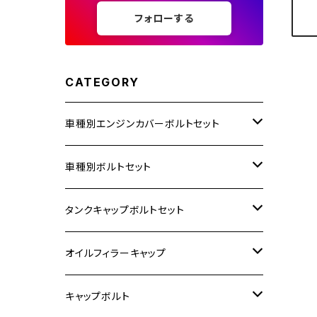
フォローする
CATEGORY
車種別エンジンカバーボルトセット
ホンダ【ステンレス】
車種別ボルトセット
400X
カワサキ【ステンレス】
KAWASAKI
タンクキャップボルトセット
6V モンキー
BALIUS
Z900RS/Z900RS CAFE
ヤマハ【ステンレス】
HONDA
カワサキ
オイルフィラーキャップ
12V モンキー
BALIUS-Ⅱ
Z900RS SE
MT-03
CB1300SF/CB1300SB
スズキ【ステンレス】
SUZUKI
ホンダ
M20 P1.5
キャップボルト