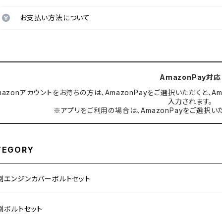
お支払い方法について
AmazonPay対応
mazonアカウントをお持ちの方は、AmazonPayをご選択いただくと
入力されます。
※アプリをご利用の場合は、AmazonPayをご選択い
TEGORY
別エンジンカバーボルトセット
ダ【ステンレス】
別ボルトセット