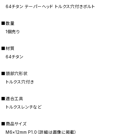
64チタン テーパーヘッド トルクス穴付きボルト
■数量
1個売り
■材質
64チタン
■頭部穴形状
トルクス穴付き
■適合工具
トルクスレンチなど
■商品サイズ
M6×12mm P1.0（詳細は画像に掲載）