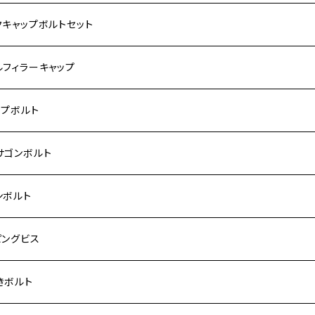
サキ【ステンレス】
ASAKI
クキャップボルトセット
モンキー
US
RS/Z900RS CAFE
ハ【ステンレス】
DA
サキ
ルフィラーキャップ
 モンキー
US-Ⅱ
RS SE
3
00SF/CB1300SB
キ【ステンレス】
UKI
ダ
P1.5
ップボルト
Fi モンキー
ACER125
ー400/ゼファーχ
5
0SF/CB400SB
ー150
ダ【チタン】
AHA
ハ
P2.5
ンレス
サゴンボルト
カブ50
ACKER
ー750/ゼファー750RS
25
ス125
ー250
ド
サキ【チタン】
キ
P1.5
ン
ンレス
ンボルト
カブ110
ACKER X
ー1100/ゼファー1100RS
0
ー125
ーSF250
ーカブ C125
R
ハ【チタン】
ン
ンレス
ピングビス
ド
F
00/ZRXⅡ
0R
250
IT250
ーカブ CT125
00R
スX
キ【チタン】
ン
ンレス
きボルト
ーカブ C125
N
100/ZRX1100Ⅱ
0RR
ーカブ125
0
ス125