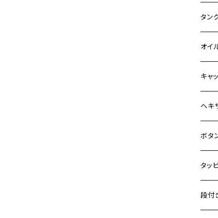
Z900
400X
カワ
KAW
タン
HAWKⅡ CB400N
Z900RS
6V 
BALI
Z900
ヤマ
HON
カワ
オイ
HORNET250
Z900RS CAFE
12V
BALI
Z900
MT-0
CB13
スズ
SUZ
ホン
M20 
キャ
JADE250
Z1000
12V 
D-TR
ゼファ
MT-2
CB40
ジクサ
ホン
YAM
ヤマ
M20 
ステ
ヘキ
MSX125
Z H2
クロス
D-TR
ゼファ
MT-1
ダック
ジクサ
ジェイ
M4
カワ
スズ
M30 
チタ
ステ
ボタ
NSR50
ZEPHYR 400
クロス
D-TR
ゼファ
RZ25
モンキ
ジクサ
スーパ
M5
250T
M3
M4
ヤマ
チタ
ステ
タッ
NSR80
ZEPHYR χ
ジェイ
ER-6
ZRX4
RZ25
レブル
BAND
ハンタ
M6
GPZ9
M4
M5
シグナ
M4
M4
PCX
スズ
チタ
ステ
段付
ZEPHYR 750
スーパ
ER-6
ZRX1
RZ25
ハンタ
GS40
ダック
M8