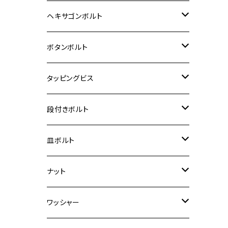
12V Fi モンキー
D-TRACER125
ゼファー400/ゼファーχ
MT-25
CB400SF/CB400SB
ジクサー150
ホンダ【チタン】
YAMAHA
ヤマハ
M20 P2.5
ステンレス
ヘキサゴンボルト
クロスカブ50
D-TRACKER
ゼファー750/ゼファー750RS
MT-125
ダックス125
ジクサー250
ジェイド
M4
カワサキ【チタン】
スズキ
M30 P1.5
チタン
ステンレス
ボタンボルト
クロスカブ110
D-TRACKER X
ゼファー1100/ゼファー1100RS
RZ250
モンキー125
ジクサーSF250
スーパーカブ C125
M5
250TR
M3
M4
ヤマハ【チタン】
チタン
ステンレス
タッピングビス
ジェイド
ER-6F
ZRX400/ZRXⅡ
RZ250R
レブル250
BANDIT250
ハンターカブ CT125
M6
GPZ900R
M4
M5
シグナスX
M4
M4
スズキ【チタン】
チタン
ステンレス
段付きボルト
スーパーカブ C125
ER-6N
ZRX1100/ZRX1100Ⅱ
RZ250RR
ハンターカブ125
GS400
ダックス125
M8
Ninja H2
M5
M6
シグナスX SR
M5
M5
KATANA
M3
M4
チタン
ステンレス
皿ボルト
ダックス125
ESTRELLA
ZRX1200R/ZRX1200S
RZ350
クロスカブ110
GSR400
モンキー125
M10
Ninja 250
M6
M8
マジェスティS
M6
M6
M4
M5
M4
M5
チタン
ステンレス
ナット
ハンターカブ CT125
ESTRELLA RS
ZRX1200DAEG
RZ350R
スーパーカブ110
GSR600
CB400 SUPER FOUR
Ninja 400
M7
M10
BW’S125
M8
M8
M5
M5
M6
M5
M4
チタン
ステンレス
ワッシャー
モンキー125
GPZ900R
Ninja250
RZ350RR
PCX
GSX-R125
CB400 SUPER BOLDOR
Ninja 400R
M8
MT-03
M10
M10
M6
M8