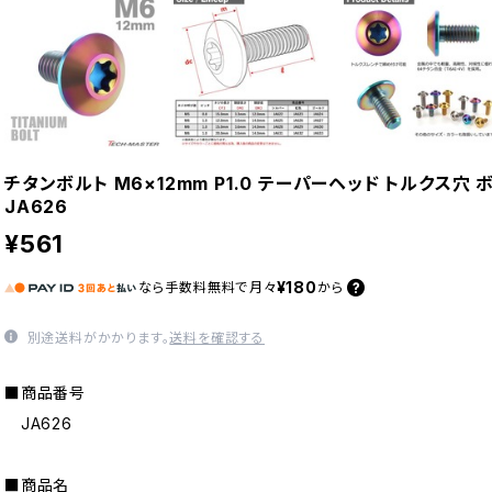
チタンボルト M6×12mm P1.0 テーパーヘッド トルクス穴
JA626
¥561
¥180
なら
手数料無料で
月々
から
別途送料がかかります。
送料を確認する
■商品番号
JA626
■商品名