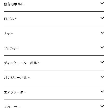
BANDIT250
ハンターカブ CT125
M6
GPZ900R
M4
M5
シグナスX
M4
M4
スズキ【チタン】
チタン
ステンレス
段付きボルト
スーパーカブ C125
ER-6N
ZRX1100/ZRX1100Ⅱ
RZ250RR
ハンターカブ125
GS400
ダックス125
M8
Ninja H2
M5
M6
シグナスX SR
M5
M5
KATANA
M3
M4
チタン
ステンレス
皿ボルト
ダックス125
ESTRELLA
ZRX1200R/ZRX1200S
RZ350
クロスカブ110
GSR400
モンキー125
M10
Ninja 250
M6
M8
マジェスティS
M6
M6
M4
M5
M4
M5
チタン
ステンレス
ナット
ハンターカブ CT125
ESTRELLA RS
ZRX1200DAEG
RZ350R
スーパーカブ110
GSR600
CB400 SUPER FOUR
Ninja 400
M7
M10
BW’S125
M8
M8
M5
M5
M6
M5
M4
チタン
ステンレス
ワッシャー
モンキー125
GPZ900R
Ninja250
RZ350RR
PCX
GSX-R125
CB400 SUPER BOLDOR
Ninja 400R
M8
MT-03
M10
M10
M6
M8
M6
M5
M3
M4
チタン
ステンレス
ディスクローターボルト
ADV150
GPZ1100
Ninja250R
SEROW250
PCX150
GSX-S125
CB1300 SUPER FOUR
Ninja 1000
M10
MT-25
M8
M10
M4
M5
M4
M6
チタン
ステンレス
バンジョーボルト
Ape50
KLX125
Ninja400
SR400
GROM/MSX125
GSX250R
CB1300 SUPER BOLDOR
Ninja 1000SX
MT-125
M10
M5
M6
M5
M7
M4
ホンダ
チタン
ステンレス
エアブリーダー
Ape100
KLX250
Ninja400R
SR500
ハンターカブ
GSX250E KATANA
CBR250R
Ninja ZX-25R
NMAX
M6
M8
M6
M8
M5
ヤマハ
カワサキ
M10 P1.0
チタン
ステンレス
スペーサー
CB223S