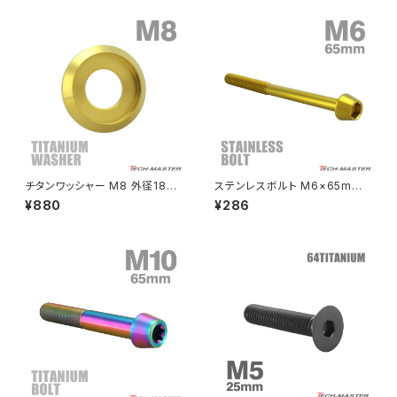
PCX150
ZEPYER 750 RS
PCX160
ZEPHYER 1100
Rebel250
ZEPHYER 1100 RS
チタンワッシャー M8 外径18m
ステンレスボルト M6×65mm
Rebel500
ZRX400
m 枠径14mm フジツボ型ワッシ
P1.0 テーパーヘッド キャップボ
¥880
¥286
ャー ゴールドカラー 1個 JA117
ルト ゴールドカラー TB0082
4
SUPER HAWK
ZRX-Ⅱ
SUPER HAWKⅢ
ZRX1100
VTR250
ZRX1100-Ⅱ
XL230
ZRX1200DAEG