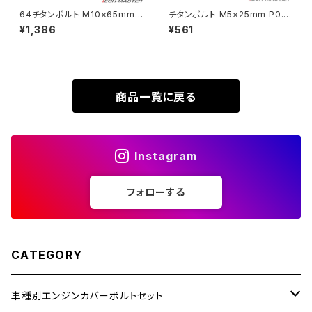
64チタンボルト M10×65mm
チタンボルト M5×25mm P0.8
P1.25 テーパーヘッド トルクス
皿ボルト 六角穴付き キャップボ
¥1,386
¥561
XR230
穴付き キャップボルト 焼きチタ
ルト ブラック 1個 JA1519
ZRX1200R
ンカラー 虹色 1個 JA409
XR230 MOTARD
ZRX1200S
商品一覧に戻る
ZOMMER X
ZZR1100
Instagram
ZZR1400
フォローする
250TR
CATEGORY
車種別エンジンカバーボルトセット