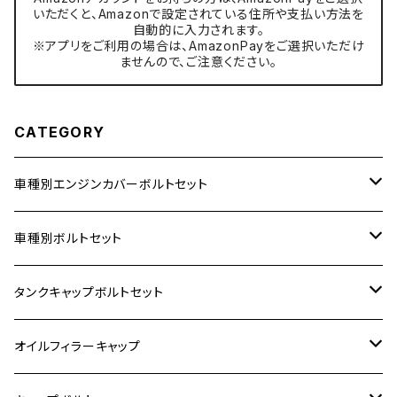
いただくと、Amazonで設定されている住所や支払い方法を
自動的に入力されます。
※アプリをご利用の場合は、AmazonPayをご選択いただけ
ませんので、ご注意ください。
CATEGORY
車種別エンジンカバーボルトセット
ホンダ【ステンレス】
車種別ボルトセット
400X
カワサキ【ステンレス】
KAWASAKI
タンクキャップボルトセット
6V モンキー
BALIUS
Z900RS/Z900RS CAFE
ヤマハ【ステンレス】
HONDA
カワサキ
オイルフィラーキャップ
12V モンキー
BALIUS-Ⅱ
Z900RS SE
MT-03
CB1300SF/CB1300SB