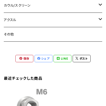
CB400SS
M10 P1.0
Ninja 250
Ninja ZX-6R
XJ550
GSX-R1000R
チタン
ステムボルト
カウル/スクリーン
FT223 / CB223S
ZEPHYER χ
YZF-R3
M24
M16
CB750F
M10 P1.25
Ninja 400R
Ninja ZX-10R
XS650SP
GSX1100S KATANA
GB250 CLUBMAN
ステムナット
スクリーンボルト
アクスル
ZEPHYER 750
YZF-R25
M18
CB900F
Ninja 400
Ninja ZX-25R
XSR125
GSX1300R HAYABUSA
GB350
ZEPHYER 750RS
ステアリングポスト
アクスルナット
その他
YZF-R125
M20
CB1300 SUPER FOUR
Ninja 650
Z1000
XJR400
INAZUMA400
GB350S
ZEPHYER 1100
XJR400
シートクランプ
アクスルスライダー
M22
CB1300 SUPER BOLDOR
Ninja 1000
Z250
XJR400R
KATANA
保存
シェア
LINE
ポスト
GROM
ZEPHYER 1100RS
XJR400R
シートポストボルト
アクスルカラー
CB125R
Ninja 1000SX
Z125 PRO
YZF-R1
SV650
MSX125
Z H2
XMAX
クランクアームボルト
最近チェックした商品
CB250R
Ninja ZX-25R
BALIUS/BALIUS-II
YZF-R3
SV650X
PCX
ZRX400
クランクケースカバー
CBR250R
Ninja ZX-6R
GPZ900R
YZF-R15
V-Storom250
PCX160
ZRX-Ⅱ