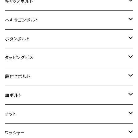
スズキ【ステンレス】
SUZUKI
ホンダ
M20 P1.5
キャップボルト
12V Fi モンキー
D-TRACER125
ゼファー400/ゼファーχ
MT-25
CB400SF/CB400SB
ジクサー150
ホンダ【チタン】
YAMAHA
ヤマハ
M20 P2.5
ステンレス
ヘキサゴンボルト
クロスカブ50
D-TRACKER
ゼファー750/ゼファー750RS
MT-125
ダックス125
ジクサー250
ジェイド
M4
カワサキ【チタン】
スズキ
M30 P1.5
チタン
ステンレス
ボタンボルト
クロスカブ110
D-TRACKER X
ゼファー1100/ゼファー1100RS
RZ250
モンキー125
ジクサーSF250
スーパーカブ C125
M5
250TR
M3
M4
ヤマハ【チタン】
チタン
ステンレス
タッピングビス
ジェイド
ER-6F
ZRX400/ZRXⅡ
RZ250R
レブル250
BANDIT250
ハンターカブ CT125
M6
GPZ900R
M4
M5
シグナスX
M4
M4
スズキ【チタン】
チタン
ステンレス
段付きボルト
スーパーカブ C125
ER-6N
ZRX1100/ZRX1100Ⅱ
RZ250RR
ハンターカブ125
GS400
ダックス125
M8
Ninja H2
M5
M6
シグナスX SR
M5
M5
KATANA
M3
M4
チタン
ステンレス
皿ボルト
ダックス125
ESTRELLA
ZRX1200R/ZRX1200S
RZ350
クロスカブ110
GSR400
モンキー125
M10
Ninja 250
M6
M8
マジェスティS
M6
M6
M4
M5
M4
M5
チタン
ステンレス
ナット
ハンターカブ CT125
ESTRELLA RS
ZRX1200DAEG
RZ350R
スーパーカブ110
GSR600
CB400 SUPER FOUR
Ninja 400
M7
M10
BW’S125
M8
M8
M5
M5
M6
M5
M4
チタン
ステンレス
ワッシャー
モンキー125