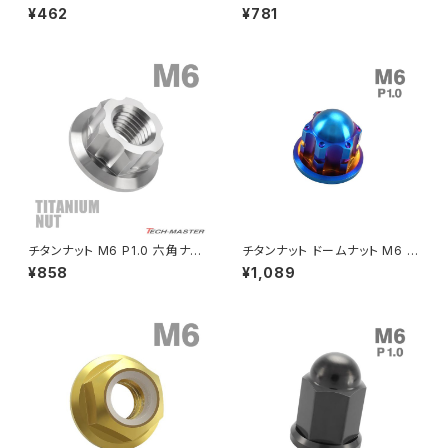
ト ナイロンナット ゆるみ止め内
ト デザインナット フランジ付き
¥462
¥781
蔵 焼きチタンカラー 1個 JA83
セレート無し ゴールドカラー 1
CRF250M
Z125 PRO
9
個 JA1140
クラッチケーブル アジャスター
FTR223
Z250
チェーンアジャスター
GB250 CLUBMAN
Z400
マシニングネットアンカー
GB350
Z400J
チタンナット M6 P1.0 六角ナッ
チタンナット ドームナット M6 P
GB350S
Z400FX
ト デザインナット フランジ付き
1.0 袋ナット フランジ付き 焼き
¥858
¥1,089
セレート無し シルバーカラー 1
チタンカラー JA2242
個 JA565
GROM
Z550FX
HAWK CB250T
Z650
HAWK CB250N
Z650RS