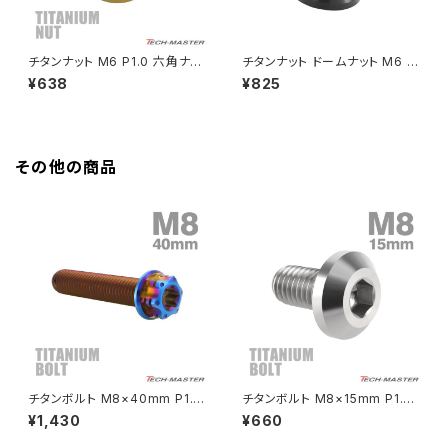
HAWKⅡ CB400T
Z900
チタンナット M6 P1.0 六角ナッ
チタンナット ドームナット M6 P
ト フランジ付き ナイロンナット
1.0 袋ナット フランジ付き ブラッ
¥638
¥825
HAWKⅡ CB400N
ゆるみ止め内蔵 ゴールドカラー
ク JA1629
Z900RS
1個 JA276
HORNET250
Z900RS CAFE
その他の商品
JADE250
Z1000
MSX125
Z H2
NSR50
ZEPHYR 400
NSR80
ZEPHYR χ
チタンボルト M8×40mm P1.2
チタンボルト M8×15mm P1.25
5 ヘキサゴン トルクスヘッド キ
テーパーヘッド 六角穴 ボタンボ
¥1,430
¥660
ャップボルト 焼きチタンカラー 1
ルト シルバーカラー 素地 1個 J
PCX
ZEPHYR 750
個 JA1396
A745