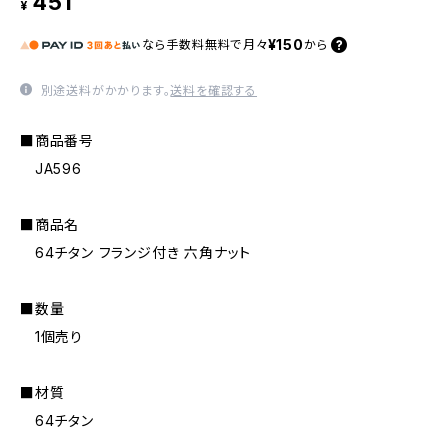
451
¥
¥150
なら
手数料無料で
月々
から
別途送料がかかります。
送料を確認する
■商品番号
JA596
■商品名
64チタン フランジ付き 六角ナット
■数量
1個売り
■材質
64チタン