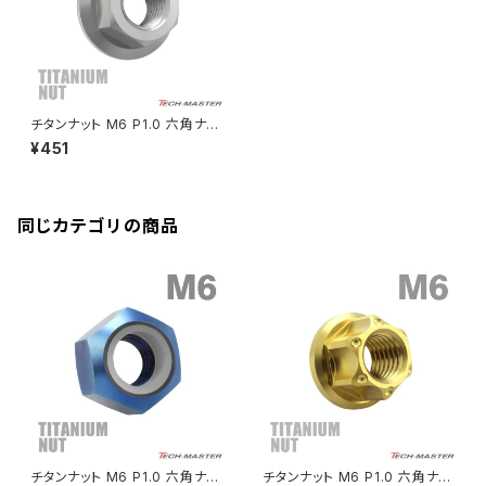
ディレイラーボルト
CBR250RR
Ninja ZX-10R
KSR110
YZF-R25
Rebel250
ZRX1100
Vブレーキ台座ボルト
CBR400F
Ninja ZX-14R
エリミネーター/SE
YZF-R125
Rebel500
ZRX1100-Ⅱ
チタンナット M6 P1.0 六角ナッ
バーエンド
CBR400R
ト デザインナット フランジ付き
Ninja H2
¥451
セレート無し シルバーカラー 1
VTR250
ZRX1200DAEG
個 JA596
エアバルブキャップ
CBX400F
VERSYS 650
XR230 モタード / SL230
同じカテゴリの商品
ZRX1200R
CBX550F
ミラーホールキャップ
VULCAN S
ZRX1200S
CL400
W400
ミラーアームスリーブ
エストレヤ
CRF250 RALLY
W650
キックペダルカバー
CRF250L
W800
ドライブチェーンアジャスターボルトカバー
チタンナット M6 P1.0 六角ナッ
チタンナット M6 P1.0 六角ナッ