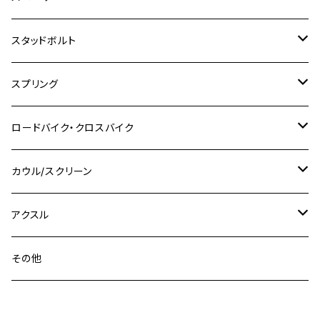
KLX250ES
Ninja650
TW200
GSX400E KATANA
CBR250RR
Z900RS
NMAX155
M8
M10
M8
M10
M6
ホンダ
M10 P1.25
M10 P1.0
M7 P1.0
CB400 FOUR
チタン
ステンレス
スタッドボルト
KLX250SR
Ninja650R
TW225
GSX400 IMPULSE
CBR400F
Z900RS CAFE
SR400
M10
M12
M10
M12
M8
ヤマハ
M10 P1.25
M8 P1.0
CB400 SUPER FOUR
M7 P1.0
KSR110
Ninja1000
チタン
M8
スプリング
XJ400
GSX-S750
CBX400F
Z1000
SR500
M14
M12
M14
M10
スズキ
M8 P1.25
CB400 SUPER BOLDOR
M8 P1.25
Ninja 250R
Ninja1000SX
XJ400D
アルミ
M10
ステンレス
ロードバイク・クロスバイク
GSX-R1000
CRF250L / M / CRF250RALLY
ZEPHYER 400
XSR125
M16
M14
M12
CB400SS
M10 P1.0
Ninja 250
Ninja ZX-6R
XJ550
GSX-R1000R
チタン
ステムボルト
カウル/スクリーン
FT223 / CB223S
ZEPHYER χ
YZF-R3
M24
M16
CB750F
M10 P1.25
Ninja 400R
Ninja ZX-10R
XS650SP
GSX1100S KATANA
GB250 CLUBMAN
ステムナット
スクリーンボルト
アクスル
ZEPHYER 750
YZF-R25
M18
CB900F
Ninja 400
Ninja ZX-25R
XSR125
GSX1300R HAYABUSA
GB350
ZEPHYER 750RS
ステアリングポスト
アクスルナット
その他
YZF-R125
M20
CB1300 SUPER FOUR
Ninja 650
Z1000
XJR400
INAZUMA400
GB350S
ZEPHYER 1100
XJR400
シートクランプ
アクスルスライダー
M22