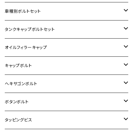
ホンダ【ステンレス】
車種別ボルトセット
400X
カワサキ【ステンレス】
KAWASAKI
タンクキャップボルトセット
6V モンキー
BALIUS
Z900RS/Z900RS CAFE
ヤマハ【ステンレス】
HONDA
カワサキ
オイルフィラーキャップ
12V モンキー
BALIUS-Ⅱ
Z900RS SE
MT-03
CB1300SF/CB1300SB
スズキ【ステンレス】
SUZUKI
ホンダ
M20 P1.5
キャップボルト
12V Fi モンキー
D-TRACER125
ゼファー400/ゼファーχ
MT-25
CB400SF/CB400SB
ジクサー150
ホンダ【チタン】
YAMAHA
ヤマハ
M20 P2.5
ステンレス
ヘキサゴンボルト
クロスカブ50
D-TRACKER
ゼファー750/ゼファー750RS
MT-125
ダックス125
ジクサー250
ジェイド
M4
カワサキ【チタン】
スズキ
M30 P1.5
チタン
ステンレス
ボタンボルト
クロスカブ110
D-TRACKER X
ゼファー1100/ゼファー1100RS
RZ250
モンキー125
ジクサーSF250
スーパーカブ C125
M5
250TR
M3
M4
ヤマハ【チタン】
チタン
ステンレス
タッピングビス
ジェイド
ER-6F
ZRX400/ZRXⅡ
RZ250R
レブル250