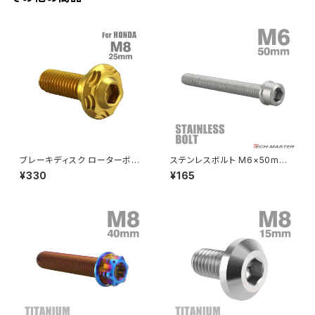
JADE250
Z1000
MSX125
Z H2
NSR50
ZEPHYR 400
NSR80
ZEPHYR χ
ブレーキディスク ローターボル
ステンレスボルト M6×50mm
ト M8×25mm P1.25 ホンダ用
P1.0 スリムヘッド キャップボル
¥330
¥165
スノーヘッド ステンレス ゴール
ト シルバーカラー TB0197
PCX
ZEPHYR 750
ドカラー TD0248
PCX150
ZEPYER 750 RS
PCX160
ZEPHYER 1100
Rebel250
ZEPHYER 1100 RS