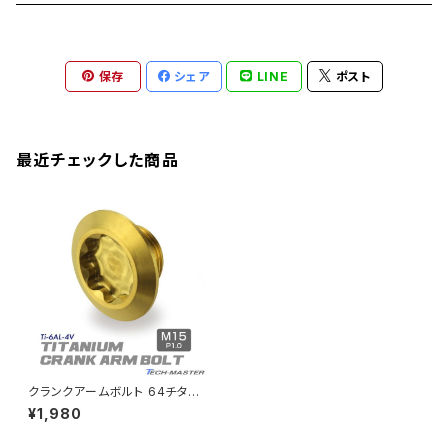
CB1300 SUPER FOUR
Ninja 650
Z1000
XJR400
INAZUMA400
GB350S
ZEPHYER 1100
XJR400
シートクランプ
アクスルスライダー
M22
CB1300 SUPER BOLDOR
Ninja 1000
Z250
XJR400R
KATANA
保存
シェア
LINE
ポスト
GROM
ZEPHYER 1100RS
XJR400R
シートポストボルト
アクスルカラー
CB125R
Ninja 1000SX
Z125 PRO
YZF-R1
SV650
MSX125
Z H2
XMAX
クランクアームボルト
最近チェックした商品
CB250R
Ninja ZX-25R
BALIUS/BALIUS-II
YZF-R3
SV650X
PCX
ZRX400
クランクケースカバー
CBR250R
Ninja ZX-6R
GPZ900R
YZF-R15
V-Storom250
PCX160
ZRX-Ⅱ
ディレイラーボルト
CBR250RR
Ninja ZX-10R
KSR110
YZF-R25
Rebel250
ZRX1100
Vブレーキ台座ボルト
CBR400F
Ninja ZX-14R
エリミネーター/SE
YZF-R125
Rebel500
ZRX1100-Ⅱ
クランクアームボルト 64チタン
バーエンド
CBR400R
製 M15×8mm 軽量 耐腐食 ゴ
Ninja H2
¥1,980
ールド JA496
VTR250
ZRX1200DAEG