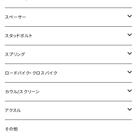
KLX250
Ninja400R
SR500
ハンターカブ
GSX250E KATANA
CBR250R
Ninja ZX-25R
NMAX
M6
M8
M6
M8
M5
ヤマハ
カワサキ
M10 P1.0
チタン
ステンレス
スペーサー
CB223S
KLX250ES
Ninja650
TW200
GSX400E KATANA
CBR250RR
Z900RS
NMAX155
M8
M10
M8
M10
M6
ホンダ
M10 P1.25
M10 P1.0
M7 P1.0
CB400 FOUR
チタン
ステンレス
スタッドボルト
KLX250SR
Ninja650R
TW225
GSX400 IMPULSE
CBR400F
Z900RS CAFE
SR400
M10
M12
M10
M12
M8
ヤマハ
M10 P1.25
M8 P1.0
CB400 SUPER FOUR
M7 P1.0
KSR110
Ninja1000
チタン
M8
スプリング
XJ400
GSX-S750
CBX400F
Z1000
SR500
M14
M12
M14
M10
スズキ
M8 P1.25
CB400 SUPER BOLDOR
M8 P1.25
Ninja 250R
Ninja1000SX
XJ400D
アルミ
M10
ステンレス
ロードバイク・クロスバイク
GSX-R1000
CRF250L / M / CRF250RALLY
ZEPHYER 400
XSR125
M16
M14
M12
CB400SS
M10 P1.0
Ninja 250
Ninja ZX-6R
XJ550
GSX-R1000R
チタン
ステムボルト
カウル/スクリーン
FT223 / CB223S
ZEPHYER χ
YZF-R3
M24
M16
CB750F
M10 P1.25
Ninja 400R
Ninja ZX-10R
XS650SP
GSX1100S KATANA
GB250 CLUBMAN
ステムナット
スクリーンボルト
アクスル
ZEPHYER 750
YZF-R25
M18
CB900F
Ninja 400
Ninja ZX-25R
XSR125
GSX1300R HAYABUSA
GB350
ZEPHYER 750RS
ステアリングポスト
アクスルナット
その他
YZF-R125
M20