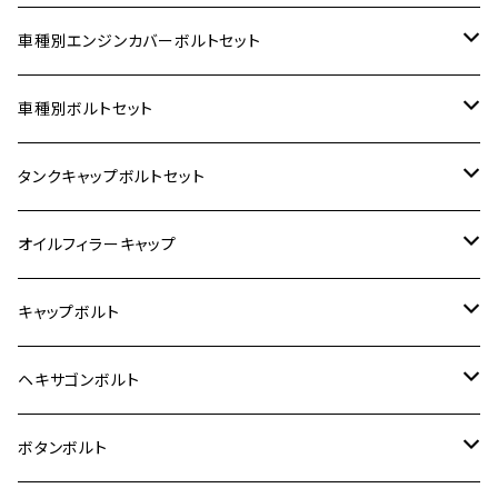
車種別エンジンカバーボルトセット
ホンダ【ステンレス】
車種別ボルトセット
400X
カワサキ【ステンレス】
KAWASAKI
タンクキャップボルトセット
6V モンキー
BALIUS
Z900RS/Z900RS CAFE
ヤマハ【ステンレス】
HONDA
カワサキ
オイルフィラーキャップ
12V モンキー
BALIUS-Ⅱ
Z900RS SE
MT-03
CB1300SF/CB1300SB
スズキ【ステンレス】
SUZUKI
ホンダ
M20 P1.5
キャップボルト
12V Fi モンキー
D-TRACER125
ゼファー400/ゼファーχ
MT-25
CB400SF/CB400SB
ジクサー150
ホンダ【チタン】
YAMAHA
ヤマハ
M20 P2.5
ステンレス
ヘキサゴンボルト
クロスカブ50
D-TRACKER
ゼファー750/ゼファー750RS
MT-125
ダックス125
ジクサー250
ジェイド
M4
カワサキ【チタン】
スズキ
M30 P1.5
チタン
ステンレス
ボタンボルト
クロスカブ110
D-TRACKER X
ゼファー1100/ゼファー1100RS
RZ250
モンキー125