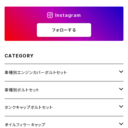
Instagram
ZZR1400
フォローする
250TR
CATEGORY
車種別エンジンカバーボルトセット
ホンダ【ステンレス】
車種別ボルトセット
400X
カワサキ【ステンレス】
KAWASAKI
タンクキャップボルトセット
6V モンキー
BALIUS
Z900RS/Z900RS CAFE
ヤマハ【ステンレス】
HONDA
カワサキ
オイルフィラーキャップ