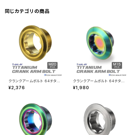
エアバルブキャップ
CBX400F
VERSYS 650
XR230 モタード / SL230
同じカテゴリの商品
ZRX1200R
CBX550F
ミラーホールキャップ
VULCAN S
ZRX1200S
CL400
W400
ミラーアームスリーブ
エストレヤ
CRF250 RALLY
W650
キックペダルカバー
CRF250L
W800
ドライブチェーンアジャスターボルトカバー
クランクアームボルト 64チタン
クランクアームボルト 64チタン
製 M20×8mm 軽量 耐腐食 ゴ
製 M15×8mm 軽量 耐腐食 レ
¥2,376
¥1,980
ールド JA499
インボー JA495
CRF250M
Z125 PRO
クラッチケーブル アジャスター
FTR223
Z250
チェーンアジャスター
GB250 CLUBMAN
Z400
マシニングネットアンカー