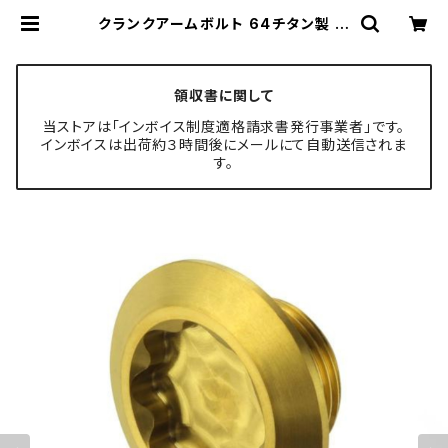
クランクアームボルト 64チタン製 M
15×8mm 軽量 耐腐食 ゴールド JA
496 | TECH-MASTER ボルト専
門店
領収書に関して
当ストアは「インボイス制度適格請求書発行事業者」です。
インボイスは出荷約３時間後にメールにて自動送信されま
す。