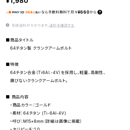
¥1,980
¥660
なら
手数料無料で
月々
から
別途送料がかかります。
送料を確認する
■商品タイトル
64チタン製 クランクアームボルト
■特徴
64チタン合金（Ti6Aｌ-4V）を採用し、軽量、高剛性、
錆びないクランクアームボルト。
■ 商品内容
・商品カラー：ゴールド
・素材：64チタン (Ti-6Al-4V)
・呼び：M15×8mm（詳細は画像に掲載）
・ネジピッチ：1.0