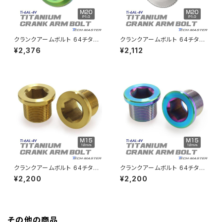
GB350
Z400J
クランクアームボルト 64チタン
クランクアームボルト 64チタン
GB350S
Z400FX
製 M20×8mm 軽量 耐腐食 レ
製 M20×8mm 軽量 耐腐食 シ
¥2,376
¥2,112
インボー JA498
ルバー JA497
GROM
Z550FX
HAWK CB250T
Z650
HAWK CB250N
Z650RS
HAWKⅡ CB400T
Z900
クランクアームボルト 64チタン
クランクアームボルト 64チタン
製 フィキシングボルト M15×12
製 フィキシングボルト M15×12
¥2,200
¥2,200
HAWKⅡ CB400N
mm P1.0 ゴールド 2個セット J
mm P1.0 焼きチタンカラー 2個
Z900RS
A198
セット JA197
HORNET250
Z900RS CAFE
その他の商品