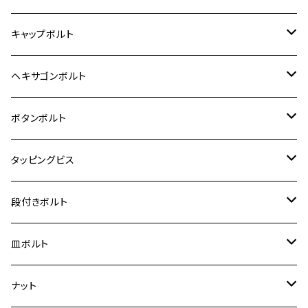
12V モンキー
BALIUS-Ⅱ
Z900RS SE
MT-03
CB1300SF/CB1300SB
スズキ【ステンレス】
SUZUKI
ホンダ
M20 P1.5
キャップボルト
12V Fi モンキー
D-TRACER125
ゼファー400/ゼファーχ
MT-25
CB400SF/CB400SB
ジクサー150
ホンダ【チタン】
YAMAHA
ヤマハ
M20 P2.5
ステンレス
ヘキサゴンボルト
クロスカブ50
D-TRACKER
ゼファー750/ゼファー750RS
MT-125
ダックス125
ジクサー250
ジェイド
M4
カワサキ【チタン】
スズキ
M30 P1.5
チタン
ステンレス
ボタンボルト
クロスカブ110
D-TRACKER X
ゼファー1100/ゼファー1100RS
RZ250
モンキー125
ジクサーSF250
スーパーカブ C125
M5
250TR
M3
M4
ヤマハ【チタン】
チタン
ステンレス
タッピングビス
ジェイド
ER-6F
ZRX400/ZRXⅡ
RZ250R
レブル250
BANDIT250
ハンターカブ CT125
M6
GPZ900R
M4
M5
シグナスX
M4
M4
スズキ【チタン】
チタン
ステンレス
段付きボルト
スーパーカブ C125
ER-6N
ZRX1100/ZRX1100Ⅱ
RZ250RR
ハンターカブ125
GS400
ダックス125
M8
Ninja H2
M5
M6
シグナスX SR
M5
M5
KATANA
M3
M4
チタン
ステンレス
皿ボルト
ダックス125
ESTRELLA
ZRX1200R/ZRX1200S
RZ350
クロスカブ110
GSR400
モンキー125
M10
Ninja 250
M6
M8
マジェスティS
M6
M6
M4
M5
M4
M5
チタン
ステンレス
ナット
ハンターカブ CT125
ESTRELLA RS
ZRX1200DAEG
RZ350R
スーパーカブ110