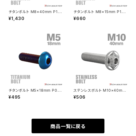
チタンボルト M8×40mm P1.2
チタンボルト M8×15mm P1.25
Rebel500
ZRX400
5 ヘキサゴン トルクスヘッド キ
テーパーヘッド 六角穴 ボタンボ
¥1,430
¥660
ャップボルト 焼きチタンカラー 1
ルト シルバーカラー 素地 1個 J
個 JA1396
A745
SUPER HAWK
ZRX-Ⅱ
SUPER HAWKⅢ
ZRX1100
VTR250
ZRX1100-Ⅱ
XL230
ZRX1200DAEG
チタンボルト M5×18mm P0.8
ステンレスボルト M10×40mm
トラスヘッド 六角穴付き 焼きチ
P1.25 ボタンボルト スターホー
¥495
¥506
XR230
タンカラー 1個 JA2655
ルヘッド シルバーカラー TR06
ZRX1200R
83
XR230 MOTARD
ZRX1200S
商品一覧に戻る
ZOMMER X
ZZR1100