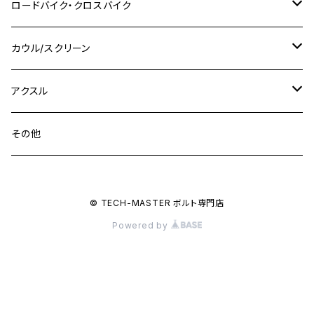
Ninja 250R
Ninja1000SX
XJ400D
アルミ
M10
ステンレス
ロードバイク・クロスバイク
GSX-R1000
CRF250L / M / CRF250RALLY
ZEPHYER 400
XSR125
M16
M14
M12
CB400SS
M10 P1.0
Ninja 250
Ninja ZX-6R
XJ550
GSX-R1000R
チタン
ステムボルト
カウル/スクリーン
FT223 / CB223S
ZEPHYER χ
YZF-R3
M24
M16
CB750F
M10 P1.25
Ninja 400R
Ninja ZX-10R
XS650SP
GSX1100S KATANA
GB250 CLUBMAN
ステムナット
スクリーンボルト
アクスル
ZEPHYER 750
YZF-R25
M18
CB900F
Ninja 400
Ninja ZX-25R
XSR125
GSX1300R HAYABUSA
GB350
ZEPHYER 750RS
ステアリングポスト
アクスルナット
その他
YZF-R125
M20
CB1300 SUPER FOUR
Ninja 650
Z1000
XJR400
INAZUMA400
GB350S
ZEPHYER 1100
XJR400
シートクランプ
アクスルスライダー
M22
CB1300 SUPER BOLDOR
Ninja 1000
Z250
XJR400R
© TECH-MASTER ボルト専門店
KATANA
GROM
ZEPHYER 1100RS
XJR400R
シートポストボルト
アクスルカラー
Powered by
CB125R
Ninja 1000SX
Z125 PRO
YZF-R1
SV650
MSX125
Z H2
XMAX
クランクアームボルト
CB250R
Ninja ZX-25R
BALIUS/BALIUS-II
YZF-R3
SV650X
PCX
ZRX400
クランクケースカバー