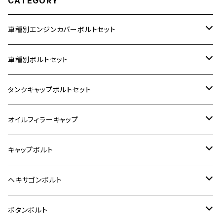
CATEGORY
車種別エンジンカバーボルトセット
ホンダ【ステンレス】
車種別ボルトセット
400X
カワサキ【ステンレス】
KAWASAKI
タンクキャップボルトセット
6V モンキー
BALIUS
Z900RS/Z900RS CAFE
ヤマハ【ステンレス】
HONDA
カワサキ
オイルフィラーキャップ
12V モンキー
BALIUS-Ⅱ
Z900RS SE
MT-03
CB1300SF/CB1300SB
スズキ【ステンレス】
SUZUKI
ホンダ
M20 P1.5
キャップボルト
12V Fi モンキー
D-TRACER125
ゼファー400/ゼファーχ
MT-25
CB400SF/CB400SB
ジクサー150
ホンダ【チタン】
YAMAHA
ヤマハ
M20 P2.5
ステンレス
ヘキサゴンボルト
クロスカブ50
D-TRACKER
ゼファー750/ゼファー750RS
MT-125
ダックス125
ジクサー250
ジェイド
M4
カワサキ【チタン】
スズキ
M30 P1.5
チタン
ステンレス
ボタンボルト