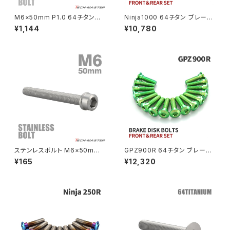
NSR80
ZEPHYR χ
M6×50mm P1.0 64チタン合
Ninja1000 64チタン ブレーキ
金 スリムヘッド キャップボルト
ディスクローターボルト フロント
¥1,144
¥10,780
六角穴付き 焼きチタンカラー 1
リア 14本セット カワサキ車用 ゴ
PCX
ZEPHYR 750
個 JA1973
ールド JA22103
PCX150
ZEPYER 750 RS
PCX160
ZEPHYER 1100
Rebel250
ZEPHYER 1100 RS
ステンレスボルト M6×50mm
GPZ900R 64チタン ブレーキ
Rebel500
ZRX400
P1.0 スリムヘッド キャップボル
ディスクローターボルト フロント
¥165
¥12,320
ト シルバーカラー TB0197
リア 16本セット カワサキ車用 グ
リーン JA22114
SUPER HAWK
ZRX-Ⅱ
SUPER HAWKⅢ
ZRX1100