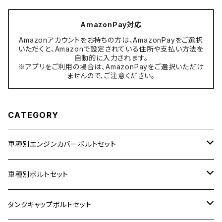
AmazonPay対応
Amazonアカウントをお持ちの方は、AmazonPayをご選択
いただくと、Amazonで設定されている住所や支払い方法を
自動的に入力されます。
※アプリをご利用の場合は、AmazonPayをご選択いただけ
ませんので、ご注意ください。
CATEGORY
車種別エンジンカバーボルトセット
ホンダ【ステンレス】
車種別ボルトセット
400X
カワサキ【ステンレス】
KAWASAKI
タンクキャップボルトセット