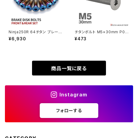
VTR250
ZRX1100-Ⅱ
XL230
ZRX1200DAEG
Ninja250R 64チタン ブレーキ
チタンボルト M5×30mm P0.8
ディスクローターボルト フロント
皿ボルト 六角穴付き キャップボ
¥6,930
¥473
XR230
リア 9本セット カワサキ車用 焼
ルト シルバーカラー 1個 JA152
ZRX1200R
きチタンカラー JA22129
0
XR230 MOTARD
ZRX1200S
商品一覧に戻る
ZOMMER X
ZZR1100
Instagram
ZZR1400
フォローする
250TR