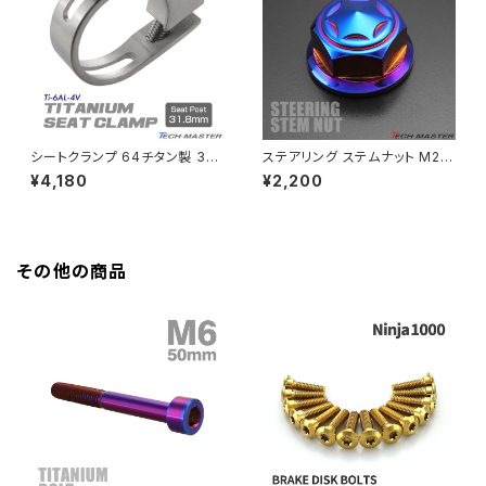
HAWK CB250T
Z650
HAWK CB250N
Z650RS
HAWKⅡ CB400T
Z900
シートクランプ 64チタン製 31.
ステアリング ステムナット M24
8mm 軽量 耐腐食 チタンボルト
P1.00 ホンダ車汎用 スターヘッ
¥4,180
¥2,200
HAWKⅡ CB400N
付き シルバー JA479
ド SUS304 焼きチタンカラー
Z900RS
TH0155
HORNET250
Z900RS CAFE
その他の商品
JADE250
Z1000
MSX125
Z H2
NSR50
ZEPHYR 400