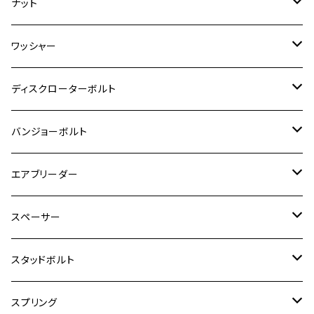
M4
M5
チタン
ステンレス
ナット
ハンターカブ CT125
ESTRELLA RS
ZRX1200DAEG
RZ350R
スーパーカブ110
GSR600
CB400 SUPER FOUR
Ninja 400
M7
M10
BW’S125
M8
M8
M5
M5
M6
M5
M4
チタン
ステンレス
ワッシャー
モンキー125
GPZ900R
Ninja250
RZ350RR
PCX
GSX-R125
CB400 SUPER BOLDOR
Ninja 400R
M8
MT-03
M10
M10
M6
M8
M6
M5
M3
M4
チタン
ステンレス
ディスクローターボルト
ADV150
GPZ1100
Ninja250R
SEROW250
PCX150
GSX-S125
CB1300 SUPER FOUR
Ninja 1000
M10
MT-25
M8
M10
M4
M5
M4
M6
チタン
ステンレス
バンジョーボルト
Ape50
KLX125
Ninja400
SR400
GROM/MSX125
GSX250R
CB1300 SUPER BOLDOR
Ninja 1000SX
MT-125
M10
M5
M6
M5
M7
M4
ホンダ
チタン
ステンレス
エアブリーダー
Ape100
KLX250
Ninja400R
SR500
ハンターカブ
GSX250E KATANA
CBR250R
Ninja ZX-25R
NMAX
M6
M8
M6
M8
M5
ヤマハ
カワサキ
M10 P1.0
チタン
ステンレス
スペーサー
CB223S
KLX250ES
Ninja650
TW200
GSX400E KATANA
CBR250RR
Z900RS
NMAX155
M8
M10
M8
M10
M6
ホンダ
M10 P1.25
M10 P1.0
M7 P1.0
CB400 FOUR
チタン
ステンレス
スタッドボルト
KLX250SR
Ninja650R
TW225
GSX400 IMPULSE
CBR400F
Z900RS CAFE
SR400
M10
M12
M10
M12
M8
ヤマハ
M10 P1.25
M8 P1.0
CB400 SUPER FOUR
M7 P1.0
KSR110
Ninja1000
チタン
M8
スプリング
XJ400
GSX-S750
CBX400F
Z1000