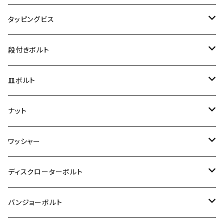
クロスカブ110
D-TRACKER X
ゼファー1100/ゼファー1100RS
RZ250
モンキー125
ジクサーSF250
スーパーカブ C125
M5
250TR
M3
M4
ヤマハ【チタン】
チタン
ステンレス
タッピングビス
ジェイド
ER-6F
ZRX400/ZRXⅡ
RZ250R
レブル250
BANDIT250
ハンターカブ CT125
M6
GPZ900R
M4
M5
シグナスX
M4
M4
スズキ【チタン】
チタン
ステンレス
段付きボルト
スーパーカブ C125
ER-6N
ZRX1100/ZRX1100Ⅱ
RZ250RR
ハンターカブ125
GS400
ダックス125
M8
Ninja H2
M5
M6
シグナスX SR
M5
M5
KATANA
M3
M4
チタン
ステンレス
皿ボルト
ダックス125
ESTRELLA
ZRX1200R/ZRX1200S
RZ350
クロスカブ110
GSR400
モンキー125
M10
Ninja 250
M6
M8
マジェスティS
M6
M6
M4
M5
M4
M5
チタン
ステンレス
ナット
ハンターカブ CT125
ESTRELLA RS
ZRX1200DAEG
RZ350R
スーパーカブ110
GSR600
CB400 SUPER FOUR
Ninja 400
M7
M10
BW’S125
M8
M8
M5
M5
M6
M5
M4
チタン
ステンレス
ワッシャー
モンキー125
GPZ900R
Ninja250
RZ350RR
PCX
GSX-R125
CB400 SUPER BOLDOR
Ninja 400R
M8
MT-03
M10
M10
M6
M8
M6
M5
M3
M4
チタン
ステンレス
ディスクローターボルト
ADV150
GPZ1100
Ninja250R
SEROW250
PCX150
GSX-S125
CB1300 SUPER FOUR
Ninja 1000
M10
MT-25
M8
M10
M4
M5
M4
M6
チタン
ステンレス
バンジョーボルト
Ape50
KLX125
Ninja400
SR400
GROM/MSX125
GSX250R
CB1300 SUPER BOLDOR
Ninja 1000SX
MT-125
M10