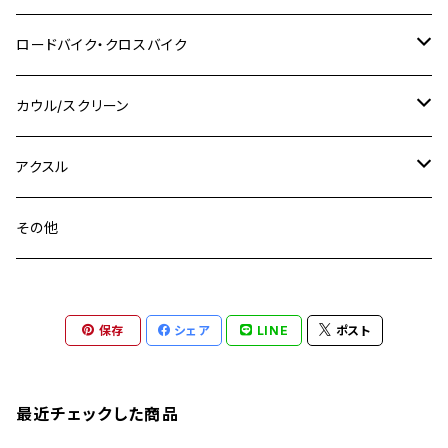
SR500
M14
M12
M14
M10
スズキ
M8 P1.25
CB400 SUPER BOLDOR
M8 P1.25
Ninja 250R
Ninja1000SX
XJ400D
アルミ
M10
ステンレス
ロードバイク・クロスバイク
GSX-R1000
CRF250L / M / CRF250RALLY
ZEPHYER 400
XSR125
M16
M14
M12
CB400SS
M10 P1.0
Ninja 250
Ninja ZX-6R
XJ550
GSX-R1000R
チタン
ステムボルト
カウル/スクリーン
FT223 / CB223S
ZEPHYER χ
YZF-R3
M24
M16
CB750F
M10 P1.25
Ninja 400R
Ninja ZX-10R
XS650SP
GSX1100S KATANA
GB250 CLUBMAN
ステムナット
スクリーンボルト
アクスル
ZEPHYER 750
YZF-R25
M18
CB900F
Ninja 400
Ninja ZX-25R
XSR125
GSX1300R HAYABUSA
GB350
ZEPHYER 750RS
ステアリングポスト
アクスルナット
その他
YZF-R125
M20
CB1300 SUPER FOUR
Ninja 650
Z1000
XJR400
INAZUMA400
GB350S
ZEPHYER 1100
XJR400
シートクランプ
アクスルスライダー
M22
CB1300 SUPER BOLDOR
Ninja 1000
Z250
XJR400R
KATANA
保存
シェア
LINE
ポスト
GROM
ZEPHYER 1100RS
XJR400R
シートポストボルト
アクスルカラー
CB125R
Ninja 1000SX
Z125 PRO
YZF-R1
SV650
MSX125
Z H2
XMAX
クランクアームボルト
最近チェックした商品
CB250R
Ninja ZX-25R
BALIUS/BALIUS-II
YZF-R3
SV650X