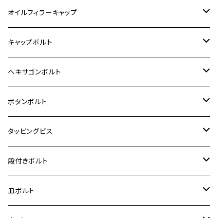
6V モンキー
BALIUS
Z900RS/Z900RS CAFE
ヤマハ【ステンレス】
HONDA
カワサキ
オイルフィラーキャップ
12V モンキー
BALIUS-Ⅱ
Z900RS SE
MT-03
CB1300SF/CB1300SB
スズキ【ステンレス】
SUZUKI
ホンダ
M20 P1.5
キャップボルト
12V Fi モンキー
D-TRACER125
ゼファー400/ゼファーχ
MT-25
CB400SF/CB400SB
ジクサー150
ホンダ【チタン】
YAMAHA
ヤマハ
M20 P2.5
ステンレス
ヘキサゴンボルト
クロスカブ50
D-TRACKER
ゼファー750/ゼファー750RS
MT-125
ダックス125
ジクサー250
ジェイド
M4
カワサキ【チタン】
スズキ
M30 P1.5
チタン
ステンレス
ボタンボルト
クロスカブ110
D-TRACKER X
ゼファー1100/ゼファー1100RS
RZ250
モンキー125
ジクサーSF250
スーパーカブ C125
M5
250TR
M3
M4
ヤマハ【チタン】
チタン
ステンレス
タッピングビス
ジェイド
ER-6F
ZRX400/ZRXⅡ
RZ250R
レブル250
BANDIT250
ハンターカブ CT125
M6
GPZ900R
M4
M5
シグナスX
M4
M4
スズキ【チタン】
チタン
ステンレス
段付きボルト
スーパーカブ C125
ER-6N
ZRX1100/ZRX1100Ⅱ
RZ250RR
ハンターカブ125
GS400
ダックス125
M8
Ninja H2
M5
M6
シグナスX SR
M5
M5
KATANA
M3
M4
チタン
ステンレス
皿ボルト
ダックス125
ESTRELLA
ZRX1200R/ZRX1200S
RZ350
クロスカブ110
GSR400
モンキー125
M10
Ninja 250
M6
M8
マジェスティS
M6
M6
M4
M5