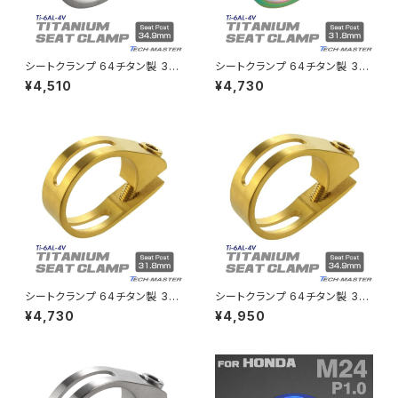
キックペダルカバー
CRF250L
W800
ドライブチェーンアジャスターボルトカバー
シートクランプ 64チタン製 34.
シートクランプ 64チタン製 31.
9mm 軽量 耐腐食 チタンボルト
8mm 軽量 耐腐食 チタンボルト
¥4,510
¥4,730
付き シルバー JA482
付き 焼きチタンカラー JA480
CRF250M
Z125 PRO
クラッチケーブル アジャスター
FTR223
Z250
チェーンアジャスター
GB250 CLUBMAN
Z400
マシニングネットアンカー
GB350
Z400J
シートクランプ 64チタン製 31.
シートクランプ 64チタン製 34.
GB350S
Z400FX
8mm 軽量 耐腐食 チタンボルト
9mm 軽量 耐腐食 チタンボルト
¥4,730
¥4,950
付き ゴールド JA481
付き ゴールド JA484
GROM
Z550FX