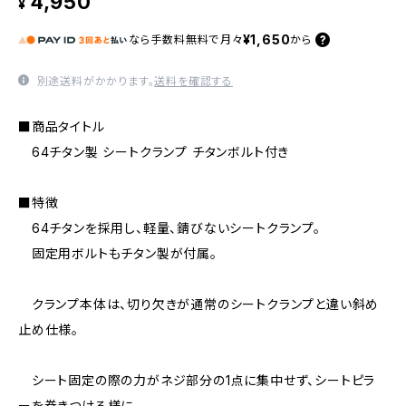
4,950
¥
¥1,650
なら
手数料無料で
月々
から
別途送料がかかります。
送料を確認する
■商品タイトル
64チタン製 シートクランプ チタンボルト付き
■特徴
64チタンを採用し、軽量、錆びないシートクランプ。
固定用ボルトもチタン製が付属。
クランプ本体は、切り欠きが通常のシートクランプと違い斜め
止め仕様。
シート固定の際の力がネジ部分の1点に集中せず、シートピラ
ーを巻きつける様に