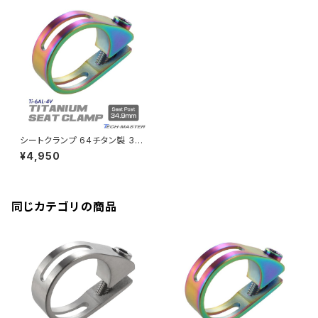
PCX
ZRX400
クランクケースカバー
CBR250R
Ninja ZX-6R
GPZ900R
YZF-R15
V-Storom250
PCX160
ZRX-Ⅱ
ディレイラーボルト
CBR250RR
Ninja ZX-10R
KSR110
YZF-R25
Rebel250
ZRX1100
Vブレーキ台座ボルト
CBR400F
Ninja ZX-14R
エリミネーター/SE
YZF-R125
Rebel500
ZRX1100-Ⅱ
シートクランプ 64チタン製 34.
バーエンド
CBR400R
9mm 軽量 耐腐食 チタンボルト
Ninja H2
¥4,950
付き 焼きチタンカラー JA483
VTR250
ZRX1200DAEG
エアバルブキャップ
CBX400F
VERSYS 650
XR230 モタード / SL230
同じカテゴリの商品
ZRX1200R
CBX550F
ミラーホールキャップ
VULCAN S
ZRX1200S
CL400
W400
ミラーアームスリーブ
エストレヤ
CRF250 RALLY
W650