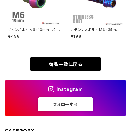
VTR250
ZRX1100-Ⅱ
XL230
ZRX1200DAEG
チタンボルト M6×10mm 1.0 テ
ステンレスボルト M6×35mm
ーパーヘッド 六角穴付き キャッ
P1.0 テーパーシェルヘッド キャ
¥456
¥198
XR230
プボルト レインボーカラー 1個
ップボルト 焼きチタンカラー TB
ZRX1200R
JA4030
0371
XR230 MOTARD
ZRX1200S
商品一覧に戻る
ZOMMER X
ZZR1100
Instagram
ZZR1400
フォローする
250TR
CATEGORY