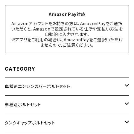
AmazonPay対応
Amazonアカウントをお持ちの方は、AmazonPayをご選択
いただくと、Amazonで設定されている住所や支払い方法を
自動的に入力されます。
※アプリをご利用の場合は、AmazonPayをご選択いただけ
ませんので、ご注意ください。
CATEGORY
車種別エンジンカバーボルトセット
ホンダ【ステンレス】
車種別ボルトセット
400X
カワサキ【ステンレス】
KAWASAKI
タンクキャップボルトセット