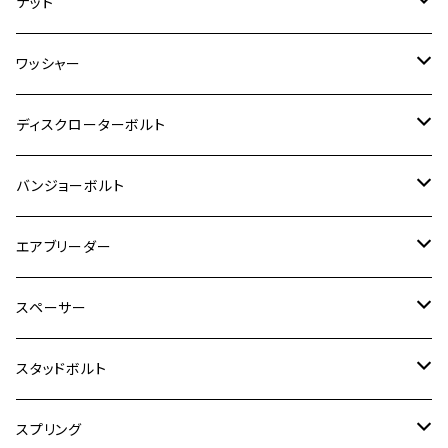
チタン
ステンレス
ナット
ハンターカブ CT125
ESTRELLA RS
ZRX1200DAEG
RZ350R
スーパーカブ110
GSR600
CB400 SUPER FOUR
Ninja 400
M7
M10
BW’S125
M8
M8
M5
M5
M6
M5
M4
チタン
ステンレス
ワッシャー
モンキー125
GPZ900R
Ninja250
RZ350RR
PCX
GSX-R125
CB400 SUPER BOLDOR
Ninja 400R
M8
MT-03
M10
M10
M6
M8
M6
M5
M3
M4
チタン
ステンレス
ディスクローターボルト
ADV150
GPZ1100
Ninja250R
SEROW250
PCX150
GSX-S125
CB1300 SUPER FOUR
Ninja 1000
M10
MT-25
M8
M10
M4
M5
M4
M6
チタン
ステンレス
バンジョーボルト
Ape50
KLX125
Ninja400
SR400
GROM/MSX125
GSX250R
CB1300 SUPER BOLDOR
Ninja 1000SX
MT-125
M10
M5
M6
M5
M7
M4
ホンダ
チタン
ステンレス
エアブリーダー
Ape100
KLX250
Ninja400R
SR500
ハンターカブ
GSX250E KATANA
CBR250R
Ninja ZX-25R
NMAX
M6
M8
M6
M8
M5
ヤマハ
カワサキ
M10 P1.0
チタン
ステンレス
スペーサー
CB223S
KLX250ES
Ninja650
TW200
GSX400E KATANA
CBR250RR
Z900RS
NMAX155
M8
M10
M8
M10
M6
ホンダ
M10 P1.25
M10 P1.0
M7 P1.0
CB400 FOUR
チタン
ステンレス
スタッドボルト
KLX250SR
Ninja650R
TW225
GSX400 IMPULSE
CBR400F
Z900RS CAFE
SR400
M10
M12
M10
M12
M8
ヤマハ
M10 P1.25
M8 P1.0
CB400 SUPER FOUR
M7 P1.0
KSR110
Ninja1000
チタン
M8
スプリング
XJ400
GSX-S750
CBX400F
Z1000
SR500