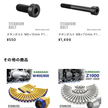
Z650
HAWK CB250N
Z650RS
HAWKⅡ CB400T
Z900
チタンボルト M6×15mm P1.0
チタンボルト M8×70mm P1.2
ストレートキャップボルト 低頭
5 ストレートキャップボルト スリ
¥550
¥1,496
HAWKⅡ CB400N
スリムヘッド 六角穴付き ブラッ
ムヘッド 六角穴付き ブラック 1
Z900RS
ク 1個 JA2406
個 JA2481
HORNET250
Z900RS CAFE
その他の商品
JADE250
Z1000
MSX125
Z H2
NSR50
ZEPHYR 400