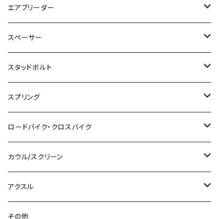
M5
M6
M5
M7
M4
ホンダ
チタン
ステンレス
エアブリーダー
Ape100
KLX250
Ninja400R
SR500
ハンターカブ
GSX250E KATANA
CBR250R
Ninja ZX-25R
NMAX
M6
M8
M6
M8
M5
ヤマハ
カワサキ
M10 P1.0
チタン
ステンレス
スペーサー
CB223S
KLX250ES
Ninja650
TW200
GSX400E KATANA
CBR250RR
Z900RS
NMAX155
M8
M10
M8
M10
M6
ホンダ
M10 P1.25
M10 P1.0
M7 P1.0
CB400 FOUR
チタン
ステンレス
スタッドボルト
KLX250SR
Ninja650R
TW225
GSX400 IMPULSE
CBR400F
Z900RS CAFE
SR400
M10
M12
M10
M12
M8
ヤマハ
M10 P1.25
M8 P1.0
CB400 SUPER FOUR
M7 P1.0
KSR110
Ninja1000
チタン
M8
スプリング
XJ400
GSX-S750
CBX400F
Z1000
SR500
M14
M12
M14
M10
スズキ
M8 P1.25
CB400 SUPER BOLDOR
M8 P1.25
Ninja 250R
Ninja1000SX
XJ400D
アルミ
M10
ステンレス
ロードバイク・クロスバイク
GSX-R1000
CRF250L / M / CRF250RALLY
ZEPHYER 400
XSR125
M16
M14
M12
CB400SS
M10 P1.0
Ninja 250
Ninja ZX-6R
XJ550
GSX-R1000R
チタン
ステムボルト
カウル/スクリーン
FT223 / CB223S
ZEPHYER χ
YZF-R3
M24
M16
CB750F
M10 P1.25
Ninja 400R
Ninja ZX-10R
XS650SP
GSX1100S KATANA
GB250 CLUBMAN
ステムナット
スクリーンボルト
アクスル
ZEPHYER 750
YZF-R25
M18
CB900F
Ninja 400
Ninja ZX-25R
XSR125
GSX1300R HAYABUSA
GB350
ZEPHYER 750RS
ステアリングポスト
アクスルナット
その他
YZF-R125