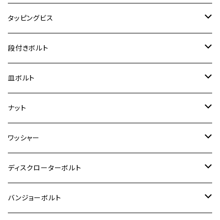
クロスカブ110
D-TRACKER X
ゼファー1100/ゼファー1100RS
RZ250
モンキー125
ジクサーSF250
スーパーカブ C125
M5
250TR
M3
M4
ヤマハ【チタン】
チタン
ステンレス
タッピングビス
ジェイド
ER-6F
ZRX400/ZRXⅡ
RZ250R
レブル250
BANDIT250
ハンターカブ CT125
M6
GPZ900R
M4
M5
シグナスX
M4
M4
スズキ【チタン】
チタン
ステンレス
段付きボルト
スーパーカブ C125
ER-6N
ZRX1100/ZRX1100Ⅱ
RZ250RR
ハンターカブ125
GS400
ダックス125
M8
Ninja H2
M5
M6
シグナスX SR
M5
M5
KATANA
M3
M4
チタン
ステンレス
皿ボルト
ダックス125
ESTRELLA
ZRX1200R/ZRX1200S
RZ350
クロスカブ110
GSR400
モンキー125
M10
Ninja 250
M6
M8
マジェスティS
M6
M6
M4
M5
M4
M5
チタン
ステンレス
ナット
ハンターカブ CT125
ESTRELLA RS
ZRX1200DAEG
RZ350R
スーパーカブ110
GSR600
CB400 SUPER FOUR
Ninja 400
M7
M10
BW’S125
M8
M8
M5
M5
M6
M5
M4
チタン
ステンレス
ワッシャー
モンキー125
GPZ900R
Ninja250
RZ350RR
PCX
GSX-R125
CB400 SUPER BOLDOR
Ninja 400R
M8
MT-03
M10
M10
M6
M8
M6
M5
M3
M4
チタン
ステンレス
ディスクローターボルト
ADV150
GPZ1100
Ninja250R
SEROW250
PCX150
GSX-S125
CB1300 SUPER FOUR
Ninja 1000
M10
MT-25
M8
M10
M4
M5
M4
M6
チタン
ステンレス
バンジョーボルト
Ape50
KLX125
Ninja400
SR400
GROM/MSX125
GSX250R
CB1300 SUPER BOLDOR
Ninja 1000SX
MT-125
M10