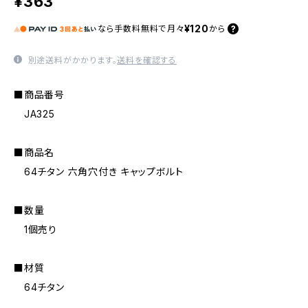
¥363
¥120
なら
手数料無料で
月々
から
別途送料がかかります。
送料を確認する
■商品番号
JA325
■商品名
64チタン 六角穴付き キャップボルト
■数量
1個売り
■材質
64チタン