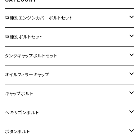
車種別エンジンカバーボルトセット
ホンダ【ステンレス】
車種別ボルトセット
400X
カワサキ【ステンレス】
KAWASAKI
タンクキャップボルトセット
6V モンキー
BALIUS
Z900RS/Z900RS CAFE
ヤマハ【ステンレス】
HONDA
カワサキ
オイルフィラーキャップ
12V モンキー
BALIUS-Ⅱ
Z900RS SE
MT-03
CB1300SF/CB1300SB
スズキ【ステンレス】
SUZUKI
ホンダ
M20 P1.5
キャップボルト
12V Fi モンキー
D-TRACER125
ゼファー400/ゼファーχ
MT-25
CB400SF/CB400SB
ジクサー150
ホンダ【チタン】
YAMAHA
ヤマハ
M20 P2.5
ステンレス
ヘキサゴンボルト
クロスカブ50
D-TRACKER
ゼファー750/ゼファー750RS
MT-125
ダックス125
ジクサー250
ジェイド
M4
カワサキ【チタン】
スズキ
M30 P1.5
チタン
ステンレス
ボタンボルト