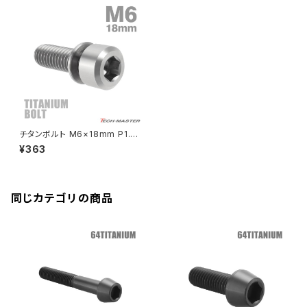
ZRX400
クランクケースカバー
CBR250R
Ninja ZX-6R
GPZ900R
YZF-R15
V-Storom250
PCX160
ZRX-Ⅱ
ディレイラーボルト
CBR250RR
Ninja ZX-10R
KSR110
YZF-R25
Rebel250
ZRX1100
Vブレーキ台座ボルト
CBR400F
Ninja ZX-14R
エリミネーター/SE
YZF-R125
Rebel500
ZRX1100-Ⅱ
チタンボルト M6×18mm P1.0
バーエンド
CBR400R
ワッシャー組込 六角穴付き キャ
Ninja H2
¥363
ップボルト シルバーカラー 素地
VTR250
ZRX1200DAEG
1個 JA325
エアバルブキャップ
CBX400F
VERSYS 650
XR230 モタード / SL230
同じカテゴリの商品
ZRX1200R
CBX550F
ミラーホールキャップ
VULCAN S
ZRX1200S
CL400
W400
ミラーアームスリーブ
エストレヤ
CRF250 RALLY
W650
キックペダルカバー