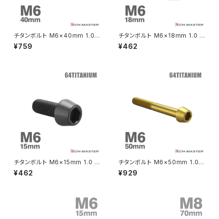
CRF250L
W800
ドライブチェーンアジャスターボルトカバー
チタンボルト M6×40mm 1.0
チタンボルト M6×18mm 1.0 テ
テーパーヘッド 六角穴付き キャ
ーパーヘッド 六角穴付き キャッ
¥759
¥462
ップボルト ブラック 1個 JA4128
プボルト ブラック 1個 JA4120
CRF250M
Z125 PRO
クラッチケーブル アジャスター
FTR223
Z250
チェーンアジャスター
GB250 CLUBMAN
Z400
マシニングネットアンカー
GB350
Z400J
チタンボルト M6×15mm 1.0 テ
チタンボルト M6×50mm 1.0
GB350S
Z400FX
ーパーヘッド 六角穴付き キャッ
テーパーヘッド 六角穴付き キャ
¥462
¥929
プボルト ブラック 1個 JA4119
ップボルト ゴールドカラー 1個 J
A4072
GROM
Z550FX
HAWK CB250T