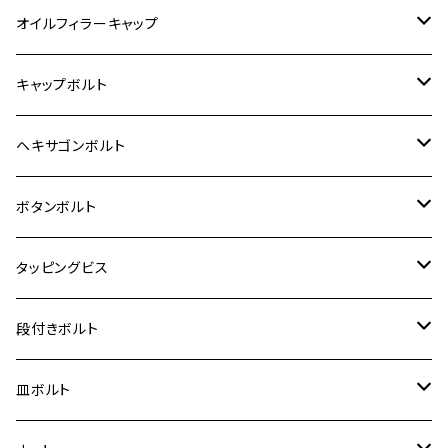
6V モンキー
BALIUS
Z900RS/Z900RS CAFE
ヤマハ【ステンレス】
HONDA
カワサキ
オイルフィラーキャップ
12V モンキー
BALIUS-Ⅱ
Z900RS SE
MT-03
CB1300SF/CB1300SB
スズキ【ステンレス】
SUZUKI
ホンダ
M20 P1.5
キャップボルト
12V Fi モンキー
D-TRACER125
ゼファー400/ゼファーχ
MT-25
CB400SF/CB400SB
ジクサー150
ホンダ【チタン】
YAMAHA
ヤマハ
M20 P2.5
ステンレス
ヘキサゴンボルト
クロスカブ50
D-TRACKER
ゼファー750/ゼファー750RS
MT-125
ダックス125
ジクサー250
ジェイド
M4
カワサキ【チタン】
スズキ
M30 P1.5
チタン
ステンレス
ボタンボルト
クロスカブ110
D-TRACKER X
ゼファー1100/ゼファー1100RS
RZ250
モンキー125
ジクサーSF250
スーパーカブ C125
M5
250TR
M3
M4
ヤマハ【チタン】
チタン
ステンレス
タッピングビス
ジェイド
ER-6F
ZRX400/ZRXⅡ
RZ250R
レブル250
BANDIT250
ハンターカブ CT125
M6
GPZ900R
M4
M5
シグナスX
M4
M4
スズキ【チタン】
チタン
ステンレス
段付きボルト
スーパーカブ C125
ER-6N
ZRX1100/ZRX1100Ⅱ
RZ250RR
ハンターカブ125
GS400
ダックス125
M8
Ninja H2
M5
M6
シグナスX SR
M5
M5
KATANA
M3
M4
チタン
ステンレス
皿ボルト
ダックス125
ESTRELLA
ZRX1200R/ZRX1200S
RZ350
クロスカブ110
GSR400
モンキー125
M10
Ninja 250
M6
M8
マジェスティS
M6
M6
M4
M5
M4
M5