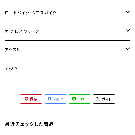
M14
M12
M14
M10
スズキ
M8 P1.25
CB400 SUPER BOLDOR
M8 P1.25
Ninja 250R
Ninja1000SX
XJ400D
アルミ
M10
ステンレス
ロードバイク・クロスバイク
GSX-R1000
CRF250L / M / CRF250RALLY
ZEPHYER 400
XSR125
M16
M14
M12
CB400SS
M10 P1.0
Ninja 250
Ninja ZX-6R
XJ550
GSX-R1000R
チタン
ステムボルト
カウル/スクリーン
FT223 / CB223S
ZEPHYER χ
YZF-R3
M24
M16
CB750F
M10 P1.25
Ninja 400R
Ninja ZX-10R
XS650SP
GSX1100S KATANA
GB250 CLUBMAN
ステムナット
スクリーンボルト
アクスル
ZEPHYER 750
YZF-R25
M18
CB900F
Ninja 400
Ninja ZX-25R
XSR125
GSX1300R HAYABUSA
GB350
ZEPHYER 750RS
ステアリングポスト
アクスルナット
その他
YZF-R125
M20
CB1300 SUPER FOUR
Ninja 650
Z1000
XJR400
INAZUMA400
GB350S
ZEPHYER 1100
XJR400
シートクランプ
アクスルスライダー
M22
CB1300 SUPER BOLDOR
Ninja 1000
Z250
XJR400R
KATANA
保存
シェア
LINE
ポスト
GROM
ZEPHYER 1100RS
XJR400R
シートポストボルト
アクスルカラー
CB125R
Ninja 1000SX
Z125 PRO
YZF-R1
SV650
MSX125
Z H2
XMAX
クランクアームボルト
最近チェックした商品
CB250R
Ninja ZX-25R
BALIUS/BALIUS-II
YZF-R3
SV650X
PCX