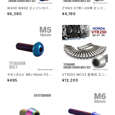
NSR80
ZEPHYR χ
W400 W800 エンジンカバー
Z1000 07年〜09年 エンジン
クランクケース ボルト 30本セッ
カバー クランクケース ボルト 3
¥6,380
¥4,180
ト ステンレス製 カワサキ車用 ゴ
7本セット ステンレス製 カワサ
PCX
ZEPHYR 750
ールド×焼きチタンカラー TB84
キ車用 シルバーカラー TB8551
82
PCX150
ZEPYER 750 RS
PCX160
ZEPHYER 1100
Rebel250
ZEPHYER 1100 RS
チタンボルト M5×18mm P0.8
VTR250 MC33 全年式 エン
Rebel500
ZRX400
トラスヘッド 六角穴付き 焼きチ
ジンカバー クランクケース ボル
¥495
¥13,200
タンカラー 1個 JA2655
ト 24本セット チタン製 ホンダ
車用 シルバーカラー JA6351
SUPER HAWK
ZRX-Ⅱ
SUPER HAWKⅢ
ZRX1100