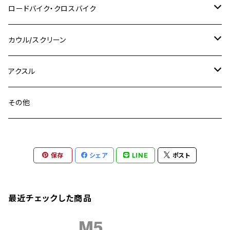
スズキ
M8 P1.25
CB400 SUPER BOLDOR
M8 P1.25
Ninja 250R
Ninja1000SX
XJ400D
アルミ
M10
ステンレス
ロードバイク・クロスバイク
GSX-R1000
CRF250L / M / CRF250RALLY
ZEPHYER 400
XSR125
M16
M14
M12
CB400SS
M10 P1.0
Ninja 250
Ninja ZX-6R
XJ550
GSX-R1000R
チタン
ステムボルト
カウル/スクリーン
FT223 / CB223S
ZEPHYER χ
YZF-R3
M24
M16
CB750F
M10 P1.25
Ninja 400R
Ninja ZX-10R
XS650SP
GSX1100S KATANA
GB250 CLUBMAN
ステムナット
スクリーンボルト
アクスル
ZEPHYER 750
YZF-R25
M18
CB900F
Ninja 400
Ninja ZX-25R
XSR125
GSX1300R HAYABUSA
GB350
ZEPHYER 750RS
ステアリングポスト
アクスルナット
その他
YZF-R125
M20
CB1300 SUPER FOUR
Ninja 650
Z1000
XJR400
INAZUMA400
GB350S
ZEPHYER 1100
XJR400
シートクランプ
アクスルスライダー
M22
CB1300 SUPER BOLDOR
Ninja 1000
Z250
XJR400R
KATANA
保存
シェア
LINE
ポスト
GROM
ZEPHYER 1100RS
XJR400R
シートポストボルト
アクスルカラー
CB125R
Ninja 1000SX
Z125 PRO
YZF-R1
SV650
MSX125
Z H2
XMAX
クランクアームボルト
最近チェックした商品
CB250R
Ninja ZX-25R
BALIUS/BALIUS-II
YZF-R3
SV650X
PCX
ZRX400
クランクケースカバー