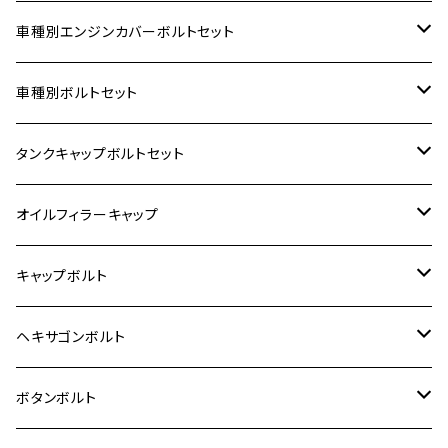
車種別エンジンカバーボルトセット
ホンダ【ステンレス】
車種別ボルトセット
400X
カワサキ【ステンレス】
KAWASAKI
タンクキャップボルトセット
6V モンキー
BALIUS
Z900RS/Z900RS CAFE
ヤマハ【ステンレス】
HONDA
カワサキ
オイルフィラーキャップ
12V モンキー
BALIUS-Ⅱ
Z900RS SE
MT-03
CB1300SF/CB1300SB
スズキ【ステンレス】
SUZUKI
ホンダ
M20 P1.5
キャップボルト
12V Fi モンキー
D-TRACER125
ゼファー400/ゼファーχ
MT-25
CB400SF/CB400SB
ジクサー150
ホンダ【チタン】
YAMAHA
ヤマハ
M20 P2.5
ステンレス
ヘキサゴンボルト
クロスカブ50
D-TRACKER
ゼファー750/ゼファー750RS
MT-125
ダックス125
ジクサー250
ジェイド
M4
カワサキ【チタン】
スズキ
M30 P1.5
チタン
ステンレス
ボタンボルト
クロスカブ110
D-TRACKER X
ゼファー1100/ゼファー1100RS
RZ250
モンキー125
ジクサーSF250