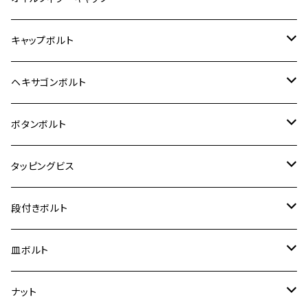
12V モンキー
BALIUS-Ⅱ
Z900RS SE
MT-03
CB1300SF/CB1300SB
スズキ【ステンレス】
SUZUKI
ホンダ
M20 P1.5
キャップボルト
12V Fi モンキー
D-TRACER125
ゼファー400/ゼファーχ
MT-25
CB400SF/CB400SB
ジクサー150
ホンダ【チタン】
YAMAHA
ヤマハ
M20 P2.5
ステンレス
ヘキサゴンボルト
クロスカブ50
D-TRACKER
ゼファー750/ゼファー750RS
MT-125
ダックス125
ジクサー250
ジェイド
M4
カワサキ【チタン】
スズキ
M30 P1.5
チタン
ステンレス
ボタンボルト
クロスカブ110
D-TRACKER X
ゼファー1100/ゼファー1100RS
RZ250
モンキー125
ジクサーSF250
スーパーカブ C125
M5
250TR
M3
M4
ヤマハ【チタン】
チタン
ステンレス
タッピングビス
ジェイド
ER-6F
ZRX400/ZRXⅡ
RZ250R
レブル250
BANDIT250
ハンターカブ CT125
M6
GPZ900R
M4
M5
シグナスX
M4
M4
スズキ【チタン】
チタン
ステンレス
段付きボルト
スーパーカブ C125
ER-6N
ZRX1100/ZRX1100Ⅱ
RZ250RR
ハンターカブ125
GS400
ダックス125
M8
Ninja H2
M5
M6
シグナスX SR
M5
M5
KATANA
M3
M4
チタン
ステンレス
皿ボルト
ダックス125
ESTRELLA
ZRX1200R/ZRX1200S
RZ350
クロスカブ110
GSR400
モンキー125
M10
Ninja 250
M6
M8
マジェスティS
M6
M6
M4
M5
M4
M5
チタン
ステンレス
ナット
ハンターカブ CT125