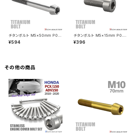
HAWK CB250N
Z650RS
HAWKⅡ CB400T
Z900
チタンボルト M5×50mm P0.8
チタンボルト M5×15mm P0.8
テーパーヘッド 六角穴付き キャ
ストレートキャップボルト スリム
¥594
¥396
HAWKⅡ CB400N
ップボルト シルバーカラー 素地
ヘッド 六角穴付き シルバーカラ
Z900RS
1個 JA377
ー 1個 JA2329
HORNET250
Z900RS CAFE
その他の商品
JADE250
Z1000
MSX125
Z H2
NSR50
ZEPHYR 400
NSR80
ZEPHYR χ