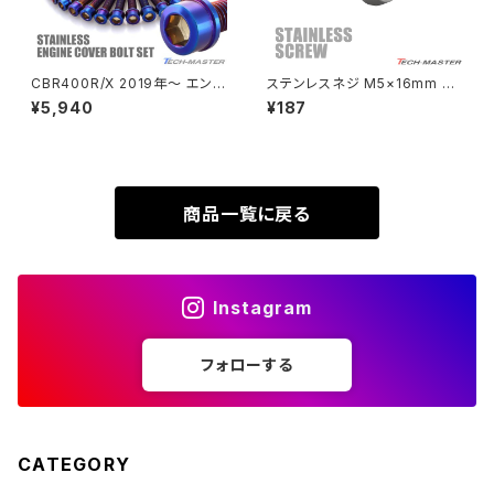
XL230
ZRX1200DAEG
CBR400R/X 2019年〜 エンジ
ステンレスネジ M5×16mm タ
ンカバー クランクケース ボルト
ッピングビス 六角穴 フラットヘ
¥5,940
¥187
XR230
31本セット ステンレス製 ホンダ
ッド シルバーカラー 1個 TC016
ZRX1200R
車用 焼きチタンカラー TB683
8
8
XR230 MOTARD
ZRX1200S
商品一覧に戻る
ZOMMER X
ZZR1100
Instagram
ZZR1400
フォローする
250TR
CATEGORY