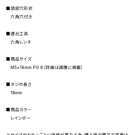
■頭部穴形状
六角穴付き
■適合工具
六角レンチ
■商品サイズ
M5×18mm P0.8（詳細は画像に掲載）
■ネジの長さ
18mm
■商品カラー
レインボー
※サイズやカラーごとに価格が異なる為、購入後の商品の変更は