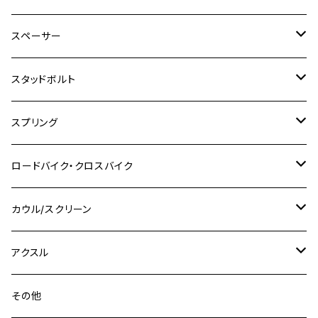
SR500
ハンターカブ
GSX250E KATANA
CBR250R
Ninja ZX-25R
NMAX
M6
M8
M6
M8
M5
ヤマハ
カワサキ
M10 P1.0
チタン
ステンレス
スペーサー
CB223S
KLX250ES
Ninja650
TW200
GSX400E KATANA
CBR250RR
Z900RS
NMAX155
M8
M10
M8
M10
M6
ホンダ
M10 P1.25
M10 P1.0
M7 P1.0
CB400 FOUR
チタン
ステンレス
スタッドボルト
KLX250SR
Ninja650R
TW225
GSX400 IMPULSE
CBR400F
Z900RS CAFE
SR400
M10
M12
M10
M12
M8
ヤマハ
M10 P1.25
M8 P1.0
CB400 SUPER FOUR
M7 P1.0
KSR110
Ninja1000
チタン
M8
スプリング
XJ400
GSX-S750
CBX400F
Z1000
SR500
M14
M12
M14
M10
スズキ
M8 P1.25
CB400 SUPER BOLDOR
M8 P1.25
Ninja 250R
Ninja1000SX
XJ400D
アルミ
M10
ステンレス
ロードバイク・クロスバイク
GSX-R1000
CRF250L / M / CRF250RALLY
ZEPHYER 400
XSR125
M16
M14
M12
CB400SS
M10 P1.0
Ninja 250
Ninja ZX-6R
XJ550
GSX-R1000R
チタン
ステムボルト
カウル/スクリーン
FT223 / CB223S
ZEPHYER χ
YZF-R3
M24
M16
CB750F
M10 P1.25
Ninja 400R
Ninja ZX-10R
XS650SP
GSX1100S KATANA
GB250 CLUBMAN
ステムナット
スクリーンボルト
アクスル
ZEPHYER 750
YZF-R25
M18
CB900F
Ninja 400
Ninja ZX-25R
XSR125
GSX1300R HAYABUSA
GB350
ZEPHYER 750RS
ステアリングポスト
アクスルナット
その他
YZF-R125
M20