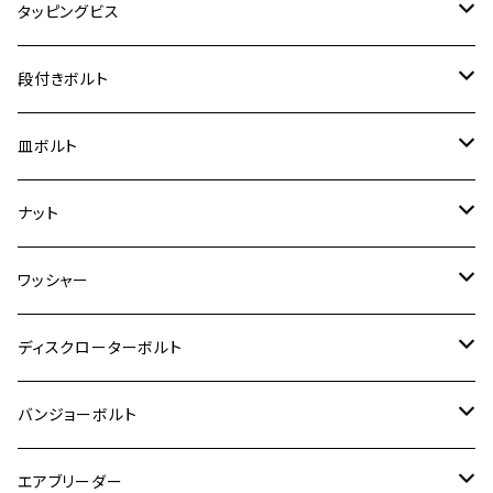
スーパーカブ C125
M5
250TR
M3
M4
ヤマハ【チタン】
チタン
ステンレス
タッピングビス
ジェイド
ER-6F
ZRX400/ZRXⅡ
RZ250R
レブル250
BANDIT250
ハンターカブ CT125
M6
GPZ900R
M4
M5
シグナスX
M4
M4
スズキ【チタン】
チタン
ステンレス
段付きボルト
スーパーカブ C125
ER-6N
ZRX1100/ZRX1100Ⅱ
RZ250RR
ハンターカブ125
GS400
ダックス125
M8
Ninja H2
M5
M6
シグナスX SR
M5
M5
KATANA
M3
M4
チタン
ステンレス
皿ボルト
ダックス125
ESTRELLA
ZRX1200R/ZRX1200S
RZ350
クロスカブ110
GSR400
モンキー125
M10
Ninja 250
M6
M8
マジェスティS
M6
M6
M4
M5
M4
M5
チタン
ステンレス
ナット
ハンターカブ CT125
ESTRELLA RS
ZRX1200DAEG
RZ350R
スーパーカブ110
GSR600
CB400 SUPER FOUR
Ninja 400
M7
M10
BW’S125
M8
M8
M5
M5
M6
M5
M4
チタン
ステンレス
ワッシャー
モンキー125
GPZ900R
Ninja250
RZ350RR
PCX
GSX-R125
CB400 SUPER BOLDOR
Ninja 400R
M8
MT-03
M10
M10
M6
M8
M6
M5
M3
M4
チタン
ステンレス
ディスクローターボルト
ADV150
GPZ1100
Ninja250R
SEROW250
PCX150
GSX-S125
CB1300 SUPER FOUR
Ninja 1000
M10
MT-25
M8
M10
M4
M5
M4
M6
チタン
ステンレス
バンジョーボルト
Ape50
KLX125
Ninja400
SR400
GROM/MSX125
GSX250R
CB1300 SUPER BOLDOR
Ninja 1000SX
MT-125
M10
M5
M6
M5
M7
M4
ホンダ
チタン
ステンレス
エアブリーダー
Ape100
KLX250
Ninja400R