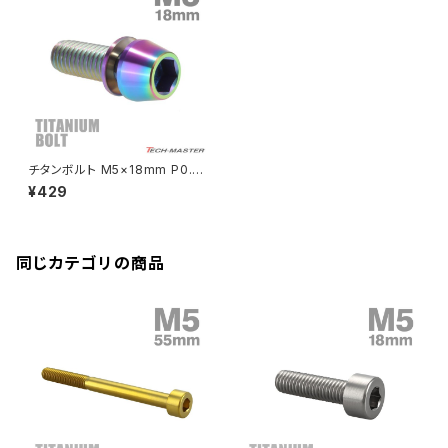
CBR250R
Ninja ZX-6R
GPZ900R
YZF-R15
V-Storom250
PCX160
ZRX-Ⅱ
ディレイラーボルト
CBR250RR
Ninja ZX-10R
KSR110
YZF-R25
Rebel250
ZRX1100
Vブレーキ台座ボルト
CBR400F
Ninja ZX-14R
エリミネーター/SE
YZF-R125
Rebel500
ZRX1100-Ⅱ
チタンボルト M5×18mm P0.8
バーエンド
CBR400R
ワッシャー組込 ステムボルト 六
Ninja H2
¥429
角穴付き レインボーカラー 1個
VTR250
ZRX1200DAEG
JA298
エアバルブキャップ
CBX400F
VERSYS 650
XR230 モタード / SL230
同じカテゴリの商品
ZRX1200R
CBX550F
ミラーホールキャップ
VULCAN S
ZRX1200S
CL400
W400
ミラーアームスリーブ
エストレヤ
CRF250 RALLY
W650
キックペダルカバー