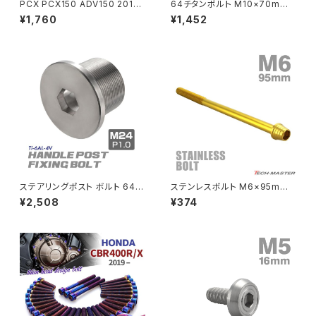
PCX PCX150 ADV150 2018
64チタンボルト M10×70mm
年〜2020年 クランクケースカ
P1.25 テーパーヘッド トルクス
¥1,760
¥1,452
バーボルト 15本セット ステンレ
穴付き キャップボルト ゴールド
PCX
ZEPHYR 750
ス製 ホンダ車用 シルバーカラー
カラー 1個 JA413
TB6516
PCX150
ZEPYER 750 RS
PCX160
ZEPHYER 1100
Rebel250
ZEPHYER 1100 RS
ステアリングポスト ボルト 64チ
ステンレスボルト M6×95mm
Rebel500
ZRX400
タン製 折りたたみ自転車 DAH
P1.0 テーパーシェルヘッド キャ
¥2,508
¥374
ON等に シルバー 素地 1個 JA
ップボルト ゴールドカラー TB0
500
324
SUPER HAWK
ZRX-Ⅱ
SUPER HAWKⅢ
ZRX1100
VTR250
ZRX1100-Ⅱ