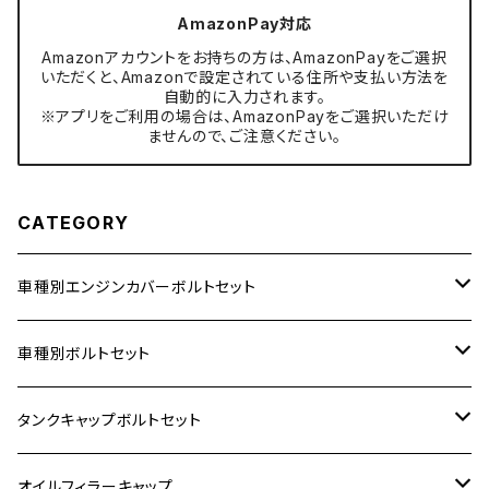
AmazonPay対応
Amazonアカウントをお持ちの方は、AmazonPayをご選択
いただくと、Amazonで設定されている住所や支払い方法を
自動的に入力されます。
※アプリをご利用の場合は、AmazonPayをご選択いただけ
ませんので、ご注意ください。
CATEGORY
車種別エンジンカバーボルトセット
ホンダ【ステンレス】
車種別ボルトセット
400X
カワサキ【ステンレス】
KAWASAKI
タンクキャップボルトセット
6V モンキー
BALIUS
Z900RS/Z900RS CAFE
ヤマハ【ステンレス】
HONDA
カワサキ
オイルフィラーキャップ