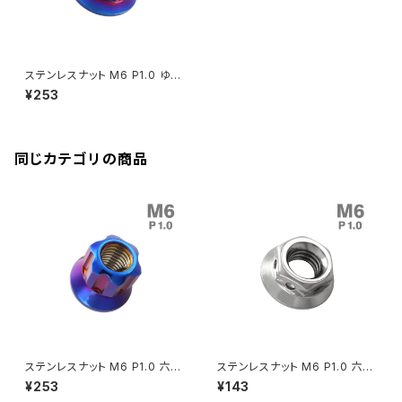
Rebel250
ZRX1100
Vブレーキ台座ボルト
CBR400F
Ninja ZX-14R
エリミネーター/SE
YZF-R125
Rebel500
ZRX1100-Ⅱ
ステンレスナット M6 P1.0 ゆる
バーエンド
CBR400R
み止め ロックナット 六角ナット
Ninja H2
¥253
セレート付き 焼きチタンカラー
VTR250
ZRX1200DAEG
TF0212
エアバルブキャップ
CBX400F
VERSYS 650
XR230 モタード / SL230
同じカテゴリの商品
ZRX1200R
CBX550F
ミラーホールキャップ
VULCAN S
ZRX1200S
CL400
W400
ミラーアームスリーブ
エストレヤ
CRF250 RALLY
W650
キックペダルカバー
CRF250L
W800
ドライブチェーンアジャスターボルトカバー
ステンレスナット M6 P1.0 六角
ステンレスナット M6 P1.0 六角
ナット ロング貫通ナット デザイ
ナット デザインナット ステップナ
¥253
¥143
ンナット 焼きチタンカラー TF0
ット シルバーカラー TF0088
CRF250M
Z125 PRO