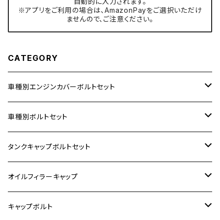
自動的に入力されます。
※アプリをご利用の場合は、AmazonPayをご選択いただけ
ませんので、ご注意ください。
CATEGORY
車種別エンジンカバーボルトセット
ホンダ【ステンレス】
車種別ボルトセット
400X
カワサキ【ステンレス】
KAWASAKI
タンクキャップボルトセット
6V モンキー
BALIUS
Z900RS/Z900RS CAFE
ヤマハ【ステンレス】
HONDA
カワサキ
オイルフィラーキャップ
12V モンキー
BALIUS-Ⅱ
Z900RS SE
MT-03
CB1300SF/CB1300SB
スズキ【ステンレス】
SUZUKI
ホンダ
M20 P1.5
キャップボルト