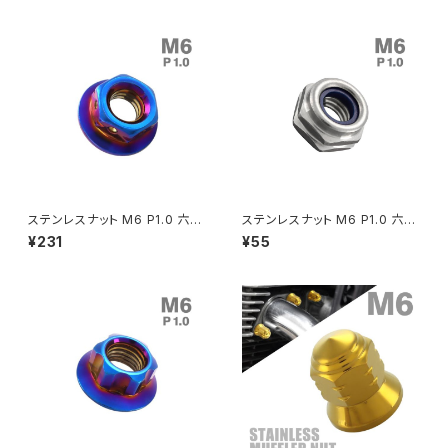
064
クラッチケーブル アジャスター
FTR223
Z250
チェーンアジャスター
GB250 CLUBMAN
Z400
マシニングネットアンカー
GB350
Z400J
ステンレスナット M6 P1.0 六角
ステンレスナット M6 P1.0 六角
GB350S
Z400FX
ナット デザインナット ステップナ
ナット ナイロンナット ゆるみ止
¥231
¥55
ット 焼きチタンカラー TF0098
め内蔵 シルバーカラー TF022
5
GROM
Z550FX
HAWK CB250T
Z650
HAWK CB250N
Z650RS