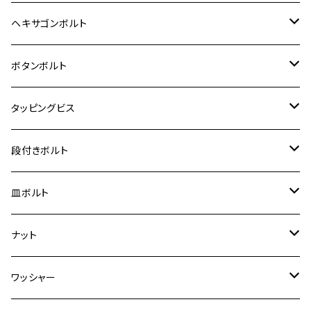
12V Fi モンキー
D-TRACER125
ゼファー400/ゼファーχ
MT-25
CB400SF/CB400SB
ジクサー150
ホンダ【チタン】
YAMAHA
ヤマハ
M20 P2.5
ステンレス
ヘキサゴンボルト
クロスカブ50
D-TRACKER
ゼファー750/ゼファー750RS
MT-125
ダックス125
ジクサー250
ジェイド
M4
カワサキ【チタン】
スズキ
M30 P1.5
チタン
ステンレス
ボタンボルト
クロスカブ110
D-TRACKER X
ゼファー1100/ゼファー1100RS
RZ250
モンキー125
ジクサーSF250
スーパーカブ C125
M5
250TR
M3
M4
ヤマハ【チタン】
チタン
ステンレス
タッピングビス
ジェイド
ER-6F
ZRX400/ZRXⅡ
RZ250R
レブル250
BANDIT250
ハンターカブ CT125
M6
GPZ900R
M4
M5
シグナスX
M4
M4
スズキ【チタン】
チタン
ステンレス
段付きボルト
スーパーカブ C125
ER-6N
ZRX1100/ZRX1100Ⅱ
RZ250RR
ハンターカブ125
GS400
ダックス125
M8
Ninja H2
M5
M6
シグナスX SR
M5
M5
KATANA
M3
M4
チタン
ステンレス
皿ボルト
ダックス125
ESTRELLA
ZRX1200R/ZRX1200S
RZ350
クロスカブ110
GSR400
モンキー125
M10
Ninja 250
M6
M8
マジェスティS
M6
M6
M4
M5
M4
M5
チタン
ステンレス
ナット
ハンターカブ CT125
ESTRELLA RS
ZRX1200DAEG
RZ350R
スーパーカブ110
GSR600
CB400 SUPER FOUR
Ninja 400
M7
M10
BW’S125
M8
M8
M5
M5
M6
M5
M4
チタン
ステンレス
ワッシャー
モンキー125
GPZ900R
Ninja250
RZ350RR
PCX
GSX-R125
CB400 SUPER BOLDOR
Ninja 400R
M8
MT-03
M10
M10
M6