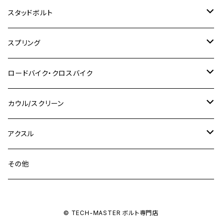
M8
M10
M8
M10
M6
ホンダ
M10 P1.25
M10 P1.0
M7 P1.0
CB400 FOUR
チタン
ステンレス
スタッドボルト
KLX250SR
Ninja650R
TW225
GSX400 IMPULSE
CBR400F
Z900RS CAFE
SR400
M10
M12
M10
M12
M8
ヤマハ
M10 P1.25
M8 P1.0
CB400 SUPER FOUR
M7 P1.0
KSR110
Ninja1000
チタン
M8
スプリング
XJ400
GSX-S750
CBX400F
Z1000
SR500
M14
M12
M14
M10
スズキ
M8 P1.25
CB400 SUPER BOLDOR
M8 P1.25
Ninja 250R
Ninja1000SX
XJ400D
アルミ
M10
ステンレス
ロードバイク・クロスバイク
GSX-R1000
CRF250L / M / CRF250RALLY
ZEPHYER 400
XSR125
M16
M14
M12
CB400SS
M10 P1.0
Ninja 250
Ninja ZX-6R
XJ550
GSX-R1000R
チタン
ステムボルト
カウル/スクリーン
FT223 / CB223S
ZEPHYER χ
YZF-R3
M24
M16
CB750F
M10 P1.25
Ninja 400R
Ninja ZX-10R
XS650SP
GSX1100S KATANA
GB250 CLUBMAN
ステムナット
スクリーンボルト
アクスル
ZEPHYER 750
YZF-R25
M18
CB900F
Ninja 400
Ninja ZX-25R
XSR125
GSX1300R HAYABUSA
GB350
ZEPHYER 750RS
ステアリングポスト
アクスルナット
その他
YZF-R125
M20
CB1300 SUPER FOUR
Ninja 650
Z1000
XJR400
INAZUMA400
GB350S
ZEPHYER 1100
XJR400
シートクランプ
アクスルスライダー
M22
CB1300 SUPER BOLDOR
Ninja 1000
Z250
XJR400R
© TECH-MASTER ボルト専門店
KATANA
GROM
ZEPHYER 1100RS
XJR400R