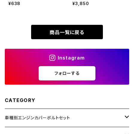
P1.25 フランジ付き 六角ボルト
ー) CT125 ハンターカブ JA55
¥638
¥3,850
XR230
CNC ヘキサゴンヘッド ゴールド
JA65 64チタン フロントフォー
ZRX1200R
カラー TB1177
ククランプ用ボルト 4本セット ブ
ラック BS0220
XR230 MOTARD
ZRX1200S
商品一覧に戻る
ZOMMER X
ZZR1100
Instagram
ZZR1400
フォローする
250TR
CATEGORY
車種別エンジンカバーボルトセット