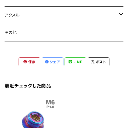
YZF-R3
M24
M16
CB750F
M10 P1.25
Ninja 400R
Ninja ZX-10R
XS650SP
GSX1100S KATANA
GB250 CLUBMAN
ステムナット
スクリーンボルト
アクスル
ZEPHYER 750
YZF-R25
M18
CB900F
Ninja 400
Ninja ZX-25R
XSR125
GSX1300R HAYABUSA
GB350
ZEPHYER 750RS
ステアリングポスト
アクスルナット
その他
YZF-R125
M20
CB1300 SUPER FOUR
Ninja 650
Z1000
XJR400
INAZUMA400
GB350S
ZEPHYER 1100
XJR400
シートクランプ
アクスルスライダー
M22
CB1300 SUPER BOLDOR
Ninja 1000
Z250
XJR400R
KATANA
保存
シェア
LINE
ポスト
GROM
ZEPHYER 1100RS
XJR400R
シートポストボルト
アクスルカラー
CB125R
Ninja 1000SX
Z125 PRO
YZF-R1
SV650
MSX125
Z H2
XMAX
クランクアームボルト
最近チェックした商品
CB250R
Ninja ZX-25R
BALIUS/BALIUS-II
YZF-R3
SV650X
PCX
ZRX400
クランクケースカバー
CBR250R
Ninja ZX-6R
GPZ900R
YZF-R15
V-Storom250
PCX160
ZRX-Ⅱ
ディレイラーボルト
CBR250RR
Ninja ZX-10R
KSR110
YZF-R25