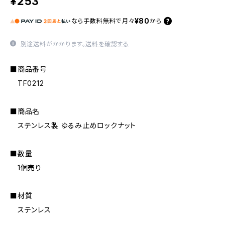
¥253
¥80
なら
手数料無料で
月々
から
別途送料がかかります。
送料を確認する
■商品番号
TF0212
■商品名
ステンレス製 ゆるみ止めロックナット
■数量
1個売り
■材質
ステンレス