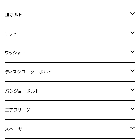
スーパーカブ C125
ER-6N
ZRX1100/ZRX1100Ⅱ
RZ250RR
ハンターカブ125
GS400
ダックス125
M8
Ninja H2
M5
M6
シグナスX SR
M5
M5
KATANA
M3
M4
チタン
ステンレス
皿ボルト
ダックス125
ESTRELLA
ZRX1200R/ZRX1200S
RZ350
クロスカブ110
GSR400
モンキー125
M10
Ninja 250
M6
M8
マジェスティS
M6
M6
M4
M5
M4
M5
チタン
ステンレス
ナット
ハンターカブ CT125
ESTRELLA RS
ZRX1200DAEG
RZ350R
スーパーカブ110
GSR600
CB400 SUPER FOUR
Ninja 400
M7
M10
BW’S125
M8
M8
M5
M5
M6
M5
M4
チタン
ステンレス
ワッシャー
モンキー125
GPZ900R
Ninja250
RZ350RR
PCX
GSX-R125
CB400 SUPER BOLDOR
Ninja 400R
M8
MT-03
M10
M10
M6
M8
M6
M5
M3
M4
チタン
ステンレス
ディスクローターボルト
ADV150
GPZ1100
Ninja250R
SEROW250
PCX150
GSX-S125
CB1300 SUPER FOUR
Ninja 1000
M10
MT-25
M8
M10
M4
M5
M4
M6
チタン
ステンレス
バンジョーボルト
Ape50
KLX125
Ninja400
SR400
GROM/MSX125
GSX250R
CB1300 SUPER BOLDOR
Ninja 1000SX
MT-125
M10
M5
M6
M5
M7
M4
ホンダ
チタン
ステンレス
エアブリーダー
Ape100
KLX250
Ninja400R
SR500
ハンターカブ
GSX250E KATANA
CBR250R
Ninja ZX-25R
NMAX
M6
M8
M6
M8
M5
ヤマハ
カワサキ
M10 P1.0
チタン
ステンレス
スペーサー
CB223S
KLX250ES
Ninja650
TW200
GSX400E KATANA
CBR250RR
Z900RS
NMAX155