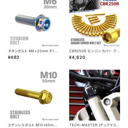
PCX150
ZEPYER 750 RS
PCX160
ZEPHYER 1100
Rebel250
ZEPHYER 1100 RS
チタンボルト M6×20mm P1.0
CBR250R エンジンカバー クラ
Rebel500
ZRX400
六角ボルト キャップボルト フラ
ンクケース ボルト 29本セット
¥682
¥4,620
ンジ付 焼きチタンカラー ライト
ステンレス製 ホンダ車用 ゴール
カラー 1個 JA782
ドカラー TB6439
SUPER HAWK
ZRX-Ⅱ
SUPER HAWKⅢ
ZRX1100
VTR250
ZRX1100-Ⅱ
XL230
ZRX1200DAEG
ステンレスボルト M10×55mm
TECH-MASTER (テックマスタ