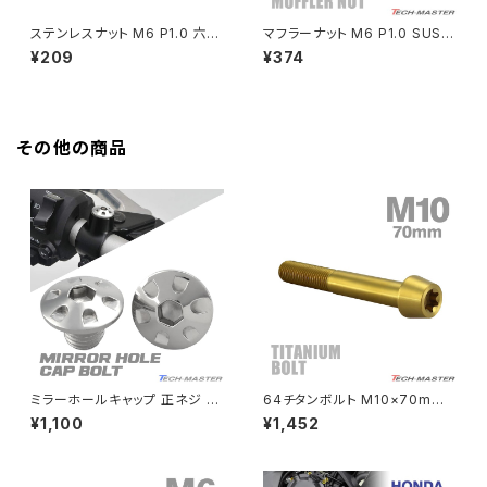
HAWKⅡ CB400T
Z900
ステンレスナット M6 P1.0 六角
マフラーナット M6 P1.0 SUS3
ナット デザインナット セレート付
04 ステンレス エキゾーストナッ
¥209
¥374
HAWKⅡ CB400N
き 焼きチタンカラー TF0194
ト ドーム型 ゴールドカラー 1個
Z900RS
TF0104
HORNET250
Z900RS CAFE
その他の商品
JADE250
Z1000
MSX125
Z H2
NSR50
ZEPHYR 400
NSR80
ZEPHYR χ
ミラーホールキャップ 正ネジ M
64チタンボルト M10×70mm
10×10mm P1.25 2個セット ホ
P1.25 テーパーヘッド トルクス
¥1,100
¥1,452
ンダ車用 デザインヘッド シルバ
穴付き キャップボルト ゴールド
PCX
ZEPHYR 750
ー TH0124
カラー 1個 JA413