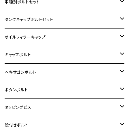
ホンダ【ステンレス】
車種別ボルトセット
400X
カワサキ【ステンレス】
KAWASAKI
タンクキャップボルトセット
6V モンキー
BALIUS
Z900RS/Z900RS CAFE
ヤマハ【ステンレス】
HONDA
カワサキ
オイルフィラーキャップ
12V モンキー
BALIUS-Ⅱ
Z900RS SE
MT-03
CB1300SF/CB1300SB
スズキ【ステンレス】
SUZUKI
ホンダ
M20 P1.5
キャップボルト
12V Fi モンキー
D-TRACER125
ゼファー400/ゼファーχ
MT-25
CB400SF/CB400SB
ジクサー150
ホンダ【チタン】
YAMAHA
ヤマハ
M20 P2.5
ステンレス
ヘキサゴンボルト
クロスカブ50
D-TRACKER
ゼファー750/ゼファー750RS
MT-125
ダックス125
ジクサー250
ジェイド
M4
カワサキ【チタン】
スズキ
M30 P1.5
チタン
ステンレス
ボタンボルト
クロスカブ110
D-TRACKER X
ゼファー1100/ゼファー1100RS
RZ250
モンキー125
ジクサーSF250
スーパーカブ C125
M5
250TR
M3
M4
ヤマハ【チタン】
チタン
ステンレス
タッピングビス
ジェイド
ER-6F
ZRX400/ZRXⅡ
RZ250R
レブル250
BANDIT250
ハンターカブ CT125
M6
GPZ900R
M4
M5
シグナスX
M4
M4
スズキ【チタン】
チタン
ステンレス
段付きボルト