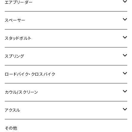
M4
ホンダ
チタン
ステンレス
エアブリーダー
Ape100
KLX250
Ninja400R
SR500
ハンターカブ
GSX250E KATANA
CBR250R
Ninja ZX-25R
NMAX
M6
M8
M6
M8
M5
ヤマハ
カワサキ
M10 P1.0
チタン
ステンレス
スペーサー
CB223S
KLX250ES
Ninja650
TW200
GSX400E KATANA
CBR250RR
Z900RS
NMAX155
M8
M10
M8
M10
M6
ホンダ
M10 P1.25
M10 P1.0
M7 P1.0
CB400 FOUR
チタン
ステンレス
スタッドボルト
KLX250SR
Ninja650R
TW225
GSX400 IMPULSE
CBR400F
Z900RS CAFE
SR400
M10
M12
M10
M12
M8
ヤマハ
M10 P1.25
M8 P1.0
CB400 SUPER FOUR
M7 P1.0
KSR110
Ninja1000
チタン
M8
スプリング
XJ400
GSX-S750
CBX400F
Z1000
SR500
M14
M12
M14
M10
スズキ
M8 P1.25
CB400 SUPER BOLDOR
M8 P1.25
Ninja 250R
Ninja1000SX
XJ400D
アルミ
M10
ステンレス
ロードバイク・クロスバイク
GSX-R1000
CRF250L / M / CRF250RALLY
ZEPHYER 400
XSR125
M16
M14
M12
CB400SS
M10 P1.0
Ninja 250
Ninja ZX-6R
XJ550
GSX-R1000R
チタン
ステムボルト
カウル/スクリーン
FT223 / CB223S
ZEPHYER χ
YZF-R3
M24
M16
CB750F
M10 P1.25
Ninja 400R
Ninja ZX-10R
XS650SP
GSX1100S KATANA
GB250 CLUBMAN
ステムナット
スクリーンボルト
アクスル
ZEPHYER 750
YZF-R25
M18
CB900F
Ninja 400
Ninja ZX-25R
XSR125
GSX1300R HAYABUSA
GB350
ZEPHYER 750RS
ステアリングポスト
アクスルナット
その他
YZF-R125