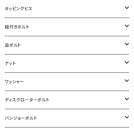
クロスカブ110
D-TRACKER X
ゼファー1100/ゼファー1100RS
RZ250
モンキー125
ジクサーSF250
スーパーカブ C125
M5
250TR
M3
M4
ヤマハ【チタン】
チタン
ステンレス
タッピングビス
ジェイド
ER-6F
ZRX400/ZRXⅡ
RZ250R
レブル250
BANDIT250
ハンターカブ CT125
M6
GPZ900R
M4
M5
シグナスX
M4
M4
スズキ【チタン】
チタン
ステンレス
段付きボルト
スーパーカブ C125
ER-6N
ZRX1100/ZRX1100Ⅱ
RZ250RR
ハンターカブ125
GS400
ダックス125
M8
Ninja H2
M5
M6
シグナスX SR
M5
M5
KATANA
M3
M4
チタン
ステンレス
皿ボルト
ダックス125
ESTRELLA
ZRX1200R/ZRX1200S
RZ350
クロスカブ110
GSR400
モンキー125
M10
Ninja 250
M6
M8
マジェスティS
M6
M6
M4
M5
M4
M5
チタン
ステンレス
ナット
ハンターカブ CT125
ESTRELLA RS
ZRX1200DAEG
RZ350R
スーパーカブ110
GSR600
CB400 SUPER FOUR
Ninja 400
M7
M10
BW’S125
M8
M8
M5
M5
M6
M5
M4
チタン
ステンレス
ワッシャー
モンキー125
GPZ900R
Ninja250
RZ350RR
PCX
GSX-R125
CB400 SUPER BOLDOR
Ninja 400R
M8
MT-03
M10
M10
M6
M8
M6
M5
M3
M4
チタン
ステンレス
ディスクローターボルト
ADV150
GPZ1100
Ninja250R
SEROW250
PCX150
GSX-S125
CB1300 SUPER FOUR
Ninja 1000
M10
MT-25
M8
M10
M4
M5
M4
M6
チタン
ステンレス
バンジョーボルト
Ape50
KLX125
Ninja400
SR400
GROM/MSX125
GSX250R
CB1300 SUPER BOLDOR
Ninja 1000SX
MT-125
M10
M5
M6
M5
M7