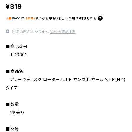
¥319
¥100
なら
手数料無料で
月々
から
別途送料がかかります。
送料を確認する
■商品番号
TD0301
■商品名
ブレーキディスク ローターボルト ホンダ用 ホールヘッド(H-1)
タイプ
■数量
1個売り
■材質