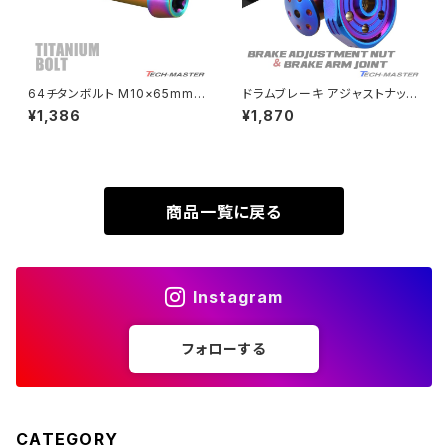
VTR250
ZRX1100-Ⅱ
XL230
ZRX1200DAEG
64チタンボルト M10×65mm
ドラムブレーキ アジャストナット
P1.25 テーパーヘッド トルクス
＆アームジョイント グルーヴヘッ
¥1,386
¥1,870
XR230
穴付き キャップボルト 焼きチタ
ド M6 P=1.00 SUSステンレス
ZRX1200R
ンカラー 虹色 1個 JA409
焼きチタンカラー TH0363
XR230 MOTARD
ZRX1200S
商品一覧に戻る
ZOMMER X
ZZR1100
Instagram
ZZR1400
フォローする
250TR
CATEGORY