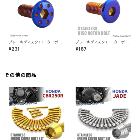
HAWK CB250N
Z650RS
HAWKⅡ CB400T
Z900
ブレーキディスク ローターボル
ブレーキディスク ローターボル
ト M8×20mm P1.25 ホンダ用
ト M8×20mm P1.25 ホンダ用
¥231
¥187
HAWKⅡ CB400N
シンホールヘッド 焼きチタンカ
フラットヘッド 焼きチタンカラー
Z900RS
ラー TD0272
TD0030
HORNET250
Z900RS CAFE
その他の商品
JADE250
Z1000
MSX125
Z H2
NSR50
ZEPHYR 400
NSR80