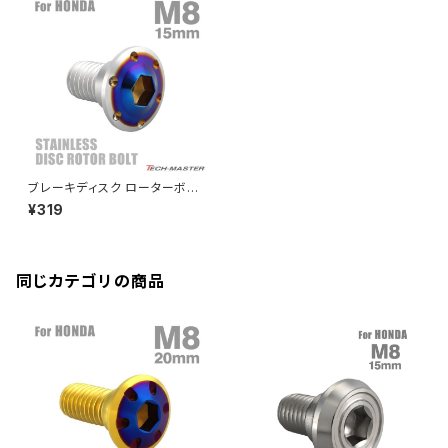
クランクケースカバー
CBR250R
Ninja ZX-6R
GPZ900R
YZF-R15
V-Storom250
PCX160
ZRX-Ⅱ
ディレイラーボルト
CBR250RR
Ninja ZX-10R
KSR110
YZF-R25
Rebel250
ZRX1100
Vブレーキ台座ボルト
CBR400F
Ninja ZX-14R
エリミネーター/SE
YZF-R125
Rebel500
ZRX1100-Ⅱ
ブレーキディスク ローターボル
バーエンド
CBR400R
ト M8×15mm P1.25 ホンダ用
Ninja H2
¥319
ホールヘッドH-1 シルバーカラ
VTR250
ZRX1200DAEG
ー＆ブルー TD0301
エアバルブキャップ
CBX400F
VERSYS 650
XR230 モタード / SL230
同じカテゴリの商品
ZRX1200R
CBX550F
ミラーホールキャップ
VULCAN S
ZRX1200S
CL400
W400
ミラーアームスリーブ
エストレヤ
CRF250 RALLY
W650
キックペダルカバー