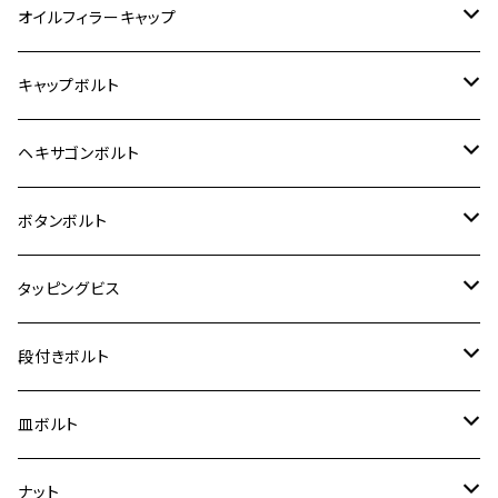
6V モンキー
BALIUS
Z900RS/Z900RS CAFE
ヤマハ【ステンレス】
HONDA
カワサキ
オイルフィラーキャップ
12V モンキー
BALIUS-Ⅱ
Z900RS SE
MT-03
CB1300SF/CB1300SB
スズキ【ステンレス】
SUZUKI
ホンダ
M20 P1.5
キャップボルト
12V Fi モンキー
D-TRACER125
ゼファー400/ゼファーχ
MT-25
CB400SF/CB400SB
ジクサー150
ホンダ【チタン】
YAMAHA
ヤマハ
M20 P2.5
ステンレス
ヘキサゴンボルト
クロスカブ50
D-TRACKER
ゼファー750/ゼファー750RS
MT-125
ダックス125
ジクサー250
ジェイド
M4
カワサキ【チタン】
スズキ
M30 P1.5
チタン
ステンレス
ボタンボルト
クロスカブ110
D-TRACKER X
ゼファー1100/ゼファー1100RS
RZ250
モンキー125
ジクサーSF250
スーパーカブ C125
M5
250TR
M3
M4
ヤマハ【チタン】
チタン
ステンレス
タッピングビス
ジェイド
ER-6F
ZRX400/ZRXⅡ
RZ250R
レブル250
BANDIT250
ハンターカブ CT125
M6
GPZ900R
M4
M5
シグナスX
M4
M4
スズキ【チタン】
チタン
ステンレス
段付きボルト
スーパーカブ C125
ER-6N
ZRX1100/ZRX1100Ⅱ
RZ250RR
ハンターカブ125
GS400
ダックス125
M8
Ninja H2
M5
M6
シグナスX SR
M5
M5
KATANA
M3
M4
チタン
ステンレス
皿ボルト
ダックス125
ESTRELLA
ZRX1200R/ZRX1200S
RZ350
クロスカブ110
GSR400
モンキー125
M10
Ninja 250
M6
M8
マジェスティS
M6
M6
M4
M5
M4
M5
チタン
ステンレス
ナット