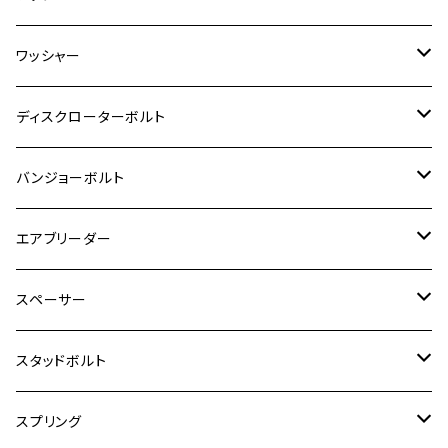
ハンターカブ CT125
ESTRELLA RS
ZRX1200DAEG
RZ350R
スーパーカブ110
GSR600
CB400 SUPER FOUR
Ninja 400
M7
M10
BW’S125
M8
M8
M5
M5
M6
M5
M4
チタン
ステンレス
ワッシャー
モンキー125
GPZ900R
Ninja250
RZ350RR
PCX
GSX-R125
CB400 SUPER BOLDOR
Ninja 400R
M8
MT-03
M10
M10
M6
M8
M6
M5
M3
M4
チタン
ステンレス
ディスクローターボルト
ADV150
GPZ1100
Ninja250R
SEROW250
PCX150
GSX-S125
CB1300 SUPER FOUR
Ninja 1000
M10
MT-25
M8
M10
M4
M5
M4
M6
チタン
ステンレス
バンジョーボルト
Ape50
KLX125
Ninja400
SR400
GROM/MSX125
GSX250R
CB1300 SUPER BOLDOR
Ninja 1000SX
MT-125
M10
M5
M6
M5
M7
M4
ホンダ
チタン
ステンレス
エアブリーダー
Ape100
KLX250
Ninja400R
SR500
ハンターカブ
GSX250E KATANA
CBR250R
Ninja ZX-25R
NMAX
M6
M8
M6
M8
M5
ヤマハ
カワサキ
M10 P1.0
チタン
ステンレス
スペーサー
CB223S
KLX250ES
Ninja650
TW200
GSX400E KATANA
CBR250RR
Z900RS
NMAX155
M8
M10
M8
M10
M6
ホンダ
M10 P1.25
M10 P1.0
M7 P1.0
CB400 FOUR
チタン
ステンレス
スタッドボルト
KLX250SR
Ninja650R
TW225
GSX400 IMPULSE
CBR400F
Z900RS CAFE
SR400
M10
M12
M10
M12
M8
ヤマハ
M10 P1.25
M8 P1.0
CB400 SUPER FOUR
M7 P1.0
KSR110
Ninja1000
チタン
M8
スプリング
XJ400
GSX-S750
CBX400F
Z1000
SR500