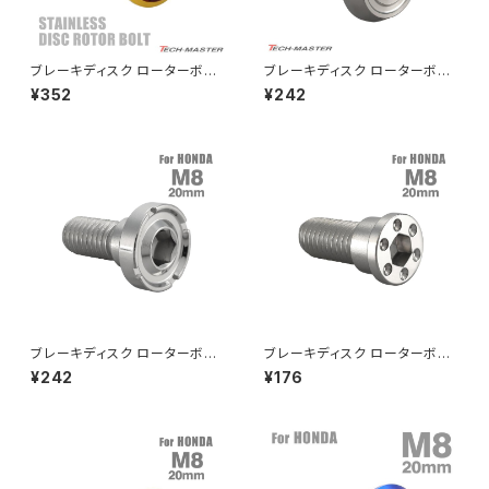
CRF250L
W800
ドライブチェーンアジャスターボルトカバー
ブレーキディスク ローターボル
ブレーキディスク ローターボル
ト M8×20mm P1.25 ホンダ用
ト M8×15mm P1.25 ホンダ用
¥352
¥242
デザインヘッド ゴールドカラー&
フラットヘッド マットタイプ シル
CRF250M
Z125 PRO
ブルー TD0372
バーカラー TD0199
クラッチケーブル アジャスター
FTR223
Z250
チェーンアジャスター
GB250 CLUBMAN
Z400
マシニングネットアンカー
GB350
Z400J
ブレーキディスク ローターボル
ブレーキディスク ローターボル
GB350S
Z400FX
ト M8×20mm P1.25 ホンダ用
ト M8×20mm P1.25 ホンダ用
¥242
¥176
デザインヘッド シルバーカラー
ミニフラット ホールヘッド ステン
TD0164
レス シルバーカラー TD0275
GROM
Z550FX
HAWK CB250T
Z650