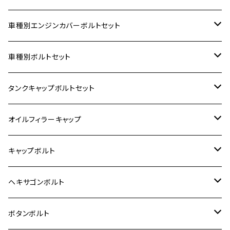
車種別エンジンカバーボルトセット
ホンダ【ステンレス】
車種別ボルトセット
400X
カワサキ【ステンレス】
KAWASAKI
タンクキャップボルトセット
6V モンキー
BALIUS
Z900RS/Z900RS CAFE
ヤマハ【ステンレス】
HONDA
カワサキ
オイルフィラーキャップ
12V モンキー
BALIUS-Ⅱ
Z900RS SE
MT-03
CB1300SF/CB1300SB
スズキ【ステンレス】
SUZUKI
ホンダ
M20 P1.5
キャップボルト
12V Fi モンキー
D-TRACER125
ゼファー400/ゼファーχ
MT-25
CB400SF/CB400SB
ジクサー150
ホンダ【チタン】
YAMAHA
ヤマハ
M20 P2.5
ステンレス
ヘキサゴンボルト
クロスカブ50
D-TRACKER
ゼファー750/ゼファー750RS
MT-125
ダックス125
ジクサー250
ジェイド
M4
カワサキ【チタン】
スズキ
M30 P1.5
チタン
ステンレス
ボタンボルト