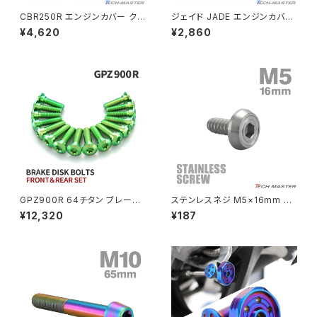
ZEPHYR χ
CBR250R エンジンカバー クラ
ジェイド JADE エンジンカバー
ンクケース ボルト 29本セット
クランクケース ボルト 22本セッ
¥4,620
¥2,860
ステンレス製 ホンダ車用 ゴール
ト ステンレス製 ホンダ車用 シ
PCX
ZEPHYR 750
ドカラー TB6439
ルバーカラー TB6876
PCX150
ZEPYER 750 RS
PCX160
ZEPHYER 1100
Rebel250
ZEPHYER 1100 RS
GPZ900R 64チタン ブレーキ
ステンレスネジ M5×16mm タ
Rebel500
ZRX400
ディスクローターボルト フロント
ッピングビス 六角穴 フラットヘ
¥12,320
¥187
リア 16本セット カワサキ車用 グ
ッド シルバーカラー 1個 TC016
リーン JA22114
8
SUPER HAWK
ZRX-Ⅱ
SUPER HAWKⅢ
ZRX1100