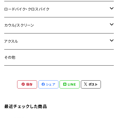
M14
M12
M14
M10
スズキ
M8 P1.25
CB400 SUPER BOLDOR
M8 P1.25
Ninja 250R
Ninja1000SX
XJ400D
アルミ
M10
ステンレス
ロードバイク・クロスバイク
GSX-R1000
CRF250L / M / CRF250RALLY
ZEPHYER 400
XSR125
M16
M14
M12
CB400SS
M10 P1.0
Ninja 250
Ninja ZX-6R
XJ550
GSX-R1000R
チタン
ステムボルト
カウル/スクリーン
FT223 / CB223S
ZEPHYER χ
YZF-R3
M24
M16
CB750F
M10 P1.25
Ninja 400R
Ninja ZX-10R
XS650SP
GSX1100S KATANA
GB250 CLUBMAN
ステムナット
スクリーンボルト
アクスル
ZEPHYER 750
YZF-R25
M18
CB900F
Ninja 400
Ninja ZX-25R
XSR125
GSX1300R HAYABUSA
GB350
ZEPHYER 750RS
ステアリングポスト
アクスルナット
その他
YZF-R125
M20
CB1300 SUPER FOUR
Ninja 650
Z1000
XJR400
INAZUMA400
GB350S
ZEPHYER 1100
XJR400
シートクランプ
アクスルスライダー
M22
CB1300 SUPER BOLDOR
Ninja 1000
Z250
XJR400R
KATANA
保存
シェア
LINE
ポスト
GROM
ZEPHYER 1100RS
XJR400R
シートポストボルト
アクスルカラー
CB125R
Ninja 1000SX
Z125 PRO
YZF-R1
SV650
MSX125
Z H2
XMAX
クランクアームボルト
最近チェックした商品
CB250R
Ninja ZX-25R
BALIUS/BALIUS-II
YZF-R3
SV650X
PCX
ZRX400