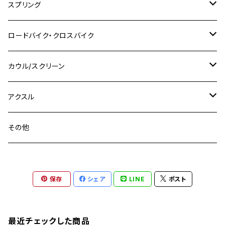
M10 P1.25
M8 P1.0
CB400 SUPER FOUR
M7 P1.0
KSR110
Ninja1000
チタン
M8
スプリング
XJ400
GSX-S750
CBX400F
Z1000
SR500
M14
M12
M14
M10
スズキ
M8 P1.25
CB400 SUPER BOLDOR
M8 P1.25
Ninja 250R
Ninja1000SX
XJ400D
アルミ
M10
ステンレス
ロードバイク・クロスバイク
GSX-R1000
CRF250L / M / CRF250RALLY
ZEPHYER 400
XSR125
M16
M14
M12
CB400SS
M10 P1.0
Ninja 250
Ninja ZX-6R
XJ550
GSX-R1000R
チタン
ステムボルト
カウル/スクリーン
FT223 / CB223S
ZEPHYER χ
YZF-R3
M24
M16
CB750F
M10 P1.25
Ninja 400R
Ninja ZX-10R
XS650SP
GSX1100S KATANA
GB250 CLUBMAN
ステムナット
スクリーンボルト
アクスル
ZEPHYER 750
YZF-R25
M18
CB900F
Ninja 400
Ninja ZX-25R
XSR125
GSX1300R HAYABUSA
GB350
ZEPHYER 750RS
ステアリングポスト
アクスルナット
その他
YZF-R125
M20
CB1300 SUPER FOUR
Ninja 650
Z1000
XJR400
INAZUMA400
GB350S
ZEPHYER 1100
XJR400
シートクランプ
アクスルスライダー
M22
CB1300 SUPER BOLDOR
Ninja 1000
Z250
XJR400R
KATANA
保存
シェア
LINE
ポスト
GROM
ZEPHYER 1100RS
XJR400R
シートポストボルト
アクスルカラー
CB125R
Ninja 1000SX
Z125 PRO
YZF-R1
SV650
MSX125
Z H2
XMAX
クランクアームボルト
最近チェックした商品