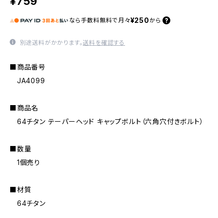
¥759
¥250
なら
手数料無料で
月々
から
別途送料がかかります。
送料を確認する
■商品番号
JA4099
■商品名
64チタン テーパーヘッド キャップボルト（六角穴付きボルト）
■数量
1個売り
■材質
64チタン