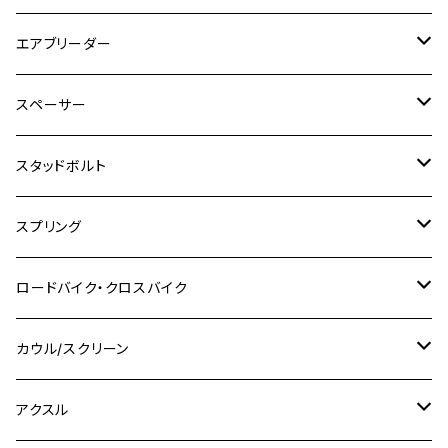
GSX250R
CB1300 SUPER BOLDOR
Ninja 1000SX
MT-125
M10
M5
M6
M5
M7
M4
ホンダ
チタン
ステンレス
エアブリーダー
Ape100
KLX250
Ninja400R
SR500
ハンターカブ
GSX250E KATANA
CBR250R
Ninja ZX-25R
NMAX
M6
M8
M6
M8
M5
ヤマハ
カワサキ
M10 P1.0
チタン
ステンレス
スペーサー
CB223S
KLX250ES
Ninja650
TW200
GSX400E KATANA
CBR250RR
Z900RS
NMAX155
M8
M10
M8
M10
M6
ホンダ
M10 P1.25
M10 P1.0
M7 P1.0
CB400 FOUR
チタン
ステンレス
スタッドボルト
KLX250SR
Ninja650R
TW225
GSX400 IMPULSE
CBR400F
Z900RS CAFE
SR400
M10
M12
M10
M12
M8
ヤマハ
M10 P1.25
M8 P1.0
CB400 SUPER FOUR
M7 P1.0
KSR110
Ninja1000
チタン
M8
スプリング
XJ400
GSX-S750
CBX400F
Z1000
SR500
M14
M12
M14
M10
スズキ
M8 P1.25
CB400 SUPER BOLDOR
M8 P1.25
Ninja 250R
Ninja1000SX
XJ400D
アルミ
M10
ステンレス
ロードバイク・クロスバイク
GSX-R1000
CRF250L / M / CRF250RALLY
ZEPHYER 400
XSR125
M16
M14
M12
CB400SS
M10 P1.0
Ninja 250
Ninja ZX-6R
XJ550
GSX-R1000R
チタン
ステムボルト
カウル/スクリーン
FT223 / CB223S
ZEPHYER χ
YZF-R3
M24
M16
CB750F
M10 P1.25
Ninja 400R
Ninja ZX-10R
XS650SP
GSX1100S KATANA
GB250 CLUBMAN
ステムナット
スクリーンボルト
アクスル
ZEPHYER 750
YZF-R25
M18
CB900F