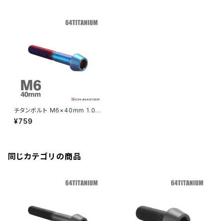
CB250R
Ninja ZX-25R
BALIUS/BALIUS-II
YZF-R3
SV650X
PCX
ZRX400
クランクケースカバー
CBR250R
Ninja ZX-6R
GPZ900R
YZF-R15
V-Storom250
PCX160
ZRX-Ⅱ
ディレイラーボルト
CBR250RR
Ninja ZX-10R
KSR110
YZF-R25
Rebel250
ZRX1100
Vブレーキ台座ボルト
CBR400F
Ninja ZX-14R
エリミネーター/SE
YZF-R125
Rebel500
ZRX1100-Ⅱ
チタンボルト M6×40mm 1.0
バーエンド
CBR400R
テーパーヘッド 六角穴付き キャ
Ninja H2
¥759
ップボルト 焼きチタンカラー 1個
VTR250
ZRX1200DAEG
JA4099
エアバルブキャップ
CBX400F
VERSYS 650
XR230 モタード / SL230
同じカテゴリの商品
ZRX1200R
CBX550F
ミラーホールキャップ
VULCAN S
ZRX1200S
CL400
W400
ミラーアームスリーブ
エストレヤ