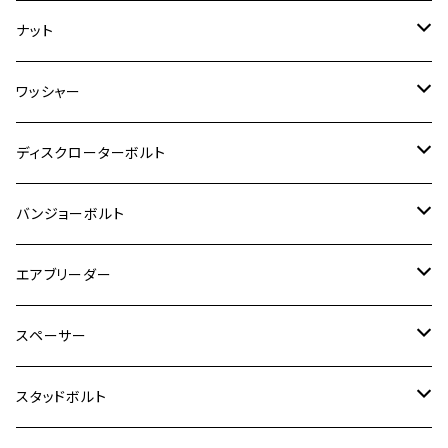
RZ350
クロスカブ110
GSR400
モンキー125
M10
Ninja 250
M6
M8
マジェスティS
M6
M6
M4
M5
M4
M5
チタン
ステンレス
ナット
ハンターカブ CT125
ESTRELLA RS
ZRX1200DAEG
RZ350R
スーパーカブ110
GSR600
CB400 SUPER FOUR
Ninja 400
M7
M10
BW’S125
M8
M8
M5
M5
M6
M5
M4
チタン
ステンレス
ワッシャー
モンキー125
GPZ900R
Ninja250
RZ350RR
PCX
GSX-R125
CB400 SUPER BOLDOR
Ninja 400R
M8
MT-03
M10
M10
M6
M8
M6
M5
M3
M4
チタン
ステンレス
ディスクローターボルト
ADV150
GPZ1100
Ninja250R
SEROW250
PCX150
GSX-S125
CB1300 SUPER FOUR
Ninja 1000
M10
MT-25
M8
M10
M4
M5
M4
M6
チタン
ステンレス
バンジョーボルト
Ape50
KLX125
Ninja400
SR400
GROM/MSX125
GSX250R
CB1300 SUPER BOLDOR
Ninja 1000SX
MT-125
M10
M5
M6
M5
M7
M4
ホンダ
チタン
ステンレス
エアブリーダー
Ape100
KLX250
Ninja400R
SR500
ハンターカブ
GSX250E KATANA
CBR250R
Ninja ZX-25R
NMAX
M6
M8
M6
M8
M5
ヤマハ
カワサキ
M10 P1.0
チタン
ステンレス
スペーサー
CB223S
KLX250ES
Ninja650
TW200
GSX400E KATANA
CBR250RR
Z900RS
NMAX155
M8
M10
M8
M10
M6
ホンダ
M10 P1.25
M10 P1.0
M7 P1.0
CB400 FOUR
チタン
ステンレス
スタッドボルト
KLX250SR
Ninja650R
TW225
GSX400 IMPULSE
CBR400F
Z900RS CAFE
SR400
M10
M12
M10
M12
M8
ヤマハ