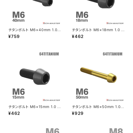
CRF250 RALLY
W650
キックペダルカバー
CRF250L
W800
ドライブチェーンアジャスターボルトカバー
チタンボルト M6×40mm 1.0
チタンボルト M6×18mm 1.0 テ
テーパーヘッド 六角穴付き キャ
ーパーヘッド 六角穴付き キャッ
¥759
¥462
ップボルト ブラック 1個 JA4128
プボルト ブラック 1個 JA4120
CRF250M
Z125 PRO
クラッチケーブル アジャスター
FTR223
Z250
チェーンアジャスター
GB250 CLUBMAN
Z400
マシニングネットアンカー
GB350
Z400J
チタンボルト M6×15mm 1.0 テ
チタンボルト M6×50mm 1.0
GB350S
Z400FX
ーパーヘッド 六角穴付き キャッ
テーパーヘッド 六角穴付き キャ
¥462
¥929
プボルト ブラック 1個 JA4119
ップボルト ゴールドカラー 1個 J
A4072
GROM
Z550FX