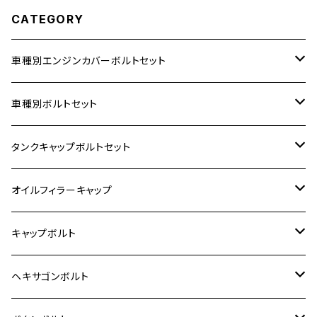
CATEGORY
車種別エンジンカバーボルトセット
ホンダ【ステンレス】
車種別ボルトセット
400X
カワサキ【ステンレス】
KAWASAKI
タンクキャップボルトセット
6V モンキー
BALIUS
Z900RS/Z900RS CAFE
ヤマハ【ステンレス】
HONDA
カワサキ
オイルフィラーキャップ
12V モンキー
BALIUS-Ⅱ
Z900RS SE
MT-03
CB1300SF/CB1300SB
スズキ【ステンレス】
SUZUKI
ホンダ
M20 P1.5
キャップボルト
12V Fi モンキー
D-TRACER125
ゼファー400/ゼファーχ
MT-25
CB400SF/CB400SB
ジクサー150
ホンダ【チタン】
YAMAHA
ヤマハ
M20 P2.5
ステンレス
ヘキサゴンボルト
クロスカブ50
D-TRACKER
ゼファー750/ゼファー750RS
MT-125
ダックス125
ジクサー250
ジェイド
M4