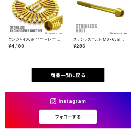
VTR250
ZRX1100-Ⅱ
XL230
ZRX1200DAEG
ニンジャ400/R 11年〜17年 Ni
ステンレスボルト M6×65mm
nja エンジンカバー クランクケ
P1.0 テーパーヘッド キャップボ
¥4,180
¥286
XR230
ース ボルト 26本セット ステン
ルト ゴールドカラー TB0082
ZRX1200R
レス製 カワサキ車用 ゴールドカ
ラー TB8402
XR230 MOTARD
ZRX1200S
商品一覧に戻る
ZOMMER X
ZZR1100
Instagram
ZZR1400
フォローする
250TR