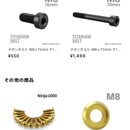
HAWK CB250T
Z650
HAWK CB250N
Z650RS
HAWKⅡ CB400T
Z900
チタンボルト M6×15mm P1.0
チタンボルト M8×70mm P1.2
ストレートキャップボルト 低頭
5 ストレートキャップボルト スリ
¥550
¥1,496
HAWKⅡ CB400N
スリムヘッド 六角穴付き ブラッ
ムヘッド 六角穴付き ブラック 1
Z900RS
ク 1個 JA2406
個 JA2481
HORNET250
Z900RS CAFE
その他の商品
JADE250
Z1000
MSX125
Z H2
NSR50
ZEPHYR 400