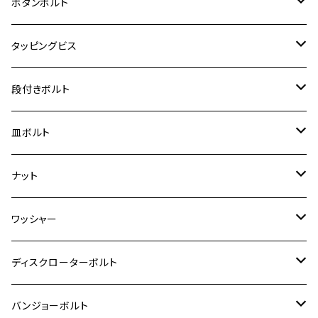
カワサキ【チタン】
スズキ
M30 P1.5
チタン
ステンレス
ボタンボルト
クロスカブ110
D-TRACKER X
ゼファー1100/ゼファー1100RS
RZ250
モンキー125
ジクサーSF250
スーパーカブ C125
M5
250TR
M3
M4
ヤマハ【チタン】
チタン
ステンレス
タッピングビス
ジェイド
ER-6F
ZRX400/ZRXⅡ
RZ250R
レブル250
BANDIT250
ハンターカブ CT125
M6
GPZ900R
M4
M5
シグナスX
M4
M4
スズキ【チタン】
チタン
ステンレス
段付きボルト
スーパーカブ C125
ER-6N
ZRX1100/ZRX1100Ⅱ
RZ250RR
ハンターカブ125
GS400
ダックス125
M8
Ninja H2
M5
M6
シグナスX SR
M5
M5
KATANA
M3
M4
チタン
ステンレス
皿ボルト
ダックス125
ESTRELLA
ZRX1200R/ZRX1200S
RZ350
クロスカブ110
GSR400
モンキー125
M10
Ninja 250
M6
M8
マジェスティS
M6
M6
M4
M5
M4
M5
チタン
ステンレス
ナット
ハンターカブ CT125
ESTRELLA RS
ZRX1200DAEG
RZ350R
スーパーカブ110
GSR600
CB400 SUPER FOUR
Ninja 400
M7
M10
BW’S125
M8
M8
M5
M5
M6
M5
M4
チタン
ステンレス
ワッシャー
モンキー125
GPZ900R
Ninja250
RZ350RR
PCX
GSX-R125
CB400 SUPER BOLDOR
Ninja 400R
M8
MT-03
M10
M10
M6
M8
M6
M5
M3
M4
チタン
ステンレス
ディスクローターボルト
ADV150
GPZ1100
Ninja250R
SEROW250
PCX150
GSX-S125
CB1300 SUPER FOUR
Ninja 1000
M10
MT-25
M8
M10
M4
M5
M4
M6
チタン
ステンレス
バンジョーボルト
Ape50
KLX125
Ninja400
SR400
GROM/MSX125