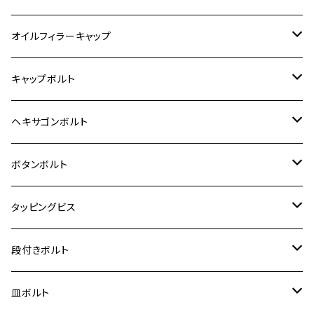
6V モンキー
BALIUS
Z900RS/Z900RS CAFE
ヤマハ【ステンレス】
HONDA
カワサキ
オイルフィラーキャップ
12V モンキー
BALIUS-Ⅱ
Z900RS SE
MT-03
CB1300SF/CB1300SB
スズキ【ステンレス】
SUZUKI
ホンダ
M20 P1.5
キャップボルト
12V Fi モンキー
D-TRACER125
ゼファー400/ゼファーχ
MT-25
CB400SF/CB400SB
ジクサー150
ホンダ【チタン】
YAMAHA
ヤマハ
M20 P2.5
ステンレス
ヘキサゴンボルト
クロスカブ50
D-TRACKER
ゼファー750/ゼファー750RS
MT-125
ダックス125
ジクサー250
ジェイド
M4
カワサキ【チタン】
スズキ
M30 P1.5
チタン
ステンレス
ボタンボルト
クロスカブ110
D-TRACKER X
ゼファー1100/ゼファー1100RS
RZ250
モンキー125
ジクサーSF250
スーパーカブ C125
M5
250TR
M3
M4
ヤマハ【チタン】
チタン
ステンレス
タッピングビス
ジェイド
ER-6F
ZRX400/ZRXⅡ
RZ250R
レブル250
BANDIT250
ハンターカブ CT125
M6
GPZ900R
M4
M5
シグナスX
M4
M4
スズキ【チタン】
チタン
ステンレス
段付きボルト
スーパーカブ C125
ER-6N
ZRX1100/ZRX1100Ⅱ
RZ250RR
ハンターカブ125
GS400
ダックス125
M8
Ninja H2
M5
M6
シグナスX SR
M5
M5
KATANA
M3
M4
チタン
ステンレス
皿ボルト
ダックス125
ESTRELLA
ZRX1200R/ZRX1200S