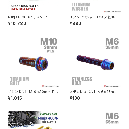
NSR80
ZEPHYR χ
Ninja1000 64チタン ブレーキ
チタンワッシャー M8 外径18m
ディスクローターボルト フロント
m 枠径14mm フジツボ型ワッシ
¥10,780
¥880
リア 14本セット カワサキ車用 ゴ
ャー ゴールドカラー 1個 JA117
PCX
ZEPHYR 750
ールド JA22103
4
PCX150
ZEPYER 750 RS
PCX160
ZEPHYER 1100
Rebel250
ZEPHYER 1100 RS
チタンボルト M10×30mm P1.
ステンレスボルト M6×35mm
Rebel500
ZRX400
5 ヘキサゴン トルクスヘッド キ
P1.0 テーパーシェルヘッド キャ
¥1,815
¥198
ャップボルト 焼きチタンカラー
ップボルト 焼きチタンカラー TB
ダークカラー 1個 JA1080
0371
SUPER HAWK
ZRX-Ⅱ
SUPER HAWKⅢ
ZRX1100