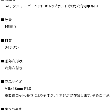
64チタン テーパーヘッド キャップボルト（六角穴付きボルト）
■数量
1個売り
■材質
64チタン
■頭部穴形状
六角穴付き
■商品サイズ
M6×28mm P1.0
※製造ロット、長さにより全ネジ、半ネジが混在致します。予めご了承
■ネジの長さ