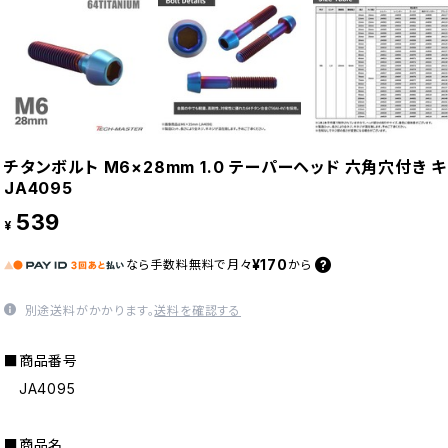
チタンボルト M6×28mm 1.0 テーパーヘッド 六角穴付き 
JA4095
539
¥
¥170
なら
手数料無料で
月々
から
別途送料がかかります。
送料を確認する
■商品番号
JA4095
■商品名