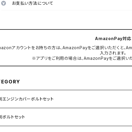
お支払い方法について
AmazonPay対応
mazonアカウントをお持ちの方は、AmazonPayをご選択いただくと
入力されます。
※アプリをご利用の場合は、AmazonPayをご選択い
TEGORY
別エンジンカバーボルトセット
ダ【ステンレス】
別ボルトセット