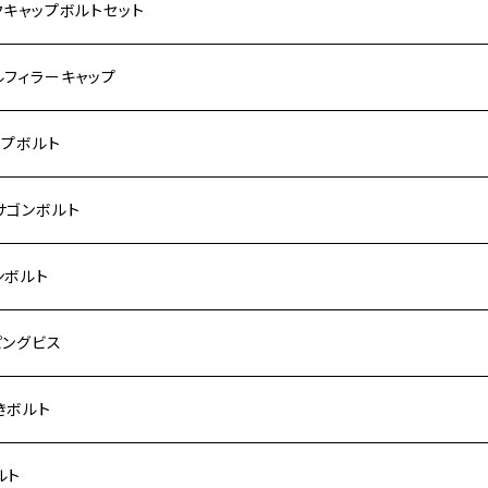
サキ【ステンレス】
ASAKI
クキャップボルトセット
モンキー
US
RS/Z900RS CAFE
ハ【ステンレス】
DA
サキ
ルフィラーキャップ
 モンキー
US-Ⅱ
RS SE
3
00SF/CB1300SB
キ【ステンレス】
UKI
ダ
P1.5
ップボルト
Fi モンキー
ACER125
ー400/ゼファーχ
5
0SF/CB400SB
ー150
ダ【チタン】
AHA
ハ
P2.5
ンレス
サゴンボルト
カブ50
ACKER
ー750/ゼファー750RS
25
ス125
ー250
ド
サキ【チタン】
キ
P1.5
ン
ンレス
ンボルト
カブ110
ACKER X
ー1100/ゼファー1100RS
0
ー125
ーSF250
ーカブ C125
R
ハ【チタン】
ン
ンレス
ピングビス
ド
F
00/ZRXⅡ
0R
250
IT250
ーカブ CT125
00R
スX
キ【チタン】
ン
ンレス
きボルト
ーカブ C125
N
100/ZRX1100Ⅱ
0RR
ーカブ125
0
ス125
 H2
スX SR
NA
ン
ンレス
ルト