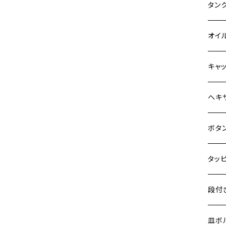
Z900
400X
カワ
KAW
タン
HAWKⅡ CB400N
Z900RS
6V 
BALI
Z900
ヤマ
HON
カワ
オイ
HORNET250
Z900RS CAFE
12V
BALI
Z900
MT-0
CB13
スズ
SUZ
ホン
M20 
キャ
JADE250
Z1000
12V 
D-TR
ゼファ
MT-2
CB40
ジクサ
ホン
YAM
ヤマ
M20 
ステ
ヘキ
MSX125
Z H2
クロス
D-TR
ゼファ
MT-1
ダック
ジクサ
ジェイ
M4
カワ
スズ
M30 
チタ
ステ
ボタ
NSR50
ZEPHYR 400
クロス
D-TR
ゼファ
RZ25
モンキ
ジクサ
スーパ
M5
250T
M3
M4
ヤマ
チタ
ステ
タッ
NSR80
ZEPHYR χ
ジェイ
ER-6
ZRX4
RZ25
レブル
BAND
ハンタ
M6
GPZ9
M4
M5
シグナ
M4
M4
スズ
チタ
ステ
段付
PCX
ZEPHYR 750
スーパ
ER-6
ZRX1
RZ25
ハンタ
GS40
ダック
M8
Ninja
M5
M6
シグナ
M5
M5
KATA
M3
M4
チタ
ステ
皿ボ