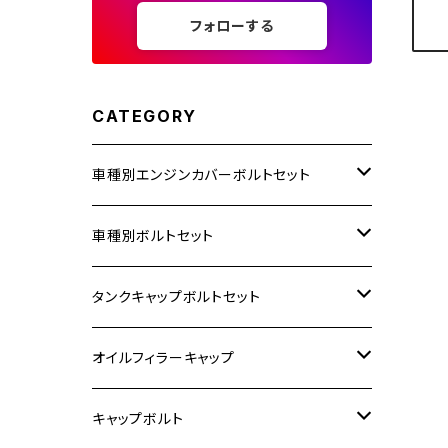
フォローする
CATEGORY
車種別エンジンカバーボルトセット
ホンダ【ステンレス】
車種別ボルトセット
400X
カワサキ【ステンレス】
KAWASAKI
タンクキャップボルトセット
6V モンキー
BALIUS
Z900RS/Z900RS CAFE
ヤマハ【ステンレス】
HONDA
カワサキ
オイルフィラーキャップ
12V モンキー
BALIUS-Ⅱ
Z900RS SE
MT-03
CB1300SF/CB1300SB
スズキ【ステンレス】
SUZUKI
ホンダ
M20 P1.5
キャップボルト