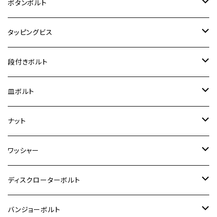
ジェイド
M4
カワサキ【チタン】
スズキ
M30 P1.5
チタン
ステンレス
ボタンボルト
クロスカブ110
D-TRACKER X
ゼファー1100/ゼファー1100RS
RZ250
モンキー125
ジクサーSF250
スーパーカブ C125
M5
250TR
M3
M4
ヤマハ【チタン】
チタン
ステンレス
タッピングビス
ジェイド
ER-6F
ZRX400/ZRXⅡ
RZ250R
レブル250
BANDIT250
ハンターカブ CT125
M6
GPZ900R
M4
M5
シグナスX
M4
M4
スズキ【チタン】
チタン
ステンレス
段付きボルト
スーパーカブ C125
ER-6N
ZRX1100/ZRX1100Ⅱ
RZ250RR
ハンターカブ125
GS400
ダックス125
M8
Ninja H2
M5
M6
シグナスX SR
M5
M5
KATANA
M3
M4
チタン
ステンレス
皿ボルト
ダックス125
ESTRELLA
ZRX1200R/ZRX1200S
RZ350
クロスカブ110
GSR400
モンキー125
M10
Ninja 250
M6
M8
マジェスティS
M6
M6
M4
M5
M4
M5
チタン
ステンレス
ナット
ハンターカブ CT125
ESTRELLA RS
ZRX1200DAEG
RZ350R
スーパーカブ110
GSR600
CB400 SUPER FOUR
Ninja 400
M7
M10
BW’S125
M8
M8
M5
M5
M6
M5
M4
チタン
ステンレス
ワッシャー
モンキー125
GPZ900R
Ninja250
RZ350RR
PCX
GSX-R125
CB400 SUPER BOLDOR
Ninja 400R
M8
MT-03
M10
M10
M6
M8
M6
M5
M3
M4
チタン
ステンレス
ディスクローターボルト
ADV150
GPZ1100
Ninja250R
SEROW250
PCX150
GSX-S125
CB1300 SUPER FOUR
Ninja 1000
M10
MT-25
M8
M10
M4
M5
M4
M6
チタン
ステンレス
バンジョーボルト
Ape50
KLX125
Ninja400