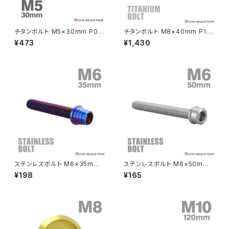
NSR80
ZEPHYR χ
チタンボルト M5×30mm P0.8
チタンボルト M8×40mm P1.2
皿ボルト 六角穴付き キャップボ
5 ヘキサゴン トルクスヘッド キ
¥473
¥1,430
ルト シルバーカラー 1個 JA152
ャップボルト 焼きチタンカラー 1
PCX
ZEPHYR 750
0
個 JA1396
PCX150
ZEPYER 750 RS
PCX160
ZEPHYER 1100
Rebel250
ZEPHYER 1100 RS
ステンレスボルト M6×35mm
ステンレスボルト M6×50mm
Rebel500
ZRX400
P1.0 テーパーシェルヘッド キャ
P1.0 スリムヘッド キャップボル
¥198
¥165
ップボルト 焼きチタンカラー TB
ト シルバーカラー TB0197
0371
SUPER HAWK
ZRX-Ⅱ
SUPER HAWKⅢ
ZRX1100