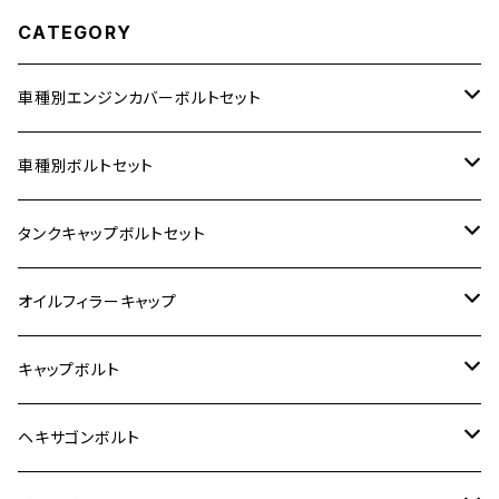
CATEGORY
車種別エンジンカバーボルトセット
ホンダ【ステンレス】
車種別ボルトセット
400X
カワサキ【ステンレス】
KAWASAKI
タンクキャップボルトセット
6V モンキー
BALIUS
Z900RS/Z900RS CAFE
ヤマハ【ステンレス】
HONDA
カワサキ
オイルフィラーキャップ
12V モンキー
BALIUS-Ⅱ
Z900RS SE
MT-03
CB1300SF/CB1300SB
スズキ【ステンレス】
SUZUKI
ホンダ
M20 P1.5
キャップボルト
12V Fi モンキー
D-TRACER125
ゼファー400/ゼファーχ
MT-25
CB400SF/CB400SB
ジクサー150
ホンダ【チタン】
YAMAHA
ヤマハ
M20 P2.5
ステンレス
ヘキサゴンボルト
クロスカブ50
D-TRACKER
ゼファー750/ゼファー750RS
MT-125
ダックス125
ジクサー250