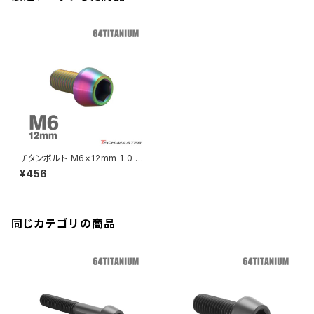
CB250R
Ninja ZX-25R
BALIUS/BALIUS-II
YZF-R3
SV650X
PCX
ZRX400
クランクケースカバー
CBR250R
Ninja ZX-6R
GPZ900R
YZF-R15
V-Storom250
PCX160
ZRX-Ⅱ
ディレイラーボルト
CBR250RR
Ninja ZX-10R
KSR110
YZF-R25
Rebel250
ZRX1100
Vブレーキ台座ボルト
CBR400F
Ninja ZX-14R
エリミネーター/SE
YZF-R125
Rebel500
ZRX1100-Ⅱ
チタンボルト M6×12mm 1.0 テ
バーエンド
CBR400R
ーパーヘッド 六角穴付き キャッ
Ninja H2
¥456
プボルト レインボーカラー 1個
VTR250
ZRX1200DAEG
JA4031
エアバルブキャップ
CBX400F
VERSYS 650
XR230 モタード / SL230
同じカテゴリの商品
ZRX1200R
CBX550F
ミラーホールキャップ
VULCAN S
ZRX1200S
CL400
W400
ミラーアームスリーブ
エストレヤ