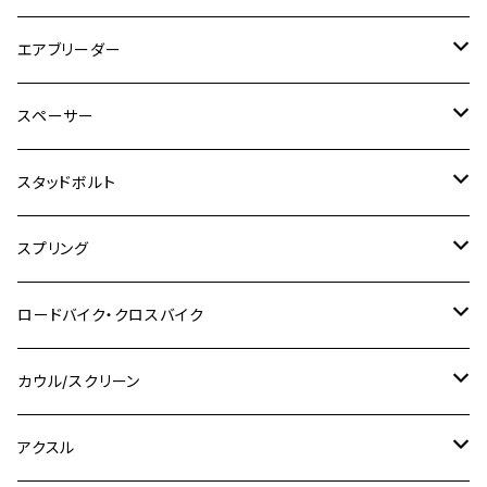
SR400
GROM/MSX125
GSX250R
CB1300 SUPER BOLDOR
Ninja 1000SX
MT-125
M10
M5
M6
M5
M7
M4
ホンダ
チタン
ステンレス
エアブリーダー
Ape100
KLX250
Ninja400R
SR500
ハンターカブ
GSX250E KATANA
CBR250R
Ninja ZX-25R
NMAX
M6
M8
M6
M8
M5
ヤマハ
カワサキ
M10 P1.0
チタン
ステンレス
スペーサー
CB223S
KLX250ES
Ninja650
TW200
GSX400E KATANA
CBR250RR
Z900RS
NMAX155
M8
M10
M8
M10
M6
ホンダ
M10 P1.25
M10 P1.0
M7 P1.0
CB400 FOUR
チタン
ステンレス
スタッドボルト
KLX250SR
Ninja650R
TW225
GSX400 IMPULSE
CBR400F
Z900RS CAFE
SR400
M10
M12
M10
M12
M8
ヤマハ
M10 P1.25
M8 P1.0
CB400 SUPER FOUR
M7 P1.0
KSR110
Ninja1000
チタン
M8
スプリング
XJ400
GSX-S750
CBX400F
Z1000
SR500
M14
M12
M14
M10
スズキ
M8 P1.25
CB400 SUPER BOLDOR
M8 P1.25
Ninja 250R
Ninja1000SX
XJ400D
アルミ
M10
ステンレス
ロードバイク・クロスバイク
GSX-R1000
CRF250L / M / CRF250RALLY
ZEPHYER 400
XSR125
M16
M14
M12
CB400SS
M10 P1.0
Ninja 250
Ninja ZX-6R
XJ550
GSX-R1000R
チタン
ステムボルト
カウル/スクリーン
FT223 / CB223S
ZEPHYER χ
YZF-R3
M24
M16
CB750F
M10 P1.25
Ninja 400R
Ninja ZX-10R
XS650SP
GSX1100S KATANA
GB250 CLUBMAN
ステムナット
スクリーンボルト
アクスル
ZEPHYER 750
YZF-R25
M18