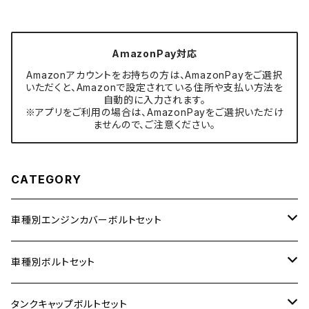
AmazonPay対応
Amazonアカウントをお持ちの方は、AmazonPayをご選択
いただくと、Amazonで設定されている住所や支払い方法を
自動的に入力されます。
※アプリをご利用の場合は、AmazonPayをご選択いただけ
ませんので、ご注意ください。
CATEGORY
車種別エンジンカバーボルトセット
ホンダ【ステンレス】
車種別ボルトセット
400X
カワサキ【ステンレス】
KAWASAKI
タンクキャップボルトセット