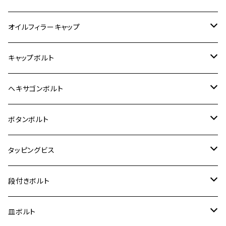
6V モンキー
BALIUS
Z900RS/Z900RS CAFE
ヤマハ【ステンレス】
HONDA
カワサキ
オイルフィラーキャップ
12V モンキー
BALIUS-Ⅱ
Z900RS SE
MT-03
CB1300SF/CB1300SB
スズキ【ステンレス】
SUZUKI
ホンダ
M20 P1.5
キャップボルト
12V Fi モンキー
D-TRACER125
ゼファー400/ゼファーχ
MT-25
CB400SF/CB400SB
ジクサー150
ホンダ【チタン】
YAMAHA
ヤマハ
M20 P2.5
ステンレス
ヘキサゴンボルト
クロスカブ50
D-TRACKER
ゼファー750/ゼファー750RS
MT-125
ダックス125
ジクサー250
ジェイド
M4
カワサキ【チタン】
スズキ
M30 P1.5
チタン
ステンレス
ボタンボルト
クロスカブ110
D-TRACKER X
ゼファー1100/ゼファー1100RS
RZ250
モンキー125
ジクサーSF250
スーパーカブ C125
M5
250TR
M3
M4
ヤマハ【チタン】
チタン
ステンレス
タッピングビス
ジェイド
ER-6F
ZRX400/ZRXⅡ
RZ250R
レブル250
BANDIT250
ハンターカブ CT125
M6
GPZ900R
M4
M5
シグナスX
M4
M4
スズキ【チタン】
チタン
ステンレス
段付きボルト
スーパーカブ C125
ER-6N
ZRX1100/ZRX1100Ⅱ
RZ250RR
ハンターカブ125
GS400
ダックス125
M8
Ninja H2
M5
M6
シグナスX SR
M5
M5
KATANA
M3
M4
チタン
ステンレス
皿ボルト
ダックス125