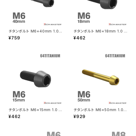
CRF250 RALLY
W650
キックペダルカバー
CRF250L
W800
ドライブチェーンアジャスターボルトカバー
チタンボルト M6×40mm 1.0
チタンボルト M6×18mm 1.0 テ
テーパーヘッド 六角穴付き キャ
ーパーヘッド 六角穴付き キャッ
¥759
¥462
ップボルト ブラック 1個 JA4128
プボルト ブラック 1個 JA4120
CRF250M
Z125 PRO
クラッチケーブル アジャスター
FTR223
Z250
チェーンアジャスター
GB250 CLUBMAN
Z400
マシニングネットアンカー
GB350
Z400J
チタンボルト M6×15mm 1.0 テ
チタンボルト M6×50mm 1.0
GB350S
Z400FX
ーパーヘッド 六角穴付き キャッ
テーパーヘッド 六角穴付き キャ
¥462
¥929
プボルト ブラック 1個 JA4119
ップボルト ゴールドカラー 1個 J
A4072
GROM
Z550FX