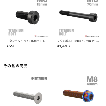
HAWK CB250T
Z650
HAWK CB250N
Z650RS
HAWKⅡ CB400T
Z900
チタンボルト M6×15mm P1.0
チタンボルト M8×70mm P1.2
ストレートキャップボルト 低頭
5 ストレートキャップボルト スリ
¥550
¥1,496
HAWKⅡ CB400N
スリムヘッド 六角穴付き ブラッ
ムヘッド 六角穴付き ブラック 1
Z900RS
ク 1個 JA2406
個 JA2481
HORNET250
Z900RS CAFE
その他の商品
JADE250
Z1000
MSX125
Z H2
NSR50
ZEPHYR 400