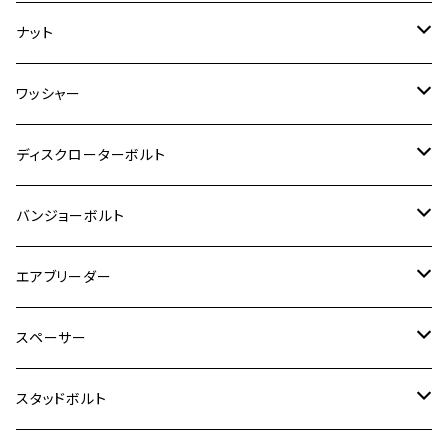
ESTRELLA
ZRX1200R/ZRX1200S
RZ350
クロスカブ110
GSR400
モンキー125
M10
Ninja 250
M6
M8
マジェスティS
M6
M6
M4
M5
M4
M5
チタン
ステンレス
ナット
ハンターカブ CT125
ESTRELLA RS
ZRX1200DAEG
RZ350R
スーパーカブ110
GSR600
CB400 SUPER FOUR
Ninja 400
M7
M10
BW’S125
M8
M8
M5
M5
M6
M5
M4
チタン
ステンレス
ワッシャー
モンキー125
GPZ900R
Ninja250
RZ350RR
PCX
GSX-R125
CB400 SUPER BOLDOR
Ninja 400R
M8
MT-03
M10
M10
M6
M8
M6
M5
M3
M4
チタン
ステンレス
ディスクローターボルト
ADV150
GPZ1100
Ninja250R
SEROW250
PCX150
GSX-S125
CB1300 SUPER FOUR
Ninja 1000
M10
MT-25
M8
M10
M4
M5
M4
M6
チタン
ステンレス
バンジョーボルト
Ape50
KLX125
Ninja400
SR400
GROM/MSX125
GSX250R
CB1300 SUPER BOLDOR
Ninja 1000SX
MT-125
M10
M5
M6
M5
M7
M4
ホンダ
チタン
ステンレス
エアブリーダー
Ape100
KLX250
Ninja400R
SR500
ハンターカブ
GSX250E KATANA
CBR250R
Ninja ZX-25R
NMAX
M6
M8
M6
M8
M5
ヤマハ
カワサキ
M10 P1.0
チタン
ステンレス
スペーサー
CB223S
KLX250ES
Ninja650
TW200
GSX400E KATANA
CBR250RR
Z900RS
NMAX155
M8
M10
M8
M10
M6
ホンダ
M10 P1.25
M10 P1.0
M7 P1.0
CB400 FOUR
チタン
ステンレス
スタッドボルト
KLX250SR
Ninja650R
TW225
GSX400 IMPULSE
CBR400F
Z900RS CAFE
SR400
M10
M12
M10
M12
M8
ヤマハ