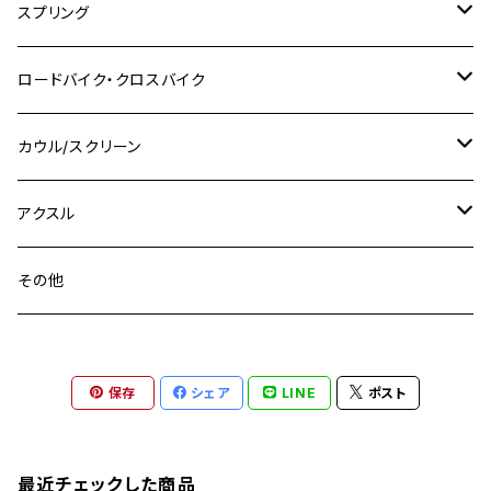
M10 P1.25
M8 P1.0
CB400 SUPER FOUR
M7 P1.0
KSR110
Ninja1000
チタン
M8
スプリング
XJ400
GSX-S750
CBX400F
Z1000
SR500
M14
M12
M14
M10
スズキ
M8 P1.25
CB400 SUPER BOLDOR
M8 P1.25
Ninja 250R
Ninja1000SX
XJ400D
アルミ
M10
ステンレス
ロードバイク・クロスバイク
GSX-R1000
CRF250L / M / CRF250RALLY
ZEPHYER 400
XSR125
M16
M14
M12
CB400SS
M10 P1.0
Ninja 250
Ninja ZX-6R
XJ550
GSX-R1000R
チタン
ステムボルト
カウル/スクリーン
FT223 / CB223S
ZEPHYER χ
YZF-R3
M24
M16
CB750F
M10 P1.25
Ninja 400R
Ninja ZX-10R
XS650SP
GSX1100S KATANA
GB250 CLUBMAN
ステムナット
スクリーンボルト
アクスル
ZEPHYER 750
YZF-R25
M18
CB900F
Ninja 400
Ninja ZX-25R
XSR125
GSX1300R HAYABUSA
GB350
ZEPHYER 750RS
ステアリングポスト
アクスルナット
その他
YZF-R125
M20
CB1300 SUPER FOUR
Ninja 650
Z1000
XJR400
INAZUMA400
GB350S
ZEPHYER 1100
XJR400
シートクランプ
アクスルスライダー
M22
CB1300 SUPER BOLDOR
Ninja 1000
Z250
XJR400R
KATANA
保存
シェア
LINE
ポスト
GROM
ZEPHYER 1100RS
XJR400R
シートポストボルト
アクスルカラー
CB125R
Ninja 1000SX
Z125 PRO
YZF-R1
SV650
MSX125
Z H2
XMAX
クランクアームボルト
最近チェックした商品