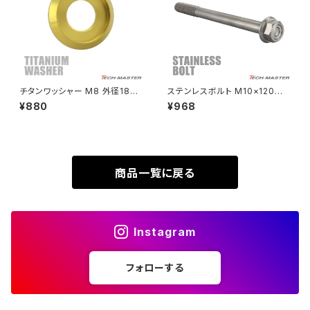
VTR250
ZRX1100-Ⅱ
XL230
ZRX1200DAEG
チタンワッシャー M8 外径18m
ステンレスボルト M10×120m
m 枠径14mm フジツボ型ワッシ
m P1.25 フランジ付き 六角ボル
¥880
¥968
XR230
ャー ゴールドカラー 1個 JA117
ト CNC ヘキサゴンヘッド シル
ZRX1200R
4
バーカラー TB1168
XR230 MOTARD
ZRX1200S
商品一覧に戻る
ZOMMER X
ZZR1100
Instagram
ZZR1400
フォローする
250TR