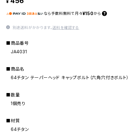
456
¥
¥150
なら
手数料無料で
月々
から
別途送料がかかります。
送料を確認する
■商品番号
JA4031
■商品名
64チタン テーパーヘッド キャップボルト（六角穴付きボルト）
■数量
1個売り
■材質
64チタン