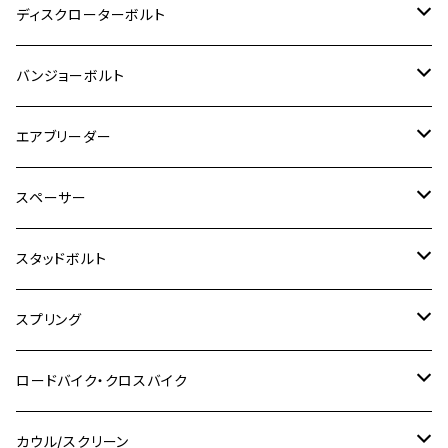
M8
M6
M5
M3
M4
チタン
ステンレス
ディスクローターボルト
ADV150
GPZ1100
Ninja250R
SEROW250
PCX150
GSX-S125
CB1300 SUPER FOUR
Ninja 1000
M10
MT-25
M8
M10
M4
M5
M4
M6
チタン
ステンレス
バンジョーボルト
Ape50
KLX125
Ninja400
SR400
GROM/MSX125
GSX250R
CB1300 SUPER BOLDOR
Ninja 1000SX
MT-125
M10
M5
M6
M5
M7
M4
ホンダ
チタン
ステンレス
エアブリーダー
Ape100
KLX250
Ninja400R
SR500
ハンターカブ
GSX250E KATANA
CBR250R
Ninja ZX-25R
NMAX
M6
M8
M6
M8
M5
ヤマハ
カワサキ
M10 P1.0
チタン
ステンレス
スペーサー
CB223S
KLX250ES
Ninja650
TW200
GSX400E KATANA
CBR250RR
Z900RS
NMAX155
M8
M10
M8
M10
M6
ホンダ
M10 P1.25
M10 P1.0
M7 P1.0
CB400 FOUR
チタン
ステンレス
スタッドボルト
KLX250SR
Ninja650R
TW225
GSX400 IMPULSE
CBR400F
Z900RS CAFE
SR400
M10
M12
M10
M12
M8
ヤマハ
M10 P1.25
M8 P1.0
CB400 SUPER FOUR
M7 P1.0
KSR110
Ninja1000
チタン
M8
スプリング
XJ400
GSX-S750
CBX400F
Z1000
SR500
M14
M12
M14
M10
スズキ
M8 P1.25
CB400 SUPER BOLDOR
M8 P1.25
Ninja 250R
Ninja1000SX
XJ400D
アルミ
M10
ステンレス
ロードバイク・クロスバイク
GSX-R1000
CRF250L / M / CRF250RALLY
ZEPHYER 400
XSR125
M16
M14
M12
CB400SS
M10 P1.0
Ninja 250
Ninja ZX-6R
XJ550
GSX-R1000R
チタン
ステムボルト
カウル/スクリーン
FT223 / CB223S
ZEPHYER χ