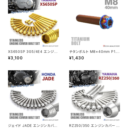
PCX150
ZEPYER 750 RS
PCX160
ZEPHYER 1100
Rebel250
ZEPHYER 1100 RS
XS650SP 3G5/4E4 エンジン
チタンボルト M8×40mm P1.2
Rebel500
ZRX400
カバー クランクケース ボルト 2
5 ヘキサゴン トルクスヘッド キ
¥3,100
¥1,430
0本セット ステンレス製 ヤマハ
ャップボルト 焼きチタンカラー 1
車用 ゴールドカラー TB7064
個 JA1396
SUPER HAWK
ZRX-Ⅱ
SUPER HAWKⅢ
ZRX1100
VTR250
ZRX1100-Ⅱ
XL230
ZRX1200DAEG
ジェイド JADE エンジンカバー
RZ250/350 エンジンカバー ク