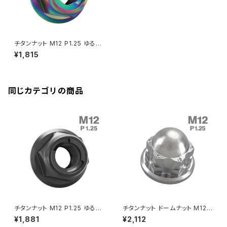
Rebel250
ZRX1100
Vブレーキ台座ボルト
CBR400F
Ninja ZX-14R
エリミネーター/SE
YZF-R125
Rebel500
ZRX1100-Ⅱ
チタンナット M12 P1.25 ゆるみ
バーエンド
CBR400R
止め ロックナット 六角ナット 焼
Ninja H2
¥1,815
きチタンカラー 虹色 JA1657
VTR250
ZRX1200DAEG
エアバルブキャップ
CBX400F
VERSYS 650
XR230 モタード / SL230
同じカテゴリの商品
ZRX1200R
CBX550F
ミラーホールキャップ
VULCAN S
ZRX1200S
CL400
W400
ミラーアームスリーブ
エストレヤ
CRF250 RALLY
W650
キックペダルカバー
CRF250L
W800
ドライブチェーンアジャスターボルトカバー
チタンナット M12 P1.25 ゆるみ
チタンナット ドームナット M12
止め ロックナット 六角ナット ブ
P1.25 袋ナット フランジ付き シ
¥1,881
¥2,112
ラック JA1659
ルバーカラー JA2252
CRF250M
Z125 PRO