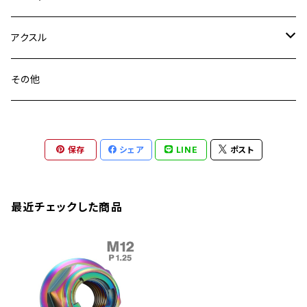
YZF-R3
M24
M16
CB750F
M10 P1.25
Ninja 400R
Ninja ZX-10R
XS650SP
GSX1100S KATANA
GB250 CLUBMAN
ステムナット
スクリーンボルト
アクスル
ZEPHYER 750
YZF-R25
M18
CB900F
Ninja 400
Ninja ZX-25R
XSR125
GSX1300R HAYABUSA
GB350
ZEPHYER 750RS
ステアリングポスト
アクスルナット
その他
YZF-R125
M20
CB1300 SUPER FOUR
Ninja 650
Z1000
XJR400
INAZUMA400
GB350S
ZEPHYER 1100
XJR400
シートクランプ
アクスルスライダー
M22
CB1300 SUPER BOLDOR
Ninja 1000
Z250
XJR400R
KATANA
保存
シェア
LINE
ポスト
GROM
ZEPHYER 1100RS
XJR400R
シートポストボルト
アクスルカラー
CB125R
Ninja 1000SX
Z125 PRO
YZF-R1
SV650
MSX125
Z H2
XMAX
クランクアームボルト
最近チェックした商品
CB250R
Ninja ZX-25R
BALIUS/BALIUS-II
YZF-R3
SV650X
PCX
ZRX400
クランクケースカバー
CBR250R
Ninja ZX-6R
GPZ900R
YZF-R15
V-Storom250
PCX160
ZRX-Ⅱ
ディレイラーボルト
CBR250RR
Ninja ZX-10R
KSR110
YZF-R25