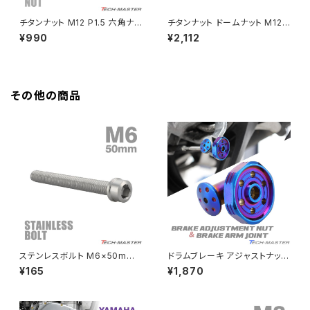
HAWKⅡ CB400T
Z900
チタンナット M12 P1.5 六角ナッ
チタンナット ドームナット M12
ト デザインナット フランジ付き
P1.25 袋ナット フランジ付き ブ
¥990
¥2,112
HAWKⅡ CB400N
セレート無し シルバーカラー 1
ラック JA2255
Z900RS
個 JA601
HORNET250
Z900RS CAFE
その他の商品
JADE250
Z1000
MSX125
Z H2
NSR50
ZEPHYR 400
NSR80
ZEPHYR χ
ステンレスボルト M6×50mm
ドラムブレーキ アジャストナット
P1.0 スリムヘッド キャップボル
＆アームジョイント グルーヴヘッ
¥165
¥1,870
ト シルバーカラー TB0197
ド M6 P=1.00 SUSステンレス
PCX
ZEPHYR 750
焼きチタンカラー TH0363