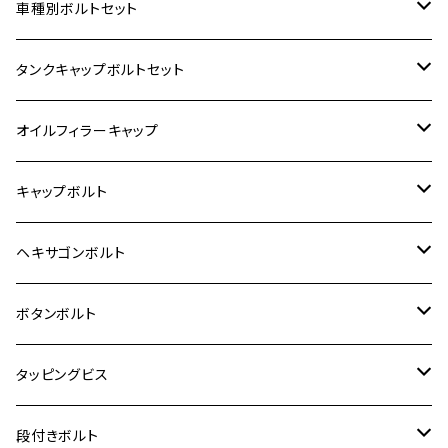
ホンダ【ステンレス】
車種別ボルトセット
400X
カワサキ【ステンレス】
KAWASAKI
タンクキャップボルトセット
6V モンキー
BALIUS
Z900RS/Z900RS CAFE
ヤマハ【ステンレス】
HONDA
カワサキ
オイルフィラーキャップ
12V モンキー
BALIUS-Ⅱ
Z900RS SE
MT-03
CB1300SF/CB1300SB
スズキ【ステンレス】
SUZUKI
ホンダ
M20 P1.5
キャップボルト
12V Fi モンキー
D-TRACER125
ゼファー400/ゼファーχ
MT-25
CB400SF/CB400SB
ジクサー150
ホンダ【チタン】
YAMAHA
ヤマハ
M20 P2.5
ステンレス
ヘキサゴンボルト
クロスカブ50
D-TRACKER
ゼファー750/ゼファー750RS
MT-125
ダックス125
ジクサー250
ジェイド
M4
カワサキ【チタン】
スズキ
M30 P1.5
チタン
ステンレス
ボタンボルト
クロスカブ110
D-TRACKER X
ゼファー1100/ゼファー1100RS
RZ250
モンキー125
ジクサーSF250
スーパーカブ C125
M5
250TR
M3
M4
ヤマハ【チタン】
チタン
ステンレス
タッピングビス
ジェイド
ER-6F
ZRX400/ZRXⅡ
RZ250R
レブル250
BANDIT250
ハンターカブ CT125
M6
GPZ900R
M4
M5
シグナスX
M4
M4
スズキ【チタン】
チタン
ステンレス
段付きボルト