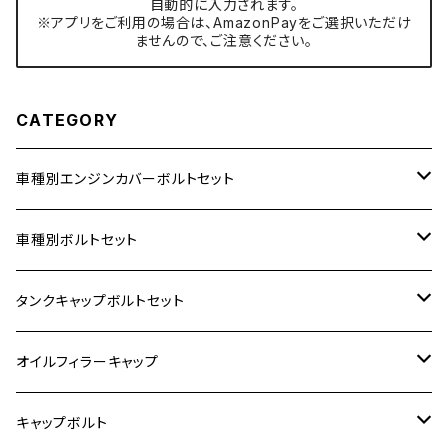
自動的に入力されます。
※アプリをご利用の場合は、AmazonPayをご選択いただけ
ませんので、ご注意ください。
CATEGORY
車種別エンジンカバーボルトセット
ホンダ【ステンレス】
車種別ボルトセット
400X
カワサキ【ステンレス】
KAWASAKI
タンクキャップボルトセット
6V モンキー
BALIUS
Z900RS/Z900RS CAFE
ヤマハ【ステンレス】
HONDA
カワサキ
オイルフィラーキャップ
12V モンキー
BALIUS-Ⅱ
Z900RS SE
MT-03
CB1300SF/CB1300SB
スズキ【ステンレス】
SUZUKI
ホンダ
M20 P1.5
キャップボルト