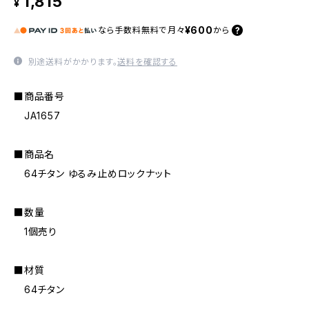
1,815
¥
¥600
なら
手数料無料で
月々
から
別途送料がかかります。
送料を確認する
■商品番号
JA1657
■商品名
64チタン ゆるみ止めロックナット
■数量
1個売り
■材質
64チタン