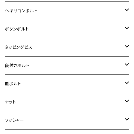
12V Fi モンキー
D-TRACER125
ゼファー400/ゼファーχ
MT-25
CB400SF/CB400SB
ジクサー150
ホンダ【チタン】
YAMAHA
ヤマハ
M20 P2.5
ステンレス
ヘキサゴンボルト
クロスカブ50
D-TRACKER
ゼファー750/ゼファー750RS
MT-125
ダックス125
ジクサー250
ジェイド
M4
カワサキ【チタン】
スズキ
M30 P1.5
チタン
ステンレス
ボタンボルト
クロスカブ110
D-TRACKER X
ゼファー1100/ゼファー1100RS
RZ250
モンキー125
ジクサーSF250
スーパーカブ C125
M5
250TR
M3
M4
ヤマハ【チタン】
チタン
ステンレス
タッピングビス
ジェイド
ER-6F
ZRX400/ZRXⅡ
RZ250R
レブル250
BANDIT250
ハンターカブ CT125
M6
GPZ900R
M4
M5
シグナスX
M4
M4
スズキ【チタン】
チタン
ステンレス
段付きボルト
スーパーカブ C125
ER-6N
ZRX1100/ZRX1100Ⅱ
RZ250RR
ハンターカブ125
GS400
ダックス125
M8
Ninja H2
M5
M6
シグナスX SR
M5
M5
KATANA
M3
M4
チタン
ステンレス
皿ボルト
ダックス125
ESTRELLA
ZRX1200R/ZRX1200S
RZ350
クロスカブ110
GSR400
モンキー125
M10
Ninja 250
M6
M8
マジェスティS
M6
M6
M4
M5
M4
M5
チタン
ステンレス
ナット
ハンターカブ CT125
ESTRELLA RS
ZRX1200DAEG
RZ350R
スーパーカブ110
GSR600
CB400 SUPER FOUR
Ninja 400
M7
M10
BW’S125
M8
M8
M5
M5
M6
M5
M4
チタン
ステンレス
ワッシャー
モンキー125
GPZ900R
Ninja250
RZ350RR
PCX
GSX-R125
CB400 SUPER BOLDOR
Ninja 400R
M8
MT-03
M10
M10
M6