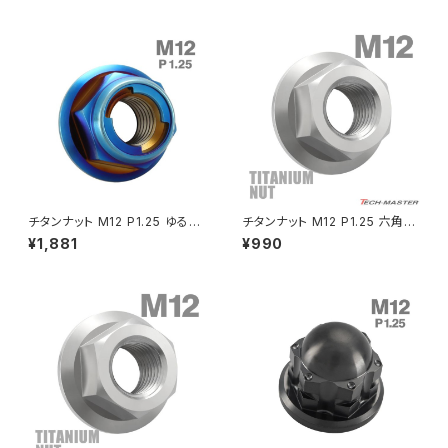
クラッチケーブル アジャスター
FTR223
Z250
チェーンアジャスター
GB250 CLUBMAN
Z400
マシニングネットアンカー
GB350
Z400J
チタンナット M12 P1.25 ゆるみ
チタンナット M12 P1.25 六角ナ
GB350S
Z400FX
止め ロックナット 六角ナット 焼
ット デザインナット フランジ付き
¥1,881
¥990
きチタンカラー JA1658
セレート無し シルバーカラー 1
個 JA599
GROM
Z550FX
HAWK CB250T
Z650
HAWK CB250N
Z650RS