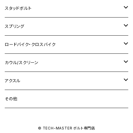
M8
M10
M8
M10
M6
ホンダ
M10 P1.25
M10 P1.0
M7 P1.0
CB400 FOUR
チタン
ステンレス
スタッドボルト
KLX250SR
Ninja650R
TW225
GSX400 IMPULSE
CBR400F
Z900RS CAFE
SR400
M10
M12
M10
M12
M8
ヤマハ
M10 P1.25
M8 P1.0
CB400 SUPER FOUR
M7 P1.0
KSR110
Ninja1000
チタン
M8
スプリング
XJ400
GSX-S750
CBX400F
Z1000
SR500
M14
M12
M14
M10
スズキ
M8 P1.25
CB400 SUPER BOLDOR
M8 P1.25
Ninja 250R
Ninja1000SX
XJ400D
アルミ
M10
ステンレス
ロードバイク・クロスバイク
GSX-R1000
CRF250L / M / CRF250RALLY
ZEPHYER 400
XSR125
M16
M14
M12
CB400SS
M10 P1.0
Ninja 250
Ninja ZX-6R
XJ550
GSX-R1000R
チタン
ステムボルト
カウル/スクリーン
FT223 / CB223S
ZEPHYER χ
YZF-R3
M24
M16
CB750F
M10 P1.25
Ninja 400R
Ninja ZX-10R
XS650SP
GSX1100S KATANA
GB250 CLUBMAN
ステムナット
スクリーンボルト
アクスル
ZEPHYER 750
YZF-R25
M18
CB900F
Ninja 400
Ninja ZX-25R
XSR125
GSX1300R HAYABUSA
GB350
ZEPHYER 750RS
ステアリングポスト
アクスルナット
その他
YZF-R125
M20
CB1300 SUPER FOUR
Ninja 650
Z1000
XJR400
INAZUMA400
GB350S
ZEPHYER 1100
XJR400
シートクランプ
アクスルスライダー
M22
CB1300 SUPER BOLDOR
Ninja 1000
Z250
XJR400R
© TECH-MASTER ボルト専門店
KATANA
GROM
ZEPHYER 1100RS
XJR400R