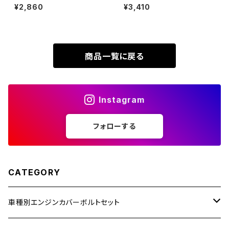
クランクケース ボルト 22本セッ
ランクケース ボルト 25本セット
¥2,860
¥3,410
XR230
ト ステンレス製 ホンダ車用 シ
ステンレス製 ヤマハ車用 シルバ
ZRX1200R
ルバーカラー TB6876
ーカラー TB7183
XR230 MOTARD
ZRX1200S
商品一覧に戻る
ZOMMER X
ZZR1100
Instagram
ZZR1400
フォローする
250TR
CATEGORY
車種別エンジンカバーボルトセット