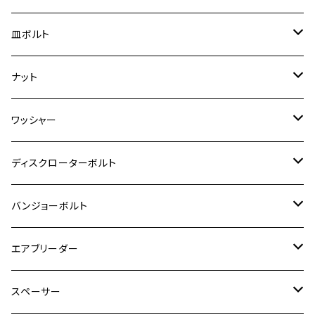
スーパーカブ C125
ER-6N
ZRX1100/ZRX1100Ⅱ
RZ250RR
ハンターカブ125
GS400
ダックス125
M8
Ninja H2
M5
M6
シグナスX SR
M5
M5
KATANA
M3
M4
チタン
ステンレス
皿ボルト
ダックス125
ESTRELLA
ZRX1200R/ZRX1200S
RZ350
クロスカブ110
GSR400
モンキー125
M10
Ninja 250
M6
M8
マジェスティS
M6
M6
M4
M5
M4
M5
チタン
ステンレス
ナット
ハンターカブ CT125
ESTRELLA RS
ZRX1200DAEG
RZ350R
スーパーカブ110
GSR600
CB400 SUPER FOUR
Ninja 400
M7
M10
BW’S125
M8
M8
M5
M5
M6
M5
M4
チタン
ステンレス
ワッシャー
モンキー125
GPZ900R
Ninja250
RZ350RR
PCX
GSX-R125
CB400 SUPER BOLDOR
Ninja 400R
M8
MT-03
M10
M10
M6
M8
M6
M5
M3
M4
チタン
ステンレス
ディスクローターボルト
ADV150
GPZ1100
Ninja250R
SEROW250
PCX150
GSX-S125
CB1300 SUPER FOUR
Ninja 1000
M10
MT-25
M8
M10
M4
M5
M4
M6
チタン
ステンレス
バンジョーボルト
Ape50
KLX125
Ninja400
SR400
GROM/MSX125
GSX250R
CB1300 SUPER BOLDOR
Ninja 1000SX
MT-125
M10
M5
M6
M5
M7
M4
ホンダ
チタン
ステンレス
エアブリーダー
Ape100
KLX250
Ninja400R
SR500
ハンターカブ
GSX250E KATANA
CBR250R
Ninja ZX-25R
NMAX
M6
M8
M6
M8
M5
ヤマハ
カワサキ
M10 P1.0
チタン
ステンレス
スペーサー
CB223S
KLX250ES
Ninja650
TW200
GSX400E KATANA
CBR250RR
Z900RS
NMAX155