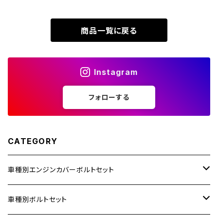
XR230 MOTARD
ZRX1200S
商品一覧に戻る
ZOMMER X
ZZR1100
Instagram
ZZR1400
フォローする
250TR
CATEGORY
車種別エンジンカバーボルトセット
ホンダ【ステンレス】
車種別ボルトセット