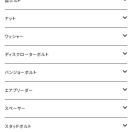
チタン
ステンレス
皿ボルト
ダックス125
ESTRELLA
ZRX1200R/ZRX1200S
RZ350
クロスカブ110
GSR400
モンキー125
M10
Ninja 250
M6
M8
マジェスティS
M6
M6
M4
M5
M4
M5
チタン
ステンレス
ナット
ハンターカブ CT125
ESTRELLA RS
ZRX1200DAEG
RZ350R
スーパーカブ110
GSR600
CB400 SUPER FOUR
Ninja 400
M7
M10
BW’S125
M8
M8
M5
M5
M6
M5
M4
チタン
ステンレス
ワッシャー
モンキー125
GPZ900R
Ninja250
RZ350RR
PCX
GSX-R125
CB400 SUPER BOLDOR
Ninja 400R
M8
MT-03
M10
M10
M6
M8
M6
M5
M3
M4
チタン
ステンレス
ディスクローターボルト
ADV150
GPZ1100
Ninja250R
SEROW250
PCX150
GSX-S125
CB1300 SUPER FOUR
Ninja 1000
M10
MT-25
M8
M10
M4
M5
M4
M6
チタン
ステンレス
バンジョーボルト
Ape50
KLX125
Ninja400
SR400
GROM/MSX125
GSX250R
CB1300 SUPER BOLDOR
Ninja 1000SX
MT-125
M10
M5
M6
M5
M7
M4
ホンダ
チタン
ステンレス
エアブリーダー
Ape100
KLX250
Ninja400R
SR500
ハンターカブ
GSX250E KATANA
CBR250R
Ninja ZX-25R
NMAX
M6
M8
M6
M8
M5
ヤマハ
カワサキ
M10 P1.0
チタン
ステンレス
スペーサー
CB223S
KLX250ES
Ninja650
TW200
GSX400E KATANA
CBR250RR
Z900RS
NMAX155
M8
M10
M8
M10
M6
ホンダ
M10 P1.25
M10 P1.0
M7 P1.0
CB400 FOUR
チタン
ステンレス
スタッドボルト
KLX250SR
Ninja650R
TW225
GSX400 IMPULSE
CBR400F
Z900RS CAFE