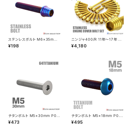
PCX160
ZEPHYER 1100
Rebel250
ZEPHYER 1100 RS
ステンレスボルト M6×35mm
ニンジャ400/R 11年〜17年 Ni
Rebel500
ZRX400
P1.0 テーパーシェルヘッド キャ
nja エンジンカバー クランクケ
¥198
¥4,180
ップボルト 焼きチタンカラー TB
ース ボルト 26本セット ステン
0371
レス製 カワサキ車用 ゴールドカ
SUPER HAWK
ラー TB8402
ZRX-Ⅱ
SUPER HAWKⅢ
ZRX1100
VTR250
ZRX1100-Ⅱ
XL230
ZRX1200DAEG
チタンボルト M5×30mm P0.8
チタンボルト M5×18mm P0.8
皿ボルト 六角穴付き キャップボ
トラスヘッド 六角穴付き 焼きチ
¥473
¥495
XR230
ルト シルバーカラー 1個 JA152
タンカラー 1個 JA2655
ZRX1200R
0