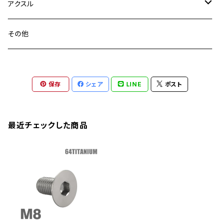
GSX1100S KATANA
GB250 CLUBMAN
ステムナット
スクリーンボルト
アクスル
ZEPHYER 750
YZF-R25
M18
CB900F
Ninja 400
Ninja ZX-25R
XSR125
GSX1300R HAYABUSA
GB350
ZEPHYER 750RS
ステアリングポスト
アクスルナット
その他
YZF-R125
M20
CB1300 SUPER FOUR
Ninja 650
Z1000
XJR400
INAZUMA400
GB350S
ZEPHYER 1100
XJR400
シートクランプ
アクスルスライダー
M22
CB1300 SUPER BOLDOR
Ninja 1000
Z250
XJR400R
KATANA
保存
シェア
LINE
ポスト
GROM
ZEPHYER 1100RS
XJR400R
シートポストボルト
アクスルカラー
CB125R
Ninja 1000SX
Z125 PRO
YZF-R1
SV650
MSX125
Z H2
XMAX
クランクアームボルト
最近チェックした商品
CB250R
Ninja ZX-25R
BALIUS/BALIUS-II
YZF-R3
SV650X
PCX
ZRX400
クランクケースカバー
CBR250R
Ninja ZX-6R
GPZ900R
YZF-R15
V-Storom250
PCX160
ZRX-Ⅱ
ディレイラーボルト
CBR250RR
Ninja ZX-10R
KSR110
YZF-R25
Rebel250
ZRX1100
Vブレーキ台座ボルト
CBR400F