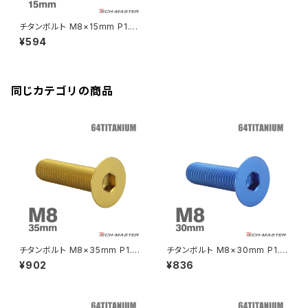
Ninja ZX-14R
エリミネーター/SE
YZF-R125
Rebel500
ZRX1100-Ⅱ
チタンボルト M8×15mm P1.25
バーエンド
CBR400R
皿ボルト 六角穴付き キャップボ
Ninja H2
¥594
ルト シルバーカラー 1個 JA158
VTR250
ZRX1200DAEG
3
エアバルブキャップ
CBX400F
VERSYS 650
XR230 モタード / SL230
同じカテゴリの商品
ZRX1200R
CBX550F
ミラーホールキャップ
VULCAN S
ZRX1200S
CL400
W400
ミラーアームスリーブ
エストレヤ
CRF250 RALLY
W650
キックペダルカバー
CRF250L
W800
ドライブチェーンアジャスターボルトカバー
チタンボルト M8×35mm P1.2
チタンボルト M8×30mm P1.2
5 皿ボルト 六角穴付き キャップ
5 皿ボルト 六角穴付き キャップ
¥902
¥836
ボルト ゴールド 1個 JA1614
ボルト ブルー 1個 JA1606
CRF250M
Z125 PRO
クラッチケーブル アジャスター