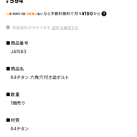
594
¥
¥190
なら
手数料無料で
月々
から
別途送料がかかります。
送料を確認する
■商品番号
JA1583
■商品名
64チタン 六角穴付き皿ボルト
■数量
1個売り
■材質
64チタン