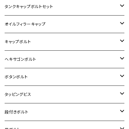
400X
カワサキ【ステンレス】
KAWASAKI
タンクキャップボルトセット
6V モンキー
BALIUS
Z900RS/Z900RS CAFE
ヤマハ【ステンレス】
HONDA
カワサキ
オイルフィラーキャップ
12V モンキー
BALIUS-Ⅱ
Z900RS SE
MT-03
CB1300SF/CB1300SB
スズキ【ステンレス】
SUZUKI
ホンダ
M20 P1.5
キャップボルト
12V Fi モンキー
D-TRACER125
ゼファー400/ゼファーχ
MT-25
CB400SF/CB400SB
ジクサー150
ホンダ【チタン】
YAMAHA
ヤマハ
M20 P2.5
ステンレス
ヘキサゴンボルト
クロスカブ50
D-TRACKER
ゼファー750/ゼファー750RS
MT-125
ダックス125
ジクサー250
ジェイド
M4
カワサキ【チタン】
スズキ
M30 P1.5
チタン
ステンレス
ボタンボルト
クロスカブ110
D-TRACKER X
ゼファー1100/ゼファー1100RS
RZ250
モンキー125
ジクサーSF250
スーパーカブ C125
M5
250TR
M3
M4
ヤマハ【チタン】
チタン
ステンレス
タッピングビス
ジェイド
ER-6F
ZRX400/ZRXⅡ
RZ250R
レブル250
BANDIT250
ハンターカブ CT125
M6
GPZ900R
M4
M5
シグナスX
M4
M4
スズキ【チタン】
チタン
ステンレス
段付きボルト
スーパーカブ C125
ER-6N
ZRX1100/ZRX1100Ⅱ
RZ250RR
ハンターカブ125
GS400
ダックス125
M8
Ninja H2
M5
M6
シグナスX SR
M5
M5
KATANA
M3
M4