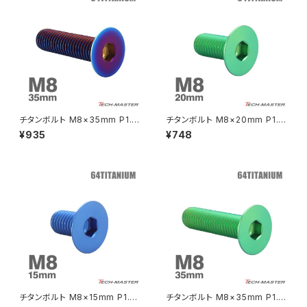
FTR223
Z250
チェーンアジャスター
GB250 CLUBMAN
Z400
マシニングネットアンカー
GB350
Z400J
チタンボルト M8×35mm P1.2
チタンボルト M8×20mm P1.2
GB350S
Z400FX
5 皿ボルト 六角穴付き キャップ
5 皿ボルト 六角穴付き キャップ
¥935
¥748
ボルト 焼きチタンカラー 1個 JA
ボルト グリーン 1個 JA1591
1616
GROM
Z550FX
HAWK CB250T
Z650
HAWK CB250N
Z650RS
HAWKⅡ CB400T
Z900
チタンボルト M8×15mm P1.25
チタンボルト M8×35mm P1.2