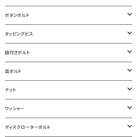
クロスカブ50
D-TRACKER
ゼファー750/ゼファー750RS
MT-125
ダックス125
ジクサー250
ジェイド
M4
カワサキ【チタン】
スズキ
M30 P1.5
チタン
ステンレス
ボタンボルト
クロスカブ110
D-TRACKER X
ゼファー1100/ゼファー1100RS
RZ250
モンキー125
ジクサーSF250
スーパーカブ C125
M5
250TR
M3
M4
ヤマハ【チタン】
チタン
ステンレス
タッピングビス
ジェイド
ER-6F
ZRX400/ZRXⅡ
RZ250R
レブル250
BANDIT250
ハンターカブ CT125
M6
GPZ900R
M4
M5
シグナスX
M4
M4
スズキ【チタン】
チタン
ステンレス
段付きボルト
スーパーカブ C125
ER-6N
ZRX1100/ZRX1100Ⅱ
RZ250RR
ハンターカブ125
GS400
ダックス125
M8
Ninja H2
M5
M6
シグナスX SR
M5
M5
KATANA
M3
M4
チタン
ステンレス
皿ボルト
ダックス125
ESTRELLA
ZRX1200R/ZRX1200S
RZ350
クロスカブ110
GSR400
モンキー125
M10
Ninja 250
M6
M8
マジェスティS
M6
M6
M4
M5
M4
M5
チタン
ステンレス
ナット
ハンターカブ CT125
ESTRELLA RS
ZRX1200DAEG
RZ350R
スーパーカブ110
GSR600
CB400 SUPER FOUR
Ninja 400
M7
M10
BW’S125
M8
M8
M5
M5
M6
M5
M4
チタン
ステンレス
ワッシャー
モンキー125
GPZ900R
Ninja250
RZ350RR
PCX
GSX-R125
CB400 SUPER BOLDOR
Ninja 400R
M8
MT-03
M10
M10
M6
M8
M6
M5
M3
M4
チタン
ステンレス
ディスクローターボルト
ADV150
GPZ1100
Ninja250R
SEROW250
PCX150
GSX-S125
CB1300 SUPER FOUR