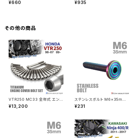
皿ボルト 六角穴付き キャップボ
5 皿ボルト 六角穴付き キャップ
¥660
¥935
HAWKⅡ CB400N
ルト ブルー 1個 JA1585
ボルト グリーン 1個 JA1612
Z900RS
HORNET250
Z900RS CAFE
その他の商品
JADE250
Z1000
MSX125
Z H2
NSR50
ZEPHYR 400
NSR80
ZEPHYR χ
VTR250 MC33 全年式 エン
ステンレスボルト M6×35mm
ジンカバー クランクケース ボル
P1.0 マットタイプ シェルヘッド
¥13,200
¥231
ト 24本セット チタン製 ホンダ
フラット レインボーグリーン TR
PCX
ZEPHYR 750
車用 シルバーカラー JA6351
0354
PCX150
ZEPYER 750 RS