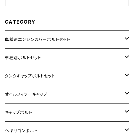
CATEGORY
車種別エンジンカバーボルトセット
ホンダ【ステンレス】
車種別ボルトセット
400X
カワサキ【ステンレス】
KAWASAKI
タンクキャップボルトセット
6V モンキー
BALIUS
Z900RS/Z900RS CAFE
ヤマハ【ステンレス】
HONDA
カワサキ
オイルフィラーキャップ
12V モンキー
BALIUS-Ⅱ
Z900RS SE
MT-03
CB1300SF/CB1300SB
スズキ【ステンレス】
SUZUKI
ホンダ
M20 P1.5
キャップボルト
12V Fi モンキー
D-TRACER125
ゼファー400/ゼファーχ
MT-25
CB400SF/CB400SB
ジクサー150
ホンダ【チタン】
YAMAHA
ヤマハ
M20 P2.5
ステンレス
ヘキサゴンボルト