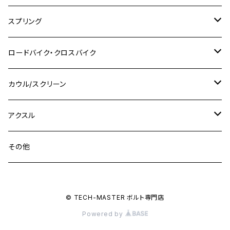
SR400
M10
M12
M10
M12
M8
ヤマハ
M10 P1.25
M8 P1.0
CB400 SUPER FOUR
M7 P1.0
KSR110
Ninja1000
チタン
M8
スプリング
XJ400
GSX-S750
CBX400F
Z1000
SR500
M14
M12
M14
M10
スズキ
M8 P1.25
CB400 SUPER BOLDOR
M8 P1.25
Ninja 250R
Ninja1000SX
XJ400D
アルミ
M10
ステンレス
ロードバイク・クロスバイク
GSX-R1000
CRF250L / M / CRF250RALLY
ZEPHYER 400
XSR125
M16
M14
M12
CB400SS
M10 P1.0
Ninja 250
Ninja ZX-6R
XJ550
GSX-R1000R
チタン
ステムボルト
カウル/スクリーン
FT223 / CB223S
ZEPHYER χ
YZF-R3
M24
M16
CB750F
M10 P1.25
Ninja 400R
Ninja ZX-10R
XS650SP
GSX1100S KATANA
GB250 CLUBMAN
ステムナット
スクリーンボルト
アクスル
ZEPHYER 750
YZF-R25
M18
CB900F
Ninja 400
Ninja ZX-25R
XSR125
GSX1300R HAYABUSA
GB350
ZEPHYER 750RS
ステアリングポスト
アクスルナット
その他
YZF-R125
M20
CB1300 SUPER FOUR
Ninja 650
Z1000
XJR400
INAZUMA400
GB350S
ZEPHYER 1100
XJR400
シートクランプ
アクスルスライダー
M22
CB1300 SUPER BOLDOR
Ninja 1000
Z250
XJR400R
© TECH-MASTER ボルト専門店
KATANA
GROM
ZEPHYER 1100RS
XJR400R
シートポストボルト
アクスルカラー
Powered by
CB125R
Ninja 1000SX
Z125 PRO
YZF-R1
SV650