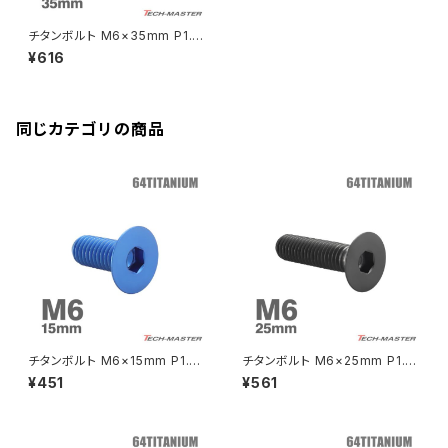
YZF-R125
Rebel500
ZRX1100-Ⅱ
チタンボルト M6×35mm P1.0
バーエンド
CBR400R
皿ボルト 六角穴付き キャップボ
Ninja H2
¥616
ルト レインボーカラー 1個 JA1
VTR250
ZRX1200DAEG
573
エアバルブキャップ
CBX400F
VERSYS 650
XR230 モタード / SL230
同じカテゴリの商品
ZRX1200R
CBX550F
ミラーホールキャップ
VULCAN S
ZRX1200S
CL400
W400
ミラーアームスリーブ
エストレヤ
CRF250 RALLY
W650
キックペダルカバー
CRF250L
W800
ドライブチェーンアジャスターボルトカバー
チタンボルト M6×15mm P1.0
チタンボルト M6×25mm P1.0
皿ボルト 六角穴付き キャップボ
皿ボルト 六角穴付き キャップボ
¥451
¥561
ルト ブルー 1個 JA1543
ルト ブラック 1個 JA1561
CRF250M
Z125 PRO
クラッチケーブル アジャスター