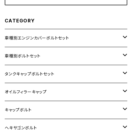
CATEGORY
車種別エンジンカバーボルトセット
ホンダ【ステンレス】
車種別ボルトセット
400X
カワサキ【ステンレス】
KAWASAKI
タンクキャップボルトセット
6V モンキー
BALIUS
Z900RS/Z900RS CAFE
ヤマハ【ステンレス】
HONDA
カワサキ
オイルフィラーキャップ
12V モンキー
BALIUS-Ⅱ
Z900RS SE
MT-03
CB1300SF/CB1300SB
スズキ【ステンレス】
SUZUKI
ホンダ
M20 P1.5
キャップボルト
12V Fi モンキー
D-TRACER125
ゼファー400/ゼファーχ
MT-25
CB400SF/CB400SB
ジクサー150
ホンダ【チタン】
YAMAHA
ヤマハ
M20 P2.5
ステンレス
ヘキサゴンボルト