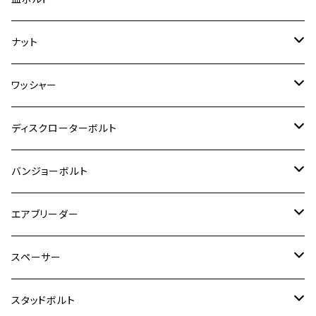
ダックス125
ESTRELLA
ZRX1200R/ZRX1200S
RZ350
クロスカブ110
GSR400
モンキー125
M10
Ninja 250
M6
M8
マジェスティS
M6
M6
M4
M5
M4
M5
チタン
ステンレス
ナット
ハンターカブ CT125
ESTRELLA RS
ZRX1200DAEG
RZ350R
スーパーカブ110
GSR600
CB400 SUPER FOUR
Ninja 400
M7
M10
BW’S125
M8
M8
M5
M5
M6
M5
M4
チタン
ステンレス
ワッシャー
モンキー125
GPZ900R
Ninja250
RZ350RR
PCX
GSX-R125
CB400 SUPER BOLDOR
Ninja 400R
M8
MT-03
M10
M10
M6
M8
M6
M5
M3
M4
チタン
ステンレス
ディスクローターボルト
ADV150
GPZ1100
Ninja250R
SEROW250
PCX150
GSX-S125
CB1300 SUPER FOUR
Ninja 1000
M10
MT-25
M8
M10
M4
M5
M4
M6
チタン
ステンレス
バンジョーボルト
Ape50
KLX125
Ninja400
SR400
GROM/MSX125
GSX250R
CB1300 SUPER BOLDOR
Ninja 1000SX
MT-125
M10
M5
M6
M5
M7
M4
ホンダ
チタン
ステンレス
エアブリーダー
Ape100
KLX250
Ninja400R
SR500
ハンターカブ
GSX250E KATANA
CBR250R
Ninja ZX-25R
NMAX
M6
M8
M6
M8
M5
ヤマハ
カワサキ
M10 P1.0
チタン
ステンレス
スペーサー
CB223S
KLX250ES
Ninja650
TW200
GSX400E KATANA
CBR250RR
Z900RS
NMAX155
M8
M10
M8
M10
M6
ホンダ
M10 P1.25
M10 P1.0
M7 P1.0
CB400 FOUR
チタン
ステンレス
スタッドボルト
KLX250SR
Ninja650R
TW225
GSX400 IMPULSE
CBR400F
Z900RS CAFE
SR400