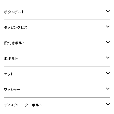
クロスカブ50
D-TRACKER
ゼファー750/ゼファー750RS
MT-125
ダックス125
ジクサー250
ジェイド
M4
カワサキ【チタン】
スズキ
M30 P1.5
チタン
ステンレス
ボタンボルト
クロスカブ110
D-TRACKER X
ゼファー1100/ゼファー1100RS
RZ250
モンキー125
ジクサーSF250
スーパーカブ C125
M5
250TR
M3
M4
ヤマハ【チタン】
チタン
ステンレス
タッピングビス
ジェイド
ER-6F
ZRX400/ZRXⅡ
RZ250R
レブル250
BANDIT250
ハンターカブ CT125
M6
GPZ900R
M4
M5
シグナスX
M4
M4
スズキ【チタン】
チタン
ステンレス
段付きボルト
スーパーカブ C125
ER-6N
ZRX1100/ZRX1100Ⅱ
RZ250RR
ハンターカブ125
GS400
ダックス125
M8
Ninja H2
M5
M6
シグナスX SR
M5
M5
KATANA
M3
M4
チタン
ステンレス
皿ボルト
ダックス125
ESTRELLA
ZRX1200R/ZRX1200S
RZ350
クロスカブ110
GSR400
モンキー125
M10
Ninja 250
M6
M8
マジェスティS
M6
M6
M4
M5
M4
M5
チタン
ステンレス
ナット
ハンターカブ CT125
ESTRELLA RS
ZRX1200DAEG
RZ350R
スーパーカブ110
GSR600
CB400 SUPER FOUR
Ninja 400
M7
M10
BW’S125
M8
M8
M5
M5
M6
M5
M4
チタン
ステンレス
ワッシャー
モンキー125
GPZ900R
Ninja250
RZ350RR
PCX
GSX-R125
CB400 SUPER BOLDOR
Ninja 400R
M8
MT-03
M10
M10
M6
M8
M6
M5
M3
M4
チタン
ステンレス
ディスクローターボルト
ADV150
GPZ1100
Ninja250R
SEROW250
PCX150
GSX-S125
CB1300 SUPER FOUR
Ninja 1000
M10