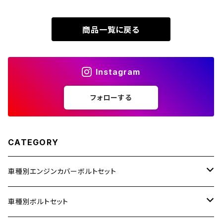
XR230 MOTARD
ZRX1200S
商品一覧に戻る
ZOMMER X
ZZR1100
Instagram
ZZR1400
フォローする
250TR
CATEGORY
車種別エンジンカバーボルトセット
ホンダ【ステンレス】
車種別ボルトセット