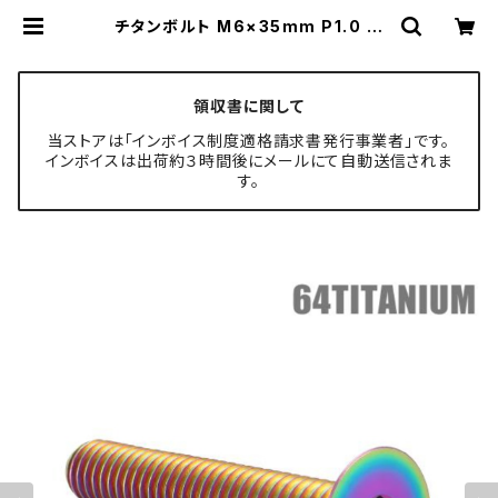
チタンボルト M6×35mm P1.0 皿
ボルト 六角穴付き キャップボルト レ
インボーカラー 1個 JA1573 | TEC
H-MASTER ボルト専門店
領収書に関して
当ストアは「インボイス制度適格請求書発行事業者」です。
インボイスは出荷約３時間後にメールにて自動送信されま
す。