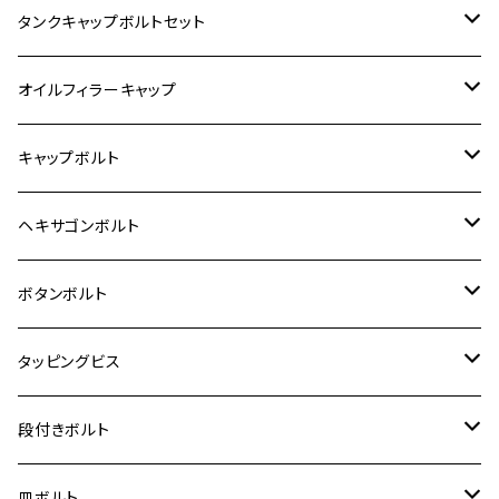
400X
カワサキ【ステンレス】
KAWASAKI
タンクキャップボルトセット
6V モンキー
BALIUS
Z900RS/Z900RS CAFE
ヤマハ【ステンレス】
HONDA
カワサキ
オイルフィラーキャップ
12V モンキー
BALIUS-Ⅱ
Z900RS SE
MT-03
CB1300SF/CB1300SB
スズキ【ステンレス】
SUZUKI
ホンダ
M20 P1.5
キャップボルト
12V Fi モンキー
D-TRACER125
ゼファー400/ゼファーχ
MT-25
CB400SF/CB400SB
ジクサー150
ホンダ【チタン】
YAMAHA
ヤマハ
M20 P2.5
ステンレス
ヘキサゴンボルト
クロスカブ50
D-TRACKER
ゼファー750/ゼファー750RS
MT-125
ダックス125
ジクサー250
ジェイド
M4
カワサキ【チタン】
スズキ
M30 P1.5
チタン
ステンレス
ボタンボルト
クロスカブ110
D-TRACKER X
ゼファー1100/ゼファー1100RS
RZ250
モンキー125
ジクサーSF250
スーパーカブ C125
M5
250TR
M3
M4
ヤマハ【チタン】
チタン
ステンレス
タッピングビス
ジェイド
ER-6F
ZRX400/ZRXⅡ
RZ250R
レブル250
BANDIT250
ハンターカブ CT125
M6
GPZ900R
M4
M5
シグナスX
M4
M4
スズキ【チタン】
チタン
ステンレス
段付きボルト
スーパーカブ C125
ER-6N
ZRX1100/ZRX1100Ⅱ
RZ250RR
ハンターカブ125
GS400
ダックス125
M8
Ninja H2
M5
M6
シグナスX SR
M5
M5
KATANA
M3
M4
チタン
ステンレス
皿ボルト