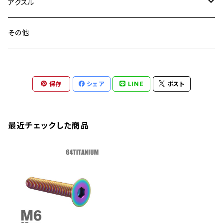
GB250 CLUBMAN
ステムナット
スクリーンボルト
アクスル
ZEPHYER 750
YZF-R25
M18
CB900F
Ninja 400
Ninja ZX-25R
XSR125
GSX1300R HAYABUSA
GB350
ZEPHYER 750RS
ステアリングポスト
アクスルナット
その他
YZF-R125
M20
CB1300 SUPER FOUR
Ninja 650
Z1000
XJR400
INAZUMA400
GB350S
ZEPHYER 1100
XJR400
シートクランプ
アクスルスライダー
M22
CB1300 SUPER BOLDOR
Ninja 1000
Z250
XJR400R
KATANA
保存
シェア
LINE
ポスト
GROM
ZEPHYER 1100RS
XJR400R
シートポストボルト
アクスルカラー
CB125R
Ninja 1000SX
Z125 PRO
YZF-R1
SV650
MSX125
Z H2
XMAX
クランクアームボルト
最近チェックした商品
CB250R
Ninja ZX-25R
BALIUS/BALIUS-II
YZF-R3
SV650X
PCX
ZRX400
クランクケースカバー
CBR250R
Ninja ZX-6R
GPZ900R
YZF-R15
V-Storom250
PCX160
ZRX-Ⅱ
ディレイラーボルト
CBR250RR
Ninja ZX-10R
KSR110
YZF-R25
Rebel250
ZRX1100
Vブレーキ台座ボルト
CBR400F
Ninja ZX-14R
エリミネーター/SE