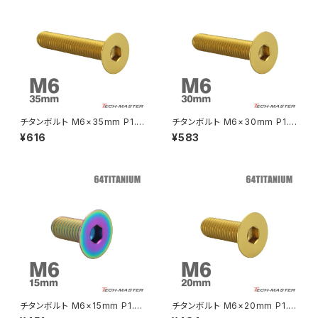
FTR223
Z250
チェーンアジャスター
GB250 CLUBMAN
Z400
マシニングネットアンカー
GB350
Z400J
チタンボルト M6×35mm P1.0
チタンボルト M6×30mm P1.0
GB350S
Z400FX
皿ボルト 六角穴付き キャップボ
皿ボルト 六角穴付き キャップボ
¥616
¥583
ルト ゴールドカラー 1個 JA157
ルト ゴールドカラー 1個 JA156
2
5
GROM
Z550FX
HAWK CB250T
Z650
HAWK CB250N
Z650RS
HAWKⅡ CB400T
Z900
チタンボルト M6×15mm P1.0
チタンボルト M6×20mm P1.0
皿ボルト 六角穴付き キャップボ
皿ボルト 六角穴付き キャップボ