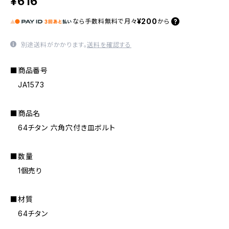
¥616
¥200
なら
手数料無料で
月々
から
別途送料がかかります。
送料を確認する
■商品番号
JA1573
■商品名
64チタン 六角穴付き皿ボルト
■数量
1個売り
■材質
64チタン