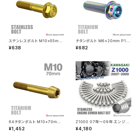
PCX160
ZEPHYER 1100
Rebel250
ZEPHYER 1100 RS
ステンレスボルト M10×55mm
チタンボルト M6×20mm P1.0
Rebel500
ZRX400
P1.25 フランジ付き 六角ボルト
六角ボルト キャップボルト フラ
¥638
¥682
CNC ヘキサゴンヘッド ゴールド
ンジ付 焼きチタンカラー ライト
カラー TB1177
カラー 1個 JA782
SUPER HAWK
ZRX-Ⅱ
SUPER HAWKⅢ
ZRX1100
VTR250
ZRX1100-Ⅱ
XL230
ZRX1200DAEG
64チタンボルト M10×70mm
Z1000 07年〜09年 エンジン
P1.25 テーパーヘッド トルクス
カバー クランクケース ボルト 3
¥1,452
¥4,180
XR230
穴付き キャップボルト ゴールド
7本セット ステンレス製 カワサ
ZRX1200R
カラー 1個 JA413
キ車用 シルバーカラー TB8551