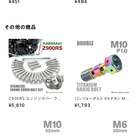
¥451
¥484
HAWKⅡ CB400N
ルト レインボーカラー 1個 JA1
ルト ゴールドカラー 1個 JA1551
Z900RS
545
HORNET250
Z900RS CAFE
その他の商品
JADE250
Z1000
MSX125
Z H2
NSR50
ZEPHYR 400
NSR80
ZEPHYR χ
Z900RS エンジンカバー クラ
バンジョーボルト 64チタン M1
ンクケース ボルト 27本セット
0 P1.0 ダブル ブレーキライン
¥5,610
¥1,793
ステンレス製 カワサキ車用 シル
焼きチタンカラー 虹色 JA213
PCX
ZEPHYR 750
バーカラー TB8177
PCX150
ZEPYER 750 RS