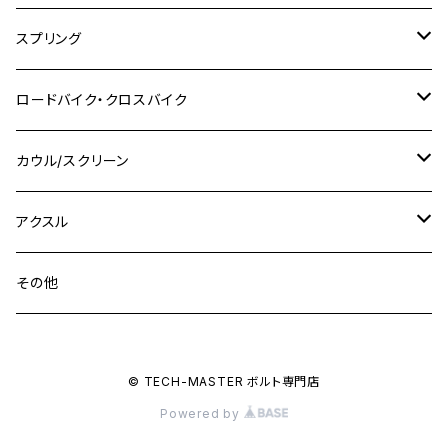
M10
M12
M10
M12
M8
ヤマハ
M10 P1.25
M8 P1.0
CB400 SUPER FOUR
M7 P1.0
KSR110
Ninja1000
チタン
M8
スプリング
XJ400
GSX-S750
CBX400F
Z1000
SR500
M14
M12
M14
M10
スズキ
M8 P1.25
CB400 SUPER BOLDOR
M8 P1.25
Ninja 250R
Ninja1000SX
XJ400D
アルミ
M10
ステンレス
ロードバイク・クロスバイク
GSX-R1000
CRF250L / M / CRF250RALLY
ZEPHYER 400
XSR125
M16
M14
M12
CB400SS
M10 P1.0
Ninja 250
Ninja ZX-6R
XJ550
GSX-R1000R
チタン
ステムボルト
カウル/スクリーン
FT223 / CB223S
ZEPHYER χ
YZF-R3
M24
M16
CB750F
M10 P1.25
Ninja 400R
Ninja ZX-10R
XS650SP
GSX1100S KATANA
GB250 CLUBMAN
ステムナット
スクリーンボルト
アクスル
ZEPHYER 750
YZF-R25
M18
CB900F
Ninja 400
Ninja ZX-25R
XSR125
GSX1300R HAYABUSA
GB350
ZEPHYER 750RS
ステアリングポスト
アクスルナット
その他
YZF-R125
M20
CB1300 SUPER FOUR
Ninja 650
Z1000
XJR400
INAZUMA400
GB350S
ZEPHYER 1100
XJR400
シートクランプ
アクスルスライダー
M22
CB1300 SUPER BOLDOR
Ninja 1000
Z250
XJR400R
© TECH-MASTER ボルト専門店
KATANA
GROM
ZEPHYER 1100RS
XJR400R
シートポストボルト
アクスルカラー
Powered by
CB125R
Ninja 1000SX
Z125 PRO
YZF-R1
SV650
MSX125