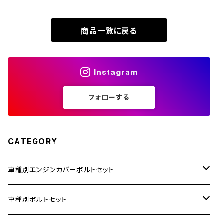
XR230 MOTARD
ZRX1200S
商品一覧に戻る
ZOMMER X
ZZR1100
Instagram
ZZR1400
フォローする
250TR
CATEGORY
車種別エンジンカバーボルトセット
ホンダ【ステンレス】
車種別ボルトセット