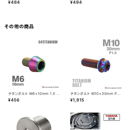
皿ボルト 六角穴付き キャップボ
皿ボルト 六角穴付き キャップボ
¥484
¥484
HAWKⅡ CB400N
ルト ゴールドカラー 1個 JA1551
ルト ブルー 1個 JA1550
Z900RS
HORNET250
Z900RS CAFE
その他の商品
JADE250
Z1000
MSX125
Z H2
NSR50
ZEPHYR 400
NSR80
ZEPHYR χ
チタンボルト M6×10mm 1.0 テ
チタンボルト M10×30mm P1.
ーパーヘッド 六角穴付き キャッ
5 ヘキサゴン トルクスヘッド キ
¥456
¥1,815
プボルト レインボーカラー 1個
ャップボルト 焼きチタンカラー
PCX
ZEPHYR 750
JA4030
ダークカラー 1個 JA1080
PCX150
ZEPYER 750 RS