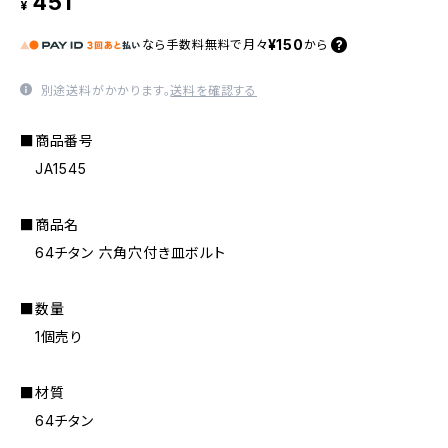
451
¥
¥150
なら
手数料無料で
月々
から
別途送料がかかります。
送料を確認する
■商品番号
JA1545
■商品名
64チタン 六角穴付き皿ボルト
■数量
1個売り
■材質
64チタン