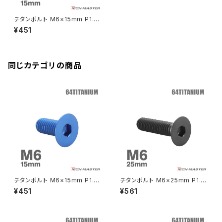
Ninja ZX-14R
エリミネーター/SE
YZF-R125
Rebel500
ZRX1100-Ⅱ
チタンボルト M6×15mm P1.0
バーエンド
CBR400R
皿ボルト 六角穴付き キャップボ
Ninja H2
¥451
ルト レインボーカラー 1個 JA1
VTR250
ZRX1200DAEG
545
エアバルブキャップ
CBX400F
VERSYS 650
XR230 モタード / SL230
同じカテゴリの商品
ZRX1200R
CBX550F
ミラーホールキャップ
VULCAN S
ZRX1200S
CL400
W400
ミラーアームスリーブ
エストレヤ
CRF250 RALLY
W650
キックペダルカバー
CRF250L
W800
ドライブチェーンアジャスターボルトカバー
チタンボルト M6×15mm P1.0
チタンボルト M6×25mm P1.0
皿ボルト 六角穴付き キャップボ
皿ボルト 六角穴付き キャップボ
¥451
¥561
ルト ブルー 1個 JA1543
ルト ブラック 1個 JA1561
CRF250M
Z125 PRO
クラッチケーブル アジャスター