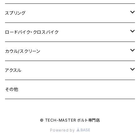
SR400
M10
M12
M10
M12
M8
ヤマハ
M10 P1.25
M8 P1.0
CB400 SUPER FOUR
M7 P1.0
KSR110
Ninja1000
チタン
M8
スプリング
XJ400
GSX-S750
CBX400F
Z1000
SR500
M14
M12
M14
M10
スズキ
M8 P1.25
CB400 SUPER BOLDOR
M8 P1.25
Ninja 250R
Ninja1000SX
XJ400D
アルミ
M10
ステンレス
ロードバイク・クロスバイク
GSX-R1000
CRF250L / M / CRF250RALLY
ZEPHYER 400
XSR125
M16
M14
M12
CB400SS
M10 P1.0
Ninja 250
Ninja ZX-6R
XJ550
GSX-R1000R
チタン
ステムボルト
カウル/スクリーン
FT223 / CB223S
ZEPHYER χ
YZF-R3
M24
M16
CB750F
M10 P1.25
Ninja 400R
Ninja ZX-10R
XS650SP
GSX1100S KATANA
GB250 CLUBMAN
ステムナット
スクリーンボルト
アクスル
ZEPHYER 750
YZF-R25
M18
CB900F
Ninja 400
Ninja ZX-25R
XSR125
GSX1300R HAYABUSA
GB350
ZEPHYER 750RS
ステアリングポスト
アクスルナット
その他
YZF-R125
M20
CB1300 SUPER FOUR
Ninja 650
Z1000
XJR400
INAZUMA400
GB350S
ZEPHYER 1100
XJR400
シートクランプ
アクスルスライダー
M22
CB1300 SUPER BOLDOR
Ninja 1000
Z250
XJR400R
© TECH-MASTER ボルト専門店
KATANA
GROM
ZEPHYER 1100RS
XJR400R
シートポストボルト
アクスルカラー
Powered by
CB125R
Ninja 1000SX
Z125 PRO
YZF-R1
SV650