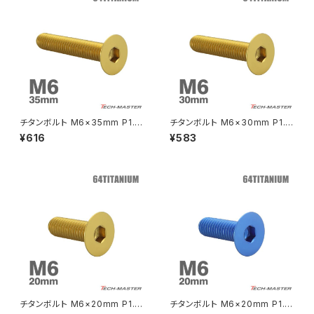
FTR223
Z250
チェーンアジャスター
GB250 CLUBMAN
Z400
マシニングネットアンカー
GB350
Z400J
チタンボルト M6×35mm P1.0
チタンボルト M6×30mm P1.0
GB350S
Z400FX
皿ボルト 六角穴付き キャップボ
皿ボルト 六角穴付き キャップボ
¥616
¥583
ルト ゴールドカラー 1個 JA157
ルト ゴールドカラー 1個 JA156
2
5
GROM
Z550FX
HAWK CB250T
Z650
HAWK CB250N
Z650RS
HAWKⅡ CB400T
Z900
チタンボルト M6×20mm P1.0
チタンボルト M6×20mm P1.0