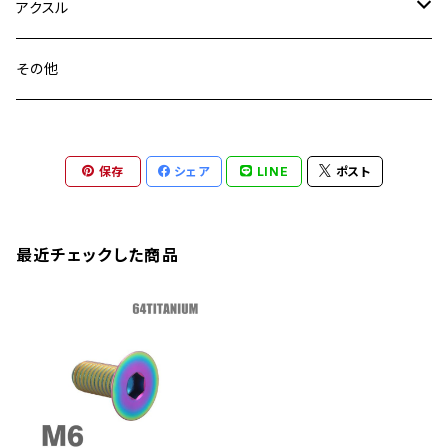
GSX1100S KATANA
GB250 CLUBMAN
ステムナット
スクリーンボルト
アクスル
ZEPHYER 750
YZF-R25
M18
CB900F
Ninja 400
Ninja ZX-25R
XSR125
GSX1300R HAYABUSA
GB350
ZEPHYER 750RS
ステアリングポスト
アクスルナット
その他
YZF-R125
M20
CB1300 SUPER FOUR
Ninja 650
Z1000
XJR400
INAZUMA400
GB350S
ZEPHYER 1100
XJR400
シートクランプ
アクスルスライダー
M22
CB1300 SUPER BOLDOR
Ninja 1000
Z250
XJR400R
KATANA
保存
シェア
LINE
ポスト
GROM
ZEPHYER 1100RS
XJR400R
シートポストボルト
アクスルカラー
CB125R
Ninja 1000SX
Z125 PRO
YZF-R1
SV650
MSX125
Z H2
XMAX
クランクアームボルト
最近チェックした商品
CB250R
Ninja ZX-25R
BALIUS/BALIUS-II
YZF-R3
SV650X
PCX
ZRX400
クランクケースカバー
CBR250R
Ninja ZX-6R
GPZ900R
YZF-R15
V-Storom250
PCX160
ZRX-Ⅱ
ディレイラーボルト
CBR250RR
Ninja ZX-10R
KSR110
YZF-R25
Rebel250
ZRX1100
Vブレーキ台座ボルト
CBR400F