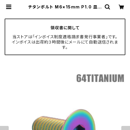
チタンボルト M6×15mm P1.0 皿ボ
ルト 六角穴付き キャップボルト レイ
ンボーカラー 1個 JA1545 | TECH-
MASTER ボルト専門店
領収書に関して
当ストアは「インボイス制度適格請求書発行事業者」です。
インボイスは出荷約３時間後にメールにて自動送信されま
す。