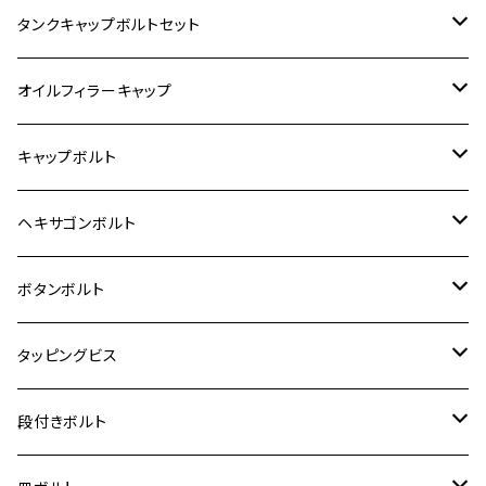
400X
カワサキ【ステンレス】
KAWASAKI
タンクキャップボルトセット
6V モンキー
BALIUS
Z900RS/Z900RS CAFE
ヤマハ【ステンレス】
HONDA
カワサキ
オイルフィラーキャップ
12V モンキー
BALIUS-Ⅱ
Z900RS SE
MT-03
CB1300SF/CB1300SB
スズキ【ステンレス】
SUZUKI
ホンダ
M20 P1.5
キャップボルト
12V Fi モンキー
D-TRACER125
ゼファー400/ゼファーχ
MT-25
CB400SF/CB400SB
ジクサー150
ホンダ【チタン】
YAMAHA
ヤマハ
M20 P2.5
ステンレス
ヘキサゴンボルト
クロスカブ50
D-TRACKER
ゼファー750/ゼファー750RS
MT-125
ダックス125
ジクサー250
ジェイド
M4
カワサキ【チタン】
スズキ
M30 P1.5
チタン
ステンレス
ボタンボルト
クロスカブ110
D-TRACKER X
ゼファー1100/ゼファー1100RS
RZ250
モンキー125
ジクサーSF250
スーパーカブ C125
M5
250TR
M3
M4
ヤマハ【チタン】
チタン
ステンレス
タッピングビス
ジェイド
ER-6F
ZRX400/ZRXⅡ
RZ250R
レブル250
BANDIT250
ハンターカブ CT125
M6
GPZ900R
M4
M5
シグナスX
M4
M4
スズキ【チタン】
チタン
ステンレス
段付きボルト
スーパーカブ C125
ER-6N
ZRX1100/ZRX1100Ⅱ
RZ250RR
ハンターカブ125
GS400
ダックス125
M8
Ninja H2
M5
M6
シグナスX SR
M5
M5
KATANA
M3
M4