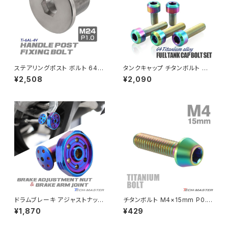
PCX160
ZEPHYER 1100
Rebel250
ZEPHYER 1100 RS
ステアリングポスト ボルト 64チ
タンクキャップ チタンボルト バ
Rebel500
ZRX400
タン製 折りたたみ自転車 DAH
イク ヤマハ 5穴用 焼きチタンカ
¥2,508
¥2,090
ON等に シルバー 素地 1個 JA
ラー 5本セット JA966
500
SUPER HAWK
ZRX-Ⅱ
SUPER HAWKⅢ
ZRX1100
VTR250
ZRX1100-Ⅱ
XL230
ZRX1200DAEG
ドラムブレーキ アジャストナット
チタンボルト M4×15mm P0.7
＆アームジョイント グルーヴヘッ
テーパーヘッド 六角穴付き キャ
¥1,870
¥429
XR230
ド M6 P=1.00 SUSステンレス
ップボルト 焼きチタンカラー 虹
ZRX1200R
焼きチタンカラー TH0363
色 1個 JA708