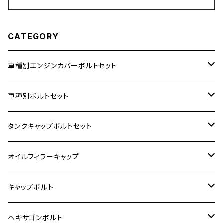
CATEGORY
車種別エンジンカバーボルトセット
ホンダ【ステンレス】
車種別ボルトセット
400X
カワサキ【ステンレス】
KAWASAKI
タンクキャップボルトセット
6V モンキー
BALIUS
Z900RS/Z900RS CAFE
ヤマハ【ステンレス】
HONDA
カワサキ
オイルフィラーキャップ
12V モンキー
BALIUS-Ⅱ
Z900RS SE
MT-03
CB1300SF/CB1300SB
スズキ【ステンレス】
SUZUKI
ホンダ
M20 P1.5
キャップボルト
12V Fi モンキー
D-TRACER125
ゼファー400/ゼファーχ
MT-25
CB400SF/CB400SB
ジクサー150
ホンダ【チタン】
YAMAHA
ヤマハ
M20 P2.5
ステンレス
ヘキサゴンボルト