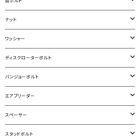
チタン
ステンレス
皿ボルト
ダックス125
ESTRELLA
ZRX1200R/ZRX1200S
RZ350
クロスカブ110
GSR400
モンキー125
M10
Ninja 250
M6
M8
マジェスティS
M6
M6
M4
M5
M4
M5
チタン
ステンレス
ナット
ハンターカブ CT125
ESTRELLA RS
ZRX1200DAEG
RZ350R
スーパーカブ110
GSR600
CB400 SUPER FOUR
Ninja 400
M7
M10
BW’S125
M8
M8
M5
M5
M6
M5
M4
チタン
ステンレス
ワッシャー
モンキー125
GPZ900R
Ninja250
RZ350RR
PCX
GSX-R125
CB400 SUPER BOLDOR
Ninja 400R
M8
MT-03
M10
M10
M6
M8
M6
M5
M3
M4
チタン
ステンレス
ディスクローターボルト
ADV150
GPZ1100
Ninja250R
SEROW250
PCX150
GSX-S125
CB1300 SUPER FOUR
Ninja 1000
M10
MT-25
M8
M10
M4
M5
M4
M6
チタン
ステンレス
バンジョーボルト
Ape50
KLX125
Ninja400
SR400
GROM/MSX125
GSX250R
CB1300 SUPER BOLDOR
Ninja 1000SX
MT-125
M10
M5
M6
M5
M7
M4
ホンダ
チタン
ステンレス
エアブリーダー
Ape100
KLX250
Ninja400R
SR500
ハンターカブ
GSX250E KATANA
CBR250R
Ninja ZX-25R
NMAX
M6
M8
M6
M8
M5
ヤマハ
カワサキ
M10 P1.0
チタン
ステンレス
スペーサー
CB223S
KLX250ES
Ninja650
TW200
GSX400E KATANA
CBR250RR
Z900RS
NMAX155
M8
M10
M8
M10
M6
ホンダ
M10 P1.25
M10 P1.0
M7 P1.0
CB400 FOUR
チタン
ステンレス
スタッドボルト
KLX250SR
Ninja650R
TW225
GSX400 IMPULSE
CBR400F
Z900RS CAFE