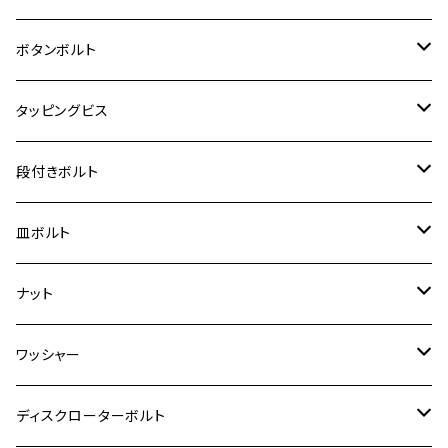
クロスカブ50
D-TRACKER
ゼファー750/ゼファー750RS
MT-125
ダックス125
ジクサー250
ジェイド
M4
カワサキ【チタン】
スズキ
M30 P1.5
チタン
ステンレス
ボタンボルト
クロスカブ110
D-TRACKER X
ゼファー1100/ゼファー1100RS
RZ250
モンキー125
ジクサーSF250
スーパーカブ C125
M5
250TR
M3
M4
ヤマハ【チタン】
チタン
ステンレス
タッピングビス
ジェイド
ER-6F
ZRX400/ZRXⅡ
RZ250R
レブル250
BANDIT250
ハンターカブ CT125
M6
GPZ900R
M4
M5
シグナスX
M4
M4
スズキ【チタン】
チタン
ステンレス
段付きボルト
スーパーカブ C125
ER-6N
ZRX1100/ZRX1100Ⅱ
RZ250RR
ハンターカブ125
GS400
ダックス125
M8
Ninja H2
M5
M6
シグナスX SR
M5
M5
KATANA
M3
M4
チタン
ステンレス
皿ボルト
ダックス125
ESTRELLA
ZRX1200R/ZRX1200S
RZ350
クロスカブ110
GSR400
モンキー125
M10
Ninja 250
M6
M8
マジェスティS
M6
M6
M4
M5
M4
M5
チタン
ステンレス
ナット
ハンターカブ CT125
ESTRELLA RS
ZRX1200DAEG
RZ350R
スーパーカブ110
GSR600
CB400 SUPER FOUR
Ninja 400
M7
M10
BW’S125
M8
M8
M5
M5
M6
M5
M4
チタン
ステンレス
ワッシャー
モンキー125
GPZ900R
Ninja250
RZ350RR
PCX
GSX-R125
CB400 SUPER BOLDOR
Ninja 400R
M8
MT-03
M10
M10
M6
M8
M6
M5
M3
M4
チタン
ステンレス
ディスクローターボルト
ADV150
GPZ1100
Ninja250R
SEROW250
PCX150
GSX-S125
CB1300 SUPER FOUR