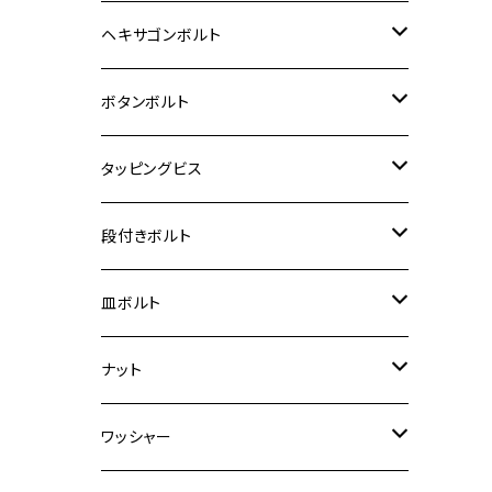
12V Fi モンキー
D-TRACER125
ゼファー400/ゼファーχ
MT-25
CB400SF/CB400SB
ジクサー150
ホンダ【チタン】
YAMAHA
ヤマハ
M20 P2.5
ステンレス
ヘキサゴンボルト
クロスカブ50
D-TRACKER
ゼファー750/ゼファー750RS
MT-125
ダックス125
ジクサー250
ジェイド
M4
カワサキ【チタン】
スズキ
M30 P1.5
チタン
ステンレス
ボタンボルト
クロスカブ110
D-TRACKER X
ゼファー1100/ゼファー1100RS
RZ250
モンキー125
ジクサーSF250
スーパーカブ C125
M5
250TR
M3
M4
ヤマハ【チタン】
チタン
ステンレス
タッピングビス
ジェイド
ER-6F
ZRX400/ZRXⅡ
RZ250R
レブル250
BANDIT250
ハンターカブ CT125
M6
GPZ900R
M4
M5
シグナスX
M4
M4
スズキ【チタン】
チタン
ステンレス
段付きボルト
スーパーカブ C125
ER-6N
ZRX1100/ZRX1100Ⅱ
RZ250RR
ハンターカブ125
GS400
ダックス125
M8
Ninja H2
M5
M6
シグナスX SR
M5
M5
KATANA
M3
M4
チタン
ステンレス
皿ボルト
ダックス125
ESTRELLA
ZRX1200R/ZRX1200S
RZ350
クロスカブ110
GSR400
モンキー125
M10
Ninja 250
M6
M8
マジェスティS
M6
M6
M4
M5
M4
M5
チタン
ステンレス
ナット
ハンターカブ CT125
ESTRELLA RS
ZRX1200DAEG
RZ350R
スーパーカブ110
GSR600
CB400 SUPER FOUR
Ninja 400
M7
M10
BW’S125
M8
M8
M5
M5
M6
M5
M4
チタン
ステンレス
ワッシャー
モンキー125
GPZ900R
Ninja250
RZ350RR
PCX
GSX-R125
CB400 SUPER BOLDOR
Ninja 400R
M8
MT-03
M10
M10
M6
M8