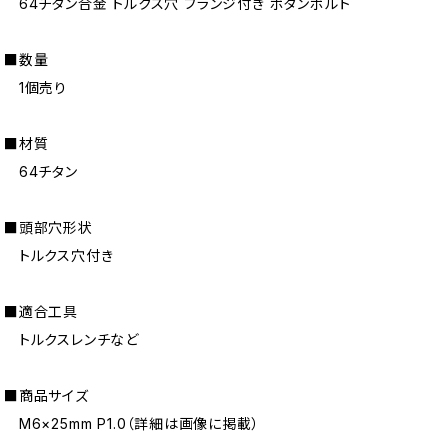
64チタン合金 トルクス穴 フランジ付き ボタンボルト
■数量
1個売り
■材質
64チタン
■頭部穴形状
トルクス穴付き
■適合工具
トルクスレンチなど
■商品サイズ
M6×25mm P1.0（詳細は画像に掲載）