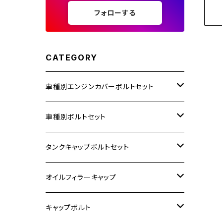
フォローする
CATEGORY
車種別エンジンカバーボルトセット
ホンダ【ステンレス】
車種別ボルトセット
400X
カワサキ【ステンレス】
KAWASAKI
タンクキャップボルトセット
6V モンキー
BALIUS
Z900RS/Z900RS CAFE
ヤマハ【ステンレス】
HONDA
カワサキ
オイルフィラーキャップ
12V モンキー
BALIUS-Ⅱ
Z900RS SE
MT-03
CB1300SF/CB1300SB
スズキ【ステンレス】
SUZUKI
ホンダ
M20 P1.5
キャップボルト