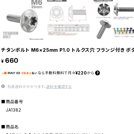
チタンボルト M6×25mm P1.0 トルクス穴 フランジ付き ボ
660
¥
¥220
なら
手数料無料で
月々
から
別途送料がかかります。
送料を確認する
■商品番号
JA1382
■商品名