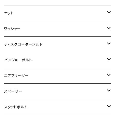
ダックス125
ESTRELLA
ZRX1200R/ZRX1200S
RZ350
クロスカブ110
GSR400
モンキー125
M10
Ninja 250
M6
M8
マジェスティS
M6
M6
M4
M5
M4
M5
チタン
ステンレス
ナット
ハンターカブ CT125
ESTRELLA RS
ZRX1200DAEG
RZ350R
スーパーカブ110
GSR600
CB400 SUPER FOUR
Ninja 400
M7
M10
BW’S125
M8
M8
M5
M5
M6
M5
M4
チタン
ステンレス
ワッシャー
モンキー125
GPZ900R
Ninja250
RZ350RR
PCX
GSX-R125
CB400 SUPER BOLDOR
Ninja 400R
M8
MT-03
M10
M10
M6
M8
M6
M5
M3
M4
チタン
ステンレス
ディスクローターボルト
ADV150
GPZ1100
Ninja250R
SEROW250
PCX150
GSX-S125
CB1300 SUPER FOUR
Ninja 1000
M10
MT-25
M8
M10
M4
M5
M4
M6
チタン
ステンレス
バンジョーボルト
Ape50
KLX125
Ninja400
SR400
GROM/MSX125
GSX250R
CB1300 SUPER BOLDOR
Ninja 1000SX
MT-125
M10
M5
M6
M5
M7
M4
ホンダ
チタン
ステンレス
エアブリーダー
Ape100
KLX250
Ninja400R
SR500
ハンターカブ
GSX250E KATANA
CBR250R
Ninja ZX-25R
NMAX
M6
M8
M6
M8
M5
ヤマハ
カワサキ
M10 P1.0
チタン
ステンレス
スペーサー
CB223S
KLX250ES
Ninja650
TW200
GSX400E KATANA
CBR250RR
Z900RS
NMAX155
M8
M10
M8
M10
M6
ホンダ
M10 P1.25
M10 P1.0
M7 P1.0
CB400 FOUR
チタン
ステンレス
スタッドボルト
KLX250SR
Ninja650R
TW225
GSX400 IMPULSE
CBR400F
Z900RS CAFE
SR400