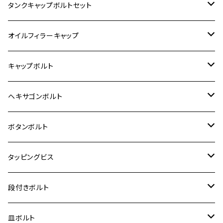
400X
カワサキ【ステンレス】
KAWASAKI
タンクキャップボルトセット
6V モンキー
BALIUS
Z900RS/Z900RS CAFE
ヤマハ【ステンレス】
HONDA
カワサキ
オイルフィラーキャップ
12V モンキー
BALIUS-Ⅱ
Z900RS SE
MT-03
CB1300SF/CB1300SB
スズキ【ステンレス】
SUZUKI
ホンダ
M20 P1.5
キャップボルト
12V Fi モンキー
D-TRACER125
ゼファー400/ゼファーχ
MT-25
CB400SF/CB400SB
ジクサー150
ホンダ【チタン】
YAMAHA
ヤマハ
M20 P2.5
ステンレス
ヘキサゴンボルト
クロスカブ50
D-TRACKER
ゼファー750/ゼファー750RS
MT-125
ダックス125
ジクサー250
ジェイド
M4
カワサキ【チタン】
スズキ
M30 P1.5
チタン
ステンレス
ボタンボルト
クロスカブ110
D-TRACKER X
ゼファー1100/ゼファー1100RS
RZ250
モンキー125
ジクサーSF250
スーパーカブ C125
M5
250TR
M3
M4
ヤマハ【チタン】
チタン
ステンレス
タッピングビス
ジェイド
ER-6F
ZRX400/ZRXⅡ
RZ250R
レブル250
BANDIT250
ハンターカブ CT125
M6
GPZ900R
M4
M5
シグナスX
M4
M4
スズキ【チタン】
チタン
ステンレス
段付きボルト
スーパーカブ C125
ER-6N
ZRX1100/ZRX1100Ⅱ
RZ250RR
ハンターカブ125
GS400
ダックス125
M8
Ninja H2
M5
M6
シグナスX SR
M5
M5
KATANA
M3
M4
チタン
ステンレス
皿ボルト