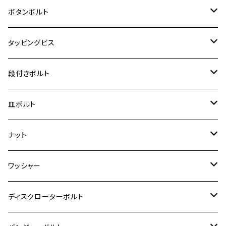
クロスカブ50
D-TRACKER
ゼファー750/ゼファー750RS
MT-125
ダックス125
ジクサー250
ジェイド
M4
カワサキ【チタン】
スズキ
M30 P1.5
チタン
ステンレス
ボタンボルト
クロスカブ110
D-TRACKER X
ゼファー1100/ゼファー1100RS
RZ250
モンキー125
ジクサーSF250
スーパーカブ C125
M5
250TR
M3
M4
ヤマハ【チタン】
チタン
ステンレス
タッピングビス
ジェイド
ER-6F
ZRX400/ZRXⅡ
RZ250R
レブル250
BANDIT250
ハンターカブ CT125
M6
GPZ900R
M4
M5
シグナスX
M4
M4
スズキ【チタン】
チタン
ステンレス
段付きボルト
スーパーカブ C125
ER-6N
ZRX1100/ZRX1100Ⅱ
RZ250RR
ハンターカブ125
GS400
ダックス125
M8
Ninja H2
M5
M6
シグナスX SR
M5
M5
KATANA
M3
M4
チタン
ステンレス
皿ボルト
ダックス125
ESTRELLA
ZRX1200R/ZRX1200S
RZ350
クロスカブ110
GSR400
モンキー125
M10
Ninja 250
M6
M8
マジェスティS
M6
M6
M4
M5
M4
M5
チタン
ステンレス
ナット
ハンターカブ CT125
ESTRELLA RS
ZRX1200DAEG
RZ350R
スーパーカブ110
GSR600
CB400 SUPER FOUR
Ninja 400
M7
M10
BW’S125
M8
M8
M5
M5
M6
M5
M4
チタン
ステンレス
ワッシャー
モンキー125
GPZ900R
Ninja250
RZ350RR
PCX
GSX-R125
CB400 SUPER BOLDOR
Ninja 400R
M8
MT-03
M10
M10
M6
M8
M6
M5
M3
M4
チタン
ステンレス
ディスクローターボルト
ADV150
GPZ1100
Ninja250R
SEROW250
PCX150
GSX-S125
CB1300 SUPER FOUR
Ninja 1000
M10
MT-25
M8
M10
M4
M5
M4
M6