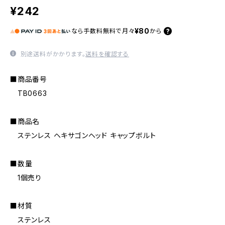
¥242
¥80
なら
手数料無料で
月々
から
別途送料がかかります。
送料を確認する
■商品番号
TB0663
■商品名
ステンレス ヘキサゴンヘッド キャップボルト
■数量
1個売り
■材質
ステンレス