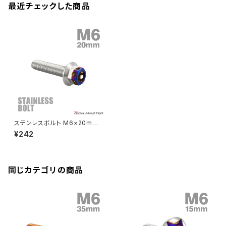
クランクアームボルト
最近チェックした商品
CB250R
Ninja ZX-25R
BALIUS/BALIUS-II
YZF-R3
SV650X
PCX
ZRX400
クランクケースカバー
CBR250R
Ninja ZX-6R
GPZ900R
YZF-R15
V-Storom250
PCX160
ZRX-Ⅱ
ディレイラーボルト
CBR250RR
Ninja ZX-10R
KSR110
YZF-R25
Rebel250
ZRX1100
Vブレーキ台座ボルト
CBR400F
Ninja ZX-14R
エリミネーター/SE
YZF-R125
Rebel500
ZRX1100-Ⅱ
ステンレスボルト M6×20mm
バーエンド
CBR400R
P1.0 六角ボルト ヘキサゴンヘッ
Ninja H2
¥242
ド キャップボルト シルバー×焼き
VTR250
ZRX1200DAEG
チタンカラー TB0663
エアバルブキャップ
CBX400F
VERSYS 650
XR230 モタード / SL230
同じカテゴリの商品
ZRX1200R
CBX550F
ミラーホールキャップ
VULCAN S
ZRX1200S
CL400
W400
ミラーアームスリーブ