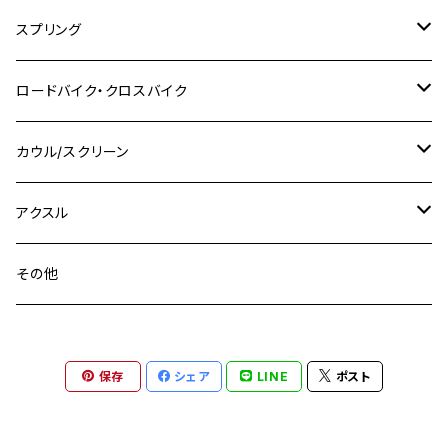
M10
M12
M10
M12
M8
ヤマハ
M10 P1.25
M8 P1.0
CB400 SUPER FOUR
M7 P1.0
KSR110
Ninja1000
チタン
M8
スプリング
XJ400
GSX-S750
CBX400F
Z1000
SR500
M14
M12
M14
M10
スズキ
M8 P1.25
CB400 SUPER BOLDOR
M8 P1.25
Ninja 250R
Ninja1000SX
XJ400D
アルミ
M10
ステンレス
ロードバイク・クロスバイク
GSX-R1000
CRF250L / M / CRF250RALLY
ZEPHYER 400
XSR125
M16
M14
M12
CB400SS
M10 P1.0
Ninja 250
Ninja ZX-6R
XJ550
GSX-R1000R
チタン
ステムボルト
カウル/スクリーン
FT223 / CB223S
ZEPHYER χ
YZF-R3
M24
M16
CB750F
M10 P1.25
Ninja 400R
Ninja ZX-10R
XS650SP
GSX1100S KATANA
GB250 CLUBMAN
ステムナット
スクリーンボルト
アクスル
ZEPHYER 750
YZF-R25
M18
CB900F
Ninja 400
Ninja ZX-25R
XSR125
GSX1300R HAYABUSA
GB350
ZEPHYER 750RS
ステアリングポスト
アクスルナット
その他
YZF-R125
M20
CB1300 SUPER FOUR
Ninja 650
Z1000
XJR400
INAZUMA400
GB350S
ZEPHYER 1100
XJR400
シートクランプ
アクスルスライダー
M22
CB1300 SUPER BOLDOR
Ninja 1000
Z250
XJR400R
KATANA
保存
シェア
LINE
ポスト
GROM
ZEPHYER 1100RS
XJR400R
シートポストボルト
アクスルカラー
CB125R
Ninja 1000SX
Z125 PRO
YZF-R1
SV650
MSX125
Z H2
XMAX