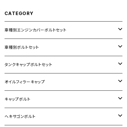
CATEGORY
車種別エンジンカバーボルトセット
ホンダ【ステンレス】
車種別ボルトセット
400X
カワサキ【ステンレス】
KAWASAKI
タンクキャップボルトセット
6V モンキー
BALIUS
Z900RS/Z900RS CAFE
ヤマハ【ステンレス】
HONDA
カワサキ
オイルフィラーキャップ
12V モンキー
BALIUS-Ⅱ
Z900RS SE
MT-03
CB1300SF/CB1300SB
スズキ【ステンレス】
SUZUKI
ホンダ
M20 P1.5
キャップボルト
12V Fi モンキー
D-TRACER125
ゼファー400/ゼファーχ
MT-25
CB400SF/CB400SB
ジクサー150
ホンダ【チタン】
YAMAHA
ヤマハ
M20 P2.5
ステンレス
ヘキサゴンボルト