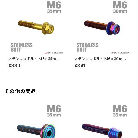
HAWK CB250T
Z650
HAWK CB250N
Z650RS
HAWKⅡ CB400T
Z900
ステンレスボルト M6×35mm
ステンレスボルト M6×30mm
P1.0 フランジ付き 六角ボルト
P1.0 フランジ付き 六角ボルト
¥330
¥341
HAWKⅡ CB400N
CNC ヘキサゴンヘッド ゴールド
CNC ヘキサゴンヘッド 焼きチタ
Z900RS
カラー TB1276
ンカラー TB1299
HORNET250
Z900RS CAFE
その他の商品
JADE250
Z1000
MSX125
Z H2
NSR50