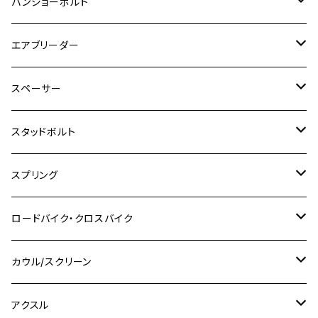
チタン
ステンレス
バンジョーボルト
Ape50
KLX125
Ninja400
SR400
GROM/MSX125
GSX250R
CB1300 SUPER BOLDOR
Ninja 1000SX
MT-125
M10
M5
M6
M5
M7
M4
ホンダ
チタン
ステンレス
エアブリーダー
Ape100
KLX250
Ninja400R
SR500
ハンターカブ
GSX250E KATANA
CBR250R
Ninja ZX-25R
NMAX
M6
M8
M6
M8
M5
ヤマハ
カワサキ
M10 P1.0
チタン
ステンレス
スペーサー
CB223S
KLX250ES
Ninja650
TW200
GSX400E KATANA
CBR250RR
Z900RS
NMAX155
M8
M10
M8
M10
M6
ホンダ
M10 P1.25
M10 P1.0
M7 P1.0
CB400 FOUR
チタン
ステンレス
スタッドボルト
KLX250SR
Ninja650R
TW225
GSX400 IMPULSE
CBR400F
Z900RS CAFE
SR400
M10
M12
M10
M12
M8
ヤマハ
M10 P1.25
M8 P1.0
CB400 SUPER FOUR
M7 P1.0
KSR110
Ninja1000
チタン
M8
スプリング
XJ400
GSX-S750
CBX400F
Z1000
SR500
M14
M12
M14
M10
スズキ
M8 P1.25
CB400 SUPER BOLDOR
M8 P1.25
Ninja 250R
Ninja1000SX
XJ400D
アルミ
M10
ステンレス
ロードバイク・クロスバイク
GSX-R1000
CRF250L / M / CRF250RALLY
ZEPHYER 400
XSR125
M16
M14
M12
CB400SS
M10 P1.0
Ninja 250
Ninja ZX-6R
XJ550
GSX-R1000R
チタン
ステムボルト
カウル/スクリーン
FT223 / CB223S
ZEPHYER χ
YZF-R3
M24
M16
CB750F
M10 P1.25
Ninja 400R
Ninja ZX-10R
XS650SP
GSX1100S KATANA
GB250 CLUBMAN
ステムナット
スクリーンボルト
アクスル
ZEPHYER 750
YZF-R25