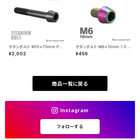
SUPER HAWKⅢ
ZRX1100
VTR250
ZRX1100-Ⅱ
XL230
ZRX1200DAEG
チタンボルト M10×70mm P1.
チタンボルト M6×10mm 1.0 テ
25 テーパーヘッド 六角穴付き
ーパーヘッド 六角穴付き キャッ
¥2,002
¥456
XR230
キャップボルト ブラック JA2150
プボルト レインボーカラー 1個
ZRX1200R
JA4030
XR230 MOTARD
ZRX1200S
商品一覧に戻る
ZOMMER X
ZZR1100
Instagram
ZZR1400
フォローする
250TR