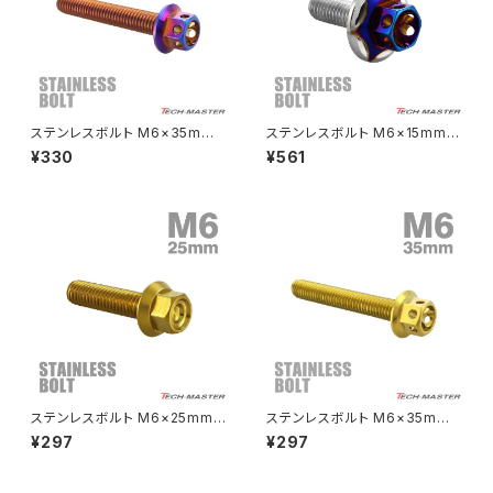
エストレヤ
CRF250 RALLY
W650
キックペダルカバー
CRF250L
W800
ドライブチェーンアジャスターボルトカバー
ステンレスボルト M6×35mm
ステンレスボルト M6×15mm P
P1.0 六角ボルト フラワーヘッド
1.0 六角ボルト ワイドフランジ
¥330
¥561
キャップボルト 焼きチタンカラー
スターフラワーヘッド シルバー×
CRF250M
Z125 PRO
TB0548
焼きチタンカラー TB0997
クラッチケーブル アジャスター
FTR223
Z250
チェーンアジャスター
GB250 CLUBMAN
Z400
マシニングネットアンカー
GB350
Z400J
ステンレスボルト M6×25mm
ステンレスボルト M6×35mm
GB350S
Z400FX
P1.0 フランジ付き 六角ボルト
P1.0 六角ボルト フラワーヘッド
¥297
¥297
CNC ヘキサゴンヘッド ゴールド
キャップボルト ゴールドカラー
カラー TB1274
TB0489
GROM
Z550FX