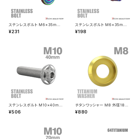
ZEPHYR 400
NSR80
ZEPHYR χ
ステンレスボルト M6×35mm
ステンレスボルト M6×35mm
P1.0 マットタイプ シェルヘッド
P1.0 テーパーシェルヘッド キャ
¥231
¥198
フラット レインボーグリーン TR
ップボルト 焼きチタンカラー TB
PCX
ZEPHYR 750
0354
0371
PCX150
ZEPYER 750 RS
PCX160
ZEPHYER 1100
Rebel250
ZEPHYER 1100 RS
ステンレスボルト M10×40mm
チタンワッシャー M8 外径18m
Rebel500
ZRX400
P1.25 ボタンボルト スターホー
m 枠径14mm フジツボ型ワッシ
¥506
¥880
ルヘッド シルバーカラー TR06
ャー ゴールドカラー 1個 JA117
83
4
SUPER HAWK
ZRX-Ⅱ