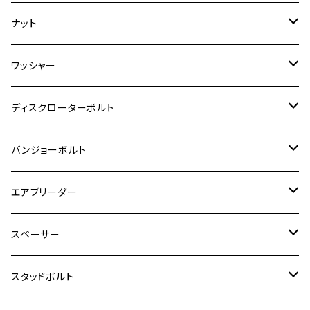
ESTRELLA
ZRX1200R/ZRX1200S
RZ350
クロスカブ110
GSR400
モンキー125
M10
Ninja 250
M6
M8
マジェスティS
M6
M6
M4
M5
M4
M5
チタン
ステンレス
ナット
ハンターカブ CT125
ESTRELLA RS
ZRX1200DAEG
RZ350R
スーパーカブ110
GSR600
CB400 SUPER FOUR
Ninja 400
M7
M10
BW’S125
M8
M8
M5
M5
M6
M5
M4
チタン
ステンレス
ワッシャー
モンキー125
GPZ900R
Ninja250
RZ350RR
PCX
GSX-R125
CB400 SUPER BOLDOR
Ninja 400R
M8
MT-03
M10
M10
M6
M8
M6
M5
M3
M4
チタン
ステンレス
ディスクローターボルト
ADV150
GPZ1100
Ninja250R
SEROW250
PCX150
GSX-S125
CB1300 SUPER FOUR
Ninja 1000
M10
MT-25
M8
M10
M4
M5
M4
M6
チタン
ステンレス
バンジョーボルト
Ape50
KLX125
Ninja400
SR400
GROM/MSX125
GSX250R
CB1300 SUPER BOLDOR
Ninja 1000SX
MT-125
M10
M5
M6
M5
M7
M4
ホンダ
チタン
ステンレス
エアブリーダー
Ape100
KLX250
Ninja400R
SR500
ハンターカブ
GSX250E KATANA
CBR250R
Ninja ZX-25R
NMAX
M6
M8
M6
M8
M5
ヤマハ
カワサキ
M10 P1.0
チタン
ステンレス
スペーサー
CB223S
KLX250ES
Ninja650
TW200
GSX400E KATANA
CBR250RR
Z900RS
NMAX155
M8
M10
M8
M10
M6
ホンダ
M10 P1.25
M10 P1.0
M7 P1.0
CB400 FOUR
チタン
ステンレス
スタッドボルト
KLX250SR
Ninja650R
TW225
GSX400 IMPULSE
CBR400F
Z900RS CAFE
SR400
M10
M12
M10
M12
M8