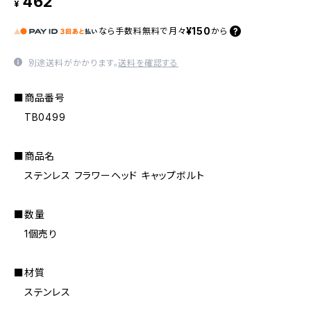
462
¥
¥150
なら
手数料無料で
月々
から
別途送料がかかります。
送料を確認する
■商品番号
TB0499
■商品名
ステンレス フラワーヘッド キャップボルト
■数量
1個売り
■材質
ステンレス