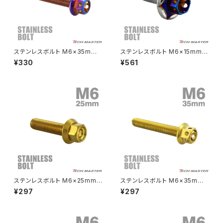
CRF250 RALLY
W650
キックペダルカバー
CRF250L
W800
ドライブチェーンアジャスターボルトカバー
ステンレスボルト M6×35mm
ステンレスボルト M6×15mm P
P1.0 六角ボルト フラワーヘッド
1.0 六角ボルト ワイドフランジ
¥330
¥561
キャップボルト 焼きチタンカラー
スターフラワーヘッド シルバー×
CRF250M
Z125 PRO
TB0548
焼きチタンカラー TB0997
クラッチケーブル アジャスター
FTR223
Z250
チェーンアジャスター
GB250 CLUBMAN
Z400
マシニングネットアンカー
GB350
Z400J
ステンレスボルト M6×25mm
ステンレスボルト M6×35mm
GB350S
Z400FX
P1.0 フランジ付き 六角ボルト
P1.0 六角ボルト フラワーヘッド
¥297
¥297
CNC ヘキサゴンヘッド ゴールド
キャップボルト ゴールドカラー
カラー TB1274
TB0489
GROM
Z550FX