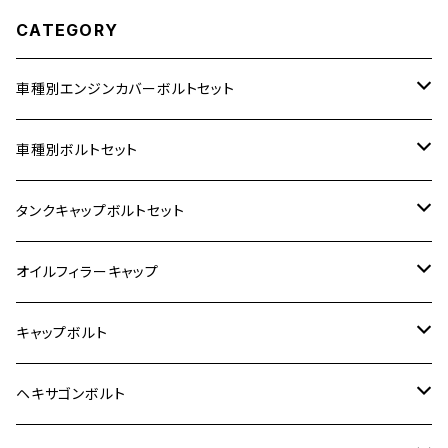
CATEGORY
車種別エンジンカバーボルトセット
ホンダ【ステンレス】
車種別ボルトセット
400X
カワサキ【ステンレス】
KAWASAKI
タンクキャップボルトセット
6V モンキー
BALIUS
Z900RS/Z900RS CAFE
ヤマハ【ステンレス】
HONDA
カワサキ
オイルフィラーキャップ
12V モンキー
BALIUS-Ⅱ
Z900RS SE
MT-03
CB1300SF/CB1300SB
スズキ【ステンレス】
SUZUKI
ホンダ
M20 P1.5
キャップボルト
12V Fi モンキー
D-TRACER125
ゼファー400/ゼファーχ
MT-25
CB400SF/CB400SB
ジクサー150
ホンダ【チタン】
YAMAHA
ヤマハ
M20 P2.5
ステンレス
ヘキサゴンボルト
クロスカブ50
D-TRACKER
ゼファー750/ゼファー750RS
MT-125
ダックス125
ジクサー250