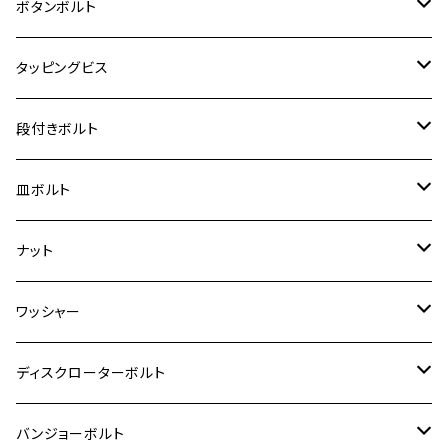
ジェイド
M4
カワサキ【チタン】
スズキ
M30 P1.5
チタン
ステンレス
ボタンボルト
クロスカブ110
D-TRACKER X
ゼファー1100/ゼファー1100RS
RZ250
モンキー125
ジクサーSF250
スーパーカブ C125
M5
250TR
M3
M4
ヤマハ【チタン】
チタン
ステンレス
タッピングビス
ジェイド
ER-6F
ZRX400/ZRXⅡ
RZ250R
レブル250
BANDIT250
ハンターカブ CT125
M6
GPZ900R
M4
M5
シグナスX
M4
M4
スズキ【チタン】
チタン
ステンレス
段付きボルト
スーパーカブ C125
ER-6N
ZRX1100/ZRX1100Ⅱ
RZ250RR
ハンターカブ125
GS400
ダックス125
M8
Ninja H2
M5
M6
シグナスX SR
M5
M5
KATANA
M3
M4
チタン
ステンレス
皿ボルト
ダックス125
ESTRELLA
ZRX1200R/ZRX1200S
RZ350
クロスカブ110
GSR400
モンキー125
M10
Ninja 250
M6
M8
マジェスティS
M6
M6
M4
M5
M4
M5
チタン
ステンレス
ナット
ハンターカブ CT125
ESTRELLA RS
ZRX1200DAEG
RZ350R
スーパーカブ110
GSR600
CB400 SUPER FOUR
Ninja 400
M7
M10
BW’S125
M8
M8
M5
M5
M6
M5
M4
チタン
ステンレス
ワッシャー
モンキー125
GPZ900R
Ninja250
RZ350RR
PCX
GSX-R125
CB400 SUPER BOLDOR
Ninja 400R
M8
MT-03
M10
M10
M6
M8
M6
M5
M3
M4
チタン
ステンレス
ディスクローターボルト
ADV150
GPZ1100
Ninja250R
SEROW250
PCX150
GSX-S125
CB1300 SUPER FOUR
Ninja 1000
M10
MT-25
M8
M10
M4
M5
M4
M6
チタン
ステンレス
バンジョーボルト
Ape50
KLX125
Ninja400