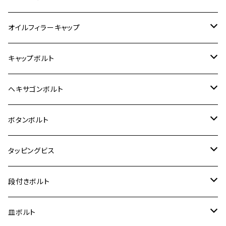
6V モンキー
BALIUS
Z900RS/Z900RS CAFE
ヤマハ【ステンレス】
HONDA
カワサキ
オイルフィラーキャップ
12V モンキー
BALIUS-Ⅱ
Z900RS SE
MT-03
CB1300SF/CB1300SB
スズキ【ステンレス】
SUZUKI
ホンダ
M20 P1.5
キャップボルト
12V Fi モンキー
D-TRACER125
ゼファー400/ゼファーχ
MT-25
CB400SF/CB400SB
ジクサー150
ホンダ【チタン】
YAMAHA
ヤマハ
M20 P2.5
ステンレス
ヘキサゴンボルト
クロスカブ50
D-TRACKER
ゼファー750/ゼファー750RS
MT-125
ダックス125
ジクサー250
ジェイド
M4
カワサキ【チタン】
スズキ
M30 P1.5
チタン
ステンレス
ボタンボルト
クロスカブ110
D-TRACKER X
ゼファー1100/ゼファー1100RS
RZ250
モンキー125
ジクサーSF250
スーパーカブ C125
M5
250TR
M3
M4
ヤマハ【チタン】
チタン
ステンレス
タッピングビス
ジェイド
ER-6F
ZRX400/ZRXⅡ
RZ250R
レブル250
BANDIT250
ハンターカブ CT125
M6
GPZ900R
M4
M5
シグナスX
M4
M4
スズキ【チタン】
チタン
ステンレス
段付きボルト
スーパーカブ C125
ER-6N
ZRX1100/ZRX1100Ⅱ
RZ250RR
ハンターカブ125
GS400
ダックス125
M8
Ninja H2
M5
M6
シグナスX SR
M5
M5
KATANA
M3
M4
チタン
ステンレス
皿ボルト
ダックス125