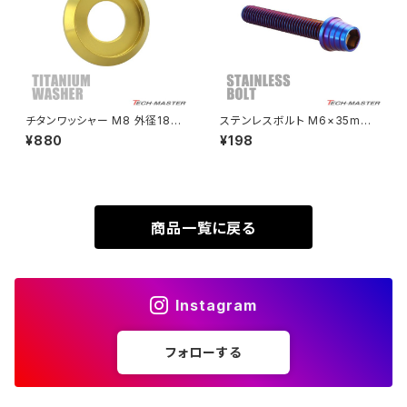
VTR250
ZRX1100-Ⅱ
XL230
ZRX1200DAEG
チタンワッシャー M8 外径18m
ステンレスボルト M6×35mm
m 枠径14mm フジツボ型ワッシ
P1.0 テーパーシェルヘッド キャ
¥880
¥198
XR230
ャー ゴールドカラー 1個 JA117
ップボルト 焼きチタンカラー TB
ZRX1200R
4
0371
XR230 MOTARD
ZRX1200S
商品一覧に戻る
ZOMMER X
ZZR1100
Instagram
ZZR1400
フォローする
250TR