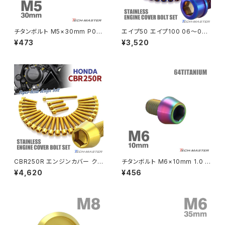
NSR80
ZEPHYR χ
チタンボルト M5×30mm P0.8
エイプ50 エイプ100 06〜08
皿ボルト 六角穴付き キャップボ
年 XRモタード エンジンカバー
¥473
¥3,520
ルト シルバーカラー 1個 JA152
クランクケース ボルト 14本セッ
PCX
ZEPHYR 750
0
ト ステンレス製 焼きチタンカラ
ー TB6193
PCX150
ZEPYER 750 RS
PCX160
ZEPHYER 1100
Rebel250
ZEPHYER 1100 RS
CBR250R エンジンカバー クラ
チタンボルト M6×10mm 1.0 テ
Rebel500
ZRX400
ンクケース ボルト 29本セット
ーパーヘッド 六角穴付き キャッ
¥4,620
¥456
ステンレス製 ホンダ車用 ゴール
プボルト レインボーカラー 1個
ドカラー TB6439
JA4030
SUPER HAWK
ZRX-Ⅱ
SUPER HAWKⅢ
ZRX1100