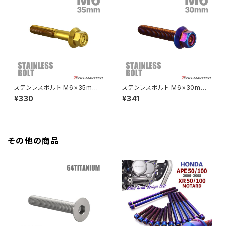
HAWK CB250T
Z650
HAWK CB250N
Z650RS
HAWKⅡ CB400T
Z900
ステンレスボルト M6×35mm
ステンレスボルト M6×30mm
P1.0 フランジ付き 六角ボルト
P1.0 フランジ付き 六角ボルト
¥330
¥341
HAWKⅡ CB400N
CNC ヘキサゴンヘッド ゴールド
CNC ヘキサゴンヘッド 焼きチタ
Z900RS
カラー TB1276
ンカラー TB1299
HORNET250
Z900RS CAFE
その他の商品
JADE250
Z1000
MSX125
Z H2
NSR50
ZEPHYR 400