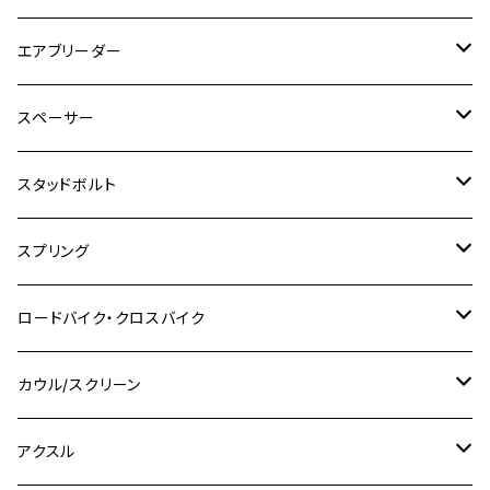
SR400
GROM/MSX125
GSX250R
CB1300 SUPER BOLDOR
Ninja 1000SX
MT-125
M10
M5
M6
M5
M7
M4
ホンダ
チタン
ステンレス
エアブリーダー
Ape100
KLX250
Ninja400R
SR500
ハンターカブ
GSX250E KATANA
CBR250R
Ninja ZX-25R
NMAX
M6
M8
M6
M8
M5
ヤマハ
カワサキ
M10 P1.0
チタン
ステンレス
スペーサー
CB223S
KLX250ES
Ninja650
TW200
GSX400E KATANA
CBR250RR
Z900RS
NMAX155
M8
M10
M8
M10
M6
ホンダ
M10 P1.25
M10 P1.0
M7 P1.0
CB400 FOUR
チタン
ステンレス
スタッドボルト
KLX250SR
Ninja650R
TW225
GSX400 IMPULSE
CBR400F
Z900RS CAFE
SR400
M10
M12
M10
M12
M8
ヤマハ
M10 P1.25
M8 P1.0
CB400 SUPER FOUR
M7 P1.0
KSR110
Ninja1000
チタン
M8
スプリング
XJ400
GSX-S750
CBX400F
Z1000
SR500
M14
M12
M14
M10
スズキ
M8 P1.25
CB400 SUPER BOLDOR
M8 P1.25
Ninja 250R
Ninja1000SX
XJ400D
アルミ
M10
ステンレス
ロードバイク・クロスバイク
GSX-R1000
CRF250L / M / CRF250RALLY
ZEPHYER 400
XSR125
M16
M14
M12
CB400SS
M10 P1.0
Ninja 250
Ninja ZX-6R
XJ550
GSX-R1000R
チタン
ステムボルト
カウル/スクリーン
FT223 / CB223S
ZEPHYER χ
YZF-R3
M24
M16
CB750F
M10 P1.25
Ninja 400R
Ninja ZX-10R
XS650SP
GSX1100S KATANA
GB250 CLUBMAN
ステムナット
スクリーンボルト
アクスル
ZEPHYER 750
YZF-R25
M18