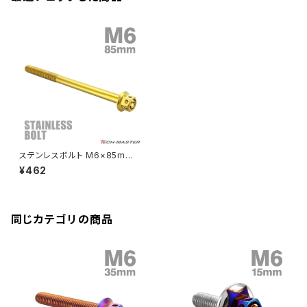
CB250R
Ninja ZX-25R
BALIUS/BALIUS-II
YZF-R3
SV650X
PCX
ZRX400
クランクケースカバー
CBR250R
Ninja ZX-6R
GPZ900R
YZF-R15
V-Storom250
PCX160
ZRX-Ⅱ
ディレイラーボルト
CBR250RR
Ninja ZX-10R
KSR110
YZF-R25
Rebel250
ZRX1100
Vブレーキ台座ボルト
CBR400F
Ninja ZX-14R
エリミネーター/SE
YZF-R125
Rebel500
ZRX1100-Ⅱ
ステンレスボルト M6×85mm
バーエンド
CBR400R
P1.0 六角ボルト フラワーヘッド
Ninja H2
¥462
キャップボルト ゴールドカラー
VTR250
ZRX1200DAEG
TB0499
エアバルブキャップ
CBX400F
VERSYS 650
XR230 モタード / SL230
同じカテゴリの商品
ZRX1200R
CBX550F
ミラーホールキャップ
VULCAN S
ZRX1200S
CL400
W400
ミラーアームスリーブ
エストレヤ