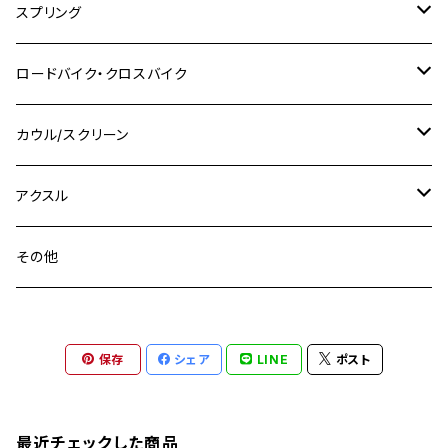
ヤマハ
M10 P1.25
M8 P1.0
CB400 SUPER FOUR
M7 P1.0
KSR110
Ninja1000
チタン
M8
スプリング
XJ400
GSX-S750
CBX400F
Z1000
SR500
M14
M12
M14
M10
スズキ
M8 P1.25
CB400 SUPER BOLDOR
M8 P1.25
Ninja 250R
Ninja1000SX
XJ400D
アルミ
M10
ステンレス
ロードバイク・クロスバイク
GSX-R1000
CRF250L / M / CRF250RALLY
ZEPHYER 400
XSR125
M16
M14
M12
CB400SS
M10 P1.0
Ninja 250
Ninja ZX-6R
XJ550
GSX-R1000R
チタン
ステムボルト
カウル/スクリーン
FT223 / CB223S
ZEPHYER χ
YZF-R3
M24
M16
CB750F
M10 P1.25
Ninja 400R
Ninja ZX-10R
XS650SP
GSX1100S KATANA
GB250 CLUBMAN
ステムナット
スクリーンボルト
アクスル
ZEPHYER 750
YZF-R25
M18
CB900F
Ninja 400
Ninja ZX-25R
XSR125
GSX1300R HAYABUSA
GB350
ZEPHYER 750RS
ステアリングポスト
アクスルナット
その他
YZF-R125
M20
CB1300 SUPER FOUR
Ninja 650
Z1000
XJR400
INAZUMA400
GB350S
ZEPHYER 1100
XJR400
シートクランプ
アクスルスライダー
M22
CB1300 SUPER BOLDOR
Ninja 1000
Z250
XJR400R
KATANA
保存
シェア
LINE
ポスト
GROM
ZEPHYER 1100RS
XJR400R
シートポストボルト
アクスルカラー
CB125R
Ninja 1000SX
Z125 PRO
YZF-R1
SV650
MSX125
Z H2
XMAX
クランクアームボルト
最近チェックした商品