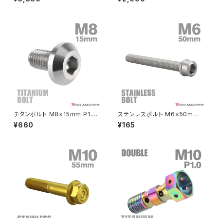
JA65 64チタン フロントフォー
ラー 5本セット JA966
PCX
ZEPHYR 750
ククランプ用ボルト 4本セット ブ
ラック BS0220
PCX150
ZEPYER 750 RS
PCX160
ZEPHYER 1100
Rebel250
ZEPHYER 1100 RS
チタンボルト M8×15mm P1.25
ステンレスボルト M6×50mm
Rebel500
ZRX400
テーパーヘッド 六角穴 ボタンボ
P1.0 スリムヘッド キャップボル
¥660
¥165
ルト シルバーカラー 素地 1個 J
ト シルバーカラー TB0197
A745
SUPER HAWK
ZRX-Ⅱ
SUPER HAWKⅢ
ZRX1100
VTR250
ZRX1100-Ⅱ