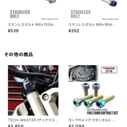
Z650RS
HAWKⅡ CB400T
Z900
ステンレスボルト M6×120mm
ステンレスボルト M6×95mm
P1.0 六角ボルト CNC ヘキサゴ
P1.0 テーパーシェルヘッド キャ
¥539
¥352
HAWKⅡ CB400N
ン キャップボルト シルバーカラ
ップボルト シルバー×焼きチタン
Z900RS
ー TB1269
カラー TB0865
HORNET250
Z900RS CAFE
その他の商品
JADE250
Z1000
MSX125
Z H2
NSR50
ZEPHYR 400
NSR80
ZEPHYR χ
TECH-MASTER (テックマスタ
タンクキャップ チタンボルト バ
ー) CT125 ハンターカブ JA55
イク ヤマハ 5穴用 焼きチタンカ
¥3,850
¥2,090