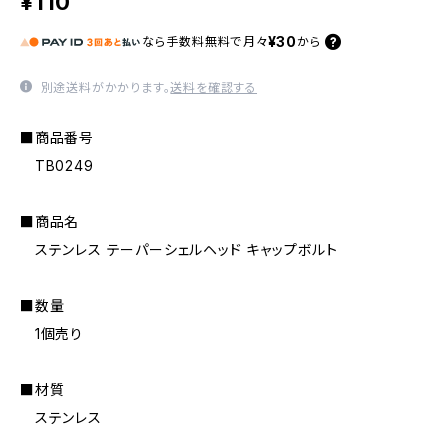
¥110
¥30
なら
手数料無料で
月々
から
別途送料がかかります。
送料を確認する
■商品番号
TB0249
■商品名
ステンレス テーパーシェルヘッド キャップボルト
■数量
1個売り
■材質
ステンレス