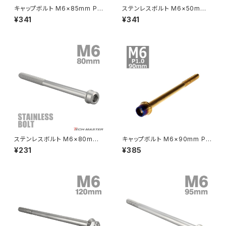
ドライブチェーンアジャスターボルトカバー
キャップボルト M6×85mm P1.
ステンレスボルト M6×50mm
0 テーパー ステンレス ゴールド
P1.0 六角ボルト CNC ヘキサゴ
¥341
¥341
＆焼きチタンカラー 1個 TB074
ン キャップボルト シルバーカラ
CRF250M
Z125 PRO
0
ー TB1255
クラッチケーブル アジャスター
FTR223
Z250
チェーンアジャスター
GB250 CLUBMAN
Z400
マシニングネットアンカー
GB350
Z400J
ステンレスボルト M6×80mm
キャップボルト M6×90mm P1.
GB350S
Z400FX
P1.0 スリムヘッド キャップボル
0 テーパー ステンレス ゴールド
¥231
¥385
ト シルバーカラー TB0203
＆焼きチタンカラー 1個 TB074
1
GROM
Z550FX
HAWK CB250T
Z650
HAWK CB250N