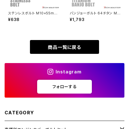
XL230
ZRX1200DAEG
ステンレスボルト M10×55mm
バンジョーボルト 64チタン M1
P1.25 フランジ付き 六角ボルト
0 P1.0 ダブル ブレーキライン
¥638
¥1,793
XR230
CNC ヘキサゴンヘッド ゴールド
焼きチタンカラー 虹色 JA213
ZRX1200R
カラー TB1177
XR230 MOTARD
ZRX1200S
商品一覧に戻る
ZOMMER X
ZZR1100
Instagram
ZZR1400
フォローする
250TR
CATEGORY