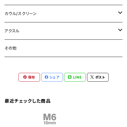
M16
M14
M12
CB400SS
M10 P1.0
Ninja 250
Ninja ZX-6R
XJ550
GSX-R1000R
チタン
ステムボルト
カウル/スクリーン
FT223 / CB223S
ZEPHYER χ
YZF-R3
M24
M16
CB750F
M10 P1.25
Ninja 400R
Ninja ZX-10R
XS650SP
GSX1100S KATANA
GB250 CLUBMAN
ステムナット
スクリーンボルト
アクスル
ZEPHYER 750
YZF-R25
M18
CB900F
Ninja 400
Ninja ZX-25R
XSR125
GSX1300R HAYABUSA
GB350
ZEPHYER 750RS
ステアリングポスト
アクスルナット
その他
YZF-R125
M20
CB1300 SUPER FOUR
Ninja 650
Z1000
XJR400
INAZUMA400
GB350S
ZEPHYER 1100
XJR400
シートクランプ
アクスルスライダー
M22
CB1300 SUPER BOLDOR
Ninja 1000
Z250
XJR400R
KATANA
保存
シェア
LINE
ポスト
GROM
ZEPHYER 1100RS
XJR400R
シートポストボルト
アクスルカラー
CB125R
Ninja 1000SX
Z125 PRO
YZF-R1
SV650
MSX125
Z H2
XMAX
クランクアームボルト
最近チェックした商品
CB250R
Ninja ZX-25R
BALIUS/BALIUS-II
YZF-R3
SV650X
PCX
ZRX400
クランクケースカバー
CBR250R
Ninja ZX-6R
GPZ900R
YZF-R15
V-Storom250
PCX160