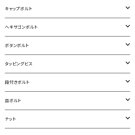
12V モンキー
BALIUS-Ⅱ
Z900RS SE
MT-03
CB1300SF/CB1300SB
スズキ【ステンレス】
SUZUKI
ホンダ
M20 P1.5
キャップボルト
12V Fi モンキー
D-TRACER125
ゼファー400/ゼファーχ
MT-25
CB400SF/CB400SB
ジクサー150
ホンダ【チタン】
YAMAHA
ヤマハ
M20 P2.5
ステンレス
ヘキサゴンボルト
クロスカブ50
D-TRACKER
ゼファー750/ゼファー750RS
MT-125
ダックス125
ジクサー250
ジェイド
M4
カワサキ【チタン】
スズキ
M30 P1.5
チタン
ステンレス
ボタンボルト
クロスカブ110
D-TRACKER X
ゼファー1100/ゼファー1100RS
RZ250
モンキー125
ジクサーSF250
スーパーカブ C125
M5
250TR
M3
M4
ヤマハ【チタン】
チタン
ステンレス
タッピングビス
ジェイド
ER-6F
ZRX400/ZRXⅡ
RZ250R
レブル250
BANDIT250
ハンターカブ CT125
M6
GPZ900R
M4
M5
シグナスX
M4
M4
スズキ【チタン】
チタン
ステンレス
段付きボルト
スーパーカブ C125
ER-6N
ZRX1100/ZRX1100Ⅱ
RZ250RR
ハンターカブ125
GS400
ダックス125
M8
Ninja H2
M5
M6
シグナスX SR
M5
M5
KATANA
M3
M4
チタン
ステンレス
皿ボルト
ダックス125
ESTRELLA
ZRX1200R/ZRX1200S
RZ350
クロスカブ110
GSR400
モンキー125
M10
Ninja 250
M6
M8
マジェスティS
M6
M6
M4
M5
M4
M5
チタン
ステンレス
ナット
ハンターカブ CT125
ESTRELLA RS
ZRX1200DAEG
RZ350R
スーパーカブ110
GSR600
CB400 SUPER FOUR
Ninja 400
M7
M10
BW’S125
M8
M8
M5
M5
M6