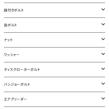
ジェイド
ER-6F
ZRX400/ZRXⅡ
RZ250R
レブル250
BANDIT250
ハンターカブ CT125
M6
GPZ900R
M4
M5
シグナスX
M4
M4
スズキ【チタン】
チタン
ステンレス
段付きボルト
スーパーカブ C125
ER-6N
ZRX1100/ZRX1100Ⅱ
RZ250RR
ハンターカブ125
GS400
ダックス125
M8
Ninja H2
M5
M6
シグナスX SR
M5
M5
KATANA
M3
M4
チタン
ステンレス
皿ボルト
ダックス125
ESTRELLA
ZRX1200R/ZRX1200S
RZ350
クロスカブ110
GSR400
モンキー125
M10
Ninja 250
M6
M8
マジェスティS
M6
M6
M4
M5
M4
M5
チタン
ステンレス
ナット
ハンターカブ CT125
ESTRELLA RS
ZRX1200DAEG
RZ350R
スーパーカブ110
GSR600
CB400 SUPER FOUR
Ninja 400
M7
M10
BW’S125
M8
M8
M5
M5
M6
M5
M4
チタン
ステンレス
ワッシャー
モンキー125
GPZ900R
Ninja250
RZ350RR
PCX
GSX-R125
CB400 SUPER BOLDOR
Ninja 400R
M8
MT-03
M10
M10
M6
M8
M6
M5
M3
M4
チタン
ステンレス
ディスクローターボルト
ADV150
GPZ1100
Ninja250R
SEROW250
PCX150
GSX-S125
CB1300 SUPER FOUR
Ninja 1000
M10
MT-25
M8
M10
M4
M5
M4
M6
チタン
ステンレス
バンジョーボルト
Ape50
KLX125
Ninja400
SR400
GROM/MSX125
GSX250R
CB1300 SUPER BOLDOR
Ninja 1000SX
MT-125
M10
M5
M6
M5
M7
M4
ホンダ
チタン
ステンレス
エアブリーダー
Ape100
KLX250
Ninja400R
SR500
ハンターカブ
GSX250E KATANA
CBR250R
Ninja ZX-25R
NMAX