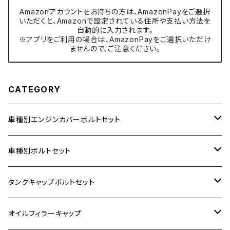
Amazonアカウントをお持ちの方は、AmazonPayをご選択
いただくと、Amazonで設定されている住所や支払い方法を
自動的に入力されます。
※アプリをご利用の場合は、AmazonPayをご選択いただけ
ませんので、ご注意ください。
CATEGORY
車種別エンジンカバーボルトセット
ホンダ【ステンレス】
車種別ボルトセット
400X
カワサキ【ステンレス】
KAWASAKI
タンクキャップボルトセット
6V モンキー
BALIUS
Z900RS/Z900RS CAFE
ヤマハ【ステンレス】
HONDA
カワサキ
オイルフィラーキャップ