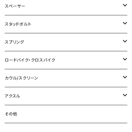
M6
M8
M6
M8
M5
ヤマハ
カワサキ
M10 P1.0
チタン
ステンレス
スペーサー
CB223S
KLX250ES
Ninja650
TW200
GSX400E KATANA
CBR250RR
Z900RS
NMAX155
M8
M10
M8
M10
M6
ホンダ
M10 P1.25
M10 P1.0
M7 P1.0
CB400 FOUR
チタン
ステンレス
スタッドボルト
KLX250SR
Ninja650R
TW225
GSX400 IMPULSE
CBR400F
Z900RS CAFE
SR400
M10
M12
M10
M12
M8
ヤマハ
M10 P1.25
M8 P1.0
CB400 SUPER FOUR
M7 P1.0
KSR110
Ninja1000
チタン
M8
スプリング
XJ400
GSX-S750
CBX400F
Z1000
SR500
M14
M12
M14
M10
スズキ
M8 P1.25
CB400 SUPER BOLDOR
M8 P1.25
Ninja 250R
Ninja1000SX
XJ400D
アルミ
M10
ステンレス
ロードバイク・クロスバイク
GSX-R1000
CRF250L / M / CRF250RALLY
ZEPHYER 400
XSR125
M16
M14
M12
CB400SS
M10 P1.0
Ninja 250
Ninja ZX-6R
XJ550
GSX-R1000R
チタン
ステムボルト
カウル/スクリーン
FT223 / CB223S
ZEPHYER χ
YZF-R3
M24
M16
CB750F
M10 P1.25
Ninja 400R
Ninja ZX-10R
XS650SP
GSX1100S KATANA
GB250 CLUBMAN
ステムナット
スクリーンボルト
アクスル
ZEPHYER 750
YZF-R25
M18
CB900F
Ninja 400
Ninja ZX-25R
XSR125
GSX1300R HAYABUSA
GB350
ZEPHYER 750RS
ステアリングポスト
アクスルナット
その他
YZF-R125
M20
CB1300 SUPER FOUR
Ninja 650
Z1000
XJR400
INAZUMA400
GB350S
ZEPHYER 1100
XJR400
シートクランプ
アクスルスライダー