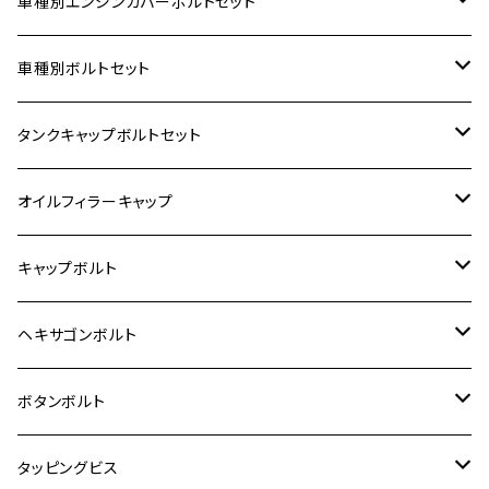
車種別エンジンカバーボルトセット
ホンダ【ステンレス】
車種別ボルトセット
400X
カワサキ【ステンレス】
KAWASAKI
タンクキャップボルトセット
6V モンキー
BALIUS
Z900RS/Z900RS CAFE
ヤマハ【ステンレス】
HONDA
カワサキ
オイルフィラーキャップ
12V モンキー
BALIUS-Ⅱ
Z900RS SE
MT-03
CB1300SF/CB1300SB
スズキ【ステンレス】
SUZUKI
ホンダ
M20 P1.5
キャップボルト
12V Fi モンキー
D-TRACER125
ゼファー400/ゼファーχ
MT-25
CB400SF/CB400SB
ジクサー150
ホンダ【チタン】
YAMAHA
ヤマハ
M20 P2.5
ステンレス
ヘキサゴンボルト
クロスカブ50
D-TRACKER
ゼファー750/ゼファー750RS
MT-125
ダックス125
ジクサー250
ジェイド
M4
カワサキ【チタン】
スズキ
M30 P1.5
チタン
ステンレス
ボタンボルト
クロスカブ110
D-TRACKER X
ゼファー1100/ゼファー1100RS
RZ250
モンキー125
ジクサーSF250
スーパーカブ C125
M5
250TR
M3
M4
ヤマハ【チタン】
チタン
ステンレス
タッピングビス