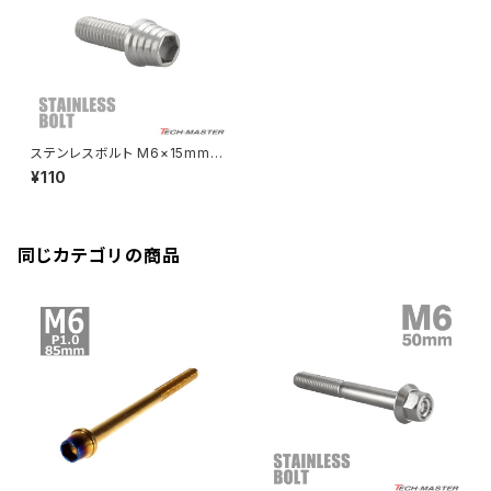
ZRX-Ⅱ
ディレイラーボルト
CBR250RR
Ninja ZX-10R
KSR110
YZF-R25
Rebel250
ZRX1100
Vブレーキ台座ボルト
CBR400F
Ninja ZX-14R
エリミネーター/SE
YZF-R125
Rebel500
ZRX1100-Ⅱ
ステンレスボルト M6×15mm P
バーエンド
CBR400R
1.0 テーパーシェルヘッド キャッ
Ninja H2
¥110
プボルト シルバーカラー TB02
VTR250
ZRX1200DAEG
49
エアバルブキャップ
CBX400F
VERSYS 650
XR230 モタード / SL230
同じカテゴリの商品
ZRX1200R
CBX550F
ミラーホールキャップ
VULCAN S
ZRX1200S
CL400
W400
ミラーアームスリーブ
エストレヤ
CRF250 RALLY
W650
キックペダルカバー
CRF250L
W800