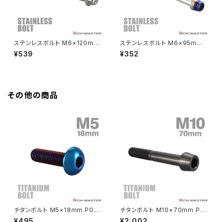
Z650RS
HAWKⅡ CB400T
Z900
ステンレスボルト M6×120mm
ステンレスボルト M6×95mm
P1.0 六角ボルト CNC ヘキサゴ
P1.0 テーパーシェルヘッド キャ
¥539
¥352
HAWKⅡ CB400N
ン キャップボルト シルバーカラ
ップボルト シルバー×焼きチタン
Z900RS
ー TB1269
カラー TB0865
HORNET250
Z900RS CAFE
その他の商品
JADE250
Z1000
MSX125
Z H2
NSR50
ZEPHYR 400
NSR80
ZEPHYR χ
チタンボルト M5×18mm P0.8
チタンボルト M10×70mm P1.
トラスヘッド 六角穴付き 焼きチ
25 テーパーヘッド 六角穴付き
¥495
¥2,002