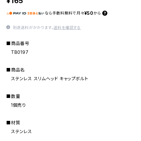
¥165
¥50
なら
手数料無料で
月々
から
別途送料がかかります。
送料を確認する
■商品番号
TB0197
■商品名
ステンレス スリムヘッド キャップボルト
■数量
1個売り
■材質
ステンレス