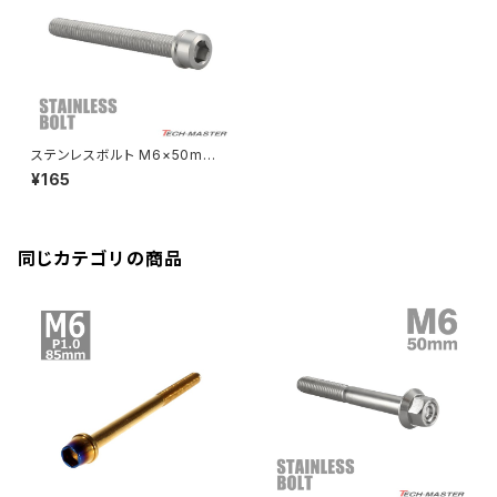
ZRX-Ⅱ
ディレイラーボルト
CBR250RR
Ninja ZX-10R
KSR110
YZF-R25
Rebel250
ZRX1100
Vブレーキ台座ボルト
CBR400F
Ninja ZX-14R
エリミネーター/SE
YZF-R125
Rebel500
ZRX1100-Ⅱ
ステンレスボルト M6×50mm
バーエンド
CBR400R
P1.0 スリムヘッド キャップボル
Ninja H2
¥165
ト シルバーカラー TB0197
VTR250
ZRX1200DAEG
エアバルブキャップ
CBX400F
VERSYS 650
XR230 モタード / SL230
同じカテゴリの商品
ZRX1200R
CBX550F
ミラーホールキャップ
VULCAN S
ZRX1200S
CL400
W400
ミラーアームスリーブ
エストレヤ
CRF250 RALLY
W650
キックペダルカバー
CRF250L
W800