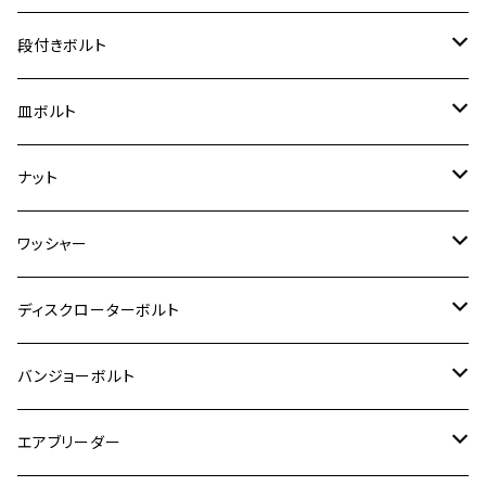
ジェイド
ER-6F
ZRX400/ZRXⅡ
RZ250R
レブル250
BANDIT250
ハンターカブ CT125
M6
GPZ900R
M4
M5
シグナスX
M4
M4
スズキ【チタン】
チタン
ステンレス
段付きボルト
スーパーカブ C125
ER-6N
ZRX1100/ZRX1100Ⅱ
RZ250RR
ハンターカブ125
GS400
ダックス125
M8
Ninja H2
M5
M6
シグナスX SR
M5
M5
KATANA
M3
M4
チタン
ステンレス
皿ボルト
ダックス125
ESTRELLA
ZRX1200R/ZRX1200S
RZ350
クロスカブ110
GSR400
モンキー125
M10
Ninja 250
M6
M8
マジェスティS
M6
M6
M4
M5
M4
M5
チタン
ステンレス
ナット
ハンターカブ CT125
ESTRELLA RS
ZRX1200DAEG
RZ350R
スーパーカブ110
GSR600
CB400 SUPER FOUR
Ninja 400
M7
M10
BW’S125
M8
M8
M5
M5
M6
M5
M4
チタン
ステンレス
ワッシャー
モンキー125
GPZ900R
Ninja250
RZ350RR
PCX
GSX-R125
CB400 SUPER BOLDOR
Ninja 400R
M8
MT-03
M10
M10
M6
M8
M6
M5
M3
M4
チタン
ステンレス
ディスクローターボルト
ADV150
GPZ1100
Ninja250R
SEROW250
PCX150
GSX-S125
CB1300 SUPER FOUR
Ninja 1000
M10
MT-25
M8
M10
M4
M5
M4
M6
チタン
ステンレス
バンジョーボルト
Ape50
KLX125
Ninja400
SR400
GROM/MSX125
GSX250R
CB1300 SUPER BOLDOR
Ninja 1000SX
MT-125
M10
M5
M6
M5
M7
M4
ホンダ
チタン
ステンレス
エアブリーダー
Ape100
KLX250
Ninja400R
SR500
ハンターカブ
GSX250E KATANA
CBR250R
Ninja ZX-25R
NMAX