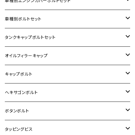
車種別エンジンカバーボルトセット
ホンダ【ステンレス】
車種別ボルトセット
400X
カワサキ【ステンレス】
KAWASAKI
タンクキャップボルトセット
6V モンキー
BALIUS
Z900RS/Z900RS CAFE
ヤマハ【ステンレス】
HONDA
カワサキ
オイルフィラーキャップ
12V モンキー
BALIUS-Ⅱ
Z900RS SE
MT-03
CB1300SF/CB1300SB
スズキ【ステンレス】
SUZUKI
ホンダ
M20 P1.5
キャップボルト
12V Fi モンキー
D-TRACER125
ゼファー400/ゼファーχ
MT-25
CB400SF/CB400SB
ジクサー150
ホンダ【チタン】
YAMAHA
ヤマハ
M20 P2.5
ステンレス
ヘキサゴンボルト
クロスカブ50
D-TRACKER
ゼファー750/ゼファー750RS
MT-125
ダックス125
ジクサー250
ジェイド
M4
カワサキ【チタン】
スズキ
M30 P1.5
チタン
ステンレス
ボタンボルト
クロスカブ110
D-TRACKER X
ゼファー1100/ゼファー1100RS
RZ250
モンキー125
ジクサーSF250
スーパーカブ C125
M5
250TR
M3
M4
ヤマハ【チタン】
チタン
ステンレス
タッピングビス