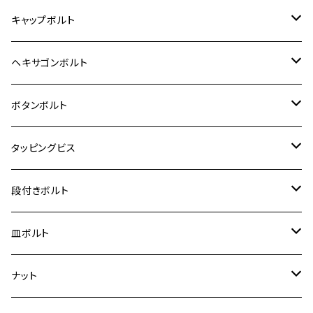
12V モンキー
BALIUS-Ⅱ
Z900RS SE
MT-03
CB1300SF/CB1300SB
スズキ【ステンレス】
SUZUKI
ホンダ
M20 P1.5
キャップボルト
12V Fi モンキー
D-TRACER125
ゼファー400/ゼファーχ
MT-25
CB400SF/CB400SB
ジクサー150
ホンダ【チタン】
YAMAHA
ヤマハ
M20 P2.5
ステンレス
ヘキサゴンボルト
クロスカブ50
D-TRACKER
ゼファー750/ゼファー750RS
MT-125
ダックス125
ジクサー250
ジェイド
M4
カワサキ【チタン】
スズキ
M30 P1.5
チタン
ステンレス
ボタンボルト
クロスカブ110
D-TRACKER X
ゼファー1100/ゼファー1100RS
RZ250
モンキー125
ジクサーSF250
スーパーカブ C125
M5
250TR
M3
M4
ヤマハ【チタン】
チタン
ステンレス
タッピングビス
ジェイド
ER-6F
ZRX400/ZRXⅡ
RZ250R
レブル250
BANDIT250
ハンターカブ CT125
M6
GPZ900R
M4
M5
シグナスX
M4
M4
スズキ【チタン】
チタン
ステンレス
段付きボルト
スーパーカブ C125
ER-6N
ZRX1100/ZRX1100Ⅱ
RZ250RR
ハンターカブ125
GS400
ダックス125
M8
Ninja H2
M5
M6
シグナスX SR
M5
M5
KATANA
M3
M4
チタン
ステンレス
皿ボルト
ダックス125
ESTRELLA
ZRX1200R/ZRX1200S
RZ350
クロスカブ110
GSR400
モンキー125
M10
Ninja 250
M6
M8
マジェスティS
M6
M6
M4
M5
M4
M5
チタン
ステンレス
ナット
ハンターカブ CT125
ESTRELLA RS
ZRX1200DAEG
RZ350R
スーパーカブ110
GSR600
CB400 SUPER FOUR
Ninja 400
M7
M10
BW’S125
M8
M8
M5
M5
M6