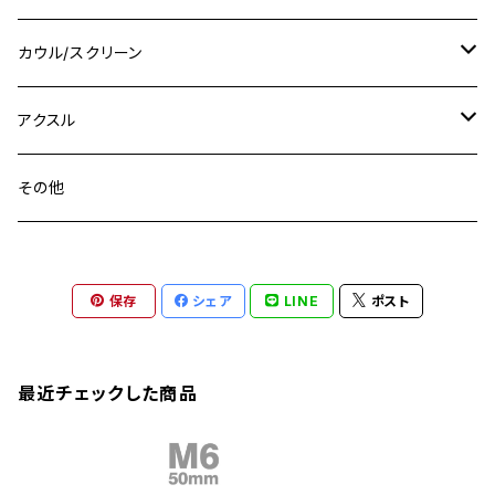
M16
M14
M12
CB400SS
M10 P1.0
Ninja 250
Ninja ZX-6R
XJ550
GSX-R1000R
チタン
ステムボルト
カウル/スクリーン
FT223 / CB223S
ZEPHYER χ
YZF-R3
M24
M16
CB750F
M10 P1.25
Ninja 400R
Ninja ZX-10R
XS650SP
GSX1100S KATANA
GB250 CLUBMAN
ステムナット
スクリーンボルト
アクスル
ZEPHYER 750
YZF-R25
M18
CB900F
Ninja 400
Ninja ZX-25R
XSR125
GSX1300R HAYABUSA
GB350
ZEPHYER 750RS
ステアリングポスト
アクスルナット
その他
YZF-R125
M20
CB1300 SUPER FOUR
Ninja 650
Z1000
XJR400
INAZUMA400
GB350S
ZEPHYER 1100
XJR400
シートクランプ
アクスルスライダー
M22
CB1300 SUPER BOLDOR
Ninja 1000
Z250
XJR400R
KATANA
保存
シェア
LINE
ポスト
GROM
ZEPHYER 1100RS
XJR400R
シートポストボルト
アクスルカラー
CB125R
Ninja 1000SX
Z125 PRO
YZF-R1
SV650
MSX125
Z H2
XMAX
クランクアームボルト
最近チェックした商品
CB250R
Ninja ZX-25R
BALIUS/BALIUS-II
YZF-R3
SV650X
PCX
ZRX400
クランクケースカバー
CBR250R
Ninja ZX-6R
GPZ900R
YZF-R15
V-Storom250
PCX160