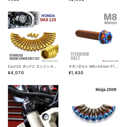
タンカラー 1個 JA2655
キャップボルト ブラック JA2150
PCX
ZEPHYR 750
PCX150
ZEPYER 750 RS
PCX160
ZEPHYER 1100
Rebel250
ZEPHYER 1100 RS
Dax125 ダックス エンジンカバ
チタンボルト M8×40mm P1.2
Rebel500
ZRX400
ー クランクケース ボルト 25本
5 ヘキサゴン トルクスヘッド キ
¥4,070
¥1,430
セット ステンレス製 ホンダ車用
ャップボルト 焼きチタンカラー 1
ゴールドカラー TB6952
個 JA1396
SUPER HAWK
ZRX-Ⅱ
SUPER HAWKⅢ
ZRX1100
VTR250
ZRX1100-Ⅱ