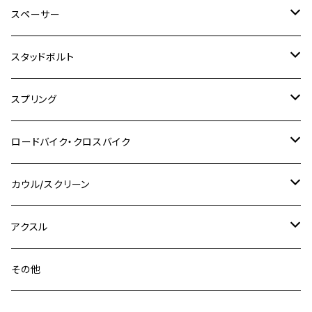
M6
M8
M6
M8
M5
ヤマハ
カワサキ
M10 P1.0
チタン
ステンレス
スペーサー
CB223S
KLX250ES
Ninja650
TW200
GSX400E KATANA
CBR250RR
Z900RS
NMAX155
M8
M10
M8
M10
M6
ホンダ
M10 P1.25
M10 P1.0
M7 P1.0
CB400 FOUR
チタン
ステンレス
スタッドボルト
KLX250SR
Ninja650R
TW225
GSX400 IMPULSE
CBR400F
Z900RS CAFE
SR400
M10
M12
M10
M12
M8
ヤマハ
M10 P1.25
M8 P1.0
CB400 SUPER FOUR
M7 P1.0
KSR110
Ninja1000
チタン
M8
スプリング
XJ400
GSX-S750
CBX400F
Z1000
SR500
M14
M12
M14
M10
スズキ
M8 P1.25
CB400 SUPER BOLDOR
M8 P1.25
Ninja 250R
Ninja1000SX
XJ400D
アルミ
M10
ステンレス
ロードバイク・クロスバイク
GSX-R1000
CRF250L / M / CRF250RALLY
ZEPHYER 400
XSR125
M16
M14
M12
CB400SS
M10 P1.0
Ninja 250
Ninja ZX-6R
XJ550
GSX-R1000R
チタン
ステムボルト
カウル/スクリーン
FT223 / CB223S
ZEPHYER χ
YZF-R3
M24
M16
CB750F
M10 P1.25
Ninja 400R
Ninja ZX-10R
XS650SP
GSX1100S KATANA
GB250 CLUBMAN
ステムナット
スクリーンボルト
アクスル
ZEPHYER 750
YZF-R25
M18
CB900F
Ninja 400
Ninja ZX-25R
XSR125
GSX1300R HAYABUSA
GB350
ZEPHYER 750RS
ステアリングポスト
アクスルナット
その他
YZF-R125
M20
CB1300 SUPER FOUR
Ninja 650
Z1000
XJR400
INAZUMA400
GB350S
ZEPHYER 1100
XJR400
シートクランプ
アクスルスライダー