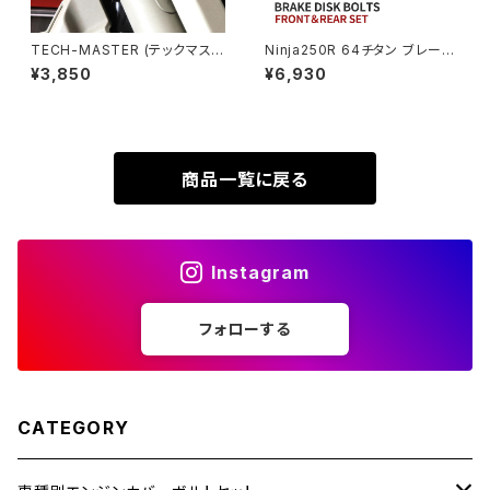
XL230
ZRX1200DAEG
TECH-MASTER (テックマスタ
Ninja250R 64チタン ブレーキ
ー) CT125 ハンターカブ JA55
ディスクローターボルト フロント
¥3,850
¥6,930
XR230
JA65 64チタン フロントフォー
リア 9本セット カワサキ車用 焼
ZRX1200R
ククランプ用ボルト 4本セット ブ
きチタンカラー JA22129
ラック BS0220
XR230 MOTARD
ZRX1200S
商品一覧に戻る
ZOMMER X
ZZR1100
Instagram
ZZR1400
フォローする
250TR
CATEGORY