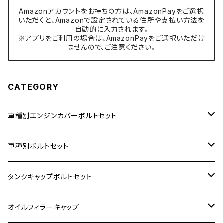
Amazonアカウントをお持ちの方は、AmazonPayをご選択
いただくと、Amazonで設定されている住所や支払い方法を
自動的に入力されます。
※アプリをご利用の場合は、AmazonPayをご選択いただけ
ませんので、ご注意ください。
CATEGORY
車種別エンジンカバーボルトセット
ホンダ【ステンレス】
車種別ボルトセット
400X
カワサキ【ステンレス】
KAWASAKI
タンクキャップボルトセット
6V モンキー
BALIUS
Z900RS/Z900RS CAFE
ヤマハ【ステンレス】
HONDA
カワサキ
オイルフィラーキャップ