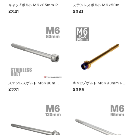
ドライブチェーンアジャスターボルトカバー
キャップボルト M6×85mm P1.
ステンレスボルト M6×50mm
0 テーパー ステンレス ゴールド
P1.0 六角ボルト CNC ヘキサゴ
¥341
¥341
＆焼きチタンカラー 1個 TB074
ン キャップボルト シルバーカラ
CRF250M
Z125 PRO
0
ー TB1255
クラッチケーブル アジャスター
FTR223
Z250
チェーンアジャスター
GB250 CLUBMAN
Z400
マシニングネットアンカー
GB350
Z400J
ステンレスボルト M6×80mm
キャップボルト M6×90mm P1.
GB350S
Z400FX
P1.0 スリムヘッド キャップボル
0 テーパー ステンレス ゴールド
¥231
¥385
ト シルバーカラー TB0203
＆焼きチタンカラー 1個 TB074
1
GROM
Z550FX
HAWK CB250T
Z650
HAWK CB250N