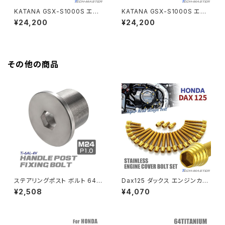
KATANA GSX-S1000S エン
KATANA GSX-S1000S エン
GB350S
Z400FX
ジンカバー クランクケース ボル
ジンカバー クランクケース ボル
¥24,200
¥24,200
ト 30本セット チタン製 スズキ
ト 30本セット チタン製 スズキ
車用 レインボーカラー JA907
車用 焼きチタンカラー JA907
GROM
7
9
Z550FX
その他の商品
HAWK CB250T
Z650
HAWK CB250N
Z650RS
HAWKⅡ CB400T
Z900
HAWKⅡ CB400N
Z900RS
ステアリングポスト ボルト 64チ
Dax125 ダックス エンジンカバ
HORNET250
Z900RS CAFE
タン製 折りたたみ自転車 DAH
ー クランクケース ボルト 25本
¥2,508
¥4,070
ON等に シルバー 素地 1個 JA
セット ステンレス製 ホンダ車用
500
ゴールドカラー TB6952
JADE250
Z1000