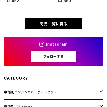
¥1,452
¥3,850
穴付き キャップボルト ゴールド
JA65 64チタン フロントフォー
カラー 1個 JA413
ククランプ用ボルト 4本セット ブ
SUPER HAWK
ラック BS0220
ZRX-Ⅱ
SUPER HAWKⅢ
商品一覧に戻る
ZRX1100
VTR250
ZRX1100-Ⅱ
Instagram
XL230
ZRX1200DAEG
フォローする
XR230
ZRX1200R
XR230 MOTARD
CATEGORY
ZRX1200S
ZOMMER X
車種別エンジンカバーボルトセット
ZZR1100
ZZR1400
ホンダ【ステンレス】
車種別ボルトセット