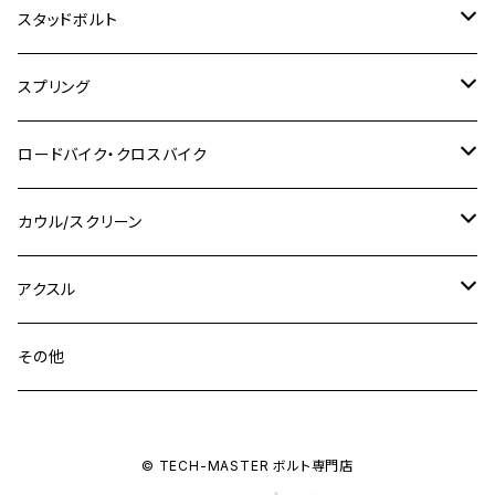
M8
M10
M6
ホンダ
M10 P1.25
M10 P1.0
M7 P1.0
CB400 FOUR
チタン
ステンレス
スタッドボルト
KLX250SR
Ninja650R
TW225
GSX400 IMPULSE
CBR400F
Z900RS CAFE
SR400
M10
M12
M10
M12
M8
ヤマハ
M10 P1.25
M8 P1.0
CB400 SUPER FOUR
M7 P1.0
KSR110
Ninja1000
チタン
M8
スプリング
XJ400
GSX-S750
CBX400F
Z1000
SR500
M14
M12
M14
M10
スズキ
M8 P1.25
CB400 SUPER BOLDOR
M8 P1.25
Ninja 250R
Ninja1000SX
XJ400D
アルミ
M10
ステンレス
ロードバイク・クロスバイク
GSX-R1000
CRF250L / M / CRF250RALLY
ZEPHYER 400
XSR125
M16
M14
M12
CB400SS
M10 P1.0
Ninja 250
Ninja ZX-6R
XJ550
GSX-R1000R
チタン
ステムボルト
カウル/スクリーン
FT223 / CB223S
ZEPHYER χ
YZF-R3
M24
M16
CB750F
M10 P1.25
Ninja 400R
Ninja ZX-10R
XS650SP
GSX1100S KATANA
GB250 CLUBMAN
ステムナット
スクリーンボルト
アクスル
ZEPHYER 750
YZF-R25
M18
CB900F
Ninja 400
Ninja ZX-25R
XSR125
GSX1300R HAYABUSA
GB350
ZEPHYER 750RS
ステアリングポスト
アクスルナット
その他
YZF-R125
M20
CB1300 SUPER FOUR
Ninja 650
Z1000
XJR400
INAZUMA400
GB350S
ZEPHYER 1100
XJR400
シートクランプ
アクスルスライダー
M22
CB1300 SUPER BOLDOR
Ninja 1000
Z250
XJR400R
© TECH-MASTER ボルト専門店
KATANA
GROM
ZEPHYER 1100RS
XJR400R
シートポストボルト
アクスルカラー