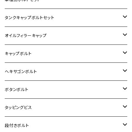
250TR
400X
カワサキ【ステンレス】
KAWASAKI
タンクキャップボルトセット
6V モンキー
BALIUS
Z900RS/Z900RS CAFE
ヤマハ【ステンレス】
HONDA
カワサキ
オイルフィラーキャップ
12V モンキー
BALIUS-Ⅱ
Z900RS SE
MT-03
CB1300SF/CB1300SB
スズキ【ステンレス】
SUZUKI
ホンダ
M20 P1.5
キャップボルト
12V Fi モンキー
D-TRACER125
ゼファー400/ゼファーχ
MT-25
CB400SF/CB400SB
ジクサー150
ホンダ【チタン】
YAMAHA
ヤマハ
M20 P2.5
ステンレス
ヘキサゴンボルト
クロスカブ50
D-TRACKER
ゼファー750/ゼファー750RS
MT-125
ダックス125
ジクサー250
ジェイド
M4
カワサキ【チタン】
スズキ
M30 P1.5
チタン
ステンレス
ボタンボルト
クロスカブ110
D-TRACKER X
ゼファー1100/ゼファー1100RS
RZ250
モンキー125
ジクサーSF250
スーパーカブ C125
M5
250TR
M3
M4
ヤマハ【チタン】
チタン
ステンレス
タッピングビス
ジェイド
ER-6F
ZRX400/ZRXⅡ
RZ250R
レブル250
BANDIT250
ハンターカブ CT125
M6
GPZ900R
M4
M5
シグナスX
M4
M4
スズキ【チタン】
チタン
ステンレス
段付きボルト