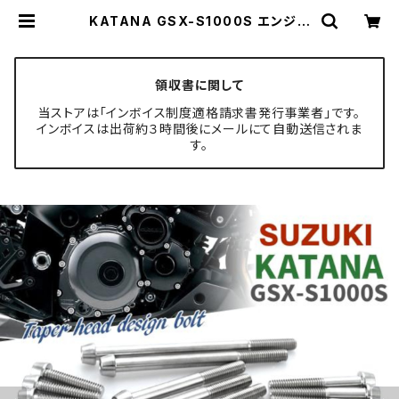
KATANA GSX-S1000S エンジン
カバー クランクケース ボルト 30本
セット チタン製 スズキ車用 シルバー
カラー JA9076 | TECH-MASTE
R ボルト専門店
領収書に関して
当ストアは「インボイス制度適格請求書発行事業者」です。
インボイスは出荷約３時間後にメールにて自動送信されま
す。