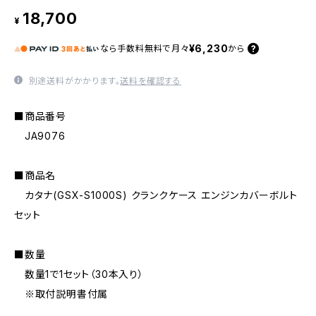
18,700
¥
¥6,230
なら
手数料無料で
月々
から
別途送料がかかります。
送料を確認する
■商品番号
JA9076
■商品名
カタナ(GSX-S1000S) クランクケース エンジンカバーボルト
セット
■数量
数量1で1セット（30本入り）
※取付説明書付属