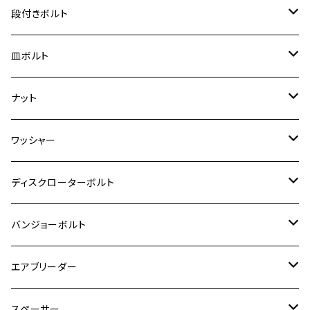
BANDIT250
ハンターカブ CT125
M6
GPZ900R
M4
M5
シグナスX
M4
M4
スズキ【チタン】
チタン
ステンレス
段付きボルト
スーパーカブ C125
ER-6N
ZRX1100/ZRX1100Ⅱ
RZ250RR
ハンターカブ125
GS400
ダックス125
M8
Ninja H2
M5
M6
シグナスX SR
M5
M5
KATANA
M3
M4
チタン
ステンレス
皿ボルト
ダックス125
ESTRELLA
ZRX1200R/ZRX1200S
RZ350
クロスカブ110
GSR400
モンキー125
M10
Ninja 250
M6
M8
マジェスティS
M6
M6
M4
M5
M4
M5
チタン
ステンレス
ナット
ハンターカブ CT125
ESTRELLA RS
ZRX1200DAEG
RZ350R
スーパーカブ110
GSR600
CB400 SUPER FOUR
Ninja 400
M7
M10
BW’S125
M8
M8
M5
M5
M6
M5
M4
チタン
ステンレス
ワッシャー
モンキー125
GPZ900R
Ninja250
RZ350RR
PCX
GSX-R125
CB400 SUPER BOLDOR
Ninja 400R
M8
MT-03
M10
M10
M6
M8
M6
M5
M3
M4
チタン
ステンレス
ディスクローターボルト
ADV150
GPZ1100
Ninja250R
SEROW250
PCX150
GSX-S125
CB1300 SUPER FOUR
Ninja 1000
M10
MT-25
M8
M10
M4
M5
M4
M6
チタン
ステンレス
バンジョーボルト
Ape50
KLX125
Ninja400
SR400
GROM/MSX125
GSX250R
CB1300 SUPER BOLDOR
Ninja 1000SX
MT-125
M10
M5
M6
M5
M7
M4
ホンダ
チタン
ステンレス
エアブリーダー
Ape100
KLX250
Ninja400R
SR500
ハンターカブ
GSX250E KATANA
CBR250R
Ninja ZX-25R
NMAX
M6
M8
M6
M8
M5
ヤマハ
カワサキ
M10 P1.0
チタン
ステンレス
スペーサー
CB223S