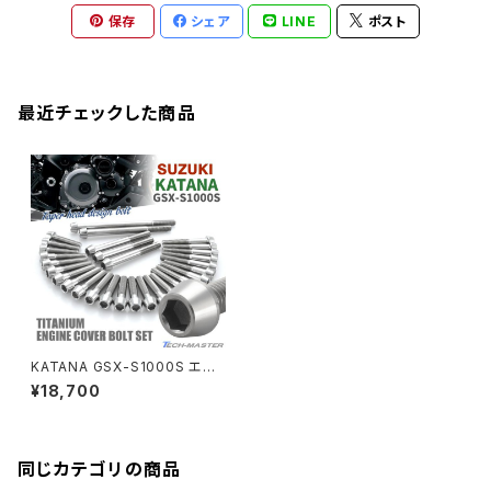
CB1300 SUPER BOLDOR
Ninja 1000
Z250
XJR400R
KATANA
保存
シェア
LINE
ポスト
GROM
ZEPHYER 1100RS
XJR400R
シートポストボルト
アクスルカラー
CB125R
Ninja 1000SX
Z125 PRO
YZF-R1
SV650
MSX125
Z H2
XMAX
クランクアームボルト
最近チェックした商品
CB250R
Ninja ZX-25R
BALIUS/BALIUS-II
YZF-R3
SV650X
PCX
ZRX400
クランクケースカバー
CBR250R
Ninja ZX-6R
GPZ900R
YZF-R15
V-Storom250
PCX160
ZRX-Ⅱ
ディレイラーボルト
CBR250RR
Ninja ZX-10R
KSR110
YZF-R25
Rebel250
ZRX1100
Vブレーキ台座ボルト
CBR400F
Ninja ZX-14R
エリミネーター/SE
YZF-R125
Rebel500
ZRX1100-Ⅱ
KATANA GSX-S1000S エン
バーエンド
CBR400R
ジンカバー クランクケース ボル
Ninja H2
¥18,700
ト 30本セット チタン製 スズキ
VTR250
ZRX1200DAEG
車用 シルバーカラー JA9076
エアバルブキャップ
CBX400F
VERSYS 650
XR230 モタード / SL230
同じカテゴリの商品
ZRX1200R