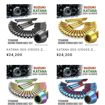
CBX550F
ミラーホールキャップ
VULCAN S
ZRX1200S
CL400
W400
ミラーアームスリーブ
エストレヤ
CRF250 RALLY
W650
キックペダルカバー
CRF250L
W800
ドライブチェーンアジャスターボルトカバー
KATANA GSX-S1000S エン
KATANA GSX-S1000S エン
ジンカバー クランクケース ボル
ジンカバー クランクケース ボル
¥24,200
¥24,200
ト 30本セット チタン製 スズキ
ト 30本セット チタン製 スズキ
CRF250M
Z125 PRO
車用 ブラック JA9080
車用 ゴールドカラー JA9078
クラッチケーブル アジャスター
FTR223
Z250
チェーンアジャスター
GB250 CLUBMAN
Z400
マシニングネットアンカー
GB350
Z400J