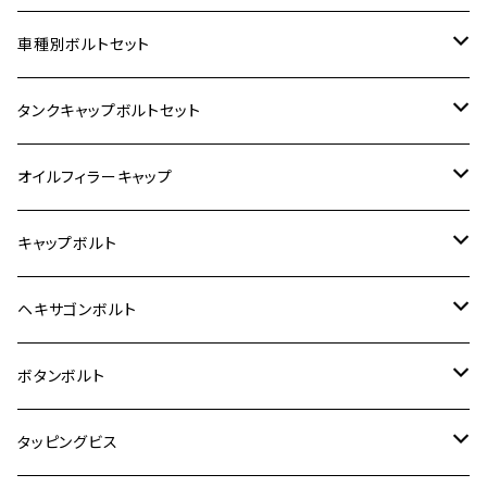
ホンダ【ステンレス】
車種別ボルトセット
400X
カワサキ【ステンレス】
KAWASAKI
タンクキャップボルトセット
6V モンキー
BALIUS
Z900RS/Z900RS CAFE
ヤマハ【ステンレス】
HONDA
カワサキ
オイルフィラーキャップ
12V モンキー
BALIUS-Ⅱ
Z900RS SE
MT-03
CB1300SF/CB1300SB
スズキ【ステンレス】
SUZUKI
ホンダ
M20 P1.5
キャップボルト
12V Fi モンキー
D-TRACER125
ゼファー400/ゼファーχ
MT-25
CB400SF/CB400SB
ジクサー150
ホンダ【チタン】
YAMAHA
ヤマハ
M20 P2.5
ステンレス
ヘキサゴンボルト
クロスカブ50
D-TRACKER
ゼファー750/ゼファー750RS
MT-125
ダックス125
ジクサー250
ジェイド
M4
カワサキ【チタン】
スズキ
M30 P1.5
チタン
ステンレス
ボタンボルト
クロスカブ110
D-TRACKER X
ゼファー1100/ゼファー1100RS
RZ250
モンキー125
ジクサーSF250
スーパーカブ C125
M5
250TR
M3
M4
ヤマハ【チタン】
チタン
ステンレス
タッピングビス
ジェイド
ER-6F
ZRX400/ZRXⅡ
RZ250R
レブル250