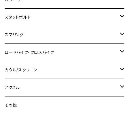
KLX250ES
Ninja650
TW200
GSX400E KATANA
CBR250RR
Z900RS
NMAX155
M8
M10
M8
M10
M6
ホンダ
M10 P1.25
M10 P1.0
M7 P1.0
CB400 FOUR
チタン
ステンレス
スタッドボルト
KLX250SR
Ninja650R
TW225
GSX400 IMPULSE
CBR400F
Z900RS CAFE
SR400
M10
M12
M10
M12
M8
ヤマハ
M10 P1.25
M8 P1.0
CB400 SUPER FOUR
M7 P1.0
KSR110
Ninja1000
チタン
M8
スプリング
XJ400
GSX-S750
CBX400F
Z1000
SR500
M14
M12
M14
M10
スズキ
M8 P1.25
CB400 SUPER BOLDOR
M8 P1.25
Ninja 250R
Ninja1000SX
XJ400D
アルミ
M10
ステンレス
ロードバイク・クロスバイク
GSX-R1000
CRF250L / M / CRF250RALLY
ZEPHYER 400
XSR125
M16
M14
M12
CB400SS
M10 P1.0
Ninja 250
Ninja ZX-6R
XJ550
GSX-R1000R
チタン
ステムボルト
カウル/スクリーン
FT223 / CB223S
ZEPHYER χ
YZF-R3
M24
M16
CB750F
M10 P1.25
Ninja 400R
Ninja ZX-10R
XS650SP
GSX1100S KATANA
GB250 CLUBMAN
ステムナット
スクリーンボルト
アクスル
ZEPHYER 750
YZF-R25
M18
CB900F
Ninja 400
Ninja ZX-25R
XSR125
GSX1300R HAYABUSA
GB350
ZEPHYER 750RS
ステアリングポスト
アクスルナット
その他
YZF-R125
M20
CB1300 SUPER FOUR
Ninja 650
Z1000
XJR400
INAZUMA400
GB350S
ZEPHYER 1100
XJR400
シートクランプ
アクスルスライダー
M22