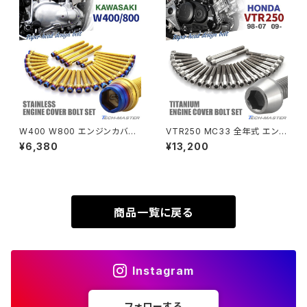
SUPER HAWKⅢ
ZRX1100
VTR250
ZRX1100-Ⅱ
XL230
ZRX1200DAEG
W400 W800 エンジンカバー
VTR250 MC33 全年式 エン
クランクケース ボルト 30本セッ
ジンカバー クランクケース ボル
¥6,380
¥13,200
XR230
ト ステンレス製 カワサキ車用 ゴ
ト 24本セット チタン製 ホンダ
ZRX1200R
ールド×焼きチタンカラー TB84
車用 シルバーカラー JA6351
82
XR230 MOTARD
ZRX1200S
商品一覧に戻る
ZOMMER X
ZZR1100
Instagram
ZZR1400
フォローする