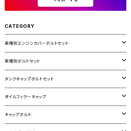
250TR
CATEGORY
車種別エンジンカバーボルトセット
ホンダ【ステンレス】
車種別ボルトセット
400X
カワサキ【ステンレス】
KAWASAKI
タンクキャップボルトセット
6V モンキー
BALIUS
Z900RS/Z900RS CAFE
ヤマハ【ステンレス】
HONDA
カワサキ
オイルフィラーキャップ
12V モンキー
BALIUS-Ⅱ
Z900RS SE
MT-03
CB1300SF/CB1300SB
スズキ【ステンレス】
SUZUKI
ホンダ
M20 P1.5
キャップボルト
12V Fi モンキー
D-TRACER125
ゼファー400/ゼファーχ
MT-25
CB400SF/CB400SB