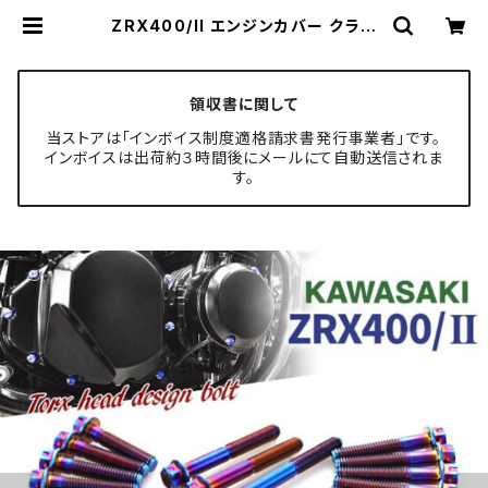
ZRX400/II エンジンカバー クラン
クケース ボルト 27本セット チタン製
カワサキ車用 焼きチタンカラー JA8
209 | TECH-MASTER ボルト専
門店
領収書に関して
当ストアは「インボイス制度適格請求書発行事業者」です。
インボイスは出荷約３時間後にメールにて自動送信されま
す。