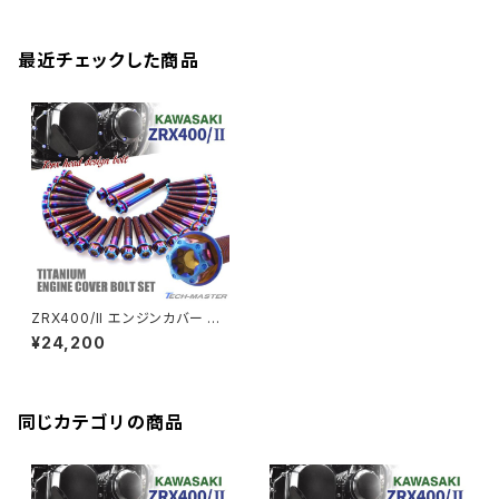
CB125R
Ninja 1000SX
Z125 PRO
YZF-R1
SV650
MSX125
Z H2
XMAX
クランクアームボルト
最近チェックした商品
CB250R
Ninja ZX-25R
BALIUS/BALIUS-II
YZF-R3
SV650X
PCX
ZRX400
クランクケースカバー
CBR250R
Ninja ZX-6R
GPZ900R
YZF-R15
V-Storom250
PCX160
ZRX-Ⅱ
ディレイラーボルト
CBR250RR
Ninja ZX-10R
KSR110
YZF-R25
Rebel250
ZRX1100
Vブレーキ台座ボルト
CBR400F
Ninja ZX-14R
エリミネーター/SE
YZF-R125
Rebel500
ZRX1100-Ⅱ
ZRX400/II エンジンカバー ク
バーエンド
CBR400R
ランクケース ボルト 27本セット
Ninja H2
¥24,200
チタン製 カワサキ車用 焼きチタ
VTR250
ZRX1200DAEG
ンカラー JA8209
エアバルブキャップ
CBX400F
VERSYS 650
XR230 モタード / SL230
同じカテゴリの商品
ZRX1200R
CBX550F
ミラーホールキャップ
VULCAN S
ZRX1200S