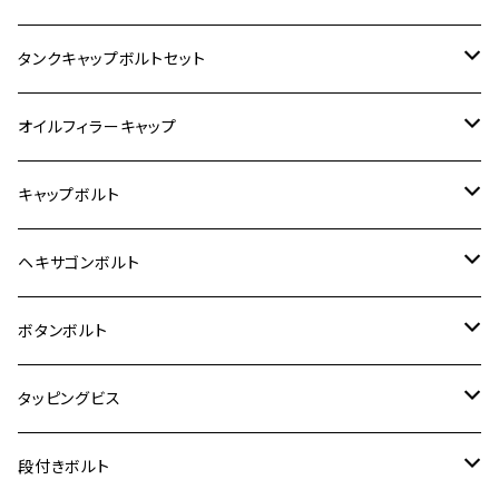
400X
カワサキ【ステンレス】
KAWASAKI
タンクキャップボルトセット
6V モンキー
BALIUS
Z900RS/Z900RS CAFE
ヤマハ【ステンレス】
HONDA
カワサキ
オイルフィラーキャップ
12V モンキー
BALIUS-Ⅱ
Z900RS SE
MT-03
CB1300SF/CB1300SB
スズキ【ステンレス】
SUZUKI
ホンダ
M20 P1.5
キャップボルト
12V Fi モンキー
D-TRACER125
ゼファー400/ゼファーχ
MT-25
CB400SF/CB400SB
ジクサー150
ホンダ【チタン】
YAMAHA
ヤマハ
M20 P2.5
ステンレス
ヘキサゴンボルト
クロスカブ50
D-TRACKER
ゼファー750/ゼファー750RS
MT-125
ダックス125
ジクサー250
ジェイド
M4
カワサキ【チタン】
スズキ
M30 P1.5
チタン
ステンレス
ボタンボルト
クロスカブ110
D-TRACKER X
ゼファー1100/ゼファー1100RS
RZ250
モンキー125
ジクサーSF250
スーパーカブ C125
M5
250TR
M3
M4
ヤマハ【チタン】
チタン
ステンレス
タッピングビス
ジェイド
ER-6F
ZRX400/ZRXⅡ
RZ250R
レブル250
BANDIT250
ハンターカブ CT125
M6
GPZ900R
M4
M5
シグナスX
M4
M4
スズキ【チタン】
チタン
ステンレス
段付きボルト
スーパーカブ C125