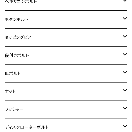
ジクサー150
ホンダ【チタン】
YAMAHA
ヤマハ
M20 P2.5
ステンレス
ヘキサゴンボルト
クロスカブ50
D-TRACKER
ゼファー750/ゼファー750RS
MT-125
ダックス125
ジクサー250
ジェイド
M4
カワサキ【チタン】
スズキ
M30 P1.5
チタン
ステンレス
ボタンボルト
クロスカブ110
D-TRACKER X
ゼファー1100/ゼファー1100RS
RZ250
モンキー125
ジクサーSF250
スーパーカブ C125
M5
250TR
M3
M4
ヤマハ【チタン】
チタン
ステンレス
タッピングビス
ジェイド
ER-6F
ZRX400/ZRXⅡ
RZ250R
レブル250
BANDIT250
ハンターカブ CT125
M6
GPZ900R
M4
M5
シグナスX
M4
M4
スズキ【チタン】
チタン
ステンレス
段付きボルト
スーパーカブ C125
ER-6N
ZRX1100/ZRX1100Ⅱ
RZ250RR
ハンターカブ125
GS400
ダックス125
M8
Ninja H2
M5
M6
シグナスX SR
M5
M5
KATANA
M3
M4
チタン
ステンレス
皿ボルト
ダックス125
ESTRELLA
ZRX1200R/ZRX1200S
RZ350
クロスカブ110
GSR400
モンキー125
M10
Ninja 250
M6
M8
マジェスティS
M6
M6
M4
M5
M4
M5
チタン
ステンレス
ナット
ハンターカブ CT125
ESTRELLA RS
ZRX1200DAEG
RZ350R
スーパーカブ110
GSR600
CB400 SUPER FOUR
Ninja 400
M7
M10
BW’S125
M8
M8
M5
M5
M6
M5
M4
チタン
ステンレス
ワッシャー
モンキー125
GPZ900R
Ninja250
RZ350RR
PCX
GSX-R125
CB400 SUPER BOLDOR
Ninja 400R
M8
MT-03
M10
M10
M6
M8
M6
M5
M3
M4
チタン
ステンレス
ディスクローターボルト
ADV150