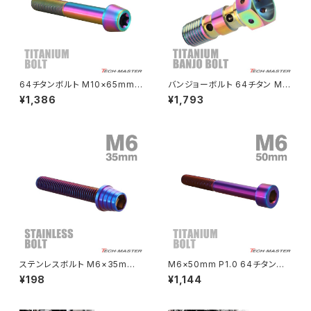
NSR50
ZEPHYR 400
NSR80
ZEPHYR χ
64チタンボルト M10×65mm
バンジョーボルト 64チタン M1
P1.25 テーパーヘッド トルクス
0 P1.0 ダブル ブレーキライン
¥1,386
¥1,793
穴付き キャップボルト 焼きチタ
焼きチタンカラー 虹色 JA213
PCX
ZEPHYR 750
ンカラー 虹色 1個 JA409
PCX150
ZEPYER 750 RS
PCX160
ZEPHYER 1100
Rebel250
ZEPHYER 1100 RS
ステンレスボルト M6×35mm
M6×50mm P1.0 64チタン合
Rebel500
ZRX400
P1.0 テーパーシェルヘッド キャ
金 スリムヘッド キャップボルト
¥198
¥1,144
ップボルト 焼きチタンカラー TB
六角穴付き 焼きチタンカラー 1
0371
個 JA1973
SUPER HAWK
ZRX-Ⅱ