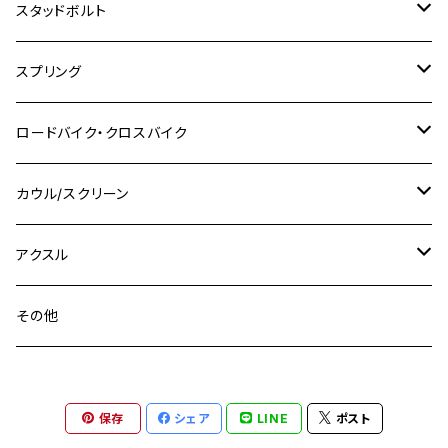
ホンダ
M10 P1.25
M10 P1.0
M7 P1.0
CB400 FOUR
チタン
ステンレス
スタッドボルト
KLX250SR
Ninja650R
TW225
GSX400 IMPULSE
CBR400F
Z900RS CAFE
SR400
M10
M12
M10
M12
M8
ヤマハ
M10 P1.25
M8 P1.0
CB400 SUPER FOUR
M7 P1.0
KSR110
Ninja1000
チタン
M8
スプリング
XJ400
GSX-S750
CBX400F
Z1000
SR500
M14
M12
M14
M10
スズキ
M8 P1.25
CB400 SUPER BOLDOR
M8 P1.25
Ninja 250R
Ninja1000SX
XJ400D
アルミ
M10
ステンレス
ロードバイク・クロスバイク
GSX-R1000
CRF250L / M / CRF250RALLY
ZEPHYER 400
XSR125
M16
M14
M12
CB400SS
M10 P1.0
Ninja 250
Ninja ZX-6R
XJ550
GSX-R1000R
チタン
ステムボルト
カウル/スクリーン
FT223 / CB223S
ZEPHYER χ
YZF-R3
M24
M16
CB750F
M10 P1.25
Ninja 400R
Ninja ZX-10R
XS650SP
GSX1100S KATANA
GB250 CLUBMAN
ステムナット
スクリーンボルト
アクスル
ZEPHYER 750
YZF-R25
M18
CB900F
Ninja 400
Ninja ZX-25R
XSR125
GSX1300R HAYABUSA
GB350
ZEPHYER 750RS
ステアリングポスト
アクスルナット
その他
YZF-R125
M20
CB1300 SUPER FOUR
Ninja 650
Z1000
XJR400
INAZUMA400
GB350S
ZEPHYER 1100
XJR400
シートクランプ
アクスルスライダー
M22
CB1300 SUPER BOLDOR
Ninja 1000
Z250
XJR400R
KATANA
保存
シェア
LINE
ポスト
GROM
ZEPHYER 1100RS
XJR400R
シートポストボルト
アクスルカラー