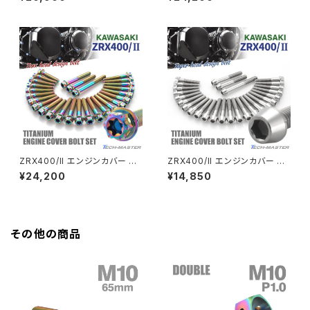
チタン製 カワサキ車用 シルバー
チタン製 カワサキ車用 ゴールド
カラー JA8206
カラー JA8208
GROM
Z550FX
HAWK CB250T
Z650
HAWK CB250N
Z650RS
HAWKⅡ CB400T
Z900
ZRX400/II エンジンカバー ク
ZRX400/II エンジンカバー ク
ランクケース ボルト 27本セット
ランクケース ボルト 27本セット
¥24,200
¥14,850
HAWKⅡ CB400N
チタン製 カワサキ車用 レインボ
チタン製 カワサキ車用 シルバー
Z900RS
ーカラー JA8207
カラー JA8201
HORNET250
Z900RS CAFE
その他の商品
JADE250
Z1000
MSX125
Z H2