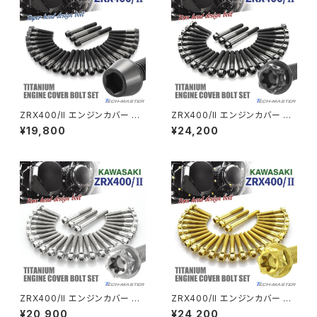
CL400
W400
ミラーアームスリーブ
エストレヤ
CRF250 RALLY
W650
キックペダルカバー
CRF250L
W800
ドライブチェーンアジャスターボルトカバー
ZRX400/II エンジンカバー ク
ZRX400/II エンジンカバー ク
ランクケース ボルト 27本セット
ランクケース ボルト 27本セット
¥19,800
¥24,200
チタン製 カワサキ車用 ブラック
チタン製 カワサキ車用 ブラック
CRF250M
Z125 PRO
JA8205
JA8210
クラッチケーブル アジャスター
FTR223
Z250
チェーンアジャスター
GB250 CLUBMAN
Z400
マシニングネットアンカー
GB350
Z400J
ZRX400/II エンジンカバー ク
ZRX400/II エンジンカバー ク
GB350S
Z400FX
ランクケース ボルト 27本セット
ランクケース ボルト 27本セット
¥20,900
¥24,200