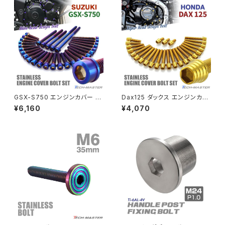
Z1000
MSX125
Z H2
NSR50
ZEPHYR 400
NSR80
ZEPHYR χ
GSX-S750 エンジンカバー ク
Dax125 ダックス エンジンカバ
ランクケース ボルト 30本セット
ー クランクケース ボルト 25本
¥6,160
¥4,070
ステンレス製 スズキ車用 焼きチ
セット ステンレス製 ホンダ車用
PCX
ZEPHYR 750
タンカラー TB9213
ゴールドカラー TB6952
PCX150
ZEPYER 750 RS
PCX160
ZEPHYER 1100
Rebel250
ZEPHYER 1100 RS