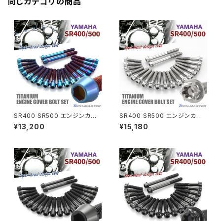
同じカテゴリの商品
ZRX1200R
CBX550F
ミラーホールキャップ
VULCAN S
ZRX1200S
CL400
W400
ミラーアームスリーブ
エストレヤ
CRF250 RALLY
W650
キックペダルカバー
CRF250L
W800
ドライブチェーンアジャスターボルトカバー
SR400 SR500 エンジンカバ
SR400 SR500 エンジンカバ
ー クランクケース ボルト 20本
ー クランクケース ボルト 20本
¥13,200
¥15,180
セット チタン製 ヤマハ車用 焼き
セット チタン製 ヤマハ車用 シル
CRF250M
Z125 PRO
チタンカラー JA7104
バーカラー JA7106
クラッチケーブル アジャスター
FTR223
Z250
チェーンアジャスター
GB250 CLUBMAN
Z400
マシニングネットアンカー
GB350
Z400J