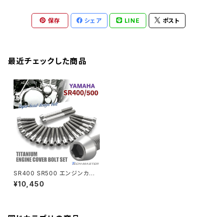
M22
CB1300 SUPER BOLDOR
Ninja 1000
Z250
XJR400R
KATANA
保存
シェア
LINE
ポスト
GROM
ZEPHYER 1100RS
XJR400R
シートポストボルト
アクスルカラー
CB125R
Ninja 1000SX
Z125 PRO
YZF-R1
SV650
MSX125
Z H2
XMAX
クランクアームボルト
最近チェックした商品
CB250R
Ninja ZX-25R
BALIUS/BALIUS-II
YZF-R3
SV650X
PCX
ZRX400
クランクケースカバー
CBR250R
Ninja ZX-6R
GPZ900R
YZF-R15
V-Storom250
PCX160
ZRX-Ⅱ
ディレイラーボルト
CBR250RR
Ninja ZX-10R
KSR110
YZF-R25
Rebel250
ZRX1100
Vブレーキ台座ボルト
CBR400F
Ninja ZX-14R
エリミネーター/SE
YZF-R125
Rebel500
ZRX1100-Ⅱ
SR400 SR500 エンジンカバ
バーエンド
CBR400R
ー クランクケース ボルト 20本
Ninja H2
¥10,450
セット チタン製 ヤマハ車用 シル
VTR250
ZRX1200DAEG
バーカラー JA7101
エアバルブキャップ
CBX400F
VERSYS 650
XR230 モタード / SL230