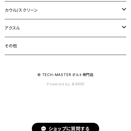
M16
M14
M12
CB400SS
M10 P1.0
Ninja 250
Ninja ZX-6R
XJ550
GSX-R1000R
チタン
ステムボルト
カウル/スクリーン
FT223 / CB223S
ZEPHYER χ
YZF-R3
M24
M16
CB750F
M10 P1.25
Ninja 400R
Ninja ZX-10R
XS650SP
GSX1100S KATANA
GB250 CLUBMAN
ステムナット
スクリーンボルト
アクスル
ZEPHYER 750
YZF-R25
M18
CB900F
Ninja 400
Ninja ZX-25R
XSR125
GSX1300R HAYABUSA
GB350
ZEPHYER 750RS
ステアリングポスト
アクスルナット
その他
YZF-R125
M20
CB1300 SUPER FOUR
Ninja 650
Z1000
XJR400
INAZUMA400
GB350S
ZEPHYER 1100
XJR400
シートクランプ
アクスルスライダー
M22
CB1300 SUPER BOLDOR
Ninja 1000
Z250
XJR400R
© TECH-MASTER ボルト専門店
KATANA
GROM
ZEPHYER 1100RS
XJR400R
シートポストボルト
アクスルカラー
Powered by
CB125R
Ninja 1000SX
Z125 PRO
YZF-R1
SV650
MSX125
Z H2
XMAX
クランクアームボルト
CB250R
Ninja ZX-25R
BALIUS/BALIUS-II
YZF-R3
SV650X
PCX
ZRX400
クランクケースカバー
CBR250R
Ninja ZX-6R
GPZ900R
YZF-R15
V-Storom250
PCX160
ショップに質問する
ZRX-Ⅱ