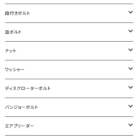
ジェイド
ER-6F
ZRX400/ZRXⅡ
RZ250R
レブル250
BANDIT250
ハンターカブ CT125
M6
GPZ900R
M4
M5
シグナスX
M4
M4
スズキ【チタン】
チタン
ステンレス
段付きボルト
スーパーカブ C125
ER-6N
ZRX1100/ZRX1100Ⅱ
RZ250RR
ハンターカブ125
GS400
ダックス125
M8
Ninja H2
M5
M6
シグナスX SR
M5
M5
KATANA
M3
M4
チタン
ステンレス
皿ボルト
ダックス125
ESTRELLA
ZRX1200R/ZRX1200S
RZ350
クロスカブ110
GSR400
モンキー125
M10
Ninja 250
M6
M8
マジェスティS
M6
M6
M4
M5
M4
M5
チタン
ステンレス
ナット
ハンターカブ CT125
ESTRELLA RS
ZRX1200DAEG
RZ350R
スーパーカブ110
GSR600
CB400 SUPER FOUR
Ninja 400
M7
M10
BW’S125
M8
M8
M5
M5
M6
M5
M4
チタン
ステンレス
ワッシャー
モンキー125
GPZ900R
Ninja250
RZ350RR
PCX
GSX-R125
CB400 SUPER BOLDOR
Ninja 400R
M8
MT-03
M10
M10
M6
M8
M6
M5
M3
M4
チタン
ステンレス
ディスクローターボルト
ADV150
GPZ1100
Ninja250R
SEROW250
PCX150
GSX-S125
CB1300 SUPER FOUR
Ninja 1000
M10
MT-25
M8
M10
M4
M5
M4
M6
チタン
ステンレス
バンジョーボルト
Ape50
KLX125
Ninja400
SR400
GROM/MSX125
GSX250R
CB1300 SUPER BOLDOR
Ninja 1000SX
MT-125
M10
M5
M6
M5
M7
M4
ホンダ
チタン
ステンレス
エアブリーダー
Ape100
KLX250
Ninja400R
SR500
ハンターカブ
GSX250E KATANA
CBR250R
Ninja ZX-25R
NMAX