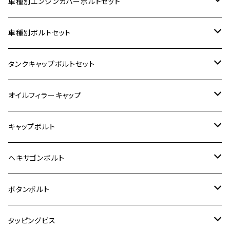
車種別エンジンカバーボルトセット
ホンダ【ステンレス】
車種別ボルトセット
400X
カワサキ【ステンレス】
KAWASAKI
タンクキャップボルトセット
6V モンキー
BALIUS
Z900RS/Z900RS CAFE
ヤマハ【ステンレス】
HONDA
カワサキ
オイルフィラーキャップ
12V モンキー
BALIUS-Ⅱ
Z900RS SE
MT-03
CB1300SF/CB1300SB
スズキ【ステンレス】
SUZUKI
ホンダ
M20 P1.5
キャップボルト
12V Fi モンキー
D-TRACER125
ゼファー400/ゼファーχ
MT-25
CB400SF/CB400SB
ジクサー150
ホンダ【チタン】
YAMAHA
ヤマハ
M20 P2.5
ステンレス
ヘキサゴンボルト
クロスカブ50
D-TRACKER
ゼファー750/ゼファー750RS
MT-125
ダックス125
ジクサー250
ジェイド
M4
カワサキ【チタン】
スズキ
M30 P1.5
チタン
ステンレス
ボタンボルト
クロスカブ110
D-TRACKER X
ゼファー1100/ゼファー1100RS
RZ250
モンキー125
ジクサーSF250
スーパーカブ C125
M5
250TR
M3
M4
ヤマハ【チタン】
チタン
ステンレス
タッピングビス