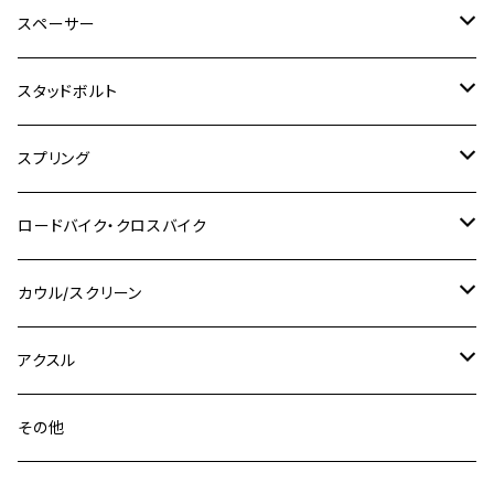
M6
M8
M6
M8
M5
ヤマハ
カワサキ
M10 P1.0
チタン
ステンレス
スペーサー
CB223S
KLX250ES
Ninja650
TW200
GSX400E KATANA
CBR250RR
Z900RS
NMAX155
M8
M10
M8
M10
M6
ホンダ
M10 P1.25
M10 P1.0
M7 P1.0
CB400 FOUR
チタン
ステンレス
スタッドボルト
KLX250SR
Ninja650R
TW225
GSX400 IMPULSE
CBR400F
Z900RS CAFE
SR400
M10
M12
M10
M12
M8
ヤマハ
M10 P1.25
M8 P1.0
CB400 SUPER FOUR
M7 P1.0
KSR110
Ninja1000
チタン
M8
スプリング
XJ400
GSX-S750
CBX400F
Z1000
SR500
M14
M12
M14
M10
スズキ
M8 P1.25
CB400 SUPER BOLDOR
M8 P1.25
Ninja 250R
Ninja1000SX
XJ400D
アルミ
M10
ステンレス
ロードバイク・クロスバイク
GSX-R1000
CRF250L / M / CRF250RALLY
ZEPHYER 400
XSR125
M16
M14
M12
CB400SS
M10 P1.0
Ninja 250
Ninja ZX-6R
XJ550
GSX-R1000R
チタン
ステムボルト
カウル/スクリーン
FT223 / CB223S
ZEPHYER χ
YZF-R3
M24
M16
CB750F
M10 P1.25
Ninja 400R
Ninja ZX-10R
XS650SP
GSX1100S KATANA
GB250 CLUBMAN
ステムナット
スクリーンボルト
アクスル
ZEPHYER 750
YZF-R25
M18
CB900F
Ninja 400
Ninja ZX-25R
XSR125
GSX1300R HAYABUSA
GB350
ZEPHYER 750RS
ステアリングポスト
アクスルナット
その他
YZF-R125
M20
CB1300 SUPER FOUR
Ninja 650
Z1000
XJR400
INAZUMA400
GB350S
ZEPHYER 1100
XJR400
シートクランプ
アクスルスライダー