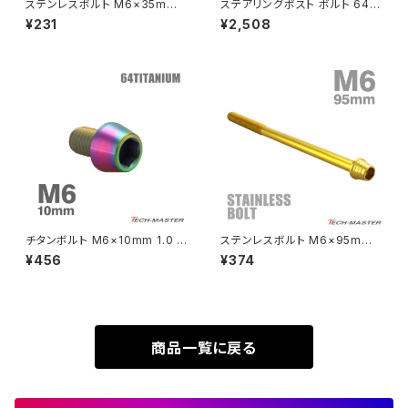
ステンレスボルト M6×35mm
ステアリングポスト ボルト 64チ
Rebel500
ZRX400
P1.0 マットタイプ シェルヘッド
タン製 折りたたみ自転車 DAH
¥231
¥2,508
フラット レインボーグリーン TR
ON等に シルバー 素地 1個 JA
0354
500
SUPER HAWK
ZRX-Ⅱ
SUPER HAWKⅢ
ZRX1100
VTR250
ZRX1100-Ⅱ
XL230
ZRX1200DAEG
チタンボルト M6×10mm 1.0 テ
ステンレスボルト M6×95mm
ーパーヘッド 六角穴付き キャッ
P1.0 テーパーシェルヘッド キャ
¥456
¥374
XR230
プボルト レインボーカラー 1個
ップボルト ゴールドカラー TB0
ZRX1200R
JA4030
324
XR230 MOTARD
ZRX1200S
商品一覧に戻る
ZOMMER X
ZZR1100