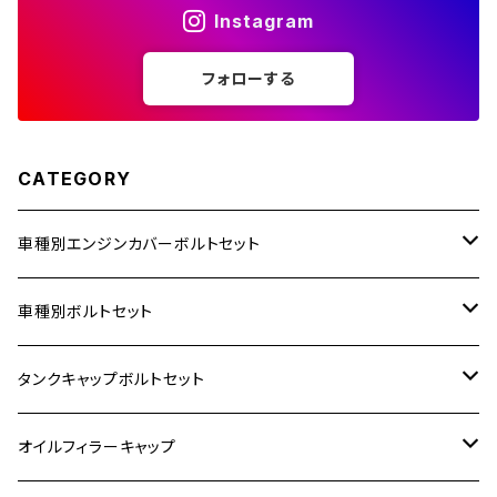
Instagram
ZZR1400
フォローする
250TR
CATEGORY
車種別エンジンカバーボルトセット
ホンダ【ステンレス】
車種別ボルトセット
400X
カワサキ【ステンレス】
KAWASAKI
タンクキャップボルトセット
6V モンキー
BALIUS
Z900RS/Z900RS CAFE
ヤマハ【ステンレス】
HONDA
カワサキ
オイルフィラーキャップ