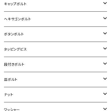
12V モンキー
BALIUS-Ⅱ
Z900RS SE
MT-03
CB1300SF/CB1300SB
スズキ【ステンレス】
SUZUKI
ホンダ
M20 P1.5
キャップボルト
12V Fi モンキー
D-TRACER125
ゼファー400/ゼファーχ
MT-25
CB400SF/CB400SB
ジクサー150
ホンダ【チタン】
YAMAHA
ヤマハ
M20 P2.5
ステンレス
ヘキサゴンボルト
クロスカブ50
D-TRACKER
ゼファー750/ゼファー750RS
MT-125
ダックス125
ジクサー250
ジェイド
M4
カワサキ【チタン】
スズキ
M30 P1.5
チタン
ステンレス
ボタンボルト
クロスカブ110
D-TRACKER X
ゼファー1100/ゼファー1100RS
RZ250
モンキー125
ジクサーSF250
スーパーカブ C125
M5
250TR
M3
M4
ヤマハ【チタン】
チタン
ステンレス
タッピングビス
ジェイド
ER-6F
ZRX400/ZRXⅡ
RZ250R
レブル250
BANDIT250
ハンターカブ CT125
M6
GPZ900R
M4
M5
シグナスX
M4
M4
スズキ【チタン】
チタン
ステンレス
段付きボルト
スーパーカブ C125
ER-6N
ZRX1100/ZRX1100Ⅱ
RZ250RR
ハンターカブ125
GS400
ダックス125
M8
Ninja H2
M5
M6
シグナスX SR
M5
M5
KATANA
M3
M4
チタン
ステンレス
皿ボルト
ダックス125
ESTRELLA
ZRX1200R/ZRX1200S
RZ350
クロスカブ110
GSR400
モンキー125
M10
Ninja 250
M6
M8
マジェスティS
M6
M6
M4
M5
M4
M5
チタン
ステンレス
ナット
ハンターカブ CT125
ESTRELLA RS
ZRX1200DAEG
RZ350R
スーパーカブ110
GSR600
CB400 SUPER FOUR
Ninja 400
M7
M10
BW’S125
M8
M8
M5
M5
M6
M5
M4
チタン
ステンレス
ワッシャー