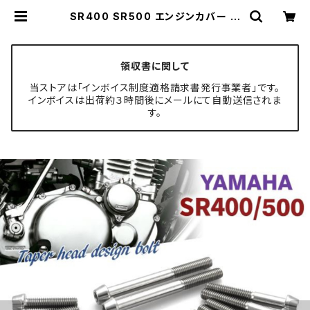
SR400 SR500 エンジンカバー ク
ランクケース ボルト 20本セット チタ
ン製 ヤマハ車用 シルバーカラー JA
7101 | TECH-MASTER ボルト専
門店
領収書に関して
当ストアは「インボイス制度適格請求書発行事業者」です。
インボイスは出荷約３時間後にメールにて自動送信されま
す。