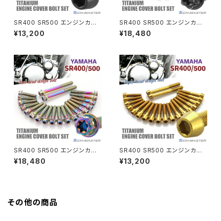
SR400 SR500 エンジンカバ
SR400 SR500 エンジンカバ
GB350S
Z400FX
ー クランクケース ボルト 20本
ー クランクケース ボルト 20本
¥13,200
¥18,480
セット チタン製 ヤマハ車用 ブラ
セット チタン製 ヤマハ車用 ブラ
ック JA7105
ック JA7110
GROM
Z550FX
HAWK CB250T
Z650
HAWK CB250N
Z650RS
HAWKⅡ CB400T
Z900
SR400 SR500 エンジンカバ
SR400 SR500 エンジンカバ
ー クランクケース ボルト 20本
ー クランクケース ボルト 20本
¥18,480
¥13,200
HAWKⅡ CB400N
セット チタン製 ヤマハ車用 レイ
セット チタン製 ヤマハ車用 ゴー
Z900RS
ンボーカラー JA7107
ルドカラー JA7103
HORNET250
Z900RS CAFE
その他の商品
JADE250