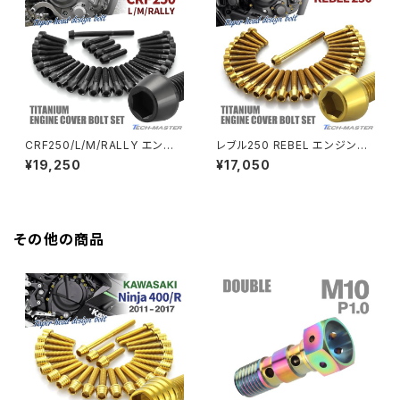
HAWK CB250T
Z650
HAWK CB250N
Z650RS
HAWKⅡ CB400T
Z900
CRF250/L/M/RALLY エンジ
レブル250 REBEL エンジンカ
ンカバー クランクケース ボルト
バー クランクケース ボルト 29
¥19,250
¥17,050
HAWKⅡ CB400N
30本セット チタン製 ホンダ車
本セット チタン製 ホンダ車用 ゴ
Z900RS
用 ブラック JA6580
ールドカラー JA6903
HORNET250
Z900RS CAFE
その他の商品
JADE250
Z1000
MSX125
Z H2
NSR50
ZEPHYR 400