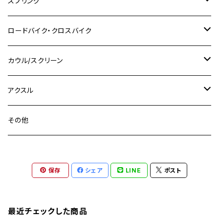
チタン
M8
スプリング
XJ400
GSX-S750
CBX400F
Z1000
SR500
M14
M12
M14
M10
スズキ
M8 P1.25
CB400 SUPER BOLDOR
M8 P1.25
Ninja 250R
Ninja1000SX
XJ400D
アルミ
M10
ステンレス
ロードバイク・クロスバイク
GSX-R1000
CRF250L / M / CRF250RALLY
ZEPHYER 400
XSR125
M16
M14
M12
CB400SS
M10 P1.0
Ninja 250
Ninja ZX-6R
XJ550
GSX-R1000R
チタン
ステムボルト
カウル/スクリーン
FT223 / CB223S
ZEPHYER χ
YZF-R3
M24
M16
CB750F
M10 P1.25
Ninja 400R
Ninja ZX-10R
XS650SP
GSX1100S KATANA
GB250 CLUBMAN
ステムナット
スクリーンボルト
アクスル
ZEPHYER 750
YZF-R25
M18
CB900F
Ninja 400
Ninja ZX-25R
XSR125
GSX1300R HAYABUSA
GB350
ZEPHYER 750RS
ステアリングポスト
アクスルナット
その他
YZF-R125
M20
CB1300 SUPER FOUR
Ninja 650
Z1000
XJR400
INAZUMA400
GB350S
ZEPHYER 1100
XJR400
シートクランプ
アクスルスライダー
M22
CB1300 SUPER BOLDOR
Ninja 1000
Z250
XJR400R
KATANA
保存
シェア
LINE
ポスト
GROM
ZEPHYER 1100RS
XJR400R
シートポストボルト
アクスルカラー
CB125R
Ninja 1000SX
Z125 PRO
YZF-R1
SV650
MSX125
Z H2
XMAX
クランクアームボルト
最近チェックした商品