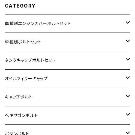
CATEGORY
車種別エンジンカバーボルトセット
ホンダ【ステンレス】
車種別ボルトセット
400X
カワサキ【ステンレス】
KAWASAKI
タンクキャップボルトセット
6V モンキー
BALIUS
Z900RS/Z900RS CAFE
ヤマハ【ステンレス】
HONDA
カワサキ
オイルフィラーキャップ
12V モンキー
BALIUS-Ⅱ
Z900RS SE
MT-03
CB1300SF/CB1300SB
スズキ【ステンレス】
SUZUKI
ホンダ
M20 P1.5
キャップボルト
12V Fi モンキー
D-TRACER125
ゼファー400/ゼファーχ
MT-25
CB400SF/CB400SB
ジクサー150
ホンダ【チタン】
YAMAHA
ヤマハ
M20 P2.5
ステンレス
ヘキサゴンボルト
クロスカブ50
D-TRACKER
ゼファー750/ゼファー750RS
MT-125
ダックス125
ジクサー250
ジェイド
M4
カワサキ【チタン】
スズキ
M30 P1.5
チタン
ステンレス
ボタンボルト