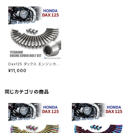
CB250R
Ninja ZX-25R
BALIUS/BALIUS-II
YZF-R3
SV650X
PCX
ZRX400
クランクケースカバー
CBR250R
Ninja ZX-6R
GPZ900R
YZF-R15
V-Storom250
PCX160
ZRX-Ⅱ
ディレイラーボルト
CBR250RR
Ninja ZX-10R
KSR110
YZF-R25
Rebel250
ZRX1100
Vブレーキ台座ボルト
CBR400F
Ninja ZX-14R
エリミネーター/SE
YZF-R125
Rebel500
ZRX1100-Ⅱ
Dax125 ダックス エンジンカバ
バーエンド
CBR400R
ー クランクケース ボルト 25本
Ninja H2
¥11,000
セット チタン製 ホンダ車用 シル
VTR250
ZRX1200DAEG
バーカラー JA6951
エアバルブキャップ
CBX400F
VERSYS 650
XR230 モタード / SL230
同じカテゴリの商品
ZRX1200R
CBX550F
ミラーホールキャップ
VULCAN S
ZRX1200S
CL400
W400
ミラーアームスリーブ
エストレヤ