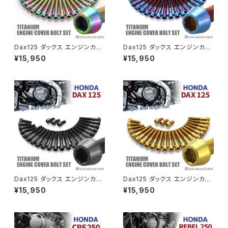
CRF250 RALLY
W650
キックペダルカバー
CRF250L
W800
ドライブチェーンアジャスターボルトカバー
Dax125 ダックス エンジンカバ
Dax125 ダックス エンジンカバ
ー クランクケース ボルト 25本
ー クランクケース ボルト 25本
¥15,950
¥15,950
セット チタン製 ホンダ車用 レイ
セット チタン製 ホンダ車用 焼き
CRF250M
Z125 PRO
ンボーカラー JA6952
チタンカラー JA6954
クラッチケーブル アジャスター
FTR223
Z250
チェーンアジャスター
GB250 CLUBMAN
Z400
マシニングネットアンカー
GB350
Z400J
Dax125 ダックス エンジンカバ
Dax125 ダックス エンジンカバ
GB350S
Z400FX
ー クランクケース ボルト 25本
ー クランクケース ボルト 25本
¥15,950
¥15,950
セット チタン製 ホンダ車用 ブラ
セット チタン製 ホンダ車用 ゴー
ック JA6955
ルドカラー JA6953
GROM
Z550FX