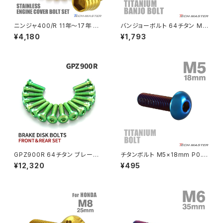
NSR80
ZEPHYR χ
ニンジャ400/R 11年〜17年 Ni
バンジョーボルト 64チタン M1
nja エンジンカバー クランクケ
0 P1.0 ダブル ブレーキライン
¥4,180
¥1,793
ース ボルト 26本セット ステン
焼きチタンカラー 虹色 JA213
PCX
ZEPHYR 750
レス製 カワサキ車用 ゴールドカ
ラー TB8402
PCX150
ZEPYER 750 RS
PCX160
ZEPHYER 1100
Rebel250
ZEPHYER 1100 RS
GPZ900R 64チタン ブレーキ
チタンボルト M5×18mm P0.8
Rebel500
ZRX400
ディスクローターボルト フロント
トラスヘッド 六角穴付き 焼きチ
¥12,320
¥495
リア 16本セット カワサキ車用 グ
タンカラー 1個 JA2655
リーン JA22114
SUPER HAWK
ZRX-Ⅱ
SUPER HAWKⅢ
ZRX1100