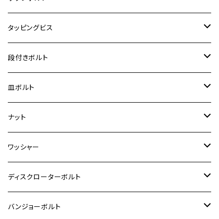
クロスカブ110
D-TRACKER X
ゼファー1100/ゼファー1100RS
RZ250
モンキー125
ジクサーSF250
スーパーカブ C125
M5
250TR
M3
M4
ヤマハ【チタン】
チタン
ステンレス
タッピングビス
ジェイド
ER-6F
ZRX400/ZRXⅡ
RZ250R
レブル250
BANDIT250
ハンターカブ CT125
M6
GPZ900R
M4
M5
シグナスX
M4
M4
スズキ【チタン】
チタン
ステンレス
段付きボルト
スーパーカブ C125
ER-6N
ZRX1100/ZRX1100Ⅱ
RZ250RR
ハンターカブ125
GS400
ダックス125
M8
Ninja H2
M5
M6
シグナスX SR
M5
M5
KATANA
M3
M4
チタン
ステンレス
皿ボルト
ダックス125
ESTRELLA
ZRX1200R/ZRX1200S
RZ350
クロスカブ110
GSR400
モンキー125
M10
Ninja 250
M6
M8
マジェスティS
M6
M6
M4
M5
M4
M5
チタン
ステンレス
ナット
ハンターカブ CT125
ESTRELLA RS
ZRX1200DAEG
RZ350R
スーパーカブ110
GSR600
CB400 SUPER FOUR
Ninja 400
M7
M10
BW’S125
M8
M8
M5
M5
M6
M5
M4
チタン
ステンレス
ワッシャー
モンキー125
GPZ900R
Ninja250
RZ350RR
PCX
GSX-R125
CB400 SUPER BOLDOR
Ninja 400R
M8
MT-03
M10
M10
M6
M8
M6
M5
M3
M4
チタン
ステンレス
ディスクローターボルト
ADV150
GPZ1100
Ninja250R
SEROW250
PCX150
GSX-S125
CB1300 SUPER FOUR
Ninja 1000
M10
MT-25
M8
M10
M4
M5
M4
M6
チタン
ステンレス
バンジョーボルト
Ape50
KLX125
Ninja400
SR400
GROM/MSX125
GSX250R
CB1300 SUPER BOLDOR