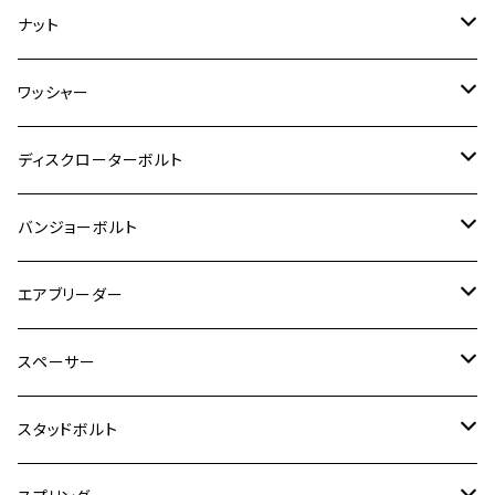
モンキー125
M10
Ninja 250
M6
M8
マジェスティS
M6
M6
M4
M5
M4
M5
チタン
ステンレス
ナット
ハンターカブ CT125
ESTRELLA RS
ZRX1200DAEG
RZ350R
スーパーカブ110
GSR600
CB400 SUPER FOUR
Ninja 400
M7
M10
BW’S125
M8
M8
M5
M5
M6
M5
M4
チタン
ステンレス
ワッシャー
モンキー125
GPZ900R
Ninja250
RZ350RR
PCX
GSX-R125
CB400 SUPER BOLDOR
Ninja 400R
M8
MT-03
M10
M10
M6
M8
M6
M5
M3
M4
チタン
ステンレス
ディスクローターボルト
ADV150
GPZ1100
Ninja250R
SEROW250
PCX150
GSX-S125
CB1300 SUPER FOUR
Ninja 1000
M10
MT-25
M8
M10
M4
M5
M4
M6
チタン
ステンレス
バンジョーボルト
Ape50
KLX125
Ninja400
SR400
GROM/MSX125
GSX250R
CB1300 SUPER BOLDOR
Ninja 1000SX
MT-125
M10
M5
M6
M5
M7
M4
ホンダ
チタン
ステンレス
エアブリーダー
Ape100
KLX250
Ninja400R
SR500
ハンターカブ
GSX250E KATANA
CBR250R
Ninja ZX-25R
NMAX
M6
M8
M6
M8
M5
ヤマハ
カワサキ
M10 P1.0
チタン
ステンレス
スペーサー
CB223S
KLX250ES
Ninja650
TW200
GSX400E KATANA
CBR250RR
Z900RS
NMAX155
M8
M10
M8
M10
M6
ホンダ
M10 P1.25
M10 P1.0
M7 P1.0
CB400 FOUR
チタン
ステンレス
スタッドボルト
KLX250SR
Ninja650R
TW225
GSX400 IMPULSE
CBR400F
Z900RS CAFE
SR400
M10
M12
M10
M12
M8
ヤマハ
M10 P1.25
M8 P1.0
CB400 SUPER FOUR
M7 P1.0
KSR110
Ninja1000