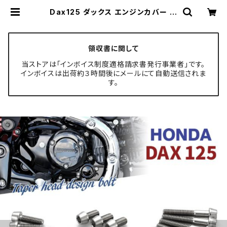
Dax125 ダックス エンジンカバー ク
ランクケース ボルト 25本セット チタ
ン製 ホンダ車用 シルバーカラー JA
6951 | TECH-MASTER ボルト専
門店
領収書に関して
当ストアは「インボイス制度適格請求書発行事業者」です。
インボイスは出荷約３時間後にメールにて自動送信されま
す。