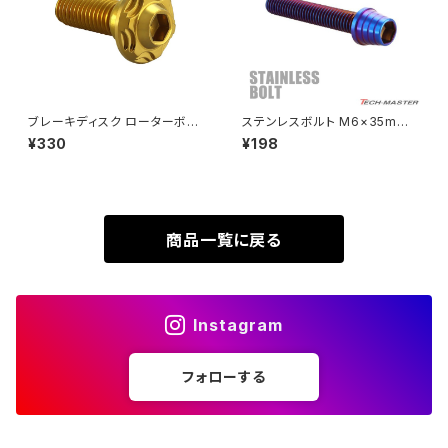
VTR250
ZRX1100-Ⅱ
XL230
ZRX1200DAEG
ブレーキディスク ローターボル
ステンレスボルト M6×35mm
ト M8×25mm P1.25 ホンダ用
P1.0 テーパーシェルヘッド キャ
¥330
¥198
XR230
スノーヘッド ステンレス ゴール
ップボルト 焼きチタンカラー TB
ZRX1200R
ドカラー TD0248
0371
XR230 MOTARD
ZRX1200S
商品一覧に戻る
ZOMMER X
ZZR1100
Instagram
ZZR1400
フォローする
250TR