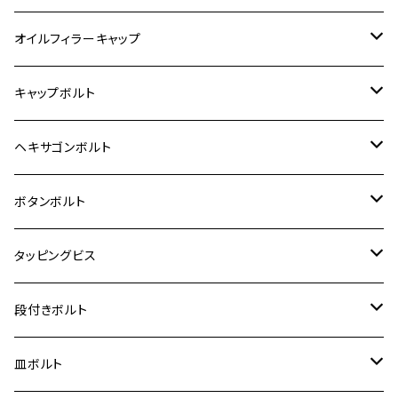
6V モンキー
BALIUS
Z900RS/Z900RS CAFE
ヤマハ【ステンレス】
HONDA
カワサキ
オイルフィラーキャップ
12V モンキー
BALIUS-Ⅱ
Z900RS SE
MT-03
CB1300SF/CB1300SB
スズキ【ステンレス】
SUZUKI
ホンダ
M20 P1.5
キャップボルト
12V Fi モンキー
D-TRACER125
ゼファー400/ゼファーχ
MT-25
CB400SF/CB400SB
ジクサー150
ホンダ【チタン】
YAMAHA
ヤマハ
M20 P2.5
ステンレス
ヘキサゴンボルト
クロスカブ50
D-TRACKER
ゼファー750/ゼファー750RS
MT-125
ダックス125
ジクサー250
ジェイド
M4
カワサキ【チタン】
スズキ
M30 P1.5
チタン
ステンレス
ボタンボルト
クロスカブ110
D-TRACKER X
ゼファー1100/ゼファー1100RS
RZ250
モンキー125
ジクサーSF250
スーパーカブ C125
M5
250TR
M3
M4
ヤマハ【チタン】
チタン
ステンレス
タッピングビス
ジェイド
ER-6F
ZRX400/ZRXⅡ
RZ250R
レブル250
BANDIT250
ハンターカブ CT125
M6
GPZ900R
M4
M5
シグナスX
M4
M4
スズキ【チタン】
チタン
ステンレス
段付きボルト
スーパーカブ C125
ER-6N
ZRX1100/ZRX1100Ⅱ
RZ250RR
ハンターカブ125
GS400
ダックス125
M8
Ninja H2
M5
M6
シグナスX SR
M5
M5
KATANA
M3
M4
チタン
ステンレス
皿ボルト
ダックス125
ESTRELLA
ZRX1200R/ZRX1200S
RZ350
クロスカブ110
GSR400