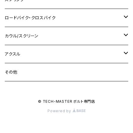
GSX-S750
CBX400F
Z1000
SR500
M14
M12
M14
M10
スズキ
M8 P1.25
CB400 SUPER BOLDOR
M8 P1.25
Ninja 250R
Ninja1000SX
XJ400D
アルミ
M10
ステンレス
ロードバイク・クロスバイク
GSX-R1000
CRF250L / M / CRF250RALLY
ZEPHYER 400
XSR125
M16
M14
M12
CB400SS
M10 P1.0
Ninja 250
Ninja ZX-6R
XJ550
GSX-R1000R
チタン
ステムボルト
カウル/スクリーン
FT223 / CB223S
ZEPHYER χ
YZF-R3
M24
M16
CB750F
M10 P1.25
Ninja 400R
Ninja ZX-10R
XS650SP
GSX1100S KATANA
GB250 CLUBMAN
ステムナット
スクリーンボルト
アクスル
ZEPHYER 750
YZF-R25
M18
CB900F
Ninja 400
Ninja ZX-25R
XSR125
GSX1300R HAYABUSA
GB350
ZEPHYER 750RS
ステアリングポスト
アクスルナット
その他
YZF-R125
M20
CB1300 SUPER FOUR
Ninja 650
Z1000
XJR400
INAZUMA400
GB350S
ZEPHYER 1100
XJR400
シートクランプ
アクスルスライダー
M22
CB1300 SUPER BOLDOR
Ninja 1000
Z250
XJR400R
© TECH-MASTER ボルト専門店
KATANA
GROM
ZEPHYER 1100RS
XJR400R
シートポストボルト
アクスルカラー
Powered by
CB125R
Ninja 1000SX
Z125 PRO
YZF-R1
SV650
MSX125
Z H2
XMAX
クランクアームボルト
CB250R