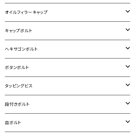
6V モンキー
BALIUS
Z900RS/Z900RS CAFE
ヤマハ【ステンレス】
HONDA
カワサキ
オイルフィラーキャップ
12V モンキー
BALIUS-Ⅱ
Z900RS SE
MT-03
CB1300SF/CB1300SB
スズキ【ステンレス】
SUZUKI
ホンダ
M20 P1.5
キャップボルト
12V Fi モンキー
D-TRACER125
ゼファー400/ゼファーχ
MT-25
CB400SF/CB400SB
ジクサー150
ホンダ【チタン】
YAMAHA
ヤマハ
M20 P2.5
ステンレス
ヘキサゴンボルト
クロスカブ50
D-TRACKER
ゼファー750/ゼファー750RS
MT-125
ダックス125
ジクサー250
ジェイド
M4
カワサキ【チタン】
スズキ
M30 P1.5
チタン
ステンレス
ボタンボルト
クロスカブ110
D-TRACKER X
ゼファー1100/ゼファー1100RS
RZ250
モンキー125
ジクサーSF250
スーパーカブ C125
M5
250TR
M3
M4
ヤマハ【チタン】
チタン
ステンレス
タッピングビス
ジェイド
ER-6F
ZRX400/ZRXⅡ
RZ250R
レブル250
BANDIT250
ハンターカブ CT125
M6
GPZ900R
M4
M5
シグナスX
M4
M4
スズキ【チタン】
チタン
ステンレス
段付きボルト
スーパーカブ C125
ER-6N
ZRX1100/ZRX1100Ⅱ
RZ250RR
ハンターカブ125
GS400
ダックス125
M8
Ninja H2
M5
M6
シグナスX SR
M5
M5
KATANA
M3
M4
チタン
ステンレス
皿ボルト
ダックス125
ESTRELLA
ZRX1200R/ZRX1200S
RZ350
クロスカブ110
GSR400
モンキー125
M10