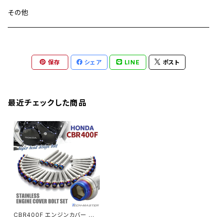
CB900F
Ninja 400
Ninja ZX-25R
XSR125
GSX1300R HAYABUSA
GB350
ZEPHYER 750RS
ステアリングポスト
アクスルナット
その他
YZF-R125
M20
CB1300 SUPER FOUR
Ninja 650
Z1000
XJR400
INAZUMA400
GB350S
ZEPHYER 1100
XJR400
シートクランプ
アクスルスライダー
M22
CB1300 SUPER BOLDOR
Ninja 1000
Z250
XJR400R
KATANA
保存
シェア
LINE
ポスト
GROM
ZEPHYER 1100RS
XJR400R
シートポストボルト
アクスルカラー
CB125R
Ninja 1000SX
Z125 PRO
YZF-R1
SV650
MSX125
Z H2
XMAX
クランクアームボルト
最近チェックした商品
CB250R
Ninja ZX-25R
BALIUS/BALIUS-II
YZF-R3
SV650X
PCX
ZRX400
クランクケースカバー
CBR250R
Ninja ZX-6R
GPZ900R
YZF-R15
V-Storom250
PCX160
ZRX-Ⅱ
ディレイラーボルト
CBR250RR
Ninja ZX-10R
KSR110
YZF-R25
Rebel250
ZRX1100
Vブレーキ台座ボルト
CBR400F
Ninja ZX-14R
エリミネーター/SE
YZF-R125
Rebel500
ZRX1100-Ⅱ
CBR400F エンジンカバー クラ