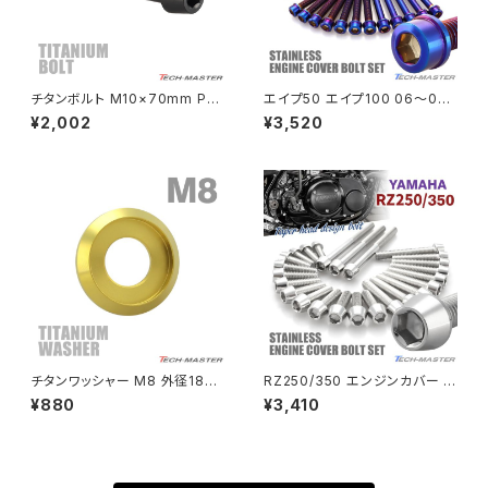
Rebel250
ZEPHYER 1100 RS
チタンボルト M10×70mm P1.
エイプ50 エイプ100 06〜08
Rebel500
ZRX400
25 テーパーヘッド 六角穴付き
年 XRモタード エンジンカバー
¥2,002
¥3,520
キャップボルト ブラック JA2150
クランクケース ボルト 14本セッ
ト ステンレス製 焼きチタンカラ
SUPER HAWK
ー TB6193
ZRX-Ⅱ
SUPER HAWKⅢ
ZRX1100
VTR250
ZRX1100-Ⅱ
XL230
ZRX1200DAEG
チタンワッシャー M8 外径18m
RZ250/350 エンジンカバー ク
m 枠径14mm フジツボ型ワッシ
ランクケース ボルト 25本セット
¥880
¥3,410
XR230
ャー ゴールドカラー 1個 JA117
ステンレス製 ヤマハ車用 シルバ
ZRX1200R
4
ーカラー TB7183
XR230 MOTARD
ZRX1200S