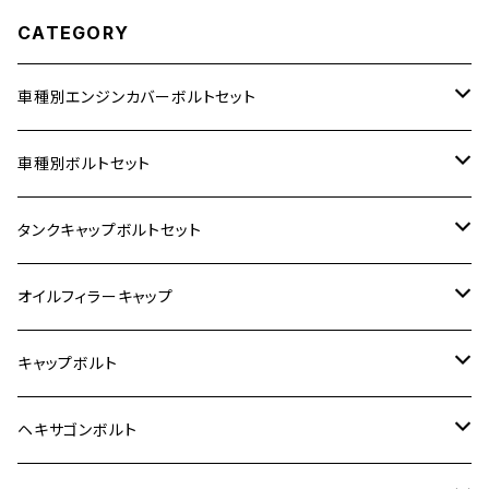
CATEGORY
車種別エンジンカバーボルトセット
ホンダ【ステンレス】
車種別ボルトセット
400X
カワサキ【ステンレス】
KAWASAKI
タンクキャップボルトセット
6V モンキー
BALIUS
Z900RS/Z900RS CAFE
ヤマハ【ステンレス】
HONDA
カワサキ
オイルフィラーキャップ
12V モンキー
BALIUS-Ⅱ
Z900RS SE
MT-03
CB1300SF/CB1300SB
スズキ【ステンレス】
SUZUKI
ホンダ
M20 P1.5
キャップボルト
12V Fi モンキー
D-TRACER125
ゼファー400/ゼファーχ
MT-25
CB400SF/CB400SB
ジクサー150
ホンダ【チタン】
YAMAHA
ヤマハ
M20 P2.5
ステンレス
ヘキサゴンボルト
クロスカブ50
D-TRACKER
ゼファー750/ゼファー750RS
MT-125
ダックス125
ジクサー250