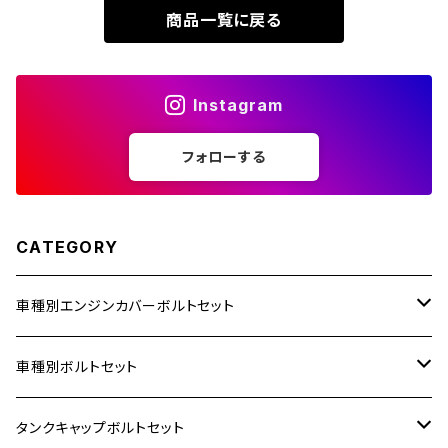
商品一覧に戻る
ZOMMER X
ZZR1100
Instagram
ZZR1400
フォローする
250TR
CATEGORY
車種別エンジンカバーボルトセット
ホンダ【ステンレス】
車種別ボルトセット
400X
カワサキ【ステンレス】
KAWASAKI
タンクキャップボルトセット