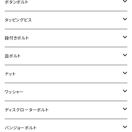
ジェイド
M4
カワサキ【チタン】
スズキ
M30 P1.5
チタン
ステンレス
ボタンボルト
クロスカブ110
D-TRACKER X
ゼファー1100/ゼファー1100RS
RZ250
モンキー125
ジクサーSF250
スーパーカブ C125
M5
250TR
M3
M4
ヤマハ【チタン】
チタン
ステンレス
タッピングビス
ジェイド
ER-6F
ZRX400/ZRXⅡ
RZ250R
レブル250
BANDIT250
ハンターカブ CT125
M6
GPZ900R
M4
M5
シグナスX
M4
M4
スズキ【チタン】
チタン
ステンレス
段付きボルト
スーパーカブ C125
ER-6N
ZRX1100/ZRX1100Ⅱ
RZ250RR
ハンターカブ125
GS400
ダックス125
M8
Ninja H2
M5
M6
シグナスX SR
M5
M5
KATANA
M3
M4
チタン
ステンレス
皿ボルト
ダックス125
ESTRELLA
ZRX1200R/ZRX1200S
RZ350
クロスカブ110
GSR400
モンキー125
M10
Ninja 250
M6
M8
マジェスティS
M6
M6
M4
M5
M4
M5
チタン
ステンレス
ナット
ハンターカブ CT125
ESTRELLA RS
ZRX1200DAEG
RZ350R
スーパーカブ110
GSR600
CB400 SUPER FOUR
Ninja 400
M7
M10
BW’S125
M8
M8
M5
M5
M6
M5
M4
チタン
ステンレス
ワッシャー
モンキー125
GPZ900R
Ninja250
RZ350RR
PCX
GSX-R125
CB400 SUPER BOLDOR
Ninja 400R
M8
MT-03
M10
M10
M6
M8
M6
M5
M3
M4
チタン
ステンレス
ディスクローターボルト
ADV150
GPZ1100
Ninja250R
SEROW250
PCX150
GSX-S125
CB1300 SUPER FOUR
Ninja 1000
M10
MT-25
M8
M10
M4
M5
M4
M6
チタン
ステンレス
バンジョーボルト
Ape50
KLX125
Ninja400