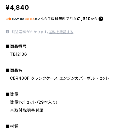
¥4,840
¥1,610
なら
手数料無料で
月々
から
別途送料がかかります。
送料を確認する
■商品番号
TB12136
■商品名
CBR400F クランクケース エンジンカバーボルトセット
■数量
数量1で1セット（29本入り）
※取付説明書付属
■材質