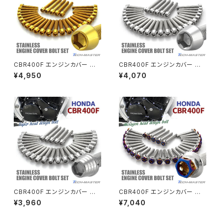
GB250 CLUBMAN
Z400
マシニングネットアンカー
GB350
Z400J
CBR400F エンジンカバー クラ
CBR400F エンジンカバー クラ
GB350S
Z400FX
ンクケース ボルト 29本セット
ンクケース ボルト 29本セット
¥4,950
¥4,070
ステンレス製 ホンダ車用 ゴール
ステンレス製 ホンダ車用 シルバ
ドカラー TB12139
ーカラー TB12138
GROM
Z550FX
HAWK CB250T
Z650
HAWK CB250N
Z650RS
HAWKⅡ CB400T
Z900
CBR400F エンジンカバー クラ
CBR400F エンジンカバー クラ
ンクケース ボルト 29本セット
ンクケース ボルト 29本セット
¥3,960
¥7,040
HAWKⅡ CB400N
ステンレス製 ホンダ車用 シルバ
ステンレス製 ホンダ車用 シルバ
Z900RS
ーカラー TB12126
ー×焼きチタンカラー TB12134