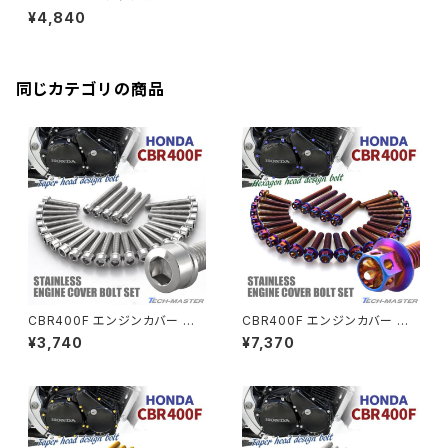
バーエンド
CBR400R
ンクケース ボルト 29本セット
Ninja H2
¥4,840
ステンレス製 ホンダ車用 シルバ
VTR250
ZRX1200DAEG
ー×焼きチタンカラー TB12136
エアバルブキャップ
CBX400F
VERSYS 650
XR230 モタード / SL230
同じカテゴリの商品
ZRX1200R
CBX550F
ミラーホールキャップ
VULCAN S
ZRX1200S
CL400
W400
ミラーアームスリーブ
エストレヤ
CRF250 RALLY
W650
キックペダルカバー
CRF250L
W800
ドライブチェーンアジャスターボルトカバー
CBR400F エンジンカバー クラ
CBR400F エンジンカバー クラ
ンクケース ボルト 29本セット
ンクケース ボルト 29本セット
¥3,740
¥7,370
ステンレス製 ホンダ車用 シルバ
ステンレス製 ホンダ車用 焼きチ
CRF250M
Z125 PRO
ーカラー TB12141
タンカラー TB12131
クラッチケーブル アジャスター
FTR223
Z250
チェーンアジャスター