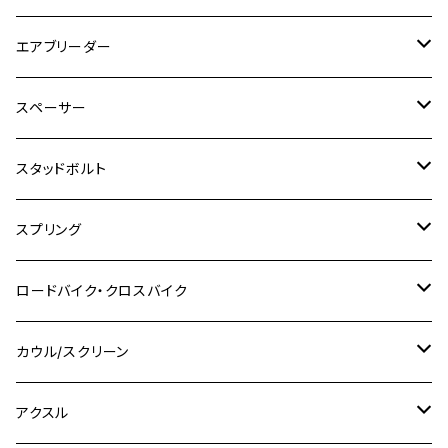
SR400
GROM/MSX125
GSX250R
CB1300 SUPER BOLDOR
Ninja 1000SX
MT-125
M10
M5
M6
M5
M7
M4
ホンダ
チタン
ステンレス
エアブリーダー
Ape100
KLX250
Ninja400R
SR500
ハンターカブ
GSX250E KATANA
CBR250R
Ninja ZX-25R
NMAX
M6
M8
M6
M8
M5
ヤマハ
カワサキ
M10 P1.0
チタン
ステンレス
スペーサー
CB223S
KLX250ES
Ninja650
TW200
GSX400E KATANA
CBR250RR
Z900RS
NMAX155
M8
M10
M8
M10
M6
ホンダ
M10 P1.25
M10 P1.0
M7 P1.0
CB400 FOUR
チタン
ステンレス
スタッドボルト
KLX250SR
Ninja650R
TW225
GSX400 IMPULSE
CBR400F
Z900RS CAFE
SR400
M10
M12
M10
M12
M8
ヤマハ
M10 P1.25
M8 P1.0
CB400 SUPER FOUR
M7 P1.0
KSR110
Ninja1000
チタン
M8
スプリング
XJ400
GSX-S750
CBX400F
Z1000
SR500
M14
M12
M14
M10
スズキ
M8 P1.25
CB400 SUPER BOLDOR
M8 P1.25
Ninja 250R
Ninja1000SX
XJ400D
アルミ
M10
ステンレス
ロードバイク・クロスバイク
GSX-R1000
CRF250L / M / CRF250RALLY
ZEPHYER 400
XSR125
M16
M14
M12
CB400SS
M10 P1.0
Ninja 250
Ninja ZX-6R
XJ550
GSX-R1000R
チタン
ステムボルト
カウル/スクリーン
FT223 / CB223S
ZEPHYER χ
YZF-R3
M24
M16
CB750F
M10 P1.25
Ninja 400R
Ninja ZX-10R
XS650SP
GSX1100S KATANA
GB250 CLUBMAN
ステムナット
スクリーンボルト
アクスル
ZEPHYER 750
YZF-R25
M18