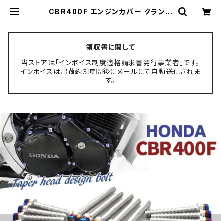
CBR400F エンジンカバー クランク
ケース ボルト 29本セット ステンレス
製 ホンダ車用 シルバー×焼きチタン
カラー TB12136 | TECH-MASTE
R ボルト専門店
領収書に関して
当ストアは「インボイス制度適格請求書発行事業者」です。
インボイスは出荷約３時間後にメールにて自動送信されま
す。