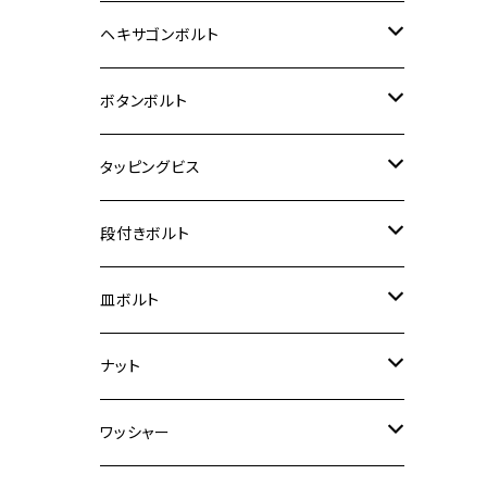
12V Fi モンキー
D-TRACER125
ゼファー400/ゼファーχ
MT-25
CB400SF/CB400SB
ジクサー150
ホンダ【チタン】
YAMAHA
ヤマハ
M20 P2.5
ステンレス
ヘキサゴンボルト
クロスカブ50
D-TRACKER
ゼファー750/ゼファー750RS
MT-125
ダックス125
ジクサー250
ジェイド
M4
カワサキ【チタン】
スズキ
M30 P1.5
チタン
ステンレス
ボタンボルト
クロスカブ110
D-TRACKER X
ゼファー1100/ゼファー1100RS
RZ250
モンキー125
ジクサーSF250
スーパーカブ C125
M5
250TR
M3
M4
ヤマハ【チタン】
チタン
ステンレス
タッピングビス
ジェイド
ER-6F
ZRX400/ZRXⅡ
RZ250R
レブル250
BANDIT250
ハンターカブ CT125
M6
GPZ900R
M4
M5
シグナスX
M4
M4
スズキ【チタン】
チタン
ステンレス
段付きボルト
スーパーカブ C125
ER-6N
ZRX1100/ZRX1100Ⅱ
RZ250RR
ハンターカブ125
GS400
ダックス125
M8
Ninja H2
M5
M6
シグナスX SR
M5
M5
KATANA
M3
M4
チタン
ステンレス
皿ボルト
ダックス125
ESTRELLA
ZRX1200R/ZRX1200S
RZ350
クロスカブ110
GSR400
モンキー125
M10
Ninja 250
M6
M8
マジェスティS
M6
M6
M4
M5
M4
M5
チタン
ステンレス
ナット
ハンターカブ CT125
ESTRELLA RS
ZRX1200DAEG
RZ350R
スーパーカブ110
GSR600
CB400 SUPER FOUR
Ninja 400
M7
M10
BW’S125
M8
M8
M5
M5
M6
M5
M4
チタン
ステンレス
ワッシャー
モンキー125
GPZ900R
Ninja250
RZ350RR
PCX
GSX-R125
CB400 SUPER BOLDOR
Ninja 400R
M8
MT-03
M10
M10
M6
M8