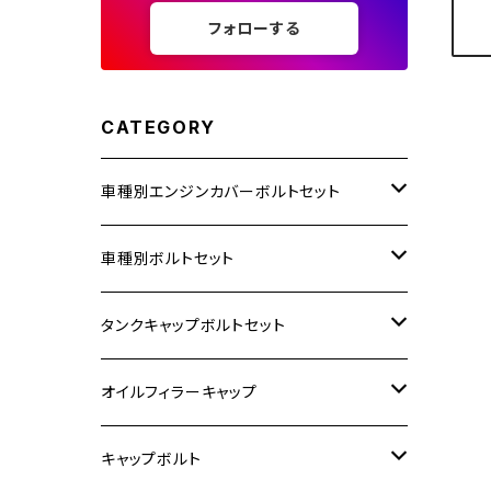
フォローする
CATEGORY
車種別エンジンカバーボルトセット
ホンダ【ステンレス】
車種別ボルトセット
400X
カワサキ【ステンレス】
KAWASAKI
タンクキャップボルトセット
6V モンキー
BALIUS
Z900RS/Z900RS CAFE
ヤマハ【ステンレス】
HONDA
カワサキ
オイルフィラーキャップ
12V モンキー
BALIUS-Ⅱ
Z900RS SE
MT-03
CB1300SF/CB1300SB
スズキ【ステンレス】
SUZUKI
ホンダ
M20 P1.5
キャップボルト