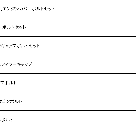
別エンジンカバーボルトセット
ダ【ステンレス】
別ボルトセット
サキ【ステンレス】
ASAKI
クキャップボルトセット
モンキー
US
RS/Z900RS CAFE
ハ【ステンレス】
DA
サキ
ルフィラーキャップ
 モンキー
US-Ⅱ
RS SE
3
00SF/CB1300SB
キ【ステンレス】
UKI
ダ
P1.5
ップボルト
Fi モンキー
ACER125
ー400/ゼファーχ
5
0SF/CB400SB
ー150
ダ【チタン】
AHA
ハ
P2.5
ンレス
サゴンボルト
カブ50
ACKER
ー750/ゼファー750RS
25
ス125
ー250
ド
サキ【チタン】
キ
P1.5
ン
ンレス
ンボルト
カブ110
ACKER X
ー1100/ゼファー1100RS
0
ー125
ーSF250
ーカブ C125