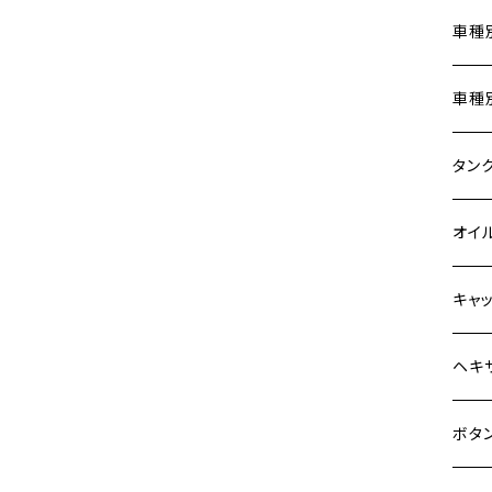
Z900
車種
HAWKⅡ CB400N
Z900RS
ホン
車種
HORNET250
Z900RS CAFE
400X
カワ
KAW
タン
JADE250
Z1000
6V 
BALI
Z900
ヤマ
HON
カワ
オイ
MSX125
Z H2
12V
BALI
Z900
MT-0
CB13
スズ
SUZ
ホン
M20 
キャ
NSR50
ZEPHYR 400
12V 
D-TR
ゼファ
MT-2
CB40
ジクサ
ホン
YAM
ヤマ
M20 
ステ
ヘキ
NSR80
ZEPHYR χ
クロス
D-TR
ゼファ
MT-1
ダック
ジクサ
ジェイ
M4
カワ
スズ
M30 
チタ
ステ
ボタ
PCX
ZEPHYR 750
クロス
D-TR
ゼファ
RZ25
モンキ
ジクサ
スーパ
M5