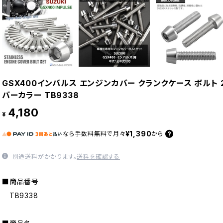
GSX400インパルス エンジンカバー クランクケース ボルト 
バーカラー TB9338
4,180
¥
¥1,390
なら
手数料無料で
月々
から
別途送料がかかります。
送料を確認する
■商品番号
TB9338