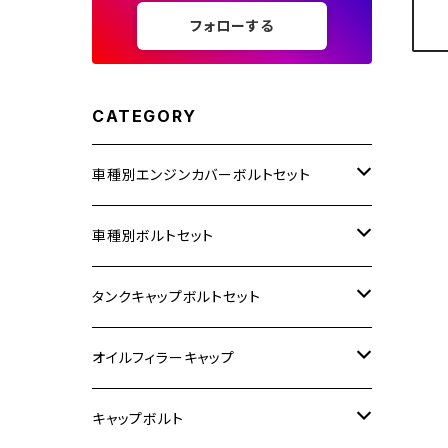
フォローする
CATEGORY
車種別エンジンカバーボルトセット
ホンダ【ステンレス】
車種別ボルトセット
400X
カワサキ【ステンレス】
KAWASAKI
タンクキャップボルトセット
6V モンキー
BALIUS
Z900RS/Z900RS CAFE
ヤマハ【ステンレス】
HONDA
カワサキ
オイルフィラーキャップ
12V モンキー
BALIUS-Ⅱ
Z900RS SE
MT-03
CB1300SF/CB1300SB
スズキ【ステンレス】
SUZUKI
ホンダ
M20 P1.5
キャップボルト