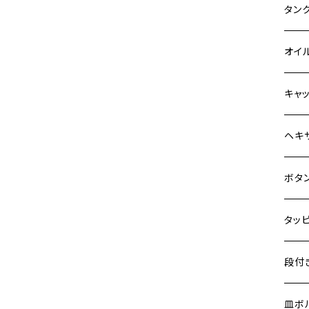
Z900
400X
カワ
KAW
タン
HAWKⅡ CB400N
Z900RS
6V 
BALI
Z900
ヤマ
HON
カワ
オイ
HORNET250
Z900RS CAFE
12V
BALI
Z900
MT-0
CB13
スズ
SUZ
ホン
M20 
キャ
JADE250
Z1000
12V 
D-TR
ゼファ
MT-2
CB40
ジクサ
ホン
YAM
ヤマ
M20 
ステ
ヘキ
MSX125
Z H2
クロス
D-TR
ゼファ
MT-1
ダック
ジクサ
ジェイ
M4
カワ
スズ
M30 
チタ
ステ
ボタ
NSR50
ZEPHYR 400
クロス
D-TR
ゼファ
RZ25
モンキ
ジクサ
スーパ
M5
250T
M3
M4
ヤマ
チタ
ステ
タッ
NSR80
ZEPHYR χ
ジェイ
ER-6
ZRX4
RZ25
レブル
BAND
ハンタ
M6
GPZ9
M4
M5
シグナ
M4
M4
スズ
チタ
ステ
段付
PCX
ZEPHYR 750
スーパ
ER-6
ZRX1
RZ25
ハンタ
GS40
ダック
M8
Ninja
M5
M6
シグナ
M5
M5
KATA
M3
M4
チタ
ステ
皿ボ