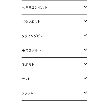
12V Fi モンキー
D-TRACER125
ゼファー400/ゼファーχ
MT-25
CB400SF/CB400SB
ジクサー150
ホンダ【チタン】
YAMAHA
ヤマハ
M20 P2.5
ステンレス
ヘキサゴンボルト
クロスカブ50
D-TRACKER
ゼファー750/ゼファー750RS
MT-125
ダックス125
ジクサー250
ジェイド
M4
カワサキ【チタン】
スズキ
M30 P1.5
チタン
ステンレス
ボタンボルト
クロスカブ110
D-TRACKER X
ゼファー1100/ゼファー1100RS
RZ250
モンキー125
ジクサーSF250
スーパーカブ C125
M5
250TR
M3
M4
ヤマハ【チタン】
チタン
ステンレス
タッピングビス
ジェイド
ER-6F
ZRX400/ZRXⅡ
RZ250R
レブル250
BANDIT250
ハンターカブ CT125
M6
GPZ900R
M4
M5
シグナスX
M4
M4
スズキ【チタン】
チタン
ステンレス
段付きボルト
スーパーカブ C125
ER-6N
ZRX1100/ZRX1100Ⅱ
RZ250RR
ハンターカブ125
GS400
ダックス125
M8
Ninja H2
M5
M6
シグナスX SR
M5
M5
KATANA
M3
M4
チタン
ステンレス
皿ボルト
ダックス125
ESTRELLA
ZRX1200R/ZRX1200S
RZ350
クロスカブ110
GSR400
モンキー125
M10
Ninja 250
M6
M8
マジェスティS
M6
M6
M4
M5
M4
M5
チタン
ステンレス
ナット
ハンターカブ CT125
ESTRELLA RS
ZRX1200DAEG
RZ350R
スーパーカブ110
GSR600
CB400 SUPER FOUR
Ninja 400
M7
M10
BW’S125
M8
M8
M5
M5
M6
M5
M4
チタン
ステンレス
ワッシャー
モンキー125
GPZ900R
Ninja250
RZ350RR
PCX
GSX-R125
CB400 SUPER BOLDOR
Ninja 400R
M8
MT-03
M10
M10
M6
M8