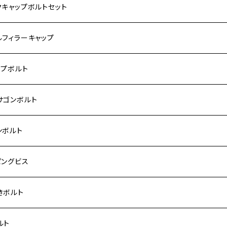
サキ【ステンレス】
ASAKI
クキャップボルトセット
モンキー
US
RS/Z900RS CAFE
ハ【ステンレス】
DA
サキ
ルフィラーキャップ
 モンキー
US-Ⅱ
RS SE
3
00SF/CB1300SB
キ【ステンレス】
UKI
ダ
P1.5
ップボルト
Fi モンキー
ACER125
ー400/ゼファーχ
5
0SF/CB400SB
ー150
ダ【チタン】
AHA
ハ
P2.5
ンレス
サゴンボルト
カブ50
ACKER
ー750/ゼファー750RS
25
ス125
ー250
ド
サキ【チタン】
キ
P1.5
ン
ンレス
ンボルト
カブ110
ACKER X
ー1100/ゼファー1100RS
0
ー125
ーSF250
ーカブ C125
R
ハ【チタン】
ン
ンレス
ピングビス
ド
F
00/ZRXⅡ
0R
250
IT250
ーカブ CT125
00R
スX
キ【チタン】
ン
ンレス
きボルト
ーカブ C125
N
100/ZRX1100Ⅱ
0RR
ーカブ125
0
ス125
 H2
スX SR
NA
ン
ンレス
ルト