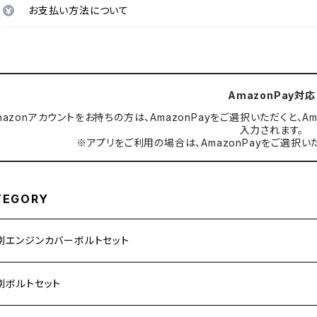
お支払い方法について
AmazonPay対応
mazonアカウントをお持ちの方は、AmazonPayをご選択いただくと
入力されます。
※アプリをご利用の場合は、AmazonPayをご選択い
TEGORY
別エンジンカバーボルトセット
ダ【ステンレス】
別ボルトセット