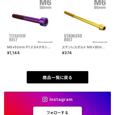
SUPER HAWKⅢ
ZRX1100
VTR250
ZRX1100-Ⅱ
XL230
ZRX1200DAEG
M6×50mm P1.0 64チタン合
ステンレスボルト M6×95mm
金 スリムヘッド キャップボルト
P1.0 テーパーシェルヘッド キャ
¥1,144
¥374
XR230
六角穴付き 焼きチタンカラー 1
ップボルト ゴールドカラー TB0
ZRX1200R
個 JA1973
324
XR230 MOTARD
ZRX1200S
商品一覧に戻る
ZOMMER X
ZZR1100
Instagram
ZZR1400
フォローする
250TR