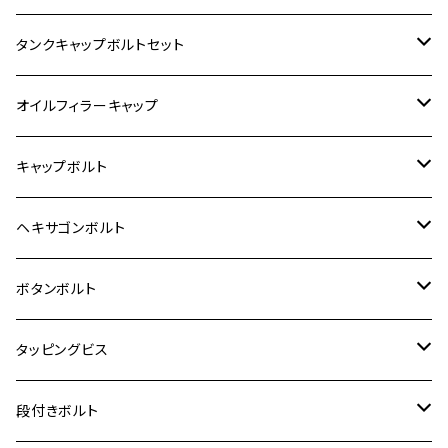
400X
カワサキ【ステンレス】
KAWASAKI
タンクキャップボルトセット
6V モンキー
BALIUS
Z900RS/Z900RS CAFE
ヤマハ【ステンレス】
HONDA
カワサキ
オイルフィラーキャップ
12V モンキー
BALIUS-Ⅱ
Z900RS SE
MT-03
CB1300SF/CB1300SB
スズキ【ステンレス】
SUZUKI
ホンダ
M20 P1.5
キャップボルト
12V Fi モンキー
D-TRACER125
ゼファー400/ゼファーχ
MT-25
CB400SF/CB400SB
ジクサー150
ホンダ【チタン】
YAMAHA
ヤマハ
M20 P2.5
ステンレス
ヘキサゴンボルト
クロスカブ50
D-TRACKER
ゼファー750/ゼファー750RS
MT-125
ダックス125
ジクサー250
ジェイド
M4
カワサキ【チタン】
スズキ
M30 P1.5
チタン
ステンレス
ボタンボルト
クロスカブ110
D-TRACKER X
ゼファー1100/ゼファー1100RS
RZ250
モンキー125
ジクサーSF250
スーパーカブ C125
M5
250TR
M3
M4
ヤマハ【チタン】
チタン
ステンレス
タッピングビス
ジェイド
ER-6F
ZRX400/ZRXⅡ
RZ250R
レブル250
BANDIT250
ハンターカブ CT125
M6
GPZ900R
M4
M5
シグナスX
M4
M4
スズキ【チタン】
チタン
ステンレス
段付きボルト
スーパーカブ C125
ER-6N
ZRX1100/ZRX1100Ⅱ
RZ250RR
ハンターカブ125