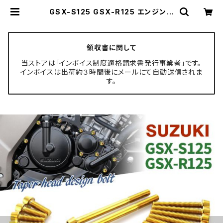
GSX-S125 GSX-R125 エンジンカ
バー クランクケース ボルト 28本セ
ット ステンレス製 スズキ車用 ゴール
ドカラー TB9139 | TECH-MAST
ER ボルト専門店
領収書に関して
当ストアは「インボイス制度適格請求書発行事業者」です。
インボイスは出荷約３時間後にメールにて自動送信されま
す。