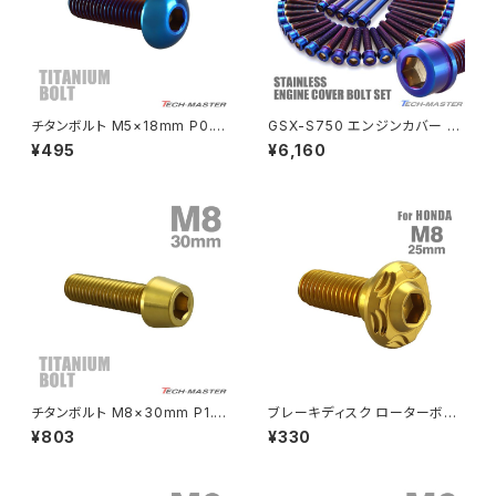
NSR50
ZEPHYR 400
NSR80
ZEPHYR χ
チタンボルト M5×18mm P0.8
GSX-S750 エンジンカバー ク
トラスヘッド 六角穴付き 焼きチ
ランクケース ボルト 30本セット
¥495
¥6,160
タンカラー 1個 JA2655
ステンレス製 スズキ車用 焼きチ
PCX
ZEPHYR 750
タンカラー TB9213
PCX150
ZEPYER 750 RS
PCX160
ZEPHYER 1100
Rebel250
ZEPHYER 1100 RS
チタンボルト M8×30mm P1.2
ブレーキディスク ローターボル
Rebel500
ZRX400
5 テーパーヘッド 六角穴付き キ
ト M8×25mm P1.25 ホンダ用
¥803
¥330
ャップボルト ゴールドカラー JA
スノーヘッド ステンレス ゴール
2210
ドカラー TD0248
SUPER HAWK
ZRX-Ⅱ