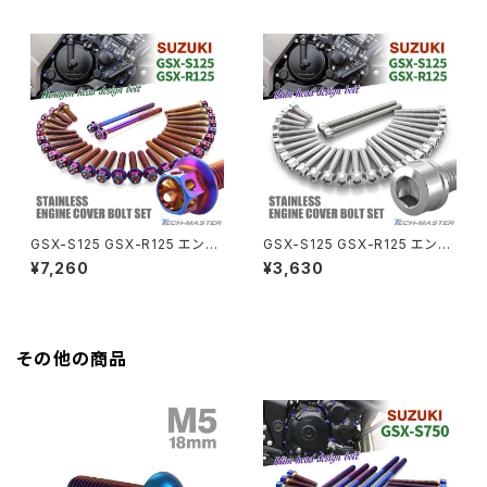
ー×焼きチタンカラー TB9136
ド×焼きチタンカラー TB9137
GROM
Z550FX
HAWK CB250T
Z650
HAWK CB250N
Z650RS
HAWKⅡ CB400T
Z900
GSX-S125 GSX-R125 エンジ
GSX-S125 GSX-R125 エンジ
ンカバー クランクケース ボルト
ンカバー クランクケース ボルト
¥7,260
¥3,630
HAWKⅡ CB400N
28本セット ステンレス製 スズキ
28本セット ステンレス製 スズキ
Z900RS
車用 焼きチタンカラー TB9131
車用 シルバーカラー TB9141
HORNET250
Z900RS CAFE
その他の商品
JADE250
Z1000
MSX125
Z H2