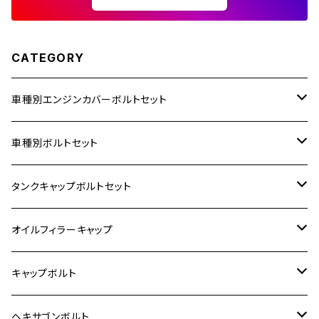
CATEGORY
車種別エンジンカバーボルトセット
ホンダ【ステンレス】
車種別ボルトセット
400X
カワサキ【ステンレス】
KAWASAKI
タンクキャップボルトセット
6V モンキー
BALIUS
Z900RS/Z900RS CAFE
ヤマハ【ステンレス】
HONDA
カワサキ
オイルフィラーキャップ
12V モンキー
BALIUS-Ⅱ
Z900RS SE
MT-03
CB1300SF/CB1300SB
スズキ【ステンレス】
SUZUKI
ホンダ
M20 P1.5
キャップボルト
12V Fi モンキー
D-TRACER125
ゼファー400/ゼファーχ
MT-25
CB400SF/CB400SB
ジクサー150
ホンダ【チタン】
YAMAHA
ヤマハ
M20 P2.5
ステンレス
ヘキサゴンボルト