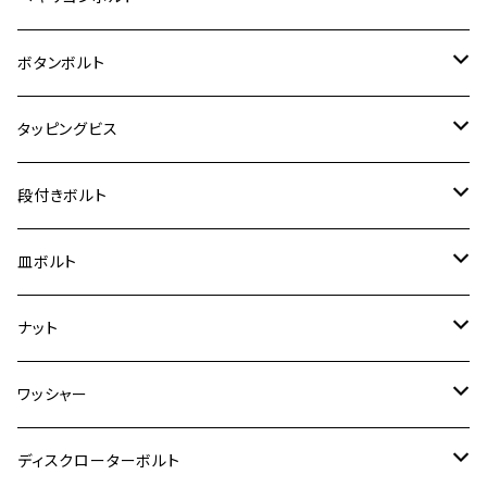
クロスカブ50
D-TRACKER
ゼファー750/ゼファー750RS
MT-125
ダックス125
ジクサー250
ジェイド
M4
カワサキ【チタン】
スズキ
M30 P1.5
チタン
ステンレス
ボタンボルト
クロスカブ110
D-TRACKER X
ゼファー1100/ゼファー1100RS
RZ250
モンキー125
ジクサーSF250
スーパーカブ C125
M5
250TR
M3
M4
ヤマハ【チタン】
チタン
ステンレス
タッピングビス
ジェイド
ER-6F
ZRX400/ZRXⅡ
RZ250R
レブル250
BANDIT250
ハンターカブ CT125
M6
GPZ900R
M4
M5
シグナスX
M4
M4
スズキ【チタン】
チタン
ステンレス
段付きボルト
スーパーカブ C125
ER-6N
ZRX1100/ZRX1100Ⅱ
RZ250RR
ハンターカブ125
GS400
ダックス125
M8
Ninja H2
M5
M6
シグナスX SR
M5
M5
KATANA
M3
M4
チタン
ステンレス
皿ボルト
ダックス125
ESTRELLA
ZRX1200R/ZRX1200S
RZ350
クロスカブ110
GSR400
モンキー125
M10
Ninja 250
M6
M8
マジェスティS
M6
M6
M4
M5
M4
M5
チタン
ステンレス
ナット
ハンターカブ CT125
ESTRELLA RS
ZRX1200DAEG
RZ350R
スーパーカブ110
GSR600
CB400 SUPER FOUR
Ninja 400
M7
M10
BW’S125
M8
M8
M5
M5
M6
M5
M4
チタン
ステンレス
ワッシャー
モンキー125
GPZ900R
Ninja250
RZ350RR
PCX
GSX-R125
CB400 SUPER BOLDOR
Ninja 400R
M8
MT-03
M10
M10
M6
M8
M6
M5
M3
M4
チタン
ステンレス
ディスクローターボルト
ADV150
GPZ1100
Ninja250R
SEROW250
PCX150