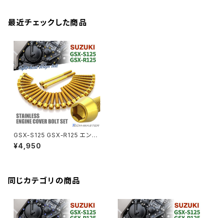
CB125R
Ninja 1000SX
Z125 PRO
YZF-R1
SV650
MSX125
Z H2
XMAX
クランクアームボルト
最近チェックした商品
CB250R
Ninja ZX-25R
BALIUS/BALIUS-II
YZF-R3
SV650X
PCX
ZRX400
クランクケースカバー
CBR250R
Ninja ZX-6R
GPZ900R
YZF-R15
V-Storom250
PCX160
ZRX-Ⅱ
ディレイラーボルト
CBR250RR
Ninja ZX-10R
KSR110
YZF-R25
Rebel250
ZRX1100
Vブレーキ台座ボルト
CBR400F
Ninja ZX-14R
エリミネーター/SE
YZF-R125
Rebel500
ZRX1100-Ⅱ
GSX-S125 GSX-R125 エンジ
バーエンド
CBR400R
ンカバー クランクケース ボルト
Ninja H2
¥4,950
28本セット ステンレス製 スズキ
VTR250
ZRX1200DAEG
車用 ゴールドカラー TB9139
エアバルブキャップ
CBX400F
VERSYS 650
XR230 モタード / SL230
同じカテゴリの商品
ZRX1200R
CBX550F
ミラーホールキャップ
VULCAN S
ZRX1200S