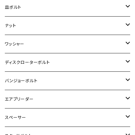
GS400
ダックス125
M8
Ninja H2
M5
M6
シグナスX SR
M5
M5
KATANA
M3
M4
チタン
ステンレス
皿ボルト
ダックス125
ESTRELLA
ZRX1200R/ZRX1200S
RZ350
クロスカブ110
GSR400
モンキー125
M10
Ninja 250
M6
M8
マジェスティS
M6
M6
M4
M5
M4
M5
チタン
ステンレス
ナット
ハンターカブ CT125
ESTRELLA RS
ZRX1200DAEG
RZ350R
スーパーカブ110
GSR600
CB400 SUPER FOUR
Ninja 400
M7
M10
BW’S125
M8
M8
M5
M5
M6
M5
M4
チタン
ステンレス
ワッシャー
モンキー125
GPZ900R
Ninja250
RZ350RR
PCX
GSX-R125
CB400 SUPER BOLDOR
Ninja 400R
M8
MT-03
M10
M10
M6
M8
M6
M5
M3
M4
チタン
ステンレス
ディスクローターボルト
ADV150
GPZ1100
Ninja250R
SEROW250
PCX150
GSX-S125
CB1300 SUPER FOUR
Ninja 1000
M10
MT-25
M8
M10
M4
M5
M4
M6
チタン
ステンレス
バンジョーボルト
Ape50
KLX125
Ninja400
SR400
GROM/MSX125
GSX250R
CB1300 SUPER BOLDOR
Ninja 1000SX
MT-125
M10
M5
M6
M5
M7
M4
ホンダ
チタン
ステンレス
エアブリーダー
Ape100
KLX250
Ninja400R
SR500
ハンターカブ
GSX250E KATANA
CBR250R
Ninja ZX-25R
NMAX
M6
M8
M6
M8
M5
ヤマハ
カワサキ
M10 P1.0
チタン
ステンレス
スペーサー
CB223S
KLX250ES
Ninja650
TW200
GSX400E KATANA
CBR250RR
Z900RS
NMAX155
M8
M10
M8
M10
M6
ホンダ
M10 P1.25
M10 P1.0
M7 P1.0
CB400 FOUR