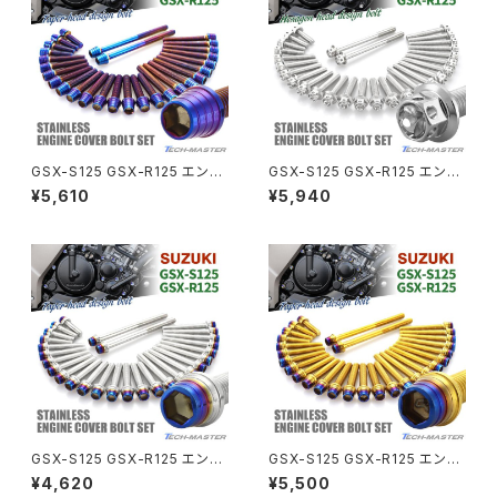
CL400
W400
ミラーアームスリーブ
エストレヤ
CRF250 RALLY
W650
キックペダルカバー
CRF250L
W800
ドライブチェーンアジャスターボルトカバー
GSX-S125 GSX-R125 エンジ
GSX-S125 GSX-R125 エンジ
ンカバー クランクケース ボルト
ンカバー クランクケース ボルト
¥5,610
¥5,940
28本セット ステンレス製 スズキ
28本セット ステンレス製 スズキ
CRF250M
Z125 PRO
車用 焼きチタンカラー TB9128
車用 シルバーカラー TB9129
クラッチケーブル アジャスター
FTR223
Z250
チェーンアジャスター
GB250 CLUBMAN
Z400
マシニングネットアンカー
GB350
Z400J
GSX-S125 GSX-R125 エンジ
GSX-S125 GSX-R125 エンジ
GB350S
Z400FX
ンカバー クランクケース ボルト
ンカバー クランクケース ボルト
¥4,620
¥5,500
28本セット ステンレス製 シルバ
28本セット ステンレス製 ゴール