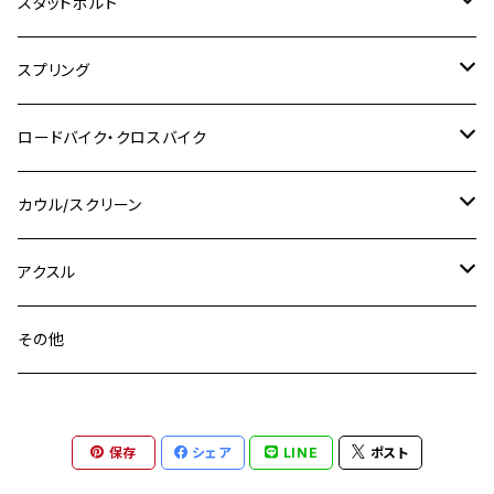
チタン
ステンレス
スタッドボルト
KLX250SR
Ninja650R
TW225
GSX400 IMPULSE
CBR400F
Z900RS CAFE
SR400
M10
M12
M10
M12
M8
ヤマハ
M10 P1.25
M8 P1.0
CB400 SUPER FOUR
M7 P1.0
KSR110
Ninja1000
チタン
M8
スプリング
XJ400
GSX-S750
CBX400F
Z1000
SR500
M14
M12
M14
M10
スズキ
M8 P1.25
CB400 SUPER BOLDOR
M8 P1.25
Ninja 250R
Ninja1000SX
XJ400D
アルミ
M10
ステンレス
ロードバイク・クロスバイク
GSX-R1000
CRF250L / M / CRF250RALLY
ZEPHYER 400
XSR125
M16
M14
M12
CB400SS
M10 P1.0
Ninja 250
Ninja ZX-6R
XJ550
GSX-R1000R
チタン
ステムボルト
カウル/スクリーン
FT223 / CB223S
ZEPHYER χ
YZF-R3
M24
M16
CB750F
M10 P1.25
Ninja 400R
Ninja ZX-10R
XS650SP
GSX1100S KATANA
GB250 CLUBMAN
ステムナット
スクリーンボルト
アクスル
ZEPHYER 750
YZF-R25
M18
CB900F
Ninja 400
Ninja ZX-25R
XSR125
GSX1300R HAYABUSA
GB350
ZEPHYER 750RS
ステアリングポスト
アクスルナット
その他
YZF-R125
M20
CB1300 SUPER FOUR
Ninja 650
Z1000
XJR400
INAZUMA400
GB350S
ZEPHYER 1100
XJR400
シートクランプ
アクスルスライダー
M22
CB1300 SUPER BOLDOR
Ninja 1000
Z250
XJR400R
KATANA
保存
シェア
LINE
ポスト
GROM
ZEPHYER 1100RS
XJR400R
シートポストボルト
アクスルカラー