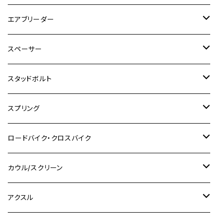
CB1300 SUPER BOLDOR
Ninja 1000SX
MT-125
M10
M5
M6
M5
M7
M4
ホンダ
チタン
ステンレス
エアブリーダー
Ape100
KLX250
Ninja400R
SR500
ハンターカブ
GSX250E KATANA
CBR250R
Ninja ZX-25R
NMAX
M6
M8
M6
M8
M5
ヤマハ
カワサキ
M10 P1.0
チタン
ステンレス
スペーサー
CB223S
KLX250ES
Ninja650
TW200
GSX400E KATANA
CBR250RR
Z900RS
NMAX155
M8
M10
M8
M10
M6
ホンダ
M10 P1.25
M10 P1.0
M7 P1.0
CB400 FOUR
チタン
ステンレス
スタッドボルト
KLX250SR
Ninja650R
TW225
GSX400 IMPULSE
CBR400F
Z900RS CAFE
SR400
M10
M12
M10
M12
M8
ヤマハ
M10 P1.25
M8 P1.0
CB400 SUPER FOUR
M7 P1.0
KSR110
Ninja1000
チタン
M8
スプリング
XJ400
GSX-S750
CBX400F
Z1000
SR500
M14
M12
M14
M10
スズキ
M8 P1.25
CB400 SUPER BOLDOR
M8 P1.25
Ninja 250R
Ninja1000SX
XJ400D
アルミ
M10
ステンレス
ロードバイク・クロスバイク
GSX-R1000
CRF250L / M / CRF250RALLY
ZEPHYER 400
XSR125
M16
M14
M12
CB400SS
M10 P1.0
Ninja 250
Ninja ZX-6R
XJ550
GSX-R1000R
チタン
ステムボルト
カウル/スクリーン
FT223 / CB223S
ZEPHYER χ
YZF-R3
M24
M16
CB750F
M10 P1.25
Ninja 400R
Ninja ZX-10R
XS650SP
GSX1100S KATANA
GB250 CLUBMAN
ステムナット
スクリーンボルト
アクスル
ZEPHYER 750
YZF-R25
M18
CB900F
Ninja 400
Ninja ZX-25R