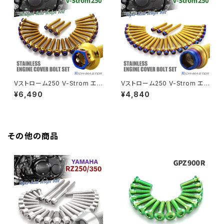
HAWK CB250T
Z650
HAWK CB250N
Z650RS
HAWKⅡ CB400T
Z900
Vストローム250 V-Strom エン
Vストローム250 V-Strom エン
ジンカバー クランクケース ボル
ジンカバー クランクケース ボル
¥6,490
¥4,840
HAWKⅡ CB400N
ト 25本セット ステンレス製 スズ
ト 25本セット ステンレス製 ゴー
Z900RS
キ車用 ゴールド×焼きチタンカラ
ルド×焼きチタンカラー TB903
ー TB9035
7
HORNET250
Z900RS CAFE
その他の商品
JADE250
Z1000
MSX125
Z H2
NSR50
ZEPHYR 400