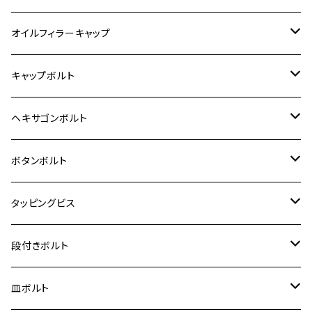
6V モンキー
BALIUS
Z900RS/Z900RS CAFE
ヤマハ【ステンレス】
HONDA
カワサキ
オイルフィラーキャップ
12V モンキー
BALIUS-Ⅱ
Z900RS SE
MT-03
CB1300SF/CB1300SB
スズキ【ステンレス】
SUZUKI
ホンダ
M20 P1.5
キャップボルト
12V Fi モンキー
D-TRACER125
ゼファー400/ゼファーχ
MT-25
CB400SF/CB400SB
ジクサー150
ホンダ【チタン】
YAMAHA
ヤマハ
M20 P2.5
ステンレス
ヘキサゴンボルト
クロスカブ50
D-TRACKER
ゼファー750/ゼファー750RS
MT-125
ダックス125
ジクサー250
ジェイド
M4
カワサキ【チタン】
スズキ
M30 P1.5
チタン
ステンレス
ボタンボルト
クロスカブ110
D-TRACKER X
ゼファー1100/ゼファー1100RS
RZ250
モンキー125
ジクサーSF250
スーパーカブ C125
M5
250TR
M3
M4
ヤマハ【チタン】
チタン
ステンレス
タッピングビス
ジェイド
ER-6F
ZRX400/ZRXⅡ
RZ250R
レブル250
BANDIT250
ハンターカブ CT125
M6
GPZ900R
M4
M5
シグナスX
M4
M4
スズキ【チタン】
チタン
ステンレス
段付きボルト
スーパーカブ C125
ER-6N
ZRX1100/ZRX1100Ⅱ
RZ250RR
ハンターカブ125
GS400
ダックス125
M8
Ninja H2
M5
M6
シグナスX SR
M5
M5
KATANA
M3
M4
チタン
ステンレス
皿ボルト
ダックス125
ESTRELLA
ZRX1200R/ZRX1200S
RZ350
クロスカブ110