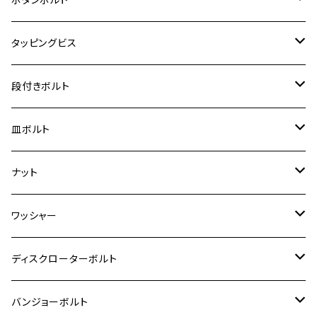
クロスカブ110
D-TRACKER X
ゼファー1100/ゼファー1100RS
RZ250
モンキー125
ジクサーSF250
スーパーカブ C125
M5
250TR
M3
M4
ヤマハ【チタン】
チタン
ステンレス
タッピングビス
ジェイド
ER-6F
ZRX400/ZRXⅡ
RZ250R
レブル250
BANDIT250
ハンターカブ CT125
M6
GPZ900R
M4
M5
シグナスX
M4
M4
スズキ【チタン】
チタン
ステンレス
段付きボルト
スーパーカブ C125
ER-6N
ZRX1100/ZRX1100Ⅱ
RZ250RR
ハンターカブ125
GS400
ダックス125
M8
Ninja H2
M5
M6
シグナスX SR
M5
M5
KATANA
M3
M4
チタン
ステンレス
皿ボルト
ダックス125
ESTRELLA
ZRX1200R/ZRX1200S
RZ350
クロスカブ110
GSR400
モンキー125
M10
Ninja 250
M6
M8
マジェスティS
M6
M6
M4
M5
M4
M5
チタン
ステンレス
ナット
ハンターカブ CT125
ESTRELLA RS
ZRX1200DAEG
RZ350R
スーパーカブ110
GSR600
CB400 SUPER FOUR
Ninja 400
M7
M10
BW’S125
M8
M8
M5
M5
M6
M5
M4
チタン
ステンレス
ワッシャー
モンキー125
GPZ900R
Ninja250
RZ350RR
PCX
GSX-R125
CB400 SUPER BOLDOR
Ninja 400R
M8
MT-03
M10
M10
M6
M8
M6
M5
M3
M4
チタン
ステンレス
ディスクローターボルト
ADV150
GPZ1100
Ninja250R
SEROW250
PCX150
GSX-S125
CB1300 SUPER FOUR
Ninja 1000
M10
MT-25
M8
M10
M4
M5
M4
M6
チタン
ステンレス
バンジョーボルト
Ape50
KLX125
Ninja400
SR400
GROM/MSX125
GSX250R