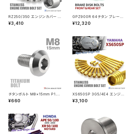
NSR80
ZEPHYR χ
RZ250/350 エンジンカバー ク
GPZ900R 64チタン ブレーキ
ランクケース ボルト 25本セット
ディスクローターボルト フロント
¥3,410
¥12,320
ステンレス製 ヤマハ車用 シルバ
リア 16本セット カワサキ車用 グ
PCX
ZEPHYR 750
ーカラー TB7183
リーン JA22114
PCX150
ZEPYER 750 RS
PCX160
ZEPHYER 1100
Rebel250
ZEPHYER 1100 RS
チタンボルト M8×15mm P1.25
XS650SP 3G5/4E4 エンジン
Rebel500
ZRX400
テーパーヘッド 六角穴 ボタンボ
カバー クランクケース ボルト 2
¥660
¥3,100
ルト シルバーカラー 素地 1個 J
0本セット ステンレス製 ヤマハ
A745
車用 ゴールドカラー TB7064
SUPER HAWK
ZRX-Ⅱ
SUPER HAWKⅢ
ZRX1100