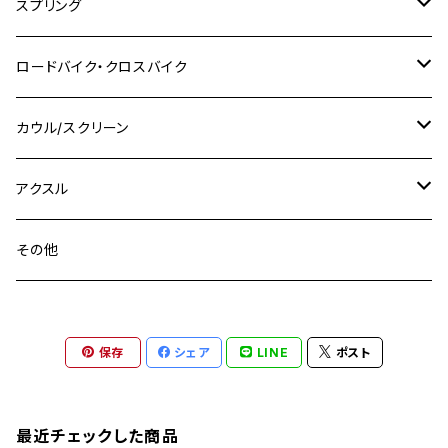
M7 P1.0
KSR110
Ninja1000
チタン
M8
スプリング
XJ400
GSX-S750
CBX400F
Z1000
SR500
M14
M12
M14
M10
スズキ
M8 P1.25
CB400 SUPER BOLDOR
M8 P1.25
Ninja 250R
Ninja1000SX
XJ400D
アルミ
M10
ステンレス
ロードバイク・クロスバイク
GSX-R1000
CRF250L / M / CRF250RALLY
ZEPHYER 400
XSR125
M16
M14
M12
CB400SS
M10 P1.0
Ninja 250
Ninja ZX-6R
XJ550
GSX-R1000R
チタン
ステムボルト
カウル/スクリーン
FT223 / CB223S
ZEPHYER χ
YZF-R3
M24
M16
CB750F
M10 P1.25
Ninja 400R
Ninja ZX-10R
XS650SP
GSX1100S KATANA
GB250 CLUBMAN
ステムナット
スクリーンボルト
アクスル
ZEPHYER 750
YZF-R25
M18
CB900F
Ninja 400
Ninja ZX-25R
XSR125
GSX1300R HAYABUSA
GB350
ZEPHYER 750RS
ステアリングポスト
アクスルナット
その他
YZF-R125
M20
CB1300 SUPER FOUR
Ninja 650
Z1000
XJR400
INAZUMA400
GB350S
ZEPHYER 1100
XJR400
シートクランプ
アクスルスライダー
M22
CB1300 SUPER BOLDOR
Ninja 1000
Z250
XJR400R
KATANA
保存
シェア
LINE
ポスト
GROM
ZEPHYER 1100RS
XJR400R
シートポストボルト
アクスルカラー
CB125R
Ninja 1000SX
Z125 PRO
YZF-R1
SV650
MSX125
Z H2
XMAX
クランクアームボルト
最近チェックした商品