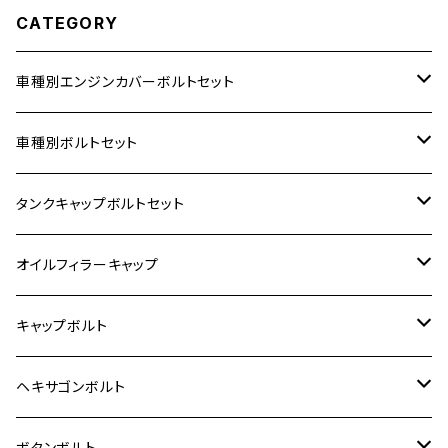
CATEGORY
車種別エンジンカバーボルトセット
ホンダ【ステンレス】
車種別ボルトセット
400X
カワサキ【ステンレス】
KAWASAKI
タンクキャップボルトセット
6V モンキー
BALIUS
Z900RS/Z900RS CAFE
ヤマハ【ステンレス】
HONDA
カワサキ
オイルフィラーキャップ
12V モンキー
BALIUS-Ⅱ
Z900RS SE
MT-03
CB1300SF/CB1300SB
スズキ【ステンレス】
SUZUKI
ホンダ
M20 P1.5
キャップボルト
12V Fi モンキー
D-TRACER125
ゼファー400/ゼファーχ
MT-25
CB400SF/CB400SB
ジクサー150
ホンダ【チタン】
YAMAHA
ヤマハ
M20 P2.5
ステンレス
ヘキサゴンボルト
クロスカブ50
D-TRACKER
ゼファー750/ゼファー750RS
MT-125
ダックス125
ジクサー250
ジェイド
M4
カワサキ【チタン】
スズキ
M30 P1.5
チタン
ステンレス
ボタンボルト