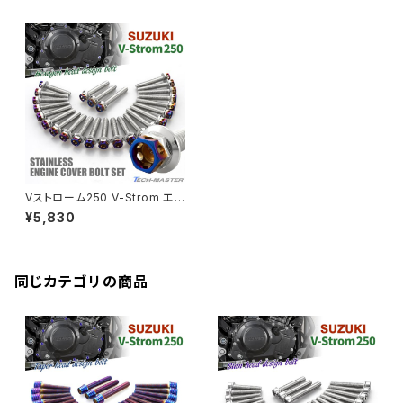
CB250R
Ninja ZX-25R
BALIUS/BALIUS-II
YZF-R3
SV650X
PCX
ZRX400
クランクケースカバー
CBR250R
Ninja ZX-6R
GPZ900R
YZF-R15
V-Storom250
PCX160
ZRX-Ⅱ
ディレイラーボルト
CBR250RR
Ninja ZX-10R
KSR110
YZF-R25
Rebel250
ZRX1100
Vブレーキ台座ボルト
CBR400F
Ninja ZX-14R
エリミネーター/SE
YZF-R125
Rebel500
ZRX1100-Ⅱ
Vストローム250 V-Strom エン
バーエンド
CBR400R
ジンカバー クランクケース ボル
Ninja H2
¥5,830
ト 25本セット ステンレス製 スズ
VTR250
ZRX1200DAEG
キ車用 シルバー×焼きチタンカ
ラー TB9034
エアバルブキャップ
CBX400F
VERSYS 650
XR230 モタード / SL230
同じカテゴリの商品
ZRX1200R
CBX550F
ミラーホールキャップ
VULCAN S
ZRX1200S
CL400
W400
ミラーアームスリーブ
エストレヤ