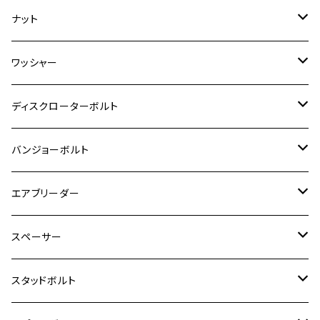
GSR400
モンキー125
M10
Ninja 250
M6
M8
マジェスティS
M6
M6
M4
M5
M4
M5
チタン
ステンレス
ナット
ハンターカブ CT125
ESTRELLA RS
ZRX1200DAEG
RZ350R
スーパーカブ110
GSR600
CB400 SUPER FOUR
Ninja 400
M7
M10
BW’S125
M8
M8
M5
M5
M6
M5
M4
チタン
ステンレス
ワッシャー
モンキー125
GPZ900R
Ninja250
RZ350RR
PCX
GSX-R125
CB400 SUPER BOLDOR
Ninja 400R
M8
MT-03
M10
M10
M6
M8
M6
M5
M3
M4
チタン
ステンレス
ディスクローターボルト
ADV150
GPZ1100
Ninja250R
SEROW250
PCX150
GSX-S125
CB1300 SUPER FOUR
Ninja 1000
M10
MT-25
M8
M10
M4
M5
M4
M6
チタン
ステンレス
バンジョーボルト
Ape50
KLX125
Ninja400
SR400
GROM/MSX125
GSX250R
CB1300 SUPER BOLDOR
Ninja 1000SX
MT-125
M10
M5
M6
M5
M7
M4
ホンダ
チタン
ステンレス
エアブリーダー
Ape100
KLX250
Ninja400R
SR500
ハンターカブ
GSX250E KATANA
CBR250R
Ninja ZX-25R
NMAX
M6
M8
M6
M8
M5
ヤマハ
カワサキ
M10 P1.0
チタン
ステンレス
スペーサー
CB223S
KLX250ES
Ninja650
TW200
GSX400E KATANA
CBR250RR
Z900RS
NMAX155
M8
M10
M8
M10
M6
ホンダ
M10 P1.25
M10 P1.0
M7 P1.0
CB400 FOUR
チタン
ステンレス
スタッドボルト
KLX250SR
Ninja650R
TW225
GSX400 IMPULSE
CBR400F
Z900RS CAFE
SR400
M10
M12
M10
M12
M8
ヤマハ
M10 P1.25
M8 P1.0
CB400 SUPER FOUR