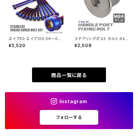
VTR250
ZRX1100-Ⅱ
XL230
ZRX1200DAEG
エイプ50 エイプ100 06〜08
ステアリングポスト ボルト 64チ
年 XRモタード エンジンカバー
タン製 折りたたみ自転車 DAH
¥3,520
¥2,508
XR230
クランクケース ボルト 14本セッ
ON等に シルバー 素地 1個 JA
ZRX1200R
ト ステンレス製 焼きチタンカラ
500
ー TB6193
XR230 MOTARD
ZRX1200S
商品一覧に戻る
ZOMMER X
ZZR1100
Instagram
ZZR1400
フォローする
250TR