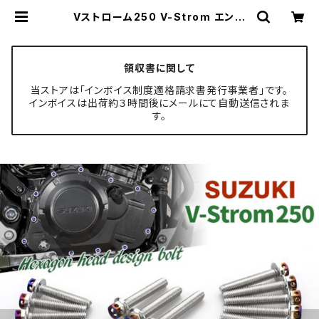
Vストローム250 V-Strom エンジ
ンカバー クランクケース ボルト 25
本セット ステンレス製 スズキ車用 シ
ルバー×焼きチタンカラー TB9034
| TECH-MASTER ボルト専門店
領収書に関して
当ストアは「インボイス制度適格請求書発行事業者」です。
インボイスは出荷約３時間後にメールにて自動送信されま
す。