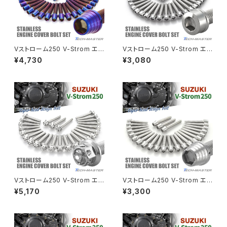
CRF250 RALLY
W650
キックペダルカバー
CRF250L
W800
ドライブチェーンアジャスターボルトカバー
Vストローム250 V-Strom エン
Vストローム250 V-Strom エン
ジンカバー クランクケース ボル
ジンカバー クランクケース ボル
¥4,730
¥3,080
ト 25本セット ステンレス製 スズ
ト 25本セット ステンレス製 スズ
CRF250M
Z125 PRO
キ車用 焼きチタンカラー TB90
キ車用 シルバーカラー TB904
クラッチケーブル アジャスター
28
1
FTR223
Z250
チェーンアジャスター
GB250 CLUBMAN
Z400
マシニングネットアンカー
GB350
Z400J
Vストローム250 V-Strom エン
Vストローム250 V-Strom エン
GB350S
Z400FX
ジンカバー クランクケース ボル
ジンカバー クランクケース ボル
¥5,170
¥3,300
ト 25本セット ステンレス製 スズ
ト 25本セット ステンレス製 スズ
キ車用 シルバーカラー TB902
キ車用 シルバーカラー TB902
GROM
9
6
Z550FX