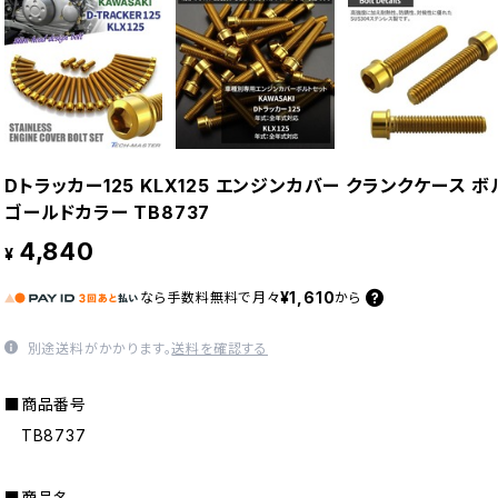
Dトラッカー125 KLX125 エンジンカバー クランクケース 
ゴールドカラー TB8737
4,840
¥
¥1,610
なら
手数料無料で
月々
から
別途送料がかかります。
送料を確認する
■商品番号
TB8737
■商品名