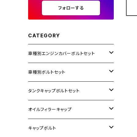
フォローする
CATEGORY
車種別エンジンカバーボルトセット
ホンダ【ステンレス】
車種別ボルトセット
400X
カワサキ【ステンレス】
KAWASAKI
タンクキャップボルトセット
6V モンキー
BALIUS
Z900RS/Z900RS CAFE
ヤマハ【ステンレス】
HONDA
カワサキ
オイルフィラーキャップ
12V モンキー
BALIUS-Ⅱ
Z900RS SE
MT-03
CB1300SF/CB1300SB
スズキ【ステンレス】
SUZUKI
ホンダ
M20 P1.5
キャップボルト