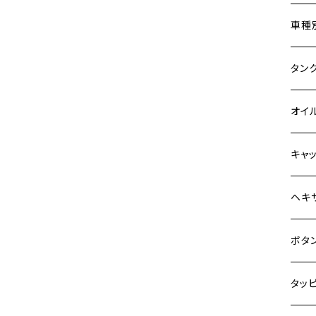
Z900
ホン
車種
HAWKⅡ CB400N
Z900RS
400X
カワ
KAW
タン
HORNET250
Z900RS CAFE
6V 
BALI
Z900
ヤマ
HON
カワ
オイ
JADE250
Z1000
12V
BALI
Z900
MT-0
CB13
スズ
SUZ
ホン
M20 
キャ
MSX125
Z H2
12V 
D-TR
ゼファ
MT-2
CB40
ジクサ
ホン
YAM
ヤマ
M20 
ステ
ヘキ
NSR50
ZEPHYR 400
クロス
D-TR
ゼファ
MT-1
ダック
ジクサ
ジェイ
M4
カワ
スズ
M30 
チタ
ステ
ボタ
NSR80
ZEPHYR χ
クロス
D-TR
ゼファ
RZ25
モンキ
ジクサ
スーパ
M5
PCX
250T
M3
M4
ヤマ
チタ
ステ
タッ
ZEPHYR 750
ジェイ
ER-6
ZRX4
RZ25
レブル
BAND