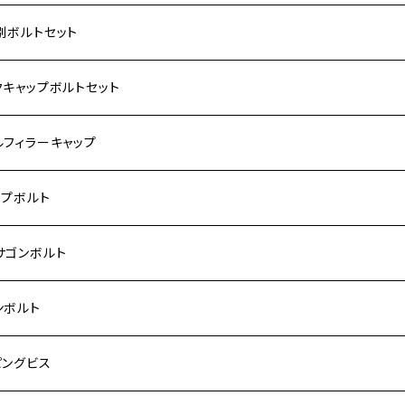
ダ【ステンレス】
別ボルトセット
サキ【ステンレス】
ASAKI
クキャップボルトセット
モンキー
US
RS/Z900RS CAFE
ハ【ステンレス】
DA
サキ
ルフィラーキャップ
 モンキー
US-Ⅱ
RS SE
3
00SF/CB1300SB
キ【ステンレス】
UKI
ダ
P1.5
ップボルト
Fi モンキー
ACER125
ー400/ゼファーχ
5
0SF/CB400SB
ー150
ダ【チタン】
AHA
ハ
P2.5
ンレス
サゴンボルト
カブ50
ACKER
ー750/ゼファー750RS
25
ス125
ー250
ド
サキ【チタン】
キ
P1.5
ン
ンレス
ンボルト
カブ110
ACKER X
ー1100/ゼファー1100RS
0
ー125
ーSF250
ーカブ C125
R
ハ【チタン】
ン
ンレス
ピングビス
ド
F
00/ZRXⅡ
0R
250
IT250