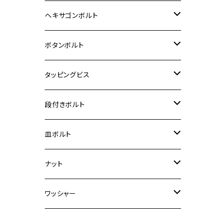
12V Fi モンキー
D-TRACER125
ゼファー400/ゼファーχ
MT-25
CB400SF/CB400SB
ジクサー150
ホンダ【チタン】
YAMAHA
ヤマハ
M20 P2.5
ステンレス
ヘキサゴンボルト
クロスカブ50
D-TRACKER
ゼファー750/ゼファー750RS
MT-125
ダックス125
ジクサー250
ジェイド
M4
カワサキ【チタン】
スズキ
M30 P1.5
チタン
ステンレス
ボタンボルト
クロスカブ110
D-TRACKER X
ゼファー1100/ゼファー1100RS
RZ250
モンキー125
ジクサーSF250
スーパーカブ C125
M5
250TR
M3
M4
ヤマハ【チタン】
チタン
ステンレス
タッピングビス
ジェイド
ER-6F
ZRX400/ZRXⅡ
RZ250R
レブル250
BANDIT250
ハンターカブ CT125
M6
GPZ900R
M4
M5
シグナスX
M4
M4
スズキ【チタン】
チタン
ステンレス
段付きボルト
スーパーカブ C125
ER-6N
ZRX1100/ZRX1100Ⅱ
RZ250RR
ハンターカブ125
GS400
ダックス125
M8
Ninja H2
M5
M6
シグナスX SR
M5
M5
KATANA
M3
M4
チタン
ステンレス
皿ボルト
ダックス125
ESTRELLA
ZRX1200R/ZRX1200S
RZ350
クロスカブ110
GSR400
モンキー125
M10
Ninja 250
M6
M8
マジェスティS
M6
M6
M4
M5
M4
M5
チタン
ステンレス
ナット
ハンターカブ CT125
ESTRELLA RS
ZRX1200DAEG
RZ350R
スーパーカブ110
GSR600
CB400 SUPER FOUR
Ninja 400
M7
M10
BW’S125
M8
M8
M5
M5
M6
M5
M4
チタン
ステンレス
ワッシャー
モンキー125
GPZ900R
Ninja250
RZ350RR
PCX
GSX-R125
CB400 SUPER BOLDOR
Ninja 400R
M8
MT-03
M10
M10
M6
M8