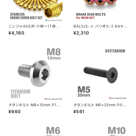
NSR50
ZEPHYR 400
NSR80
ZEPHYR χ
ニンジャ400/R 11年〜17年 Ni
BALIUS-Ⅱ バリオス-2 64チタ
nja エンジンカバー クランクケ
ン ブレーキディスクボルト リア
¥4,180
¥2,310
ース ボルト 26本セット ステン
用 3本セット カワサキ車用 レイ
PCX
ZEPHYR 750
レス製 カワサキ車用 ゴールドカ
ンボーカラー JA22046
ラー TB8402
PCX150
ZEPYER 750 RS
PCX160
ZEPHYER 1100
Rebel250
ZEPHYER 1100 RS
チタンボルト M8×15mm P1.25
チタンボルト M5×25mm P0.8
Rebel500
ZRX400
テーパーヘッド 六角穴 ボタンボ
皿ボルト 六角穴付き キャップボ
¥660
¥561
ルト シルバーカラー 素地 1個 J
ルト ブラック 1個 JA1519
A745
SUPER HAWK
ZRX-Ⅱ