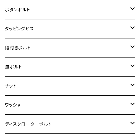
クロスカブ50
D-TRACKER
ゼファー750/ゼファー750RS
MT-125
ダックス125
ジクサー250
ジェイド
M4
カワサキ【チタン】
スズキ
M30 P1.5
チタン
ステンレス
ボタンボルト
クロスカブ110
D-TRACKER X
ゼファー1100/ゼファー1100RS
RZ250
モンキー125
ジクサーSF250
スーパーカブ C125
M5
250TR
M3
M4
ヤマハ【チタン】
チタン
ステンレス
タッピングビス
ジェイド
ER-6F
ZRX400/ZRXⅡ
RZ250R
レブル250
BANDIT250
ハンターカブ CT125
M6
GPZ900R
M4
M5
シグナスX
M4
M4
スズキ【チタン】
チタン
ステンレス
段付きボルト
スーパーカブ C125
ER-6N
ZRX1100/ZRX1100Ⅱ
RZ250RR
ハンターカブ125
GS400
ダックス125
M8
Ninja H2
M5
M6
シグナスX SR
M5
M5
KATANA
M3
M4
チタン
ステンレス
皿ボルト
ダックス125
ESTRELLA
ZRX1200R/ZRX1200S
RZ350
クロスカブ110
GSR400
モンキー125
M10
Ninja 250
M6
M8
マジェスティS
M6
M6
M4
M5
M4
M5
チタン
ステンレス
ナット
ハンターカブ CT125
ESTRELLA RS
ZRX1200DAEG
RZ350R
スーパーカブ110
GSR600
CB400 SUPER FOUR
Ninja 400
M7
M10
BW’S125
M8
M8
M5
M5
M6
M5
M4
チタン
ステンレス
ワッシャー
モンキー125
GPZ900R
Ninja250
RZ350RR
PCX
GSX-R125
CB400 SUPER BOLDOR
Ninja 400R
M8
MT-03
M10
M10
M6
M8
M6
M5
M3
M4
チタン
ステンレス
ディスクローターボルト
ADV150
GPZ1100
Ninja250R
SEROW250
PCX150
GSX-S125
CB1300 SUPER FOUR
Ninja 1000
M10
MT-25
M8
M10