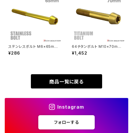
SUPER HAWKⅢ
ZRX1100
VTR250
ZRX1100-Ⅱ
XL230
ZRX1200DAEG
ステンレスボルト M6×65mm
64チタンボルト M10×70mm
P1.0 テーパーヘッド キャップボ
P1.25 テーパーヘッド トルクス
¥286
¥1,452
XR230
ルト ゴールドカラー TB0082
穴付き キャップボルト ゴールド
ZRX1200R
カラー 1個 JA413
XR230 MOTARD
ZRX1200S
商品一覧に戻る
ZOMMER X
ZZR1100
Instagram
ZZR1400
フォローする
250TR