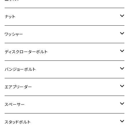
ダックス125
ESTRELLA
ZRX1200R/ZRX1200S
RZ350
クロスカブ110
GSR400
モンキー125
M10
Ninja 250
M6
M8
マジェスティS
M6
M6
M4
M5
M4
M5
チタン
ステンレス
ナット
ハンターカブ CT125
ESTRELLA RS
ZRX1200DAEG
RZ350R
スーパーカブ110
GSR600
CB400 SUPER FOUR
Ninja 400
M7
M10
BW’S125
M8
M8
M5
M5
M6
M5
M4
チタン
ステンレス
ワッシャー
モンキー125
GPZ900R
Ninja250
RZ350RR
PCX
GSX-R125
CB400 SUPER BOLDOR
Ninja 400R
M8
MT-03
M10
M10
M6
M8
M6
M5
M3
M4
チタン
ステンレス
ディスクローターボルト
ADV150
GPZ1100
Ninja250R
SEROW250
PCX150
GSX-S125
CB1300 SUPER FOUR
Ninja 1000
M10
MT-25
M8
M10
M4
M5
M4
M6
チタン
ステンレス
バンジョーボルト
Ape50
KLX125
Ninja400
SR400
GROM/MSX125
GSX250R
CB1300 SUPER BOLDOR
Ninja 1000SX
MT-125
M10
M5
M6
M5
M7
M4
ホンダ
チタン
ステンレス
エアブリーダー
Ape100
KLX250
Ninja400R
SR500
ハンターカブ
GSX250E KATANA
CBR250R
Ninja ZX-25R
NMAX
M6
M8
M6
M8
M5
ヤマハ
カワサキ
M10 P1.0
チタン
ステンレス
スペーサー
CB223S
KLX250ES
Ninja650
TW200
GSX400E KATANA
CBR250RR
Z900RS
NMAX155
M8
M10
M8
M10
M6
ホンダ
M10 P1.25
M10 P1.0
M7 P1.0
CB400 FOUR
チタン
ステンレス
スタッドボルト
KLX250SR
Ninja650R
TW225
GSX400 IMPULSE
CBR400F
Z900RS CAFE
SR400