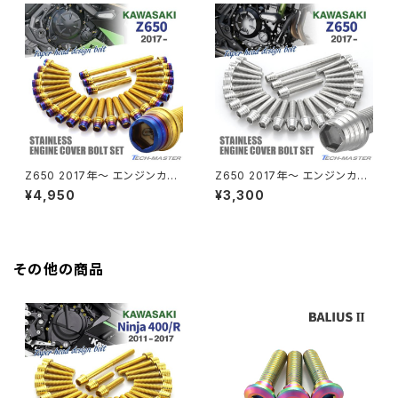
Z550FX
HAWK CB250T
Z650
HAWK CB250N
Z650RS
HAWKⅡ CB400T
Z900
Z650 2017年〜 エンジンカバ
Z650 2017年〜 エンジンカバ
ー クランクケース ボルト 26本
ー クランクケース ボルト 26本
¥4,950
¥3,300
HAWKⅡ CB400N
セット ステンレス製 ゴールド×
セット ステンレス製 カワサキ車
Z900RS
焼きチタンカラー TB8657
用 シルバーカラー TB8651
HORNET250
Z900RS CAFE
その他の商品
JADE250
Z1000
MSX125
Z H2