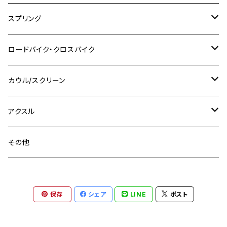
M10
M12
M10
M12
M8
ヤマハ
M10 P1.25
M8 P1.0
CB400 SUPER FOUR
M7 P1.0
KSR110
Ninja1000
チタン
M8
スプリング
XJ400
GSX-S750
CBX400F
Z1000
SR500
M14
M12
M14
M10
スズキ
M8 P1.25
CB400 SUPER BOLDOR
M8 P1.25
Ninja 250R
Ninja1000SX
XJ400D
アルミ
M10
ステンレス
ロードバイク・クロスバイク
GSX-R1000
CRF250L / M / CRF250RALLY
ZEPHYER 400
XSR125
M16
M14
M12
CB400SS
M10 P1.0
Ninja 250
Ninja ZX-6R
XJ550
GSX-R1000R
チタン
ステムボルト
カウル/スクリーン
FT223 / CB223S
ZEPHYER χ
YZF-R3
M24
M16
CB750F
M10 P1.25
Ninja 400R
Ninja ZX-10R
XS650SP
GSX1100S KATANA
GB250 CLUBMAN
ステムナット
スクリーンボルト
アクスル
ZEPHYER 750
YZF-R25
M18
CB900F
Ninja 400
Ninja ZX-25R
XSR125
GSX1300R HAYABUSA
GB350
ZEPHYER 750RS
ステアリングポスト
アクスルナット
その他
YZF-R125
M20
CB1300 SUPER FOUR
Ninja 650
Z1000
XJR400
INAZUMA400
GB350S
ZEPHYER 1100
XJR400
シートクランプ
アクスルスライダー
M22
CB1300 SUPER BOLDOR
Ninja 1000
Z250
XJR400R
KATANA
保存
シェア
LINE
ポスト
GROM
ZEPHYER 1100RS
XJR400R
シートポストボルト
アクスルカラー
CB125R
Ninja 1000SX
Z125 PRO
YZF-R1
SV650
MSX125