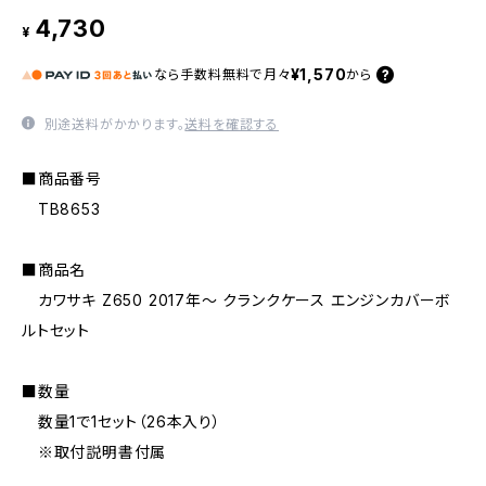
4,730
¥
¥1,570
なら
手数料無料で
月々
から
別途送料がかかります。
送料を確認する
■商品番号
TB8653
■商品名
カワサキ Z650 2017年〜 クランクケース エンジンカバーボ
ルトセット
■数量
数量1で1セット（26本入り）
※取付説明書付属