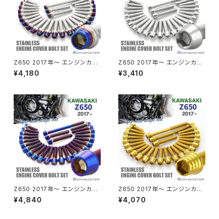
エストレヤ
CRF250 RALLY
W650
キックペダルカバー
CRF250L
W800
ドライブチェーンアジャスターボルトカバー
Z650 2017年〜 エンジンカバ
Z650 2017年〜 エンジンカバ
ー クランクケース ボルト 26本
ー クランクケース ボルト 26本
¥4,180
¥3,410
セット ステンレス製 シルバー×
セット ステンレス製 カワサキ車
CRF250M
Z125 PRO
焼きチタンカラー TB8656
用 シルバーカラー TB8658
クラッチケーブル アジャスター
FTR223
Z250
チェーンアジャスター
GB250 CLUBMAN
Z400
マシニングネットアンカー
GB350
Z400J
Z650 2017年〜 エンジンカバ
Z650 2017年〜 エンジンカバ
GB350S
Z400FX
ー クランクケース ボルト 26本
ー クランクケース ボルト 26本
¥4,840
¥4,070
セット ステンレス製 カワサキ車
セット ステンレス製 カワサキ車
用 焼きチタンカラー TB8660
用 ゴールドカラー TB8652
GROM