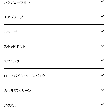
M4
M5
M4
M6
チタン
ステンレス
バンジョーボルト
Ape50
KLX125
Ninja400
SR400
GROM/MSX125
GSX250R
CB1300 SUPER BOLDOR
Ninja 1000SX
MT-125
M10
M5
M6
M5
M7
M4
ホンダ
チタン
ステンレス
エアブリーダー
Ape100
KLX250
Ninja400R
SR500
ハンターカブ
GSX250E KATANA
CBR250R
Ninja ZX-25R
NMAX
M6
M8
M6
M8
M5
ヤマハ
カワサキ
M10 P1.0
チタン
ステンレス
スペーサー
CB223S
KLX250ES
Ninja650
TW200
GSX400E KATANA
CBR250RR
Z900RS
NMAX155
M8
M10
M8
M10
M6
ホンダ
M10 P1.25
M10 P1.0
M7 P1.0
CB400 FOUR
チタン
ステンレス
スタッドボルト
KLX250SR
Ninja650R
TW225
GSX400 IMPULSE
CBR400F
Z900RS CAFE
SR400
M10
M12
M10
M12
M8
ヤマハ
M10 P1.25
M8 P1.0
CB400 SUPER FOUR
M7 P1.0
KSR110
Ninja1000
チタン
M8
スプリング
XJ400
GSX-S750
CBX400F
Z1000
SR500
M14
M12
M14
M10
スズキ
M8 P1.25
CB400 SUPER BOLDOR
M8 P1.25
Ninja 250R
Ninja1000SX
XJ400D
アルミ
M10
ステンレス
ロードバイク・クロスバイク
GSX-R1000
CRF250L / M / CRF250RALLY
ZEPHYER 400
XSR125
M16
M14
M12
CB400SS
M10 P1.0
Ninja 250
Ninja ZX-6R
XJ550
GSX-R1000R
チタン
ステムボルト
カウル/スクリーン
FT223 / CB223S
ZEPHYER χ
YZF-R3
M24
M16
CB750F
M10 P1.25
Ninja 400R
Ninja ZX-10R
XS650SP
GSX1100S KATANA
GB250 CLUBMAN
ステムナット
スクリーンボルト
アクスル
ZEPHYER 750
YZF-R25