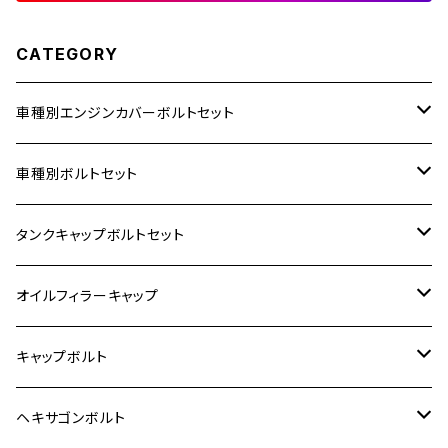
CATEGORY
車種別エンジンカバーボルトセット
ホンダ【ステンレス】
車種別ボルトセット
400X
カワサキ【ステンレス】
KAWASAKI
タンクキャップボルトセット
6V モンキー
BALIUS
Z900RS/Z900RS CAFE
ヤマハ【ステンレス】
HONDA
カワサキ
オイルフィラーキャップ
12V モンキー
BALIUS-Ⅱ
Z900RS SE
MT-03
CB1300SF/CB1300SB
スズキ【ステンレス】
SUZUKI
ホンダ
M20 P1.5
キャップボルト
12V Fi モンキー
D-TRACER125
ゼファー400/ゼファーχ
MT-25
CB400SF/CB400SB
ジクサー150
ホンダ【チタン】
YAMAHA
ヤマハ
M20 P2.5
ステンレス
ヘキサゴンボルト