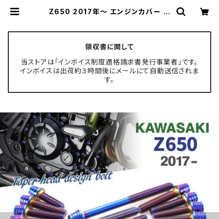
Z650 2017年〜 エンジンカバー ク
ランクケース ボルト 26本セット ステ
ンレス製 カワサキ車用 焼きチタンカ
ラー TB8653 | TECH-MASTER
ボルト専門店
領収書に関して
当ストアは「インボイス制度適格請求書発行事業者」です。
インボイスは出荷約３時間後にメールにて自動送信されま
す。