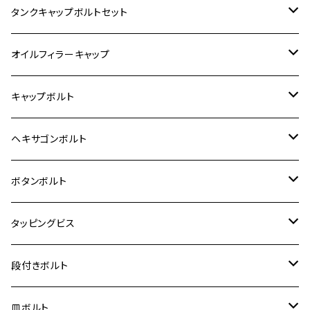
400X
カワサキ【ステンレス】
KAWASAKI
タンクキャップボルトセット
6V モンキー
BALIUS
Z900RS/Z900RS CAFE
ヤマハ【ステンレス】
HONDA
カワサキ
オイルフィラーキャップ
12V モンキー
BALIUS-Ⅱ
Z900RS SE
MT-03
CB1300SF/CB1300SB
スズキ【ステンレス】
SUZUKI
ホンダ
M20 P1.5
キャップボルト
12V Fi モンキー
D-TRACER125
ゼファー400/ゼファーχ
MT-25
CB400SF/CB400SB
ジクサー150
ホンダ【チタン】
YAMAHA
ヤマハ
M20 P2.5
ステンレス
ヘキサゴンボルト
クロスカブ50
D-TRACKER
ゼファー750/ゼファー750RS
MT-125
ダックス125
ジクサー250
ジェイド
M4
カワサキ【チタン】
スズキ
M30 P1.5
チタン
ステンレス
ボタンボルト
クロスカブ110
D-TRACKER X
ゼファー1100/ゼファー1100RS
RZ250
モンキー125
ジクサーSF250
スーパーカブ C125
M5
250TR
M3
M4
ヤマハ【チタン】
チタン
ステンレス
タッピングビス
ジェイド
ER-6F
ZRX400/ZRXⅡ
RZ250R
レブル250
BANDIT250
ハンターカブ CT125
M6
GPZ900R
M4
M5
シグナスX
M4
M4
スズキ【チタン】
チタン
ステンレス
段付きボルト
スーパーカブ C125
ER-6N
ZRX1100/ZRX1100Ⅱ
RZ250RR
ハンターカブ125
GS400
ダックス125
M8
Ninja H2
M5
M6
シグナスX SR
M5
M5
KATANA
M3
M4
チタン
ステンレス
皿ボルト