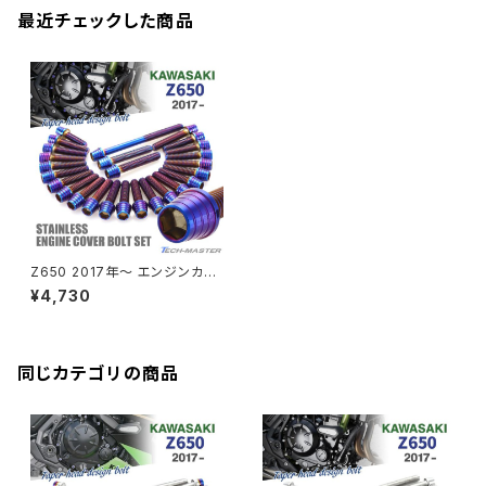
Z H2
XMAX
クランクアームボルト
最近チェックした商品
CB250R
Ninja ZX-25R
BALIUS/BALIUS-II
YZF-R3
SV650X
PCX
ZRX400
クランクケースカバー
CBR250R
Ninja ZX-6R
GPZ900R
YZF-R15
V-Storom250
PCX160
ZRX-Ⅱ
ディレイラーボルト
CBR250RR
Ninja ZX-10R
KSR110
YZF-R25
Rebel250
ZRX1100
Vブレーキ台座ボルト
CBR400F
Ninja ZX-14R
エリミネーター/SE
YZF-R125
Rebel500
ZRX1100-Ⅱ
Z650 2017年〜 エンジンカバ
バーエンド
CBR400R
ー クランクケース ボルト 26本
Ninja H2
¥4,730
セット ステンレス製 カワサキ車
VTR250
ZRX1200DAEG
用 焼きチタンカラー TB8653
エアバルブキャップ
CBX400F
VERSYS 650
XR230 モタード / SL230
同じカテゴリの商品
ZRX1200R
CBX550F
ミラーホールキャップ
VULCAN S
ZRX1200S
CL400
W400
ミラーアームスリーブ