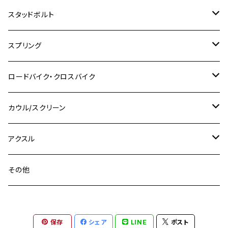
M8
M10
M8
M10
M6
ホンダ
M10 P1.25
M10 P1.0
M7 P1.0
CB400 FOUR
チタン
ステンレス
スタッドボルト
KLX250SR
Ninja650R
TW225
GSX400 IMPULSE
CBR400F
Z900RS CAFE
SR400
M10
M12
M10
M12
M8
ヤマハ
M10 P1.25
M8 P1.0
CB400 SUPER FOUR
M7 P1.0
KSR110
Ninja1000
チタン
M8
スプリング
XJ400
GSX-S750
CBX400F
Z1000
SR500
M14
M12
M14
M10
スズキ
M8 P1.25
CB400 SUPER BOLDOR
M8 P1.25
Ninja 250R
Ninja1000SX
XJ400D
アルミ
M10
ステンレス
ロードバイク・クロスバイク
GSX-R1000
CRF250L / M / CRF250RALLY
ZEPHYER 400
XSR125
M16
M14
M12
CB400SS
M10 P1.0
Ninja 250
Ninja ZX-6R
XJ550
GSX-R1000R
チタン
ステムボルト
カウル/スクリーン
FT223 / CB223S
ZEPHYER χ
YZF-R3
M24
M16
CB750F
M10 P1.25
Ninja 400R
Ninja ZX-10R
XS650SP
GSX1100S KATANA
GB250 CLUBMAN
ステムナット
スクリーンボルト
アクスル
ZEPHYER 750
YZF-R25
M18
CB900F
Ninja 400
Ninja ZX-25R
XSR125
GSX1300R HAYABUSA
GB350
ZEPHYER 750RS
ステアリングポスト
アクスルナット
その他
YZF-R125
M20
CB1300 SUPER FOUR
Ninja 650
Z1000
XJR400
INAZUMA400
GB350S
ZEPHYER 1100
XJR400
シートクランプ
アクスルスライダー
M22
CB1300 SUPER BOLDOR
Ninja 1000
Z250
XJR400R
KATANA
保存
シェア
LINE
ポスト
GROM
ZEPHYER 1100RS