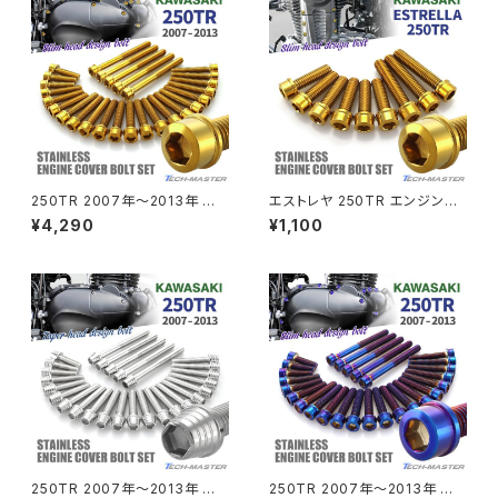
ZRX1200S
CL400
W400
ミラーアームスリーブ
エストレヤ
CRF250 RALLY
W650
キックペダルカバー
CRF250L
W800
ドライブチェーンアジャスターボルトカバー
250TR 2007年〜2013年 エ
エストレヤ 250TR エンジンヘ
ンジンカバー クランクケース ボ
ッドカバー シリンダーヘッドカバ
¥4,290
¥1,100
ルト 27本セット ステンレス製 カ
ー ボルト 9本セット ステンレス
CRF250M
Z125 PRO
ワサキ車用 ゴールドカラー TB
製 ゴールドカラー TB8462
クラッチケーブル アジャスター
8287
FTR223
Z250
チェーンアジャスター
GB250 CLUBMAN
Z400
マシニングネットアンカー
GB350
Z400J
250TR 2007年〜2013年 エ
250TR 2007年〜2013年 エ
GB350S
Z400FX