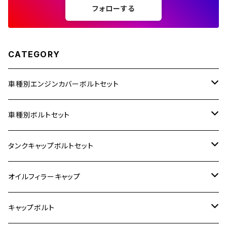
フォローする
250TR
CATEGORY
車種別エンジンカバーボルトセット
ホンダ【ステンレス】
車種別ボルトセット
400X
カワサキ【ステンレス】
KAWASAKI
タンクキャップボルトセット
6V モンキー
BALIUS
Z900RS/Z900RS CAFE
ヤマハ【ステンレス】
HONDA
カワサキ
オイルフィラーキャップ
12V モンキー
BALIUS-Ⅱ
Z900RS SE
MT-03
CB1300SF/CB1300SB
スズキ【ステンレス】
SUZUKI
ホンダ
M20 P1.5
キャップボルト