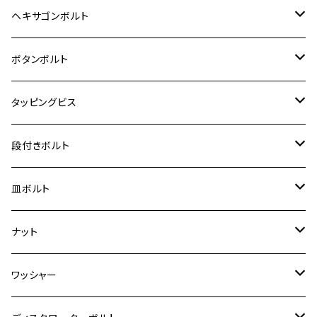
12V Fi モンキー
D-TRACER125
ゼファー400/ゼファーχ
MT-25
CB400SF/CB400SB
ジクサー150
ホンダ【チタン】
YAMAHA
ヤマハ
M20 P2.5
ステンレス
ヘキサゴンボルト
クロスカブ50
D-TRACKER
ゼファー750/ゼファー750RS
MT-125
ダックス125
ジクサー250
ジェイド
M4
カワサキ【チタン】
スズキ
M30 P1.5
チタン
ステンレス
ボタンボルト
クロスカブ110
D-TRACKER X
ゼファー1100/ゼファー1100RS
RZ250
モンキー125
ジクサーSF250
スーパーカブ C125
M5
250TR
M3
M4
ヤマハ【チタン】
チタン
ステンレス
タッピングビス
ジェイド
ER-6F
ZRX400/ZRXⅡ
RZ250R
レブル250
BANDIT250
ハンターカブ CT125
M6
GPZ900R
M4
M5
シグナスX
M4
M4
スズキ【チタン】
チタン
ステンレス
段付きボルト
スーパーカブ C125
ER-6N
ZRX1100/ZRX1100Ⅱ
RZ250RR
ハンターカブ125
GS400
ダックス125
M8
Ninja H2
M5
M6
シグナスX SR
M5
M5
KATANA
M3
M4
チタン
ステンレス
皿ボルト
ダックス125
ESTRELLA
ZRX1200R/ZRX1200S
RZ350
クロスカブ110
GSR400
モンキー125
M10
Ninja 250
M6
M8
マジェスティS
M6
M6
M4
M5
M4
M5
チタン
ステンレス
ナット
ハンターカブ CT125
ESTRELLA RS
ZRX1200DAEG
RZ350R
スーパーカブ110
GSR600
CB400 SUPER FOUR
Ninja 400
M7
M10
BW’S125
M8
M8
M5
M5
M6
M5
M4
チタン
ステンレス
ワッシャー
モンキー125
GPZ900R
Ninja250
RZ350RR
PCX
GSX-R125
CB400 SUPER BOLDOR
Ninja 400R
M8
MT-03
M10
M10
M6
M8
M6
M5
M3
M4