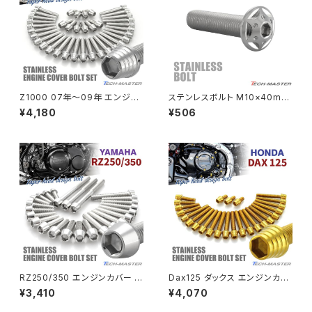
MSX125
Z H2
NSR50
ZEPHYR 400
NSR80
ZEPHYR χ
Z1000 07年〜09年 エンジン
ステンレスボルト M10×40mm
カバー クランクケース ボルト 3
P1.25 ボタンボルト スターホー
¥4,180
¥506
7本セット ステンレス製 カワサ
ルヘッド シルバーカラー TR06
PCX
ZEPHYR 750
キ車用 シルバーカラー TB8551
83
PCX150
ZEPYER 750 RS
PCX160
ZEPHYER 1100
Rebel250
ZEPHYER 1100 RS
RZ250/350 エンジンカバー ク
Dax125 ダックス エンジンカバ
Rebel500
ZRX400
ランクケース ボルト 25本セット
ー クランクケース ボルト 25本
¥3,410
¥4,070
ステンレス製 ヤマハ車用 シルバ
セット ステンレス製 ホンダ車用
ーカラー TB7183
ゴールドカラー TB6952