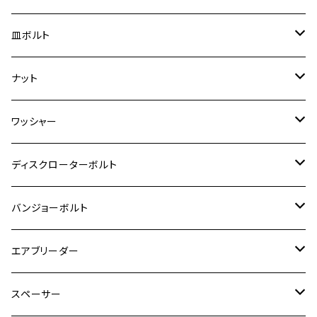
スーパーカブ C125
ER-6N
ZRX1100/ZRX1100Ⅱ
RZ250RR
ハンターカブ125
GS400
ダックス125
M8
Ninja H2
M5
M6
シグナスX SR
M5
M5
KATANA
M3
M4
チタン
ステンレス
皿ボルト
ダックス125
ESTRELLA
ZRX1200R/ZRX1200S
RZ350
クロスカブ110
GSR400
モンキー125
M10
Ninja 250
M6
M8
マジェスティS
M6
M6
M4
M5
M4
M5
チタン
ステンレス
ナット
ハンターカブ CT125
ESTRELLA RS
ZRX1200DAEG
RZ350R
スーパーカブ110
GSR600
CB400 SUPER FOUR
Ninja 400
M7
M10
BW’S125
M8
M8
M5
M5
M6
M5
M4
チタン
ステンレス
ワッシャー
モンキー125
GPZ900R
Ninja250
RZ350RR
PCX
GSX-R125
CB400 SUPER BOLDOR
Ninja 400R
M8
MT-03
M10
M10
M6
M8
M6
M5
M3
M4
チタン
ステンレス
ディスクローターボルト
ADV150
GPZ1100
Ninja250R
SEROW250
PCX150
GSX-S125
CB1300 SUPER FOUR
Ninja 1000
M10
MT-25
M8
M10
M4
M5
M4
M6
チタン
ステンレス
バンジョーボルト
Ape50
KLX125
Ninja400
SR400
GROM/MSX125
GSX250R
CB1300 SUPER BOLDOR
Ninja 1000SX
MT-125
M10
M5
M6
M5
M7
M4
ホンダ
チタン
ステンレス
エアブリーダー
Ape100
KLX250
Ninja400R
SR500
ハンターカブ
GSX250E KATANA
CBR250R
Ninja ZX-25R
NMAX
M6
M8
M6
M8
M5
ヤマハ
カワサキ
M10 P1.0
チタン
ステンレス
スペーサー
CB223S
KLX250ES
Ninja650
TW200
GSX400E KATANA
CBR250RR
Z900RS
NMAX155