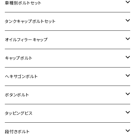
ホンダ【ステンレス】
車種別ボルトセット
400X
カワサキ【ステンレス】
KAWASAKI
タンクキャップボルトセット
6V モンキー
BALIUS
Z900RS/Z900RS CAFE
ヤマハ【ステンレス】
HONDA
カワサキ
オイルフィラーキャップ
12V モンキー
BALIUS-Ⅱ
Z900RS SE
MT-03
CB1300SF/CB1300SB
スズキ【ステンレス】
SUZUKI
ホンダ
M20 P1.5
キャップボルト
12V Fi モンキー
D-TRACER125
ゼファー400/ゼファーχ
MT-25
CB400SF/CB400SB
ジクサー150
ホンダ【チタン】
YAMAHA
ヤマハ
M20 P2.5
ステンレス
ヘキサゴンボルト
クロスカブ50
D-TRACKER
ゼファー750/ゼファー750RS
MT-125
ダックス125
ジクサー250
ジェイド
M4
カワサキ【チタン】
スズキ
M30 P1.5
チタン
ステンレス
ボタンボルト
クロスカブ110
D-TRACKER X
ゼファー1100/ゼファー1100RS
RZ250
モンキー125
ジクサーSF250
スーパーカブ C125
M5
250TR
M3
M4
ヤマハ【チタン】
チタン
ステンレス
タッピングビス
ジェイド
ER-6F
ZRX400/ZRXⅡ
RZ250R
レブル250
BANDIT250
ハンターカブ CT125
M6
GPZ900R
M4
M5
シグナスX
M4
M4
スズキ【チタン】
チタン
ステンレス
段付きボルト