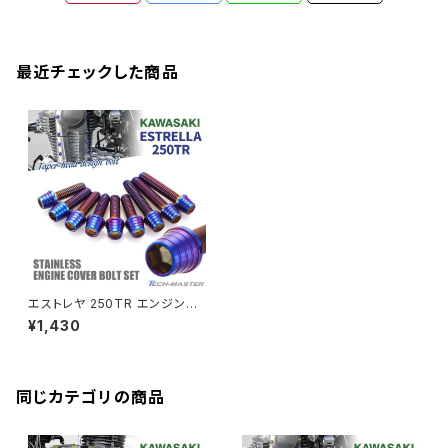
XJR400R
シートポストボルト
アクスルカラー
CB125R
Ninja 1000SX
Z125 PRO
YZF-R1
SV650
MSX125
Z H2
XMAX
クランクアームボルト
最近チェックした商品
CB250R
Ninja ZX-25R
BALIUS/BALIUS-II
YZF-R3
SV650X
PCX
ZRX400
クランクケースカバー
CBR250R
Ninja ZX-6R
GPZ900R
YZF-R15
V-Storom250
PCX160
ZRX-Ⅱ
ディレイラーボルト
CBR250RR
Ninja ZX-10R
KSR110
YZF-R25
Rebel250
ZRX1100
Vブレーキ台座ボルト
CBR400F
Ninja ZX-14R
エリミネーター/SE
YZF-R125
Rebel500
ZRX1100-Ⅱ
エストレヤ 250TR エンジンヘ
バーエンド
CBR400R
ッドカバー シリンダーヘッドカバ
Ninja H2
¥1,430
ー ボルト 9本セット ステンレス
VTR250
ZRX1200DAEG
製 焼きチタンカラー TB8453
エアバルブキャップ
CBX400F
VERSYS 650
XR230 モタード / SL230
同じカテゴリの商品
ZRX1200R
CBX550F
ミラーホールキャップ
VULCAN S