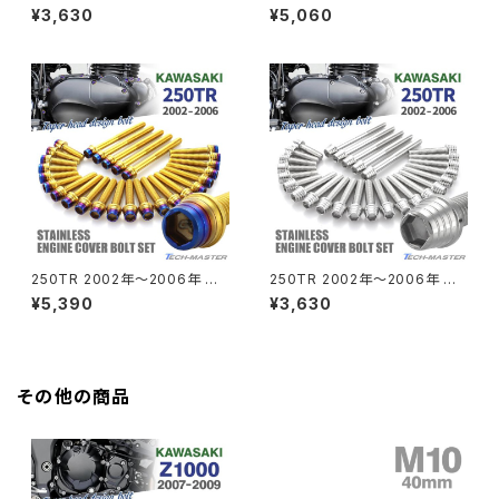
ンジンカバー クランクケース ボ
ンジンカバー クランクケース ボ
¥3,630
¥5,060
ルト 27本セット ステンレス製 カ
ルト 27本セット ステンレス製 カ
ワサキ車用 シルバーカラー TB
ワサキ車用 焼きチタンカラー T
GROM
8276
B8288
Z550FX
HAWK CB250T
Z650
HAWK CB250N
Z650RS
HAWKⅡ CB400T
Z900
250TR 2002年〜2006年 エ
250TR 2002年〜2006年 エ
ンジンカバー クランクケース ボ
ンジンカバー クランクケース ボ
¥5,390
¥3,630
HAWKⅡ CB400N
ルト 27本セット ステンレス製 ゴ
ルト 27本セット ステンレス製 カ
Z900RS
ールド×焼きチタンカラー TB82
ワサキ車用 シルバーカラー TB
57
8251
HORNET250
Z900RS CAFE
その他の商品
JADE250
Z1000