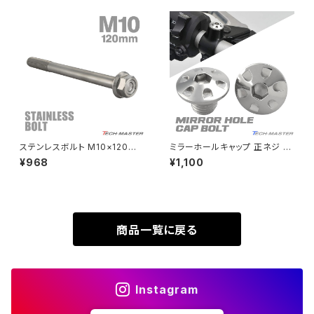
SUPER HAWK
ZRX-Ⅱ
SUPER HAWKⅢ
ZRX1100
VTR250
ZRX1100-Ⅱ
XL230
ZRX1200DAEG
ステンレスボルト M10×120m
ミラーホールキャップ 正ネジ M
m P1.25 フランジ付き 六角ボル
10×10mm P1.25 2個セット ホ
¥968
¥1,100
XR230
ト CNC ヘキサゴンヘッド シル
ンダ車用 デザインヘッド シルバ
ZRX1200R
バーカラー TB1168
ー TH0124
XR230 MOTARD
ZRX1200S
商品一覧に戻る
ZOMMER X
ZZR1100
Instagram
ZZR1400