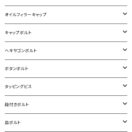
6V モンキー
BALIUS
Z900RS/Z900RS CAFE
ヤマハ【ステンレス】
HONDA
カワサキ
オイルフィラーキャップ
12V モンキー
BALIUS-Ⅱ
Z900RS SE
MT-03
CB1300SF/CB1300SB
スズキ【ステンレス】
SUZUKI
ホンダ
M20 P1.5
キャップボルト
12V Fi モンキー
D-TRACER125
ゼファー400/ゼファーχ
MT-25
CB400SF/CB400SB
ジクサー150
ホンダ【チタン】
YAMAHA
ヤマハ
M20 P2.5
ステンレス
ヘキサゴンボルト
クロスカブ50
D-TRACKER
ゼファー750/ゼファー750RS
MT-125
ダックス125
ジクサー250
ジェイド
M4
カワサキ【チタン】
スズキ
M30 P1.5
チタン
ステンレス
ボタンボルト
クロスカブ110
D-TRACKER X
ゼファー1100/ゼファー1100RS
RZ250
モンキー125
ジクサーSF250
スーパーカブ C125
M5
250TR
M3
M4
ヤマハ【チタン】
チタン
ステンレス
タッピングビス
ジェイド
ER-6F
ZRX400/ZRXⅡ
RZ250R
レブル250
BANDIT250
ハンターカブ CT125
M6
GPZ900R
M4
M5
シグナスX
M4
M4
スズキ【チタン】
チタン
ステンレス
段付きボルト
スーパーカブ C125
ER-6N
ZRX1100/ZRX1100Ⅱ
RZ250RR
ハンターカブ125
GS400
ダックス125
M8
Ninja H2
M5
M6
シグナスX SR
M5
M5
KATANA
M3
M4
チタン
ステンレス
皿ボルト
ダックス125
ESTRELLA
ZRX1200R/ZRX1200S