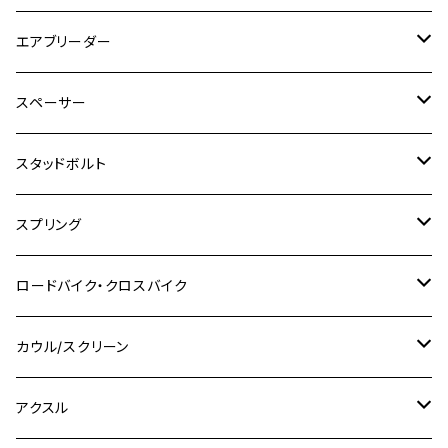
GSX250R
CB1300 SUPER BOLDOR
Ninja 1000SX
MT-125
M10
M5
M6
M5
M7
M4
ホンダ
チタン
ステンレス
エアブリーダー
Ape100
KLX250
Ninja400R
SR500
ハンターカブ
GSX250E KATANA
CBR250R
Ninja ZX-25R
NMAX
M6
M8
M6
M8
M5
ヤマハ
カワサキ
M10 P1.0
チタン
ステンレス
スペーサー
CB223S
KLX250ES
Ninja650
TW200
GSX400E KATANA
CBR250RR
Z900RS
NMAX155
M8
M10
M8
M10
M6
ホンダ
M10 P1.25
M10 P1.0
M7 P1.0
CB400 FOUR
チタン
ステンレス
スタッドボルト
KLX250SR
Ninja650R
TW225
GSX400 IMPULSE
CBR400F
Z900RS CAFE
SR400
M10
M12
M10
M12
M8
ヤマハ
M10 P1.25
M8 P1.0
CB400 SUPER FOUR
M7 P1.0
KSR110
Ninja1000
チタン
M8
スプリング
XJ400
GSX-S750
CBX400F
Z1000
SR500
M14
M12
M14
M10
スズキ
M8 P1.25
CB400 SUPER BOLDOR
M8 P1.25
Ninja 250R
Ninja1000SX
XJ400D
アルミ
M10
ステンレス
ロードバイク・クロスバイク
GSX-R1000
CRF250L / M / CRF250RALLY
ZEPHYER 400
XSR125
M16
M14
M12
CB400SS
M10 P1.0
Ninja 250
Ninja ZX-6R
XJ550
GSX-R1000R
チタン
ステムボルト
カウル/スクリーン
FT223 / CB223S
ZEPHYER χ
YZF-R3
M24
M16
CB750F
M10 P1.25
Ninja 400R
Ninja ZX-10R
XS650SP
GSX1100S KATANA
GB250 CLUBMAN
ステムナット
スクリーンボルト
アクスル
ZEPHYER 750
YZF-R25
M18
CB900F