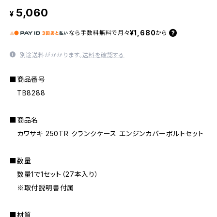
5,060
¥
¥1,680
なら
手数料無料で
月々
から
別途送料がかかります。
送料を確認する
■商品番号
TB8288
■商品名
カワサキ 250TR クランクケース エンジンカバーボルトセット
■数量
数量1で1セット（27本入り）
※取付説明書付属
■材質