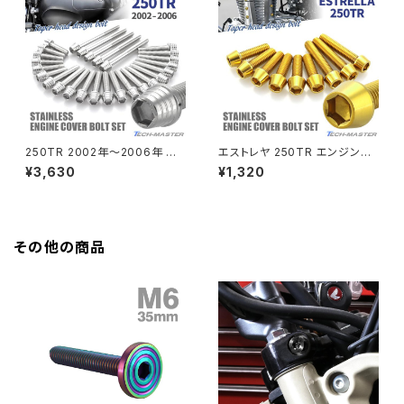
HAWK CB250T
Z650
HAWK CB250N
Z650RS
HAWKⅡ CB400T
Z900
250TR 2002年〜2006年 エ
エストレヤ 250TR エンジンヘ
ンジンカバー クランクケース ボ
ッドカバー シリンダーヘッドカバ
¥3,630
¥1,320
HAWKⅡ CB400N
ルト 27本セット ステンレス製 カ
ー ボルト 9本セット ステンレス
Z900RS
ワサキ車用 シルバーカラー TB
製 ゴールドカラー TB8459
8251
HORNET250
Z900RS CAFE
その他の商品
JADE250
Z1000
MSX125
Z H2
NSR50
ZEPHYR 400