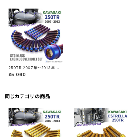
CB250R
Ninja ZX-25R
BALIUS/BALIUS-II
YZF-R3
SV650X
PCX
ZRX400
クランクケースカバー
CBR250R
Ninja ZX-6R
GPZ900R
YZF-R15
V-Storom250
PCX160
ZRX-Ⅱ
ディレイラーボルト
CBR250RR
Ninja ZX-10R
KSR110
YZF-R25
Rebel250
ZRX1100
Vブレーキ台座ボルト
CBR400F
Ninja ZX-14R
エリミネーター/SE
YZF-R125
Rebel500
ZRX1100-Ⅱ
250TR 2007年〜2013年 エ
バーエンド
CBR400R
ンジンカバー クランクケース ボ
Ninja H2
¥5,060
ルト 27本セット ステンレス製 カ
VTR250
ZRX1200DAEG
ワサキ車用 焼きチタンカラー T
B8288
エアバルブキャップ
CBX400F
VERSYS 650
XR230 モタード / SL230
同じカテゴリの商品
ZRX1200R
CBX550F
ミラーホールキャップ
VULCAN S
ZRX1200S
CL400
W400
ミラーアームスリーブ
エストレヤ