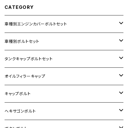
CATEGORY
車種別エンジンカバーボルトセット
ホンダ【ステンレス】
車種別ボルトセット
400X
カワサキ【ステンレス】
KAWASAKI
タンクキャップボルトセット
6V モンキー
BALIUS
Z900RS/Z900RS CAFE
ヤマハ【ステンレス】
HONDA
カワサキ
オイルフィラーキャップ
12V モンキー
BALIUS-Ⅱ
Z900RS SE
MT-03
CB1300SF/CB1300SB
スズキ【ステンレス】
SUZUKI
ホンダ
M20 P1.5
キャップボルト
12V Fi モンキー
D-TRACER125
ゼファー400/ゼファーχ
MT-25
CB400SF/CB400SB
ジクサー150
ホンダ【チタン】
YAMAHA
ヤマハ
M20 P2.5
ステンレス
ヘキサゴンボルト
クロスカブ50
D-TRACKER
ゼファー750/ゼファー750RS
MT-125
ダックス125
ジクサー250
ジェイド
M4