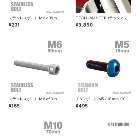
NSR80
ZEPHYR χ
ステンレスボルト M6×35mm
TECH-MASTER (テックマスタ
P1.0 マットタイプ シェルヘッド
ー) CT125 ハンターカブ JA55
¥231
¥3,850
フラット レインボーグリーン TR
JA65 64チタン フロントフォー
PCX
ZEPHYR 750
0354
ククランプ用ボルト 4本セット ブ
ラック BS0220
PCX150
ZEPYER 750 RS
PCX160
ZEPHYER 1100
Rebel250
ZEPHYER 1100 RS
ステンレスボルト M6×50mm
チタンボルト M5×18mm P0.8
Rebel500
ZRX400
P1.0 スリムヘッド キャップボル
トラスヘッド 六角穴付き 焼きチ
¥165
¥495
ト シルバーカラー TB0197
タンカラー 1個 JA2655
SUPER HAWK
ZRX-Ⅱ
SUPER HAWKⅢ
ZRX1100