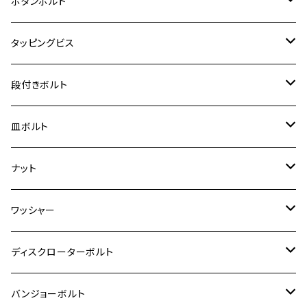
カワサキ【チタン】
スズキ
M30 P1.5
チタン
ステンレス
ボタンボルト
クロスカブ110
D-TRACKER X
ゼファー1100/ゼファー1100RS
RZ250
モンキー125
ジクサーSF250
スーパーカブ C125
M5
250TR
M3
M4
ヤマハ【チタン】
チタン
ステンレス
タッピングビス
ジェイド
ER-6F
ZRX400/ZRXⅡ
RZ250R
レブル250
BANDIT250
ハンターカブ CT125
M6
GPZ900R
M4
M5
シグナスX
M4
M4
スズキ【チタン】
チタン
ステンレス
段付きボルト
スーパーカブ C125
ER-6N
ZRX1100/ZRX1100Ⅱ
RZ250RR
ハンターカブ125
GS400
ダックス125
M8
Ninja H2
M5
M6
シグナスX SR
M5
M5
KATANA
M3
M4
チタン
ステンレス
皿ボルト
ダックス125
ESTRELLA
ZRX1200R/ZRX1200S
RZ350
クロスカブ110
GSR400
モンキー125
M10
Ninja 250
M6
M8
マジェスティS
M6
M6
M4
M5
M4
M5
チタン
ステンレス
ナット
ハンターカブ CT125
ESTRELLA RS
ZRX1200DAEG
RZ350R
スーパーカブ110
GSR600
CB400 SUPER FOUR
Ninja 400
M7
M10
BW’S125
M8
M8
M5
M5
M6
M5
M4
チタン
ステンレス
ワッシャー
モンキー125
GPZ900R
Ninja250
RZ350RR
PCX
GSX-R125
CB400 SUPER BOLDOR
Ninja 400R
M8
MT-03
M10
M10
M6
M8
M6
M5
M3
M4
チタン
ステンレス
ディスクローターボルト
ADV150
GPZ1100
Ninja250R
SEROW250
PCX150
GSX-S125
CB1300 SUPER FOUR
Ninja 1000
M10
MT-25
M8
M10
M4
M5
M4
M6
チタン
ステンレス
バンジョーボルト
Ape50
KLX125
Ninja400
SR400
GROM/MSX125