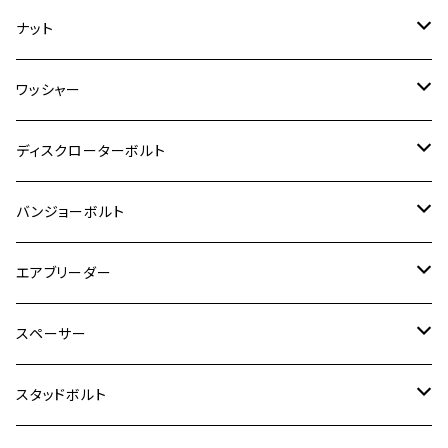
RZ350
クロスカブ110
GSR400
モンキー125
M10
Ninja 250
M6
M8
マジェスティS
M6
M6
M4
M5
M4
M5
チタン
ステンレス
ナット
ハンターカブ CT125
ESTRELLA RS
ZRX1200DAEG
RZ350R
スーパーカブ110
GSR600
CB400 SUPER FOUR
Ninja 400
M7
M10
BW’S125
M8
M8
M5
M5
M6
M5
M4
チタン
ステンレス
ワッシャー
モンキー125
GPZ900R
Ninja250
RZ350RR
PCX
GSX-R125
CB400 SUPER BOLDOR
Ninja 400R
M8
MT-03
M10
M10
M6
M8
M6
M5
M3
M4
チタン
ステンレス
ディスクローターボルト
ADV150
GPZ1100
Ninja250R
SEROW250
PCX150
GSX-S125
CB1300 SUPER FOUR
Ninja 1000
M10
MT-25
M8
M10
M4
M5
M4
M6
チタン
ステンレス
バンジョーボルト
Ape50
KLX125
Ninja400
SR400
GROM/MSX125
GSX250R
CB1300 SUPER BOLDOR
Ninja 1000SX
MT-125
M10
M5
M6
M5
M7
M4
ホンダ
チタン
ステンレス
エアブリーダー
Ape100
KLX250
Ninja400R
SR500
ハンターカブ
GSX250E KATANA
CBR250R
Ninja ZX-25R
NMAX
M6
M8
M6
M8
M5
ヤマハ
カワサキ
M10 P1.0
チタン
ステンレス
スペーサー
CB223S
KLX250ES
Ninja650
TW200
GSX400E KATANA
CBR250RR
Z900RS
NMAX155
M8
M10
M8
M10
M6
ホンダ
M10 P1.25
M10 P1.0
M7 P1.0
CB400 FOUR
チタン
ステンレス
スタッドボルト
KLX250SR
Ninja650R
TW225
GSX400 IMPULSE
CBR400F
Z900RS CAFE
SR400
M10
M12
M10
M12
M8
ヤマハ
M10 P1.25
M8 P1.0