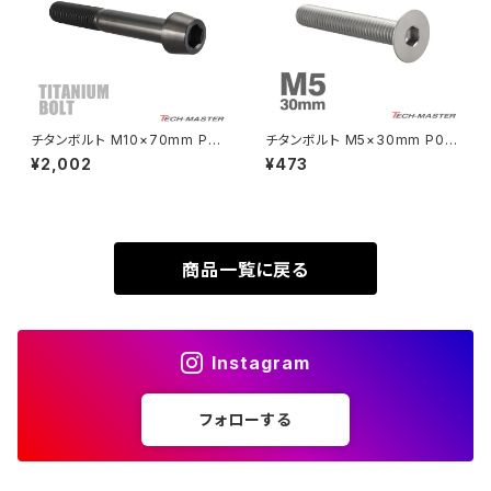
VTR250
ZRX1100-Ⅱ
XL230
ZRX1200DAEG
チタンボルト M10×70mm P1.
チタンボルト M5×30mm P0.8
25 テーパーヘッド 六角穴付き
皿ボルト 六角穴付き キャップボ
¥2,002
¥473
XR230
キャップボルト ブラック JA2150
ルト シルバーカラー 1個 JA152
ZRX1200R
0
XR230 MOTARD
ZRX1200S
商品一覧に戻る
ZOMMER X
ZZR1100
Instagram
ZZR1400
フォローする
250TR