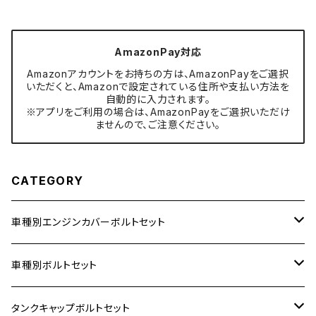
AmazonPay対応
Amazonアカウントをお持ちの方は、AmazonPayをご選択
いただくと、Amazonで設定されている住所や支払い方法を
自動的に入力されます。
※アプリをご利用の場合は、AmazonPayをご選択いただけ
ませんので、ご注意ください。
CATEGORY
車種別エンジンカバーボルトセット
ホンダ【ステンレス】
車種別ボルトセット
400X
カワサキ【ステンレス】
KAWASAKI
タンクキャップボルトセット