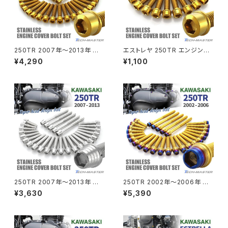
CRF250 RALLY
W650
キックペダルカバー
CRF250L
W800
ドライブチェーンアジャスターボルトカバー
250TR 2007年〜2013年 エ
エストレヤ 250TR エンジンヘ
ンジンカバー クランクケース ボ
ッドカバー シリンダーヘッドカバ
¥4,290
¥1,100
ルト 27本セット ステンレス製 カ
ー ボルト 9本セット ステンレス
CRF250M
Z125 PRO
ワサキ車用 ゴールドカラー TB
製 ゴールドカラー TB8462
クラッチケーブル アジャスター
8287
FTR223
Z250
チェーンアジャスター
GB250 CLUBMAN
Z400
マシニングネットアンカー
GB350
Z400J
250TR 2007年〜2013年 エ
250TR 2002年〜2006年 エ
GB350S
Z400FX
ンジンカバー クランクケース ボ
ンジンカバー クランクケース ボ
¥3,630
¥5,390
ルト 27本セット ステンレス製 カ
ルト 27本セット ステンレス製 ゴ
ワサキ車用 シルバーカラー TB
ールド×焼きチタンカラー TB82
GROM
8276
57
Z550FX