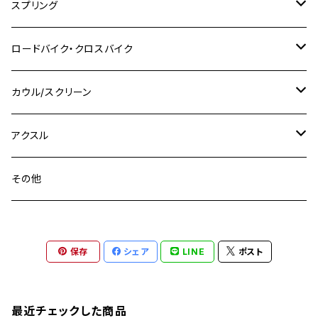
CB400 SUPER FOUR
M7 P1.0
KSR110
Ninja1000
チタン
M8
スプリング
XJ400
GSX-S750
CBX400F
Z1000
SR500
M14
M12
M14
M10
スズキ
M8 P1.25
CB400 SUPER BOLDOR
M8 P1.25
Ninja 250R
Ninja1000SX
XJ400D
アルミ
M10
ステンレス
ロードバイク・クロスバイク
GSX-R1000
CRF250L / M / CRF250RALLY
ZEPHYER 400
XSR125
M16
M14
M12
CB400SS
M10 P1.0
Ninja 250
Ninja ZX-6R
XJ550
GSX-R1000R
チタン
ステムボルト
カウル/スクリーン
FT223 / CB223S
ZEPHYER χ
YZF-R3
M24
M16
CB750F
M10 P1.25
Ninja 400R
Ninja ZX-10R
XS650SP
GSX1100S KATANA
GB250 CLUBMAN
ステムナット
スクリーンボルト
アクスル
ZEPHYER 750
YZF-R25
M18
CB900F
Ninja 400
Ninja ZX-25R
XSR125
GSX1300R HAYABUSA
GB350
ZEPHYER 750RS
ステアリングポスト
アクスルナット
その他
YZF-R125
M20
CB1300 SUPER FOUR
Ninja 650
Z1000
XJR400
INAZUMA400
GB350S
ZEPHYER 1100
XJR400
シートクランプ
アクスルスライダー
M22
CB1300 SUPER BOLDOR
Ninja 1000
Z250
XJR400R
KATANA
保存
シェア
LINE
ポスト
GROM
ZEPHYER 1100RS
XJR400R
シートポストボルト
アクスルカラー
CB125R
Ninja 1000SX
Z125 PRO
YZF-R1
SV650
MSX125
Z H2
XMAX
クランクアームボルト
最近チェックした商品