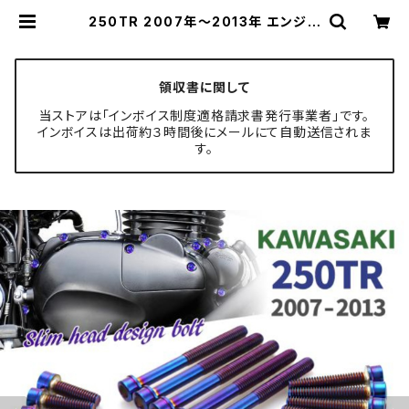
250TR 2007年〜2013年 エンジン
カバー クランクケース ボルト 27本
セット ステンレス製 カワサキ車用 焼
きチタンカラー TB8288 | TECH-
MASTER ボルト専門店
領収書に関して
当ストアは「インボイス制度適格請求書発行事業者」です。
インボイスは出荷約３時間後にメールにて自動送信されま
す。