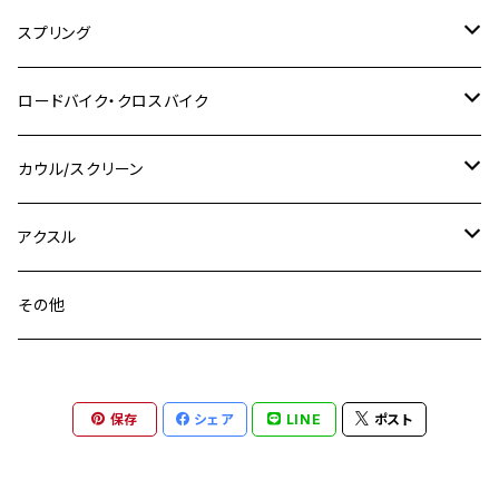
M10
M12
M10
M12
M8
ヤマハ
M10 P1.25
M8 P1.0
CB400 SUPER FOUR
M7 P1.0
KSR110
Ninja1000
チタン
M8
スプリング
XJ400
GSX-S750
CBX400F
Z1000
SR500
M14
M12
M14
M10
スズキ
M8 P1.25
CB400 SUPER BOLDOR
M8 P1.25
Ninja 250R
Ninja1000SX
XJ400D
アルミ
M10
ステンレス
ロードバイク・クロスバイク
GSX-R1000
CRF250L / M / CRF250RALLY
ZEPHYER 400
XSR125
M16
M14
M12
CB400SS
M10 P1.0
Ninja 250
Ninja ZX-6R
XJ550
GSX-R1000R
チタン
ステムボルト
カウル/スクリーン
FT223 / CB223S
ZEPHYER χ
YZF-R3
M24
M16
CB750F
M10 P1.25
Ninja 400R
Ninja ZX-10R
XS650SP
GSX1100S KATANA
GB250 CLUBMAN
ステムナット
スクリーンボルト
アクスル
ZEPHYER 750
YZF-R25
M18
CB900F
Ninja 400
Ninja ZX-25R
XSR125
GSX1300R HAYABUSA
GB350
ZEPHYER 750RS
ステアリングポスト
アクスルナット
その他
YZF-R125
M20
CB1300 SUPER FOUR
Ninja 650
Z1000
XJR400
INAZUMA400
GB350S
ZEPHYER 1100
XJR400
シートクランプ
アクスルスライダー
M22
CB1300 SUPER BOLDOR
Ninja 1000
Z250
XJR400R
KATANA
保存
シェア
LINE
ポスト
GROM
ZEPHYER 1100RS
XJR400R
シートポストボルト
アクスルカラー
CB125R
Ninja 1000SX
Z125 PRO
YZF-R1
SV650
MSX125
Z H2
XMAX