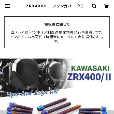
ZRX400/II エンジンカバー クラン
クケース ボルト 27本セット ステンレ
ス製 カワサキ車用 焼きチタンカラー
TB8203 | TECH-MASTER ボル
ト専門店
領収書に関して
当ストアは「インボイス制度適格請求書発行事業者」です。
インボイスは出荷約３時間後にメールにて自動送信されま
す。