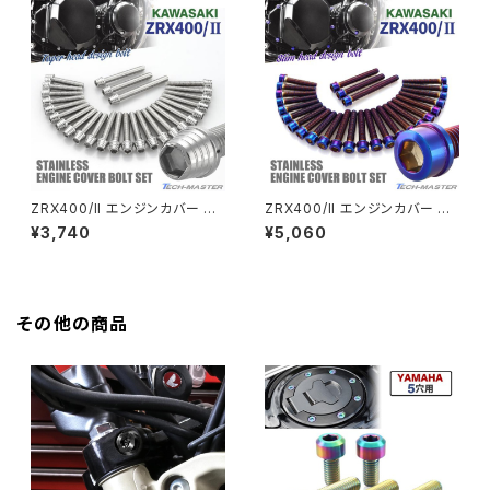
HAWK CB250T
Z650
HAWK CB250N
Z650RS
HAWKⅡ CB400T
Z900
ZRX400/II エンジンカバー ク
ZRX400/II エンジンカバー ク
ランクケース ボルト 27本セット
ランクケース ボルト 27本セット
¥3,740
¥5,060
HAWKⅡ CB400N
ステンレス製 カワサキ車用 シル
ステンレス製 カワサキ車用 焼き
Z900RS
バーカラー TB8201
チタンカラー TB8218
HORNET250
Z900RS CAFE
その他の商品
JADE250
Z1000
MSX125
Z H2
NSR50