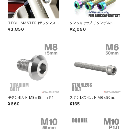
ZEPHYR 400
NSR80
ZEPHYR χ
TECH-MASTER (テックマスタ
タンクキャップ チタンボルト バ
ー) CT125 ハンターカブ JA55
イク ヤマハ 5穴用 焼きチタンカ
¥3,850
¥2,090
JA65 64チタン フロントフォー
ラー 5本セット JA966
PCX
ZEPHYR 750
ククランプ用ボルト 4本セット ブ
ラック BS0220
PCX150
ZEPYER 750 RS
PCX160
ZEPHYER 1100
Rebel250
ZEPHYER 1100 RS
チタンボルト M8×15mm P1.25
ステンレスボルト M6×50mm
Rebel500
ZRX400
テーパーヘッド 六角穴 ボタンボ
P1.0 スリムヘッド キャップボル
¥660
¥165
ルト シルバーカラー 素地 1個 J
ト シルバーカラー TB0197
A745
SUPER HAWK
ZRX-Ⅱ