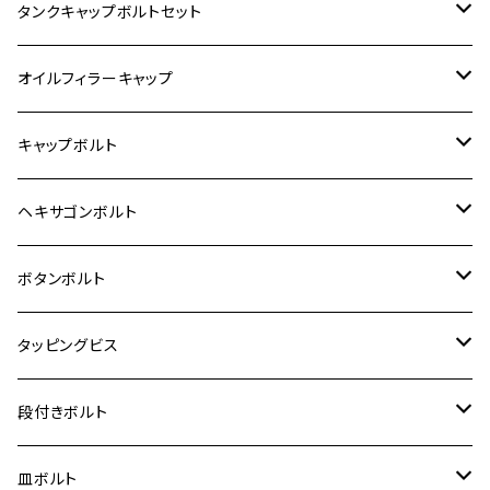
400X
カワサキ【ステンレス】
KAWASAKI
タンクキャップボルトセット
6V モンキー
BALIUS
Z900RS/Z900RS CAFE
ヤマハ【ステンレス】
HONDA
カワサキ
オイルフィラーキャップ
12V モンキー
BALIUS-Ⅱ
Z900RS SE
MT-03
CB1300SF/CB1300SB
スズキ【ステンレス】
SUZUKI
ホンダ
M20 P1.5
キャップボルト
12V Fi モンキー
D-TRACER125
ゼファー400/ゼファーχ
MT-25
CB400SF/CB400SB
ジクサー150
ホンダ【チタン】
YAMAHA
ヤマハ
M20 P2.5
ステンレス
ヘキサゴンボルト
クロスカブ50
D-TRACKER
ゼファー750/ゼファー750RS
MT-125
ダックス125
ジクサー250
ジェイド
M4
カワサキ【チタン】
スズキ
M30 P1.5
チタン
ステンレス
ボタンボルト
クロスカブ110
D-TRACKER X
ゼファー1100/ゼファー1100RS
RZ250
モンキー125
ジクサーSF250
スーパーカブ C125
M5
250TR
M3
M4
ヤマハ【チタン】
チタン
ステンレス
タッピングビス
ジェイド
ER-6F
ZRX400/ZRXⅡ
RZ250R
レブル250
BANDIT250
ハンターカブ CT125
M6
GPZ900R
M4
M5
シグナスX
M4
M4
スズキ【チタン】
チタン
ステンレス
段付きボルト
スーパーカブ C125
ER-6N
ZRX1100/ZRX1100Ⅱ
RZ250RR
ハンターカブ125
GS400
ダックス125
M8
Ninja H2
M5
M6
シグナスX SR
M5
M5
KATANA
M3
M4
チタン
ステンレス
皿ボルト