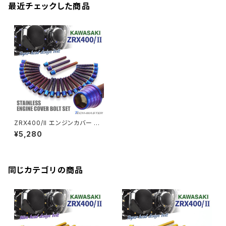
クランクアームボルト
最近チェックした商品
CB250R
Ninja ZX-25R
BALIUS/BALIUS-II
YZF-R3
SV650X
PCX
ZRX400
クランクケースカバー
CBR250R
Ninja ZX-6R
GPZ900R
YZF-R15
V-Storom250
PCX160
ZRX-Ⅱ
ディレイラーボルト
CBR250RR
Ninja ZX-10R
KSR110
YZF-R25
Rebel250
ZRX1100
Vブレーキ台座ボルト
CBR400F
Ninja ZX-14R
エリミネーター/SE
YZF-R125
Rebel500
ZRX1100-Ⅱ
ZRX400/II エンジンカバー ク
バーエンド
CBR400R
ランクケース ボルト 27本セット
Ninja H2
¥5,280
ステンレス製 カワサキ車用 焼き
VTR250
ZRX1200DAEG
チタンカラー TB8203
エアバルブキャップ
CBX400F
VERSYS 650
XR230 モタード / SL230
同じカテゴリの商品
ZRX1200R
CBX550F
ミラーホールキャップ
VULCAN S
ZRX1200S
CL400
W400
ミラーアームスリーブ