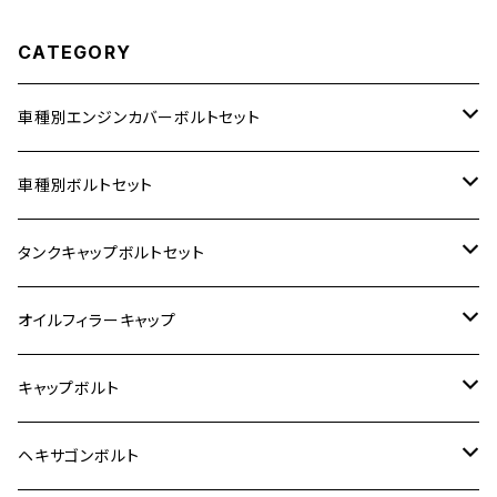
CATEGORY
車種別エンジンカバーボルトセット
ホンダ【ステンレス】
車種別ボルトセット
400X
カワサキ【ステンレス】
KAWASAKI
タンクキャップボルトセット
6V モンキー
BALIUS
Z900RS/Z900RS CAFE
ヤマハ【ステンレス】
HONDA
カワサキ
オイルフィラーキャップ
12V モンキー
BALIUS-Ⅱ
Z900RS SE
MT-03
CB1300SF/CB1300SB
スズキ【ステンレス】
SUZUKI
ホンダ
M20 P1.5
キャップボルト
12V Fi モンキー
D-TRACER125
ゼファー400/ゼファーχ
MT-25
CB400SF/CB400SB
ジクサー150
ホンダ【チタン】
YAMAHA
ヤマハ
M20 P2.5
ステンレス
ヘキサゴンボルト