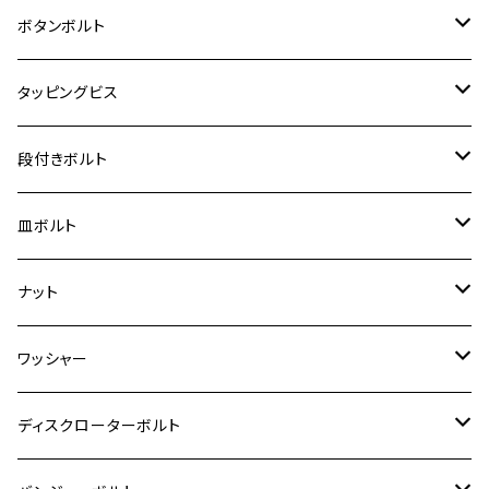
クロスカブ50
D-TRACKER
ゼファー750/ゼファー750RS
MT-125
ダックス125
ジクサー250
ジェイド
M4
カワサキ【チタン】
スズキ
M30 P1.5
チタン
ステンレス
ボタンボルト
クロスカブ110
D-TRACKER X
ゼファー1100/ゼファー1100RS
RZ250
モンキー125
ジクサーSF250
スーパーカブ C125
M5
250TR
M3
M4
ヤマハ【チタン】
チタン
ステンレス
タッピングビス
ジェイド
ER-6F
ZRX400/ZRXⅡ
RZ250R
レブル250
BANDIT250
ハンターカブ CT125
M6
GPZ900R
M4
M5
シグナスX
M4
M4
スズキ【チタン】
チタン
ステンレス
段付きボルト
スーパーカブ C125
ER-6N
ZRX1100/ZRX1100Ⅱ
RZ250RR
ハンターカブ125
GS400
ダックス125
M8
Ninja H2
M5
M6
シグナスX SR
M5
M5
KATANA
M3
M4
チタン
ステンレス
皿ボルト
ダックス125
ESTRELLA
ZRX1200R/ZRX1200S
RZ350
クロスカブ110
GSR400
モンキー125
M10
Ninja 250
M6
M8
マジェスティS
M6
M6
M4
M5
M4
M5
チタン
ステンレス
ナット
ハンターカブ CT125
ESTRELLA RS
ZRX1200DAEG
RZ350R
スーパーカブ110
GSR600
CB400 SUPER FOUR
Ninja 400
M7
M10
BW’S125
M8
M8
M5
M5
M6
M5
M4
チタン
ステンレス
ワッシャー
モンキー125
GPZ900R
Ninja250
RZ350RR
PCX
GSX-R125
CB400 SUPER BOLDOR
Ninja 400R
M8
MT-03
M10
M10
M6
M8
M6
M5
M3
M4
チタン
ステンレス
ディスクローターボルト
ADV150
GPZ1100
Ninja250R
SEROW250
PCX150
GSX-S125
CB1300 SUPER FOUR
Ninja 1000
M10
MT-25
M8
M10
M4
M5
M4
M6