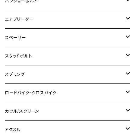
チタン
ステンレス
バンジョーボルト
Ape50
KLX125
Ninja400
SR400
GROM/MSX125
GSX250R
CB1300 SUPER BOLDOR
Ninja 1000SX
MT-125
M10
M5
M6
M5
M7
M4
ホンダ
チタン
ステンレス
エアブリーダー
Ape100
KLX250
Ninja400R
SR500
ハンターカブ
GSX250E KATANA
CBR250R
Ninja ZX-25R
NMAX
M6
M8
M6
M8
M5
ヤマハ
カワサキ
M10 P1.0
チタン
ステンレス
スペーサー
CB223S
KLX250ES
Ninja650
TW200
GSX400E KATANA
CBR250RR
Z900RS
NMAX155
M8
M10
M8
M10
M6
ホンダ
M10 P1.25
M10 P1.0
M7 P1.0
CB400 FOUR
チタン
ステンレス
スタッドボルト
KLX250SR
Ninja650R
TW225
GSX400 IMPULSE
CBR400F
Z900RS CAFE
SR400
M10
M12
M10
M12
M8
ヤマハ
M10 P1.25
M8 P1.0
CB400 SUPER FOUR
M7 P1.0
KSR110
Ninja1000
チタン
M8
スプリング
XJ400
GSX-S750
CBX400F
Z1000
SR500
M14
M12
M14
M10
スズキ
M8 P1.25
CB400 SUPER BOLDOR
M8 P1.25
Ninja 250R
Ninja1000SX
XJ400D
アルミ
M10
ステンレス
ロードバイク・クロスバイク
GSX-R1000
CRF250L / M / CRF250RALLY
ZEPHYER 400
XSR125
M16
M14
M12
CB400SS
M10 P1.0
Ninja 250
Ninja ZX-6R
XJ550
GSX-R1000R
チタン
ステムボルト
カウル/スクリーン
FT223 / CB223S
ZEPHYER χ
YZF-R3
M24
M16
CB750F
M10 P1.25
Ninja 400R
Ninja ZX-10R
XS650SP
GSX1100S KATANA
GB250 CLUBMAN
ステムナット
スクリーンボルト
アクスル
ZEPHYER 750
YZF-R25