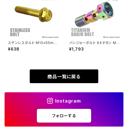
SUPER HAWKⅢ
ZRX1100
VTR250
ZRX1100-Ⅱ
XL230
ZRX1200DAEG
ステンレスボルト M10×55mm
バンジョーボルト 64チタン M1
P1.25 フランジ付き 六角ボルト
0 P1.0 ダブル ブレーキライン
¥638
¥1,793
XR230
CNC ヘキサゴンヘッド ゴールド
焼きチタンカラー 虹色 JA213
ZRX1200R
カラー TB1177
XR230 MOTARD
ZRX1200S
商品一覧に戻る
ZOMMER X
ZZR1100
Instagram
ZZR1400
フォローする
250TR