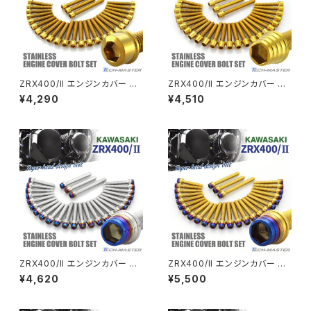
エストレヤ
CRF250 RALLY
W650
キックペダルカバー
CRF250L
W800
ドライブチェーンアジャスターボルトカバー
ZRX400/II エンジンカバー ク
ZRX400/II エンジンカバー ク
ランクケース ボルト 27本セット
ランクケース ボルト 27本セット
¥4,290
¥4,510
ステンレス製 カワサキ車用 ゴー
ステンレス製 カワサキ車用 ゴー
CRF250M
Z125 PRO
ルドカラー TB8217
ルドカラー TB8202
クラッチケーブル アジャスター
FTR223
Z250
チェーンアジャスター
GB250 CLUBMAN
Z400
マシニングネットアンカー
GB350
Z400J
ZRX400/II エンジンカバー ク
ZRX400/II エンジンカバー ク
GB350S
Z400FX
ランクケース ボルト 27本セット
ランクケース ボルト 27本セット
¥4,620
¥5,500
ステンレス製 カワサキ車用 シル
ステンレス製 カワサキ車用 ゴー
バー×焼きチタンカラー TB8211
ルド×焼きチタンカラー TB8212
GROM
Z550FX