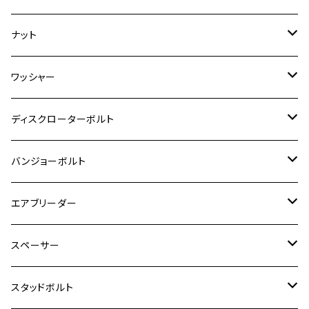
ダックス125
ESTRELLA
ZRX1200R/ZRX1200S
RZ350
クロスカブ110
GSR400
モンキー125
M10
Ninja 250
M6
M8
マジェスティS
M6
M6
M4
M5
M4
M5
チタン
ステンレス
ナット
ハンターカブ CT125
ESTRELLA RS
ZRX1200DAEG
RZ350R
スーパーカブ110
GSR600
CB400 SUPER FOUR
Ninja 400
M7
M10
BW’S125
M8
M8
M5
M5
M6
M5
M4
チタン
ステンレス
ワッシャー
モンキー125
GPZ900R
Ninja250
RZ350RR
PCX
GSX-R125
CB400 SUPER BOLDOR
Ninja 400R
M8
MT-03
M10
M10
M6
M8
M6
M5
M3
M4
チタン
ステンレス
ディスクローターボルト
ADV150
GPZ1100
Ninja250R
SEROW250
PCX150
GSX-S125
CB1300 SUPER FOUR
Ninja 1000
M10
MT-25
M8
M10
M4
M5
M4
M6
チタン
ステンレス
バンジョーボルト
Ape50
KLX125
Ninja400
SR400
GROM/MSX125
GSX250R
CB1300 SUPER BOLDOR
Ninja 1000SX
MT-125
M10
M5
M6
M5
M7
M4
ホンダ
チタン
ステンレス
エアブリーダー
Ape100
KLX250
Ninja400R
SR500
ハンターカブ
GSX250E KATANA
CBR250R
Ninja ZX-25R
NMAX
M6
M8
M6
M8
M5
ヤマハ
カワサキ
M10 P1.0
チタン
ステンレス
スペーサー
CB223S
KLX250ES
Ninja650
TW200
GSX400E KATANA
CBR250RR
Z900RS
NMAX155
M8
M10
M8
M10
M6
ホンダ
M10 P1.25
M10 P1.0
M7 P1.0
CB400 FOUR
チタン
ステンレス
スタッドボルト
KLX250SR
Ninja650R
TW225
GSX400 IMPULSE
CBR400F
Z900RS CAFE
SR400