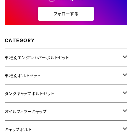
フォローする
250TR
CATEGORY
車種別エンジンカバーボルトセット
ホンダ【ステンレス】
車種別ボルトセット
400X
カワサキ【ステンレス】
KAWASAKI
タンクキャップボルトセット
6V モンキー
BALIUS
Z900RS/Z900RS CAFE
ヤマハ【ステンレス】
HONDA
カワサキ
オイルフィラーキャップ
12V モンキー
BALIUS-Ⅱ
Z900RS SE
MT-03
CB1300SF/CB1300SB
スズキ【ステンレス】
SUZUKI
ホンダ
M20 P1.5
キャップボルト