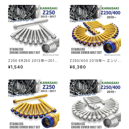
CBX550F
ミラーホールキャップ
VULCAN S
ZRX1200S
CL400
W400
ミラーアームスリーブ
エストレヤ
CRF250 RALLY
W650
キックペダルカバー
CRF250L
W800
ドライブチェーンアジャスターボルトカバー
Z250 ER250 2013年〜2017
Z250/400 2019年〜 エンジン
年 エンジンカバー クランクケー
カバー クランクケース ボルト 3
¥1,540
¥6,380
ス ボルト 11本セット ステンレス
3本セット ステンレス製 ゴール
CRF250M
Z125 PRO
製 シルバーカラー TB8051
ド×焼きチタンカラー TB8682
クラッチケーブル アジャスター
FTR223
Z250
チェーンアジャスター
GB250 CLUBMAN
Z400
マシニングネットアンカー
GB350
Z400J