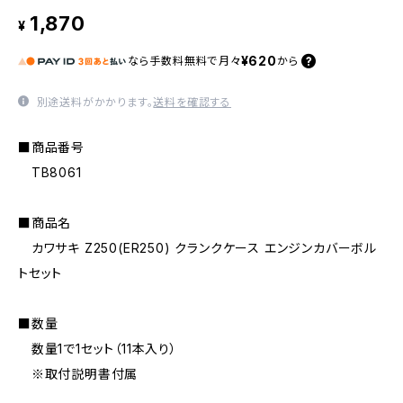
1,870
¥
¥620
なら
手数料無料で
月々
から
別途送料がかかります。
送料を確認する
■商品番号
TB8061
■商品名
カワサキ Z250(ER250) クランクケース エンジンカバーボル
トセット
■数量
数量1で1セット（11本入り）
※取付説明書付属