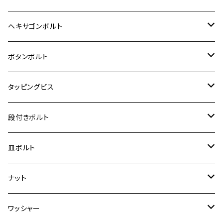
12V Fi モンキー
D-TRACER125
ゼファー400/ゼファーχ
MT-25
CB400SF/CB400SB
ジクサー150
ホンダ【チタン】
YAMAHA
ヤマハ
M20 P2.5
ステンレス
ヘキサゴンボルト
クロスカブ50
D-TRACKER
ゼファー750/ゼファー750RS
MT-125
ダックス125
ジクサー250
ジェイド
M4
カワサキ【チタン】
スズキ
M30 P1.5
チタン
ステンレス
ボタンボルト
クロスカブ110
D-TRACKER X
ゼファー1100/ゼファー1100RS
RZ250
モンキー125
ジクサーSF250
スーパーカブ C125
M5
250TR
M3
M4
ヤマハ【チタン】
チタン
ステンレス
タッピングビス
ジェイド
ER-6F
ZRX400/ZRXⅡ
RZ250R
レブル250
BANDIT250
ハンターカブ CT125
M6
GPZ900R
M4
M5
シグナスX
M4
M4
スズキ【チタン】
チタン
ステンレス
段付きボルト
スーパーカブ C125
ER-6N
ZRX1100/ZRX1100Ⅱ
RZ250RR
ハンターカブ125
GS400
ダックス125
M8
Ninja H2
M5
M6
シグナスX SR
M5
M5
KATANA
M3
M4
チタン
ステンレス
皿ボルト
ダックス125
ESTRELLA
ZRX1200R/ZRX1200S
RZ350
クロスカブ110
GSR400
モンキー125
M10
Ninja 250
M6
M8
マジェスティS
M6
M6
M4
M5
M4
M5
チタン
ステンレス
ナット
ハンターカブ CT125
ESTRELLA RS
ZRX1200DAEG
RZ350R
スーパーカブ110
GSR600
CB400 SUPER FOUR
Ninja 400
M7
M10
BW’S125
M8
M8
M5
M5
M6
M5
M4
チタン
ステンレス
ワッシャー
モンキー125
GPZ900R
Ninja250
RZ350RR
PCX
GSX-R125