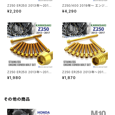
Z250 ER250 2013年〜2017
Z250/400 2019年〜 エンジン
GB350S
Z400FX
年 エンジンカバー クランクケー
カバー クランクケース ボルト 3
¥2,200
¥4,290
ス ボルト 11本セット ステンレス
3本セット ステンレス製 シルバ
製 ゴールド×焼きチタンカラー
ーカラー TB8676
GROM
TB8062
Z550FX
HAWK CB250T
Z650
HAWK CB250N
Z650RS
HAWKⅡ CB400T
Z900
Z250 ER250 2013年〜2017
Z250 ER250 2013年〜2017
年 エンジンカバー クランクケー
年 エンジンカバー クランクケー
¥1,980
¥1,870
HAWKⅡ CB400N
ス ボルト 11本セット ステンレス
ス ボルト 11本セット ステンレス
Z900RS
製 ゴールドカラー TB8064
製 ゴールドカラー TB8052
HORNET250
Z900RS CAFE
その他の商品
JADE250
Z1000