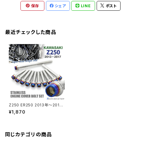
CB1300 SUPER BOLDOR
Ninja 1000
Z250
XJR400R
KATANA
保存
シェア
LINE
ポスト
GROM
ZEPHYER 1100RS
XJR400R
シートポストボルト
アクスルカラー
CB125R
Ninja 1000SX
Z125 PRO
YZF-R1
SV650
MSX125
Z H2
XMAX
クランクアームボルト
最近チェックした商品
CB250R
Ninja ZX-25R
BALIUS/BALIUS-II
YZF-R3
SV650X
PCX
ZRX400
クランクケースカバー
CBR250R
Ninja ZX-6R
GPZ900R
YZF-R15
V-Storom250
PCX160
ZRX-Ⅱ
ディレイラーボルト
CBR250RR
Ninja ZX-10R
KSR110
YZF-R25
Rebel250
ZRX1100
Vブレーキ台座ボルト
CBR400F
Ninja ZX-14R
エリミネーター/SE
YZF-R125
Rebel500
ZRX1100-Ⅱ
Z250 ER250 2013年〜2017
バーエンド
CBR400R
年 エンジンカバー クランクケー
Ninja H2
¥1,870
ス ボルト 11本セット ステンレス
VTR250
ZRX1200DAEG
製 シルバー×焼きチタンカラー
TB8061
エアバルブキャップ
CBX400F
VERSYS 650
XR230 モタード / SL230
同じカテゴリの商品
ZRX1200R