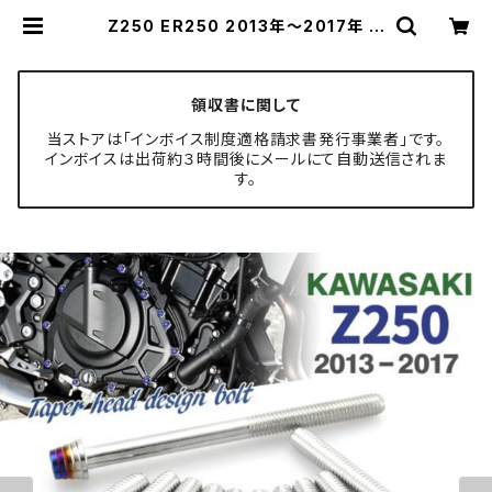
Z250 ER250 2013年〜2017年 エ
ンジンカバー クランクケース ボルト
11本セット ステンレス製 シルバー×
焼きチタンカラー TB8061 | TECH
-MASTER ボルト専門店
領収書に関して
当ストアは「インボイス制度適格請求書発行事業者」です。
インボイスは出荷約３時間後にメールにて自動送信されま
す。