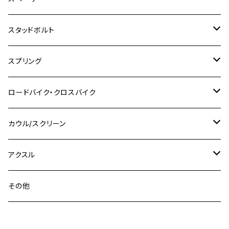
KLX250ES
Ninja650
TW200
GSX400E KATANA
CBR250RR
Z900RS
NMAX155
M8
M10
M8
M10
M6
ホンダ
M10 P1.25
M10 P1.0
M7 P1.0
CB400 FOUR
チタン
ステンレス
スタッドボルト
KLX250SR
Ninja650R
TW225
GSX400 IMPULSE
CBR400F
Z900RS CAFE
SR400
M10
M12
M10
M12
M8
ヤマハ
M10 P1.25
M8 P1.0
CB400 SUPER FOUR
M7 P1.0
KSR110
Ninja1000
チタン
M8
スプリング
XJ400
GSX-S750
CBX400F
Z1000
SR500
M14
M12
M14
M10
スズキ
M8 P1.25
CB400 SUPER BOLDOR
M8 P1.25
Ninja 250R
Ninja1000SX
XJ400D
アルミ
M10
ステンレス
ロードバイク・クロスバイク
GSX-R1000
CRF250L / M / CRF250RALLY
ZEPHYER 400
XSR125
M16
M14
M12
CB400SS
M10 P1.0
Ninja 250
Ninja ZX-6R
XJ550
GSX-R1000R
チタン
ステムボルト
カウル/スクリーン
FT223 / CB223S
ZEPHYER χ
YZF-R3
M24
M16
CB750F
M10 P1.25
Ninja 400R
Ninja ZX-10R
XS650SP
GSX1100S KATANA
GB250 CLUBMAN
ステムナット
スクリーンボルト
アクスル
ZEPHYER 750
YZF-R25
M18
CB900F
Ninja 400
Ninja ZX-25R
XSR125
GSX1300R HAYABUSA
GB350
ZEPHYER 750RS
ステアリングポスト
アクスルナット
その他
YZF-R125
M20
CB1300 SUPER FOUR
Ninja 650
Z1000
XJR400
INAZUMA400
GB350S
ZEPHYER 1100
XJR400
シートクランプ
アクスルスライダー
M22