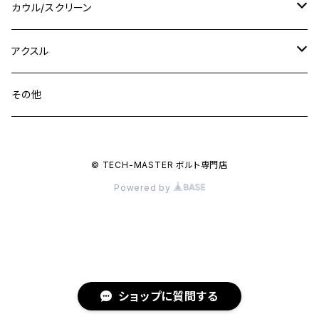
XJ550
GSX-R1000R
チタン
ステムボルト
カウル/スクリーン
FT223 / CB223S
ZEPHYER χ
YZF-R3
M24
M16
CB750F
M10 P1.25
Ninja 400R
Ninja ZX-10R
XS650SP
GSX1100S KATANA
GB250 CLUBMAN
ステムナット
スクリーンボルト
アクスル
ZEPHYER 750
YZF-R25
M18
CB900F
Ninja 400
Ninja ZX-25R
XSR125
GSX1300R HAYABUSA
GB350
ZEPHYER 750RS
ステアリングポスト
アクスルナット
その他
YZF-R125
M20
CB1300 SUPER FOUR
Ninja 650
Z1000
XJR400
INAZUMA400
GB350S
ZEPHYER 1100
XJR400
シートクランプ
アクスルスライダー
M22
CB1300 SUPER BOLDOR
Ninja 1000
Z250
XJR400R
© TECH-MASTER ボルト専門店
KATANA
GROM
ZEPHYER 1100RS
XJR400R
シートポストボルト
アクスルカラー
Powered by
CB125R
Ninja 1000SX
Z125 PRO
YZF-R1
SV650
MSX125
Z H2
XMAX
クランクアームボルト
CB250R
Ninja ZX-25R
BALIUS/BALIUS-II
YZF-R3
SV650X
PCX
ZRX400
クランクケースカバー
CBR250R
Ninja ZX-6R
GPZ900R
YZF-R15
V-Storom250
PCX160
ショップに質問する
ZRX-Ⅱ
ディレイラーボルト