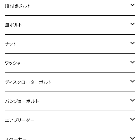
BANDIT250
ハンターカブ CT125
M6
GPZ900R
M4
M5
シグナスX
M4
M4
スズキ【チタン】
チタン
ステンレス
段付きボルト
スーパーカブ C125
ER-6N
ZRX1100/ZRX1100Ⅱ
RZ250RR
ハンターカブ125
GS400
ダックス125
M8
Ninja H2
M5
M6
シグナスX SR
M5
M5
KATANA
M3
M4
チタン
ステンレス
皿ボルト
ダックス125
ESTRELLA
ZRX1200R/ZRX1200S
RZ350
クロスカブ110
GSR400
モンキー125
M10
Ninja 250
M6
M8
マジェスティS
M6
M6
M4
M5
M4
M5
チタン
ステンレス
ナット
ハンターカブ CT125
ESTRELLA RS
ZRX1200DAEG
RZ350R
スーパーカブ110
GSR600
CB400 SUPER FOUR
Ninja 400
M7
M10
BW’S125
M8
M8
M5
M5
M6
M5
M4
チタン
ステンレス
ワッシャー
モンキー125
GPZ900R
Ninja250
RZ350RR
PCX
GSX-R125
CB400 SUPER BOLDOR
Ninja 400R
M8
MT-03
M10
M10
M6
M8
M6
M5
M3
M4
チタン
ステンレス
ディスクローターボルト
ADV150
GPZ1100
Ninja250R
SEROW250
PCX150
GSX-S125
CB1300 SUPER FOUR
Ninja 1000
M10
MT-25
M8
M10
M4
M5
M4
M6
チタン
ステンレス
バンジョーボルト
Ape50
KLX125
Ninja400
SR400
GROM/MSX125
GSX250R
CB1300 SUPER BOLDOR
Ninja 1000SX
MT-125
M10
M5
M6
M5
M7
M4
ホンダ
チタン
ステンレス
エアブリーダー
Ape100
KLX250
Ninja400R
SR500
ハンターカブ
GSX250E KATANA
CBR250R
Ninja ZX-25R
NMAX
M6
M8
M6
M8
M5
ヤマハ
カワサキ
M10 P1.0
チタン
ステンレス
スペーサー
CB223S