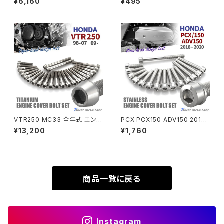
¥6,160
¥495
ステンレス製 スズキ車用 焼きチ
タンカラー 1個 JA2655
タンカラー TB9213
SUPER HAWK
ZRX-Ⅱ
SUPER HAWKⅢ
ZRX1100
VTR250
ZRX1100-Ⅱ
XL230
ZRX1200DAEG
VTR250 MC33 全年式 エン
PCX PCX150 ADV150 2018
ジンカバー クランクケース ボル
年〜2020年 クランクケースカ
¥13,200
¥1,760
XR230
ト 24本セット チタン製 ホンダ
バーボルト 15本セット ステンレ
ZRX1200R
車用 シルバーカラー JA6351
ス製 ホンダ車用 シルバーカラー
TB6516
XR230 MOTARD
ZRX1200S
商品一覧に戻る
ZOMMER X
ZZR1100
Instagram
ZZR1400