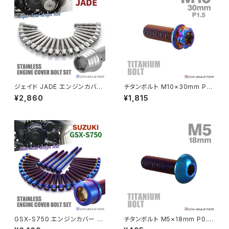
MSX125
Z H2
NSR50
ZEPHYR 400
NSR80
ZEPHYR χ
ジェイド JADE エンジンカバー
チタンボルト M10×30mm P1.
クランクケース ボルト 22本セッ
5 ヘキサゴン トルクスヘッド キ
¥2,860
¥1,815
ト ステンレス製 ホンダ車用 シ
ャップボルト 焼きチタンカラー
PCX
ZEPHYR 750
ルバーカラー TB6876
ダークカラー 1個 JA1080
PCX150
ZEPYER 750 RS
PCX160
ZEPHYER 1100
Rebel250
ZEPHYER 1100 RS
GSX-S750 エンジンカバー ク
チタンボルト M5×18mm P0.8
Rebel500
ZRX400
ランクケース ボルト 30本セット
トラスヘッド 六角穴付き 焼きチ