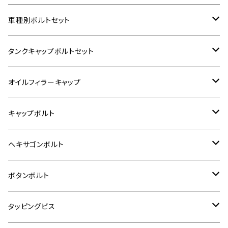
ホンダ【ステンレス】
車種別ボルトセット
400X
カワサキ【ステンレス】
KAWASAKI
タンクキャップボルトセット
6V モンキー
BALIUS
Z900RS/Z900RS CAFE
ヤマハ【ステンレス】
HONDA
カワサキ
オイルフィラーキャップ
12V モンキー
BALIUS-Ⅱ
Z900RS SE
MT-03
CB1300SF/CB1300SB
スズキ【ステンレス】
SUZUKI
ホンダ
M20 P1.5
キャップボルト
12V Fi モンキー
D-TRACER125
ゼファー400/ゼファーχ
MT-25
CB400SF/CB400SB
ジクサー150
ホンダ【チタン】
YAMAHA
ヤマハ
M20 P2.5
ステンレス
ヘキサゴンボルト
クロスカブ50
D-TRACKER
ゼファー750/ゼファー750RS
MT-125
ダックス125
ジクサー250
ジェイド
M4
カワサキ【チタン】
スズキ
M30 P1.5
チタン
ステンレス
ボタンボルト
クロスカブ110
D-TRACKER X
ゼファー1100/ゼファー1100RS
RZ250
モンキー125
ジクサーSF250
スーパーカブ C125
M5
250TR
M3
M4
ヤマハ【チタン】
チタン
ステンレス
タッピングビス
ジェイド
ER-6F
ZRX400/ZRXⅡ
RZ250R
レブル250