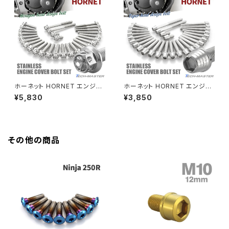
HAWK CB250T
Z650
HAWK CB250N
Z650RS
HAWKⅡ CB400T
Z900
ホーネット HORNET エンジン
ホーネット HORNET エンジン
カバー クランクケース ボルト 2
カバー クランクケース ボルト 2
¥5,830
¥3,850
HAWKⅡ CB400N
8本セット ステンレス製 ホンダ
8本セット ステンレス製 ホンダ
Z900RS
車用 シルバーカラー TB6854
車用 シルバーカラー TB6851
HORNET250
Z900RS CAFE
その他の商品
JADE250
Z1000
MSX125
Z H2
NSR50
ZEPHYR 400