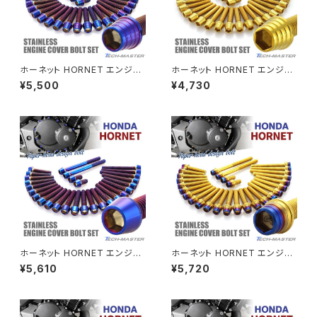
CRF250 RALLY
W650
キックペダルカバー
CRF250L
W800
ドライブチェーンアジャスターボルトカバー
ホーネット HORNET エンジン
ホーネット HORNET エンジン
カバー クランクケース ボルト 2
カバー クランクケース ボルト 2
¥5,500
¥4,730
8本セット ステンレス製 ホンダ
8本セット ステンレス製 ホンダ
CRF250M
Z125 PRO
車用 焼きチタンカラー TB685
車用 ゴールドカラー TB6852
クラッチケーブル アジャスター
3
FTR223
Z250
チェーンアジャスター
GB250 CLUBMAN
Z400
マシニングネットアンカー
GB350
Z400J
ホーネット HORNET エンジン
ホーネット HORNET エンジン
GB350S
Z400FX
カバー クランクケース ボルト 2
カバー クランクケース ボルト 2
¥5,610
¥5,720
8本セット ステンレス製 ホンダ
8本セット ステンレス製 ゴール
車用 焼きチタンカラー TB686
ド×焼きチタンカラー TB6862
GROM
5
Z550FX