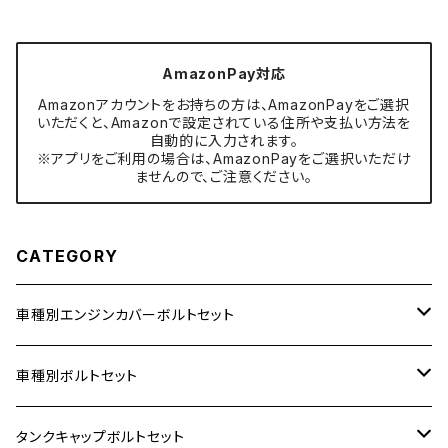
AmazonPay対応
Amazonアカウントをお持ちの方は、AmazonPayをご選択
いただくと、Amazonで設定されている住所や支払い方法を
自動的に入力されます。
※アプリをご利用の場合は、AmazonPayをご選択いただけ
ませんので、ご注意ください。
CATEGORY
車種別エンジンカバーボルトセット
ホンダ【ステンレス】
車種別ボルトセット
400X
カワサキ【ステンレス】
KAWASAKI
タンクキャップボルトセット