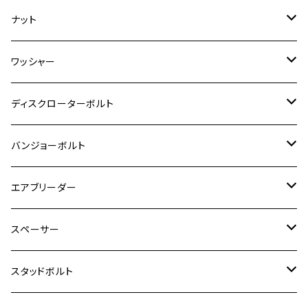
RZ350
クロスカブ110
GSR400
モンキー125
M10
Ninja 250
M6
M8
マジェスティS
M6
M6
M4
M5
M4
M5
チタン
ステンレス
ナット
ハンターカブ CT125
ESTRELLA RS
ZRX1200DAEG
RZ350R
スーパーカブ110
GSR600
CB400 SUPER FOUR
Ninja 400
M7
M10
BW’S125
M8
M8
M5
M5
M6
M5
M4
チタン
ステンレス
ワッシャー
モンキー125
GPZ900R
Ninja250
RZ350RR
PCX
GSX-R125
CB400 SUPER BOLDOR
Ninja 400R
M8
MT-03
M10
M10
M6
M8
M6
M5
M3
M4
チタン
ステンレス
ディスクローターボルト
ADV150
GPZ1100
Ninja250R
SEROW250
PCX150
GSX-S125
CB1300 SUPER FOUR
Ninja 1000
M10
MT-25
M8
M10
M4
M5
M4
M6
チタン
ステンレス
バンジョーボルト
Ape50
KLX125
Ninja400
SR400
GROM/MSX125
GSX250R
CB1300 SUPER BOLDOR
Ninja 1000SX
MT-125
M10
M5
M6
M5
M7
M4
ホンダ
チタン
ステンレス
エアブリーダー
Ape100
KLX250
Ninja400R
SR500
ハンターカブ
GSX250E KATANA
CBR250R
Ninja ZX-25R
NMAX
M6
M8
M6
M8
M5
ヤマハ
カワサキ
M10 P1.0
チタン
ステンレス
スペーサー
CB223S
KLX250ES
Ninja650
TW200
GSX400E KATANA
CBR250RR
Z900RS
NMAX155
M8
M10
M8
M10
M6
ホンダ
M10 P1.25
M10 P1.0
M7 P1.0
CB400 FOUR
チタン
ステンレス
スタッドボルト
KLX250SR
Ninja650R
TW225
GSX400 IMPULSE
CBR400F
Z900RS CAFE
SR400
M10
M12
M10
M12
M8
ヤマハ
M10 P1.25
M8 P1.0