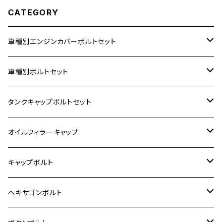
CATEGORY
車種別エンジンカバーボルトセット
ホンダ【ステンレス】
車種別ボルトセット
400X
カワサキ【ステンレス】
KAWASAKI
タンクキャップボルトセット
6V モンキー
BALIUS
Z900RS/Z900RS CAFE
ヤマハ【ステンレス】
HONDA
カワサキ
オイルフィラーキャップ
12V モンキー
BALIUS-Ⅱ
Z900RS SE
MT-03
CB1300SF/CB1300SB
スズキ【ステンレス】
SUZUKI
ホンダ
M20 P1.5
キャップボルト
12V Fi モンキー
D-TRACER125
ゼファー400/ゼファーχ
MT-25
CB400SF/CB400SB
ジクサー150
ホンダ【チタン】
YAMAHA
ヤマハ
M20 P2.5
ステンレス
ヘキサゴンボルト
クロスカブ50
D-TRACKER
ゼファー750/ゼファー750RS
MT-125
ダックス125
ジクサー250
ジェイド
M4