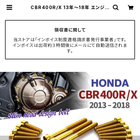
CBR400R/X 13年〜18年 エンジン
カバー クランクケース ボルト 31本セ
ット ステンレス製 ホンダ車用 ゴール
ドカラー TB6812 | TECH-MAST
ER ボルト専門店
領収書に関して
当ストアは「インボイス制度適格請求書発行事業者」です。
インボイスは出荷約３時間後にメールにて自動送信されま
す。