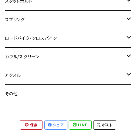
CB400 FOUR
チタン
ステンレス
スタッドボルト
KLX250SR
Ninja650R
TW225
GSX400 IMPULSE
CBR400F
Z900RS CAFE
SR400
M10
M12
M10
M12
M8
ヤマハ
M10 P1.25
M8 P1.0
CB400 SUPER FOUR
M7 P1.0
KSR110
Ninja1000
チタン
M8
スプリング
XJ400
GSX-S750
CBX400F
Z1000
SR500
M14
M12
M14
M10
スズキ
M8 P1.25
CB400 SUPER BOLDOR
M8 P1.25
Ninja 250R
Ninja1000SX
XJ400D
アルミ
M10
ステンレス
ロードバイク・クロスバイク
GSX-R1000
CRF250L / M / CRF250RALLY
ZEPHYER 400
XSR125
M16
M14
M12
CB400SS
M10 P1.0
Ninja 250
Ninja ZX-6R
XJ550
GSX-R1000R
チタン
ステムボルト
カウル/スクリーン
FT223 / CB223S
ZEPHYER χ
YZF-R3
M24
M16
CB750F
M10 P1.25
Ninja 400R
Ninja ZX-10R
XS650SP
GSX1100S KATANA
GB250 CLUBMAN
ステムナット
スクリーンボルト
アクスル
ZEPHYER 750
YZF-R25
M18
CB900F
Ninja 400
Ninja ZX-25R
XSR125
GSX1300R HAYABUSA
GB350
ZEPHYER 750RS
ステアリングポスト
アクスルナット
その他
YZF-R125
M20
CB1300 SUPER FOUR
Ninja 650
Z1000
XJR400
INAZUMA400
GB350S
ZEPHYER 1100
XJR400
シートクランプ
アクスルスライダー
M22
CB1300 SUPER BOLDOR
Ninja 1000
Z250
XJR400R
KATANA
保存
シェア
LINE
ポスト
GROM
ZEPHYER 1100RS
XJR400R
シートポストボルト
アクスルカラー