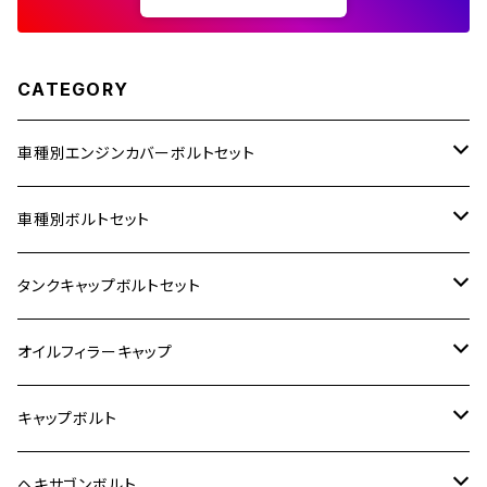
CATEGORY
車種別エンジンカバーボルトセット
ホンダ【ステンレス】
車種別ボルトセット
400X
カワサキ【ステンレス】
KAWASAKI
タンクキャップボルトセット
6V モンキー
BALIUS
Z900RS/Z900RS CAFE
ヤマハ【ステンレス】
HONDA
カワサキ
オイルフィラーキャップ
12V モンキー
BALIUS-Ⅱ
Z900RS SE
MT-03
CB1300SF/CB1300SB
スズキ【ステンレス】
SUZUKI
ホンダ
M20 P1.5
キャップボルト
12V Fi モンキー
D-TRACER125
ゼファー400/ゼファーχ
MT-25
CB400SF/CB400SB
ジクサー150
ホンダ【チタン】
YAMAHA
ヤマハ
M20 P2.5
ステンレス
ヘキサゴンボルト