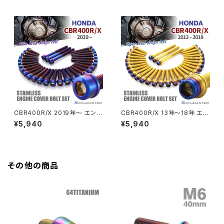
車用 焼きチタンカラー TB683
ダ車用 シルバーカラー TB6811
GROM
5
Z550FX
HAWK CB250T
Z650
HAWK CB250N
Z650RS
HAWKⅡ CB400T
Z900
CBR400R/X 2019年〜 エンジ
CBR400R/X 13年〜18年 エン
ンカバー クランクケース ボルト
ジンカバー クランクケース ボル
¥5,940
¥5,940
HAWKⅡ CB400N
31本セット ステンレス製 ホンダ
ト 31本セット ステンレス製 ゴー
Z900RS
車用 焼きチタンカラー TB683
ルド×焼きチタンカラー TB680
8
7
HORNET250
Z900RS CAFE
その他の商品
JADE250
Z1000
MSX125
Z H2