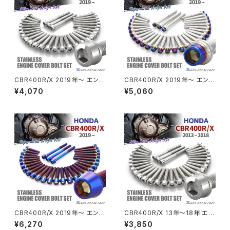
CL400
W400
ミラーアームスリーブ
エストレヤ
CRF250 RALLY
W650
キックペダルカバー
CRF250L
W800
ドライブチェーンアジャスターボルトカバー
CBR400R/X 2019年〜 エンジ
CBR400R/X 2019年〜 エンジ
ンカバー クランクケース ボルト
ンカバー クランクケース ボルト
¥4,070
¥5,060
31本セット ステンレス製 ホンダ
31本セット ステンレス製 シルバ
CRF250M
Z125 PRO
車用 シルバーカラー TB6836
ー×焼きチタンカラー TB6831
クラッチケーブル アジャスター
FTR223
Z250
チェーンアジャスター
GB250 CLUBMAN
Z400
マシニングネットアンカー
GB350
Z400J
CBR400R/X 2019年〜 エンジ
CBR400R/X 13年〜18年 エン
GB350S
Z400FX
ンカバー クランクケース ボルト
ジンカバー クランクケース ボル
¥6,270
¥3,850
31本セット ステンレス製 ホンダ
ト 31本セット ステンレス製 ホン