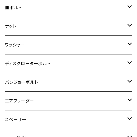
RZ250RR
ハンターカブ125
GS400
ダックス125
M8
Ninja H2
M5
M6
シグナスX SR
M5
M5
KATANA
M3
M4
チタン
ステンレス
皿ボルト
ダックス125
ESTRELLA
ZRX1200R/ZRX1200S
RZ350
クロスカブ110
GSR400
モンキー125
M10
Ninja 250
M6
M8
マジェスティS
M6
M6
M4
M5
M4
M5
チタン
ステンレス
ナット
ハンターカブ CT125
ESTRELLA RS
ZRX1200DAEG
RZ350R
スーパーカブ110
GSR600
CB400 SUPER FOUR
Ninja 400
M7
M10
BW’S125
M8
M8
M5
M5
M6
M5
M4
チタン
ステンレス
ワッシャー
モンキー125
GPZ900R
Ninja250
RZ350RR
PCX
GSX-R125
CB400 SUPER BOLDOR
Ninja 400R
M8
MT-03
M10
M10
M6
M8
M6
M5
M3
M4
チタン
ステンレス
ディスクローターボルト
ADV150
GPZ1100
Ninja250R
SEROW250
PCX150
GSX-S125
CB1300 SUPER FOUR
Ninja 1000
M10
MT-25
M8
M10
M4
M5
M4
M6
チタン
ステンレス
バンジョーボルト
Ape50
KLX125
Ninja400
SR400
GROM/MSX125
GSX250R
CB1300 SUPER BOLDOR
Ninja 1000SX
MT-125
M10
M5
M6
M5
M7
M4
ホンダ
チタン
ステンレス
エアブリーダー
Ape100
KLX250
Ninja400R
SR500
ハンターカブ
GSX250E KATANA
CBR250R
Ninja ZX-25R
NMAX
M6
M8
M6
M8
M5
ヤマハ
カワサキ
M10 P1.0
チタン
ステンレス
スペーサー
CB223S
KLX250ES
Ninja650
TW200
GSX400E KATANA
CBR250RR
Z900RS
NMAX155
M8
M10
M8
M10
M6
ホンダ
M10 P1.25
M10 P1.0
M7 P1.0