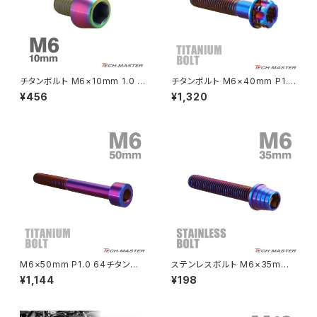
NSR50
ZEPHYR 400
NSR80
ZEPHYR χ
チタンボルト M6×10mm 1.0 テ
チタンボルト M6×40mm P1.0
ーパーヘッド 六角穴付き キャッ
ヘキサゴン トルクスヘッド キャ
¥456
¥1,320
プボルト レインボーカラー 1個
ップボルト 焼きチタンカラー 1個
PCX
ZEPHYR 750
JA4030
JA1312
PCX150
ZEPYER 750 RS
PCX160
ZEPHYER 1100
Rebel250
ZEPHYER 1100 RS
M6×50mm P1.0 64チタン合
ステンレスボルト M6×35mm
Rebel500
ZRX400
金 スリムヘッド キャップボルト
P1.0 テーパーシェルヘッド キャ
¥1,144
¥198
六角穴付き 焼きチタンカラー 1
ップボルト 焼きチタンカラー TB
個 JA1973
0371
SUPER HAWK
ZRX-Ⅱ