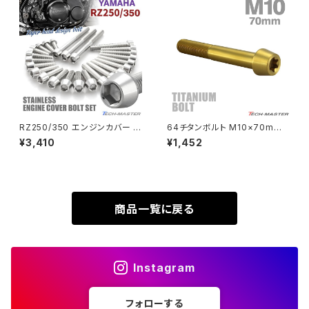
SUPER HAWKⅢ
ZRX1100
VTR250
ZRX1100-Ⅱ
XL230
ZRX1200DAEG
RZ250/350 エンジンカバー ク
64チタンボルト M10×70mm
ランクケース ボルト 25本セット
P1.25 テーパーヘッド トルクス
¥3,410
¥1,452
XR230
ステンレス製 ヤマハ車用 シルバ
穴付き キャップボルト ゴールド
ZRX1200R
ーカラー TB7183
カラー 1個 JA413
XR230 MOTARD
ZRX1200S
商品一覧に戻る
ZOMMER X
ZZR1100
Instagram
ZZR1400
フォローする
250TR