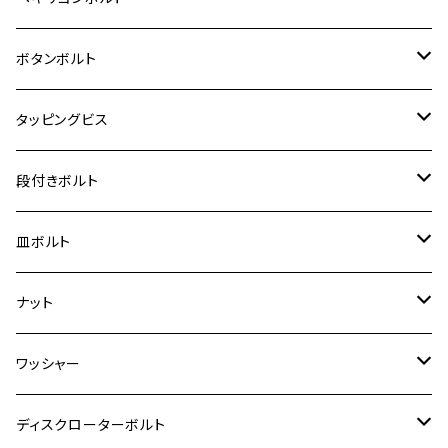
クロスカブ50
D-TRACKER
ゼファー750/ゼファー750RS
MT-125
ダックス125
ジクサー250
ジェイド
M4
カワサキ【チタン】
スズキ
M30 P1.5
チタン
ステンレス
ボタンボルト
クロスカブ110
D-TRACKER X
ゼファー1100/ゼファー1100RS
RZ250
モンキー125
ジクサーSF250
スーパーカブ C125
M5
250TR
M3
M4
ヤマハ【チタン】
チタン
ステンレス
タッピングビス
ジェイド
ER-6F
ZRX400/ZRXⅡ
RZ250R
レブル250
BANDIT250
ハンターカブ CT125
M6
GPZ900R
M4
M5
シグナスX
M4
M4
スズキ【チタン】
チタン
ステンレス
段付きボルト
スーパーカブ C125
ER-6N
ZRX1100/ZRX1100Ⅱ
RZ250RR
ハンターカブ125
GS400
ダックス125
M8
Ninja H2
M5
M6
シグナスX SR
M5
M5
KATANA
M3
M4
チタン
ステンレス
皿ボルト
ダックス125
ESTRELLA
ZRX1200R/ZRX1200S
RZ350
クロスカブ110
GSR400
モンキー125
M10
Ninja 250
M6
M8
マジェスティS
M6
M6
M4
M5
M4
M5
チタン
ステンレス
ナット
ハンターカブ CT125
ESTRELLA RS
ZRX1200DAEG
RZ350R
スーパーカブ110
GSR600
CB400 SUPER FOUR
Ninja 400
M7
M10
BW’S125
M8
M8
M5
M5
M6
M5
M4
チタン
ステンレス
ワッシャー
モンキー125
GPZ900R
Ninja250
RZ350RR
PCX
GSX-R125
CB400 SUPER BOLDOR
Ninja 400R
M8
MT-03
M10
M10
M6
M8
M6
M5
M3
M4
チタン
ステンレス
ディスクローターボルト
ADV150
GPZ1100
Ninja250R
SEROW250
PCX150