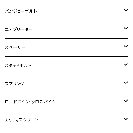
GSX-S125
CB1300 SUPER FOUR
Ninja 1000
M10
MT-25
M8
M10
M4
M5
M4
M6
チタン
ステンレス
バンジョーボルト
Ape50
KLX125
Ninja400
SR400
GROM/MSX125
GSX250R
CB1300 SUPER BOLDOR
Ninja 1000SX
MT-125
M10
M5
M6
M5
M7
M4
ホンダ
チタン
ステンレス
エアブリーダー
Ape100
KLX250
Ninja400R
SR500
ハンターカブ
GSX250E KATANA
CBR250R
Ninja ZX-25R
NMAX
M6
M8
M6
M8
M5
ヤマハ
カワサキ
M10 P1.0
チタン
ステンレス
スペーサー
CB223S
KLX250ES
Ninja650
TW200
GSX400E KATANA
CBR250RR
Z900RS
NMAX155
M8
M10
M8
M10
M6
ホンダ
M10 P1.25
M10 P1.0
M7 P1.0
CB400 FOUR
チタン
ステンレス
スタッドボルト
KLX250SR
Ninja650R
TW225
GSX400 IMPULSE
CBR400F
Z900RS CAFE
SR400
M10
M12
M10
M12
M8
ヤマハ
M10 P1.25
M8 P1.0
CB400 SUPER FOUR
M7 P1.0
KSR110
Ninja1000
チタン
M8
スプリング
XJ400
GSX-S750
CBX400F
Z1000
SR500
M14
M12
M14
M10
スズキ
M8 P1.25
CB400 SUPER BOLDOR
M8 P1.25
Ninja 250R
Ninja1000SX
XJ400D
アルミ
M10
ステンレス
ロードバイク・クロスバイク
GSX-R1000
CRF250L / M / CRF250RALLY
ZEPHYER 400
XSR125
M16
M14
M12
CB400SS
M10 P1.0
Ninja 250
Ninja ZX-6R
XJ550
GSX-R1000R
チタン
ステムボルト
カウル/スクリーン
FT223 / CB223S
ZEPHYER χ
YZF-R3
M24
M16
CB750F