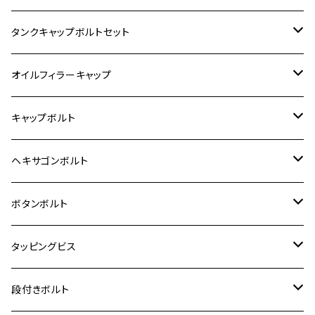
400X
カワサキ【ステンレス】
KAWASAKI
タンクキャップボルトセット
6V モンキー
BALIUS
Z900RS/Z900RS CAFE
ヤマハ【ステンレス】
HONDA
カワサキ
オイルフィラーキャップ
12V モンキー
BALIUS-Ⅱ
Z900RS SE
MT-03
CB1300SF/CB1300SB
スズキ【ステンレス】
SUZUKI
ホンダ
M20 P1.5
キャップボルト
12V Fi モンキー
D-TRACER125
ゼファー400/ゼファーχ
MT-25
CB400SF/CB400SB
ジクサー150
ホンダ【チタン】
YAMAHA
ヤマハ
M20 P2.5
ステンレス
ヘキサゴンボルト
クロスカブ50
D-TRACKER
ゼファー750/ゼファー750RS
MT-125
ダックス125
ジクサー250
ジェイド
M4
カワサキ【チタン】
スズキ
M30 P1.5
チタン
ステンレス
ボタンボルト
クロスカブ110
D-TRACKER X
ゼファー1100/ゼファー1100RS
RZ250
モンキー125
ジクサーSF250
スーパーカブ C125
M5
250TR
M3
M4
ヤマハ【チタン】
チタン
ステンレス
タッピングビス
ジェイド
ER-6F
ZRX400/ZRXⅡ
RZ250R
レブル250
BANDIT250
ハンターカブ CT125
M6
GPZ900R
M4
M5
シグナスX
M4
M4
スズキ【チタン】
チタン
ステンレス
段付きボルト
スーパーカブ C125
ER-6N
ZRX1100/ZRX1100Ⅱ