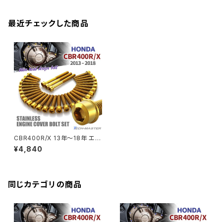
CB125R
Ninja 1000SX
Z125 PRO
YZF-R1
SV650
MSX125
Z H2
XMAX
クランクアームボルト
最近チェックした商品
CB250R
Ninja ZX-25R
BALIUS/BALIUS-II
YZF-R3
SV650X
PCX
ZRX400
クランクケースカバー
CBR250R
Ninja ZX-6R
GPZ900R
YZF-R15
V-Storom250
PCX160
ZRX-Ⅱ
ディレイラーボルト
CBR250RR
Ninja ZX-10R
KSR110
YZF-R25
Rebel250
ZRX1100
Vブレーキ台座ボルト
CBR400F
Ninja ZX-14R
エリミネーター/SE
YZF-R125
Rebel500
ZRX1100-Ⅱ
CBR400R/X 13年〜18年 エン
バーエンド
CBR400R
ジンカバー クランクケース ボル
Ninja H2
¥4,840
ト 31本セット ステンレス製 ホン
VTR250
ZRX1200DAEG
ダ車用 ゴールドカラー TB6812
エアバルブキャップ
CBX400F
VERSYS 650
XR230 モタード / SL230
同じカテゴリの商品
ZRX1200R
CBX550F
ミラーホールキャップ
VULCAN S
ZRX1200S