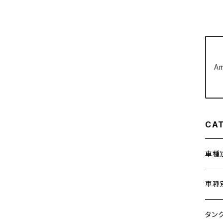
クラッチケーブル アジャスター
FTR223
Z250
チェーンアジャスター
GB250 CLUBMAN
Z400
A
マシニングネットアンカー
GB350
Z400J
GB350S
Z400FX
CA
GROM
Z550FX
車種
HAWK CB250T
Z650
ホン
車種
HAWK CB250N
Z650RS
400X
カワ
KAW
タン
HAWKⅡ CB400T