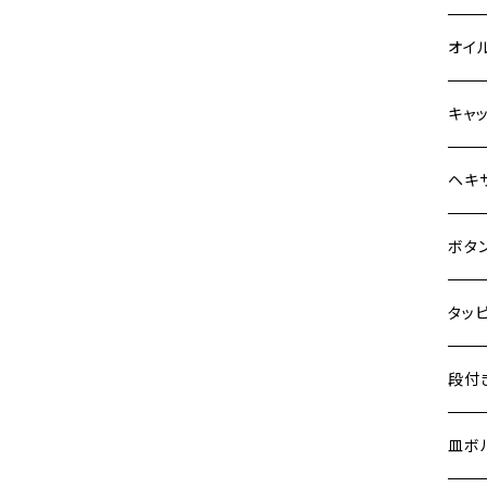
Z900
6V 
BALI
Z900
ヤマ
HON
カワ
オイ
HAWKⅡ CB400N
Z900RS
12V
BALI
Z900
MT-0
CB13
スズ
SUZ
ホン
M20 
キャ
HORNET250
Z900RS CAFE
12V 
D-TR
ゼファ
MT-2
CB40
ジクサ
ホン
YAM
ヤマ
M20 
ステ
ヘキ
JADE250
Z1000
クロス
D-TR
ゼファ
MT-1
ダック
ジクサ
ジェイ
M4
カワ
スズ
M30 
チタ
ステ
ボタ
MSX125
Z H2
クロス
D-TR
ゼファ
RZ25
モンキ
ジクサ
スーパ
M5
NSR50
250T
M3
M4
ヤマ
チタ
ステ
タッ
ZEPHYR 400
ジェイ
ER-6
ZRX4
RZ25
レブル
BAND
ハンタ
M6
NSR80
GPZ9
M4
M5
ZEPHYR χ
シグナ
M4
M4
スズ
チタ
ステ
段付
スーパ
ER-6
ZRX1
RZ25
ハンタ
GS40
ダック
M8
PCX
Ninja
M5
M6
ZEPHYR 750
シグナ
M5
M5
KATA
M3
M4
チタ
ステ
皿ボ
ダック
ESTR
ZRX1
RZ35
クロス
GSR4