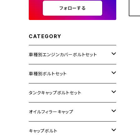
フォローする
CATEGORY
車種別エンジンカバーボルトセット
ホンダ【ステンレス】
車種別ボルトセット
400X
カワサキ【ステンレス】
KAWASAKI
タンクキャップボルトセット
6V モンキー
BALIUS
Z900RS/Z900RS CAFE
ヤマハ【ステンレス】
HONDA
カワサキ
オイルフィラーキャップ
12V モンキー
BALIUS-Ⅱ
Z900RS SE
MT-03
CB1300SF/CB1300SB
スズキ【ステンレス】
SUZUKI
ホンダ
M20 P1.5
キャップボルト