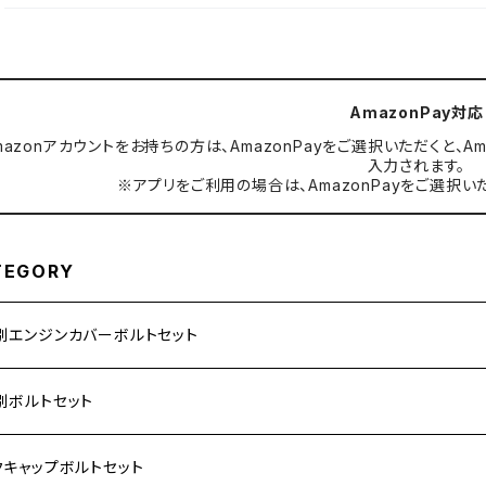
AmazonPay対応
mazonアカウントをお持ちの方は、AmazonPayをご選択いただくと
入力されます。
※アプリをご利用の場合は、AmazonPayをご選択い
TEGORY
別エンジンカバーボルトセット
ダ【ステンレス】
別ボルトセット
サキ【ステンレス】
ASAKI
クキャップボルトセット