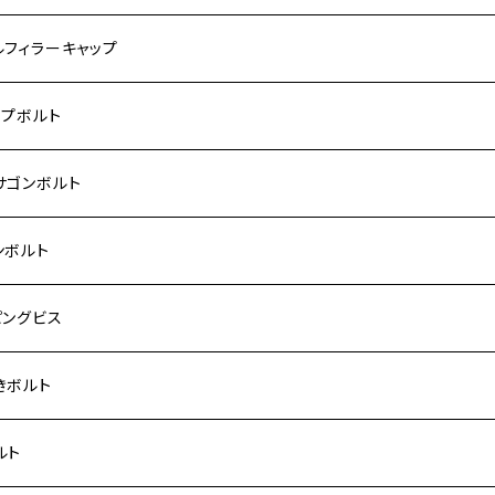
モンキー
US
RS/Z900RS CAFE
ハ【ステンレス】
DA
サキ
ルフィラーキャップ
 モンキー
US-Ⅱ
RS SE
3
00SF/CB1300SB
キ【ステンレス】
UKI
ダ
P1.5
ップボルト
Fi モンキー
ACER125
ー400/ゼファーχ
5
0SF/CB400SB
ー150
ダ【チタン】
AHA
ハ
P2.5
ンレス
サゴンボルト
カブ50
ACKER
ー750/ゼファー750RS
25
ス125
ー250
ド
サキ【チタン】
キ
P1.5
ン
ンレス
ンボルト
カブ110
ACKER X
ー1100/ゼファー1100RS
0
ー125
ーSF250
ーカブ C125
R
ハ【チタン】
ン
ンレス
ピングビス
ド
F
00/ZRXⅡ
0R
250
IT250
ーカブ CT125
00R
スX
キ【チタン】
ン
ンレス
きボルト
ーカブ C125
N
100/ZRX1100Ⅱ
0RR
ーカブ125
0
ス125
 H2
スX SR
NA
ン
ンレス
ルト
ス125
ELLA
200R/ZRX1200S
0
カブ110
00