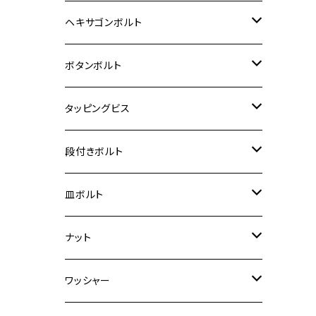
12V Fi モンキー
D-TRACER125
ゼファー400/ゼファーχ
MT-25
CB400SF/CB400SB
ジクサー150
ホンダ【チタン】
YAMAHA
ヤマハ
M20 P2.5
ステンレス
ヘキサゴンボルト
クロスカブ50
D-TRACKER
ゼファー750/ゼファー750RS
MT-125
ダックス125
ジクサー250
ジェイド
M4
カワサキ【チタン】
スズキ
M30 P1.5
チタン
ステンレス
ボタンボルト
クロスカブ110
D-TRACKER X
ゼファー1100/ゼファー1100RS
RZ250
モンキー125
ジクサーSF250
スーパーカブ C125
M5
250TR
M3
M4
ヤマハ【チタン】
チタン
ステンレス
タッピングビス
ジェイド
ER-6F
ZRX400/ZRXⅡ
RZ250R
レブル250
BANDIT250
ハンターカブ CT125
M6
GPZ900R
M4
M5
シグナスX
M4
M4
スズキ【チタン】
チタン
ステンレス
段付きボルト
スーパーカブ C125
ER-6N
ZRX1100/ZRX1100Ⅱ
RZ250RR
ハンターカブ125
GS400
ダックス125
M8
Ninja H2
M5
M6
シグナスX SR
M5
M5
KATANA
M3
M4
チタン
ステンレス
皿ボルト
ダックス125
ESTRELLA
ZRX1200R/ZRX1200S
RZ350
クロスカブ110
GSR400
モンキー125
M10
Ninja 250
M6
M8
マジェスティS
M6
M6
M4
M5
M4
M5
チタン
ステンレス
ナット
ハンターカブ CT125
ESTRELLA RS
ZRX1200DAEG
RZ350R
スーパーカブ110
GSR600
CB400 SUPER FOUR
Ninja 400
M7
M10
BW’S125
M8
M8
M5
M5
M6
M5
M4
チタン
ステンレス
ワッシャー
モンキー125
GPZ900R
Ninja250
RZ350RR
PCX
GSX-R125
CB400 SUPER BOLDOR
Ninja 400R
M8
MT-03
M10
M10
M6
M8