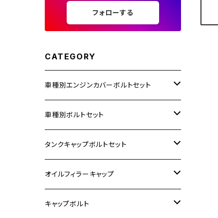
フォローする
CATEGORY
車種別エンジンカバーボルトセット
ホンダ【ステンレス】
車種別ボルトセット
400X
カワサキ【ステンレス】
KAWASAKI
タンクキャップボルトセット
6V モンキー
BALIUS
Z900RS/Z900RS CAFE
ヤマハ【ステンレス】
HONDA
カワサキ
オイルフィラーキャップ
12V モンキー
BALIUS-Ⅱ
Z900RS SE
MT-03
CB1300SF/CB1300SB
スズキ【ステンレス】
SUZUKI
ホンダ
M20 P1.5
キャップボルト