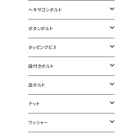
12V Fi モンキー
D-TRACER125
ゼファー400/ゼファーχ
MT-25
CB400SF/CB400SB
ジクサー150
ホンダ【チタン】
YAMAHA
ヤマハ
M20 P2.5
ステンレス
ヘキサゴンボルト
クロスカブ50
D-TRACKER
ゼファー750/ゼファー750RS
MT-125
ダックス125
ジクサー250
ジェイド
M4
カワサキ【チタン】
スズキ
M30 P1.5
チタン
ステンレス
ボタンボルト
クロスカブ110
D-TRACKER X
ゼファー1100/ゼファー1100RS
RZ250
モンキー125
ジクサーSF250
スーパーカブ C125
M5
250TR
M3
M4
ヤマハ【チタン】
チタン
ステンレス
タッピングビス
ジェイド
ER-6F
ZRX400/ZRXⅡ
RZ250R
レブル250
BANDIT250
ハンターカブ CT125
M6
GPZ900R
M4
M5
シグナスX
M4
M4
スズキ【チタン】
チタン
ステンレス
段付きボルト
スーパーカブ C125
ER-6N
ZRX1100/ZRX1100Ⅱ
RZ250RR
ハンターカブ125
GS400
ダックス125
M8
Ninja H2
M5
M6
シグナスX SR
M5
M5
KATANA
M3
M4
チタン
ステンレス
皿ボルト
ダックス125
ESTRELLA
ZRX1200R/ZRX1200S
RZ350
クロスカブ110
GSR400
モンキー125
M10
Ninja 250
M6
M8
マジェスティS
M6
M6
M4
M5
M4
M5
チタン
ステンレス
ナット
ハンターカブ CT125
ESTRELLA RS
ZRX1200DAEG
RZ350R
スーパーカブ110
GSR600
CB400 SUPER FOUR
Ninja 400
M7
M10
BW’S125
M8
M8
M5
M5
M6
M5
M4
チタン
ステンレス
ワッシャー
モンキー125
GPZ900R
Ninja250
RZ350RR
PCX
GSX-R125
CB400 SUPER BOLDOR
Ninja 400R
M8
MT-03
M10
M10
M6
M8