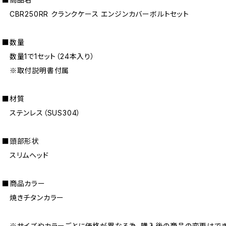
CBR250RR クランクケース エンジンカバーボルトセット
■数量
数量1で1セット（24本入り）
※取付説明書付属
■材質
ステンレス（SUS304）
■頭部形状
スリムヘッド
■商品カラー
焼きチタンカラー
※サイズやカラーごとに価格が異なる為、購入後の商品の変更はでき