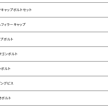
サキ【ステンレス】
ASAKI
クキャップボルトセット
モンキー
US
RS/Z900RS CAFE
ハ【ステンレス】
DA
サキ
ルフィラーキャップ
 モンキー
US-Ⅱ
RS SE
3
00SF/CB1300SB
キ【ステンレス】
UKI
ダ
P1.5
ップボルト
Fi モンキー
ACER125
ー400/ゼファーχ
5
0SF/CB400SB
ー150
ダ【チタン】
AHA
ハ
P2.5
ンレス
サゴンボルト
カブ50
ACKER
ー750/ゼファー750RS
25
ス125
ー250
ド
サキ【チタン】
キ
P1.5
ン
ンレス
ンボルト
カブ110
ACKER X
ー1100/ゼファー1100RS
0
ー125
ーSF250
ーカブ C125
R
ハ【チタン】
ン
ンレス
ピングビス
ド
F
00/ZRXⅡ
0R
250
IT250
ーカブ CT125
00R
スX
キ【チタン】
ン
ンレス
きボルト
ーカブ C125
N
100/ZRX1100Ⅱ
0RR
ーカブ125
0