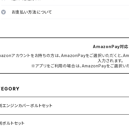
お支払い方法について
AmazonPay対応
mazonアカウントをお持ちの方は、AmazonPayをご選択いただくと
入力されます。
※アプリをご利用の場合は、AmazonPayをご選択い
TEGORY
別エンジンカバーボルトセット
ダ【ステンレス】
別ボルトセット