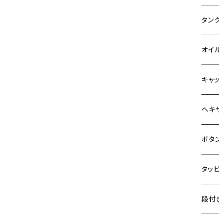
Z900
400X
カワ
KAW
タン
HAWKⅡ CB400N
Z900RS
6V 
BALI
Z900
ヤマ
HON
カワ
オイ
HORNET250
Z900RS CAFE
12V
BALI
Z900
MT-0
CB13
スズ
SUZ
ホン
M20 
キャ
JADE250
Z1000
12V 
D-TR
ゼファ
MT-2
CB40
ジクサ
ホン
YAM
ヤマ
M20 
ステ
ヘキ
MSX125
Z H2
クロス
D-TR
ゼファ
MT-1
ダック
ジクサ
ジェイ
M4
カワ
スズ
M30 
チタ
ステ
NSR50
ボタ
ZEPHYR 400
クロス
D-TR
ゼファ
RZ25
モンキ
ジクサ
スーパ
M5
NSR80
250T
M3
M4
ヤマ
チタ
ステ
ZEPHYR χ
タッ
ジェイ
ER-6
ZRX4
RZ25
レブル
BAND
ハンタ
M6
PCX
GPZ9
M4
M5
ZEPHYR 750
シグナ
M4
M4
スズ
チタ
ステ
段付
スーパ
ER-6
ZRX1
RZ25
ハンタ
GS40