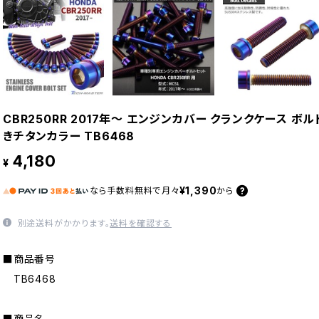
CBR250RR 2017年〜 エンジンカバー クランクケース ボ
きチタンカラー TB6468
4,180
¥
¥1,390
なら
手数料無料で
月々
から
別途送料がかかります。
送料を確認する
■商品番号
TB6468
■商品名