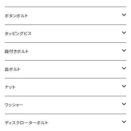
クロスカブ50
D-TRACKER
ゼファー750/ゼファー750RS
MT-125
ダックス125
ジクサー250
ジェイド
M4
カワサキ【チタン】
スズキ
M30 P1.5
チタン
ステンレス
ボタンボルト
クロスカブ110
D-TRACKER X
ゼファー1100/ゼファー1100RS
RZ250
モンキー125
ジクサーSF250
スーパーカブ C125
M5
250TR
M3
M4
ヤマハ【チタン】
チタン
ステンレス
タッピングビス
ジェイド
ER-6F
ZRX400/ZRXⅡ
RZ250R
レブル250
BANDIT250
ハンターカブ CT125
M6
GPZ900R
M4
M5
シグナスX
M4
M4
スズキ【チタン】
チタン
ステンレス
段付きボルト
スーパーカブ C125
ER-6N
ZRX1100/ZRX1100Ⅱ
RZ250RR
ハンターカブ125
GS400
ダックス125
M8
Ninja H2
M5
M6
シグナスX SR
M5
M5
KATANA
M3
M4
チタン
ステンレス
皿ボルト
ダックス125
ESTRELLA
ZRX1200R/ZRX1200S
RZ350
クロスカブ110
GSR400
モンキー125
M10
Ninja 250
M6
M8
マジェスティS
M6
M6
M4
M5
M4
M5
チタン
ステンレス
ナット
ハンターカブ CT125
ESTRELLA RS
ZRX1200DAEG
RZ350R
スーパーカブ110
GSR600
CB400 SUPER FOUR
Ninja 400
M7
M10
BW’S125
M8
M8
M5
M5
M6
M5
M4
チタン
ステンレス
ワッシャー
モンキー125
GPZ900R
Ninja250
RZ350RR
PCX
GSX-R125
CB400 SUPER BOLDOR
Ninja 400R
M8
MT-03
M10
M10
M6
M8
M6
M5
M3
M4
チタン
ステンレス
ディスクローターボルト
ADV150
GPZ1100
Ninja250R
SEROW250
PCX150
GSX-S125