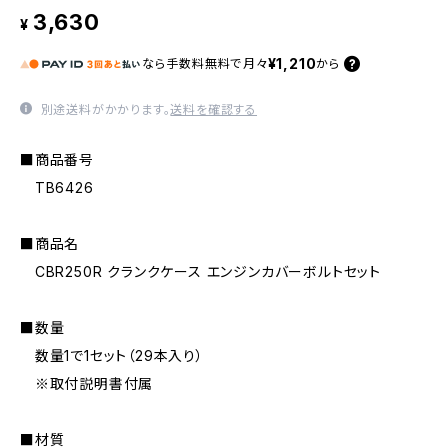
3,630
¥
¥1,210
なら
手数料無料で
月々
から
別途送料がかかります。
送料を確認する
■商品番号
TB6426
■商品名
CBR250R クランクケース エンジンカバーボルトセット
■数量
数量1で1セット（29本入り）
※取付説明書付属
■材質