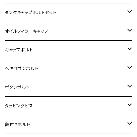
400X
カワサキ【ステンレス】
KAWASAKI
タンクキャップボルトセット
6V モンキー
BALIUS
Z900RS/Z900RS CAFE
ヤマハ【ステンレス】
HONDA
カワサキ
オイルフィラーキャップ
12V モンキー
BALIUS-Ⅱ
Z900RS SE
MT-03
CB1300SF/CB1300SB
スズキ【ステンレス】
SUZUKI
ホンダ
M20 P1.5
キャップボルト
12V Fi モンキー
D-TRACER125
ゼファー400/ゼファーχ
MT-25
CB400SF/CB400SB
ジクサー150
ホンダ【チタン】
YAMAHA
ヤマハ
M20 P2.5
ステンレス
ヘキサゴンボルト
クロスカブ50
D-TRACKER
ゼファー750/ゼファー750RS
MT-125
ダックス125
ジクサー250
ジェイド
M4
カワサキ【チタン】
スズキ
M30 P1.5
チタン
ステンレス
ボタンボルト
クロスカブ110
D-TRACKER X
ゼファー1100/ゼファー1100RS
RZ250
モンキー125
ジクサーSF250
スーパーカブ C125
M5
250TR
M3
M4
ヤマハ【チタン】
チタン
ステンレス
タッピングビス
ジェイド
ER-6F
ZRX400/ZRXⅡ
RZ250R
レブル250
BANDIT250
ハンターカブ CT125
M6
GPZ900R
M4
M5
シグナスX
M4
M4
スズキ【チタン】
チタン
ステンレス
段付きボルト
スーパーカブ C125
ER-6N
ZRX1100/ZRX1100Ⅱ
RZ250RR
ハンターカブ125
GS400