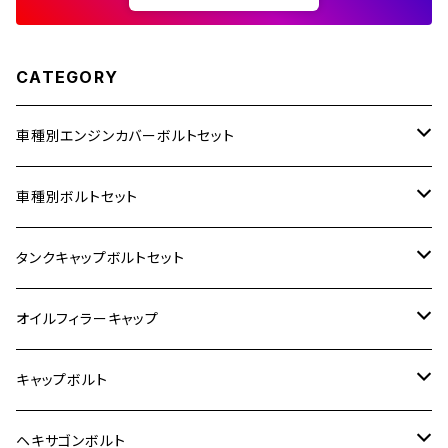
CATEGORY
車種別エンジンカバーボルトセット
ホンダ【ステンレス】
車種別ボルトセット
400X
カワサキ【ステンレス】
KAWASAKI
タンクキャップボルトセット
6V モンキー
BALIUS
Z900RS/Z900RS CAFE
ヤマハ【ステンレス】
HONDA
カワサキ
オイルフィラーキャップ
12V モンキー
BALIUS-Ⅱ
Z900RS SE
MT-03
CB1300SF/CB1300SB
スズキ【ステンレス】
SUZUKI
ホンダ
M20 P1.5
キャップボルト
12V Fi モンキー
D-TRACER125
ゼファー400/ゼファーχ
MT-25
CB400SF/CB400SB
ジクサー150
ホンダ【チタン】
YAMAHA
ヤマハ
M20 P2.5
ステンレス
ヘキサゴンボルト