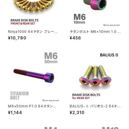
NSR50
ZEPHYR 400
NSR80
ZEPHYR χ
Ninja1000 64チタン ブレーキ
チタンボルト M6×10mm 1.0 テ
ディスクローターボルト フロント
ーパーヘッド 六角穴付き キャッ
¥10,780
¥456
リア 14本セット カワサキ車用 ゴ
プボルト レインボーカラー 1個
PCX
ZEPHYR 750
ールド JA22103
JA4030
PCX150
ZEPYER 750 RS
PCX160
ZEPHYER 1100
Rebel250
ZEPHYER 1100 RS
M6×50mm P1.0 64チタン合
BALIUS-Ⅱ バリオス-2 64チタ
Rebel500
ZRX400
金 スリムヘッド キャップボルト
ン ブレーキディスクボルト リア
¥1,144
¥2,310
六角穴付き 焼きチタンカラー 1
用 3本セット カワサキ車用 レイ
個 JA1973
ンボーカラー JA22046
SUPER HAWK
ZRX-Ⅱ