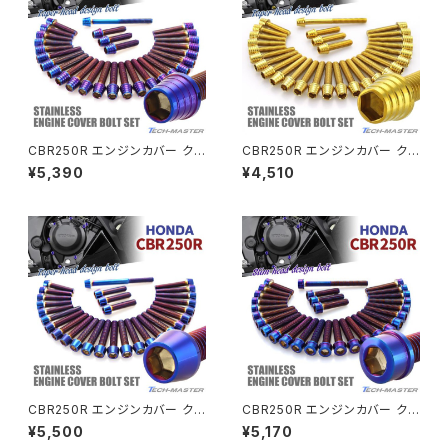
CL400
W400
ミラーアームスリーブ
エストレヤ
CRF250 RALLY
W650
キックペダルカバー
CRF250L
W800
ドライブチェーンアジャスターボルトカバー
CBR250R エンジンカバー クラ
CBR250R エンジンカバー クラ
ンクケース ボルト 29本セット
ンクケース ボルト 29本セット
¥5,390
¥4,510
ステンレス製 ホンダ車用 焼きチ
ステンレス製 ホンダ車用 ゴール
CRF250M
Z125 PRO
タンカラー TB6428
ドカラー TB6427
クラッチケーブル アジャスター
FTR223
Z250
チェーンアジャスター
GB250 CLUBMAN
Z400
マシニングネットアンカー
GB350
Z400J
CBR250R エンジンカバー クラ
CBR250R エンジンカバー クラ
GB350S
Z400FX
ンクケース ボルト 29本セット
ンクケース ボルト 29本セット
¥5,500
¥5,170
ステンレス製 ホンダ車用 焼きチ
ステンレス製 ホンダ車用 焼きチ