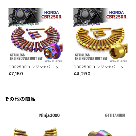
タンカラー TB6440
タンカラー TB6443
GROM
Z550FX
HAWK CB250T
Z650
HAWK CB250N
Z650RS
HAWKⅡ CB400T
Z900
CBR250R エンジンカバー クラ
CBR250R エンジンカバー クラ
ンクケース ボルト 29本セット
ンクケース ボルト 29本セット
¥7,150
¥4,290
HAWKⅡ CB400N
ステンレス製 ホンダ車用 焼きチ
ステンレス製 ホンダ車用 ゴール
Z900RS
タンカラー TB6431
ドカラー TB6442
HORNET250
Z900RS CAFE
その他の商品
JADE250
Z1000
MSX125
Z H2