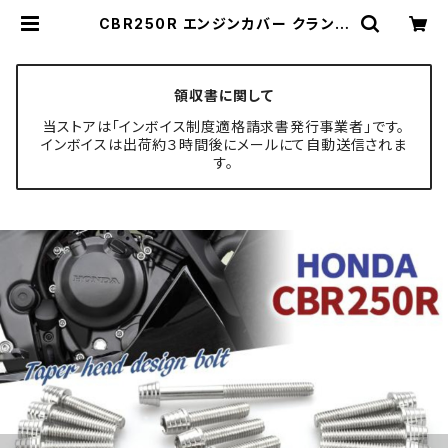
CBR250R エンジンカバー クランク
ケース ボルト 29本セット ステンレス
製 ホンダ車用 シルバーカラー TB6
426 | TECH-MASTER ボルト専
門店
領収書に関して
当ストアは「インボイス制度適格請求書発行事業者」です。
インボイスは出荷約３時間後にメールにて自動送信されま
す。