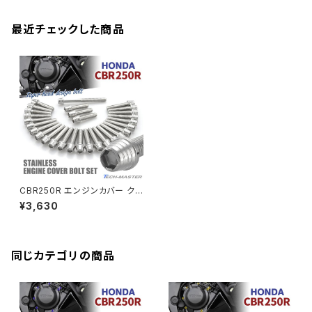
CB125R
Ninja 1000SX
Z125 PRO
YZF-R1
SV650
MSX125
Z H2
XMAX
クランクアームボルト
最近チェックした商品
CB250R
Ninja ZX-25R
BALIUS/BALIUS-II
YZF-R3
SV650X
PCX
ZRX400
クランクケースカバー
CBR250R
Ninja ZX-6R
GPZ900R
YZF-R15
V-Storom250
PCX160
ZRX-Ⅱ
ディレイラーボルト
CBR250RR
Ninja ZX-10R
KSR110
YZF-R25
Rebel250
ZRX1100
Vブレーキ台座ボルト
CBR400F
Ninja ZX-14R
エリミネーター/SE
YZF-R125
Rebel500
ZRX1100-Ⅱ
CBR250R エンジンカバー クラ
バーエンド
CBR400R
ンクケース ボルト 29本セット
Ninja H2
¥3,630
ステンレス製 ホンダ車用 シルバ
VTR250
ZRX1200DAEG
ーカラー TB6426
エアバルブキャップ
CBX400F
VERSYS 650
XR230 モタード / SL230
同じカテゴリの商品
ZRX1200R
CBX550F
ミラーホールキャップ
VULCAN S
ZRX1200S