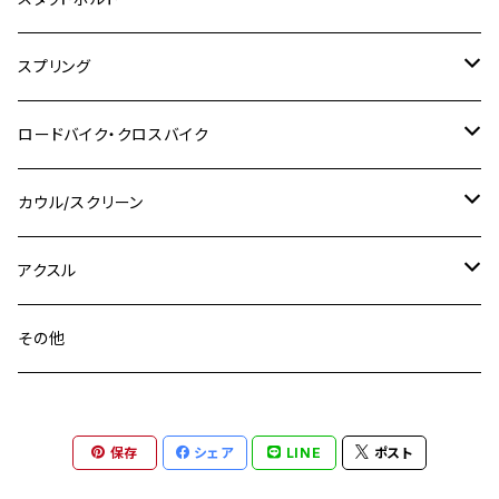
TW225
GSX400 IMPULSE
CBR400F
Z900RS CAFE
SR400
M10
M12
M10
M12
M8
ヤマハ
M10 P1.25
M8 P1.0
CB400 SUPER FOUR
M7 P1.0
KSR110
Ninja1000
チタン
M8
スプリング
XJ400
GSX-S750
CBX400F
Z1000
SR500
M14
M12
M14
M10
スズキ
M8 P1.25
CB400 SUPER BOLDOR
M8 P1.25
Ninja 250R
Ninja1000SX
XJ400D
アルミ
M10
ステンレス
ロードバイク・クロスバイク
GSX-R1000
CRF250L / M / CRF250RALLY
ZEPHYER 400
XSR125
M16
M14
M12
CB400SS
M10 P1.0
Ninja 250
Ninja ZX-6R
XJ550
GSX-R1000R
チタン
ステムボルト
カウル/スクリーン
FT223 / CB223S
ZEPHYER χ
YZF-R3
M24
M16
CB750F
M10 P1.25
Ninja 400R
Ninja ZX-10R
XS650SP
GSX1100S KATANA
GB250 CLUBMAN
ステムナット
スクリーンボルト
アクスル
ZEPHYER 750
YZF-R25
M18
CB900F
Ninja 400
Ninja ZX-25R
XSR125
GSX1300R HAYABUSA
GB350
ZEPHYER 750RS
ステアリングポスト
アクスルナット
その他
YZF-R125
M20
CB1300 SUPER FOUR
Ninja 650
Z1000
XJR400
INAZUMA400
GB350S
ZEPHYER 1100
XJR400
シートクランプ
アクスルスライダー
M22
CB1300 SUPER BOLDOR
Ninja 1000
Z250
XJR400R
KATANA
保存
シェア
LINE
ポスト
GROM
ZEPHYER 1100RS
XJR400R
シートポストボルト
アクスルカラー