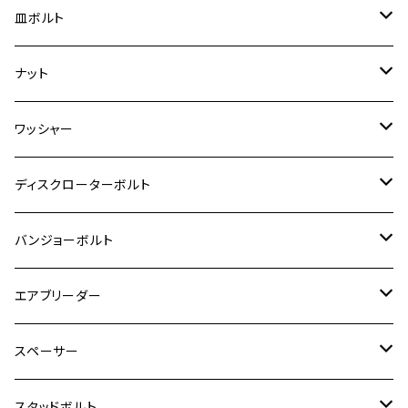
ダックス125
M8
Ninja H2
M5
M6
シグナスX SR
M5
M5
KATANA
M3
M4
チタン
ステンレス
皿ボルト
ダックス125
ESTRELLA
ZRX1200R/ZRX1200S
RZ350
クロスカブ110
GSR400
モンキー125
M10
Ninja 250
M6
M8
マジェスティS
M6
M6
M4
M5
M4
M5
チタン
ステンレス
ナット
ハンターカブ CT125
ESTRELLA RS
ZRX1200DAEG
RZ350R
スーパーカブ110
GSR600
CB400 SUPER FOUR
Ninja 400
M7
M10
BW’S125
M8
M8
M5
M5
M6
M5
M4
チタン
ステンレス
ワッシャー
モンキー125
GPZ900R
Ninja250
RZ350RR
PCX
GSX-R125
CB400 SUPER BOLDOR
Ninja 400R
M8
MT-03
M10
M10
M6
M8
M6
M5
M3
M4
チタン
ステンレス
ディスクローターボルト
ADV150
GPZ1100
Ninja250R
SEROW250
PCX150
GSX-S125
CB1300 SUPER FOUR
Ninja 1000
M10
MT-25
M8
M10
M4
M5
M4
M6
チタン
ステンレス
バンジョーボルト
Ape50
KLX125
Ninja400
SR400
GROM/MSX125
GSX250R
CB1300 SUPER BOLDOR
Ninja 1000SX
MT-125
M10
M5
M6
M5
M7
M4
ホンダ
チタン
ステンレス
エアブリーダー
Ape100
KLX250
Ninja400R
SR500
ハンターカブ
GSX250E KATANA
CBR250R
Ninja ZX-25R
NMAX
M6
M8
M6
M8
M5
ヤマハ
カワサキ
M10 P1.0
チタン
ステンレス
スペーサー
CB223S
KLX250ES
Ninja650
TW200
GSX400E KATANA
CBR250RR
Z900RS
NMAX155
M8
M10
M8
M10
M6
ホンダ
M10 P1.25
M10 P1.0
M7 P1.0
CB400 FOUR
チタン
ステンレス
スタッドボルト
KLX250SR
Ninja650R