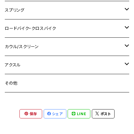
M10
M12
M10
M12
M8
ヤマハ
M10 P1.25
M8 P1.0
CB400 SUPER FOUR
M7 P1.0
KSR110
Ninja1000
チタン
M8
スプリング
XJ400
GSX-S750
CBX400F
Z1000
SR500
M14
M12
M14
M10
スズキ
M8 P1.25
CB400 SUPER BOLDOR
M8 P1.25
Ninja 250R
Ninja1000SX
XJ400D
アルミ
M10
ステンレス
ロードバイク・クロスバイク
GSX-R1000
CRF250L / M / CRF250RALLY
ZEPHYER 400
XSR125
M16
M14
M12
CB400SS
M10 P1.0
Ninja 250
Ninja ZX-6R
XJ550
GSX-R1000R
チタン
ステムボルト
カウル/スクリーン
FT223 / CB223S
ZEPHYER χ
YZF-R3
M24
M16
CB750F
M10 P1.25
Ninja 400R
Ninja ZX-10R
XS650SP
GSX1100S KATANA
GB250 CLUBMAN
ステムナット
スクリーンボルト
アクスル
ZEPHYER 750
YZF-R25
M18
CB900F
Ninja 400
Ninja ZX-25R
XSR125
GSX1300R HAYABUSA
GB350
ZEPHYER 750RS
ステアリングポスト
アクスルナット
その他
YZF-R125
M20
CB1300 SUPER FOUR
Ninja 650
Z1000
XJR400
INAZUMA400
GB350S
ZEPHYER 1100
XJR400
シートクランプ
アクスルスライダー
M22
CB1300 SUPER BOLDOR
Ninja 1000
Z250
XJR400R
KATANA
保存
シェア
LINE
ポスト
GROM
ZEPHYER 1100RS
XJR400R
シートポストボルト
アクスルカラー
CB125R
Ninja 1000SX
Z125 PRO
YZF-R1
SV650
MSX125
Z H2