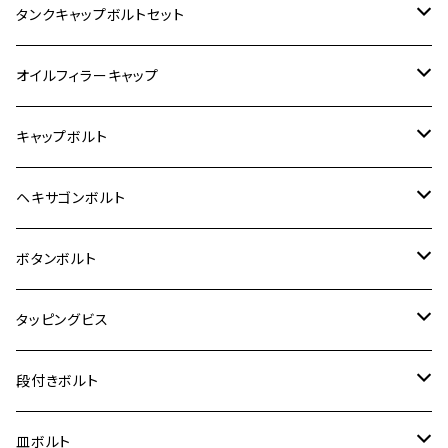
400X
カワサキ【ステンレス】
KAWASAKI
タンクキャップボルトセット
6V モンキー
BALIUS
Z900RS/Z900RS CAFE
ヤマハ【ステンレス】
HONDA
カワサキ
オイルフィラーキャップ
12V モンキー
BALIUS-Ⅱ
Z900RS SE
MT-03
CB1300SF/CB1300SB
スズキ【ステンレス】
SUZUKI
ホンダ
M20 P1.5
キャップボルト
12V Fi モンキー
D-TRACER125
ゼファー400/ゼファーχ
MT-25
CB400SF/CB400SB
ジクサー150
ホンダ【チタン】
YAMAHA
ヤマハ
M20 P2.5
ステンレス
ヘキサゴンボルト
クロスカブ50
D-TRACKER
ゼファー750/ゼファー750RS
MT-125
ダックス125
ジクサー250
ジェイド
M4
カワサキ【チタン】
スズキ
M30 P1.5
チタン
ステンレス
ボタンボルト
クロスカブ110
D-TRACKER X
ゼファー1100/ゼファー1100RS
RZ250
モンキー125
ジクサーSF250
スーパーカブ C125
M5
250TR
M3
M4
ヤマハ【チタン】
チタン
ステンレス
タッピングビス
ジェイド
ER-6F
ZRX400/ZRXⅡ
RZ250R
レブル250
BANDIT250
ハンターカブ CT125
M6
GPZ900R
M4
M5
シグナスX
M4
M4
スズキ【チタン】
チタン
ステンレス
段付きボルト
スーパーカブ C125
ER-6N
ZRX1100/ZRX1100Ⅱ
RZ250RR
ハンターカブ125
GS400
ダックス125
M8
Ninja H2
M5
M6
シグナスX SR
M5
M5
KATANA
M3
M4
チタン
ステンレス
皿ボルト