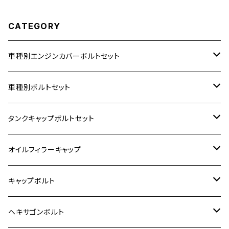
CATEGORY
車種別エンジンカバーボルトセット
ホンダ【ステンレス】
車種別ボルトセット
400X
カワサキ【ステンレス】
KAWASAKI
タンクキャップボルトセット
6V モンキー
BALIUS
Z900RS/Z900RS CAFE
ヤマハ【ステンレス】
HONDA
カワサキ
オイルフィラーキャップ
12V モンキー
BALIUS-Ⅱ
Z900RS SE
MT-03
CB1300SF/CB1300SB
スズキ【ステンレス】
SUZUKI
ホンダ
M20 P1.5
キャップボルト
12V Fi モンキー
D-TRACER125
ゼファー400/ゼファーχ
MT-25
CB400SF/CB400SB
ジクサー150
ホンダ【チタン】
YAMAHA
ヤマハ
M20 P2.5
ステンレス
ヘキサゴンボルト