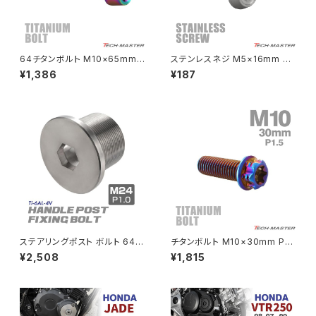
NSR50
ZEPHYR 400
NSR80
ZEPHYR χ
64チタンボルト M10×65mm
ステンレスネジ M5×16mm タ
P1.25 テーパーヘッド トルクス
ッピングビス 六角穴 フラットヘ
¥1,386
¥187
穴付き キャップボルト 焼きチタ
ッド シルバーカラー 1個 TC016
PCX
ZEPHYR 750
ンカラー 虹色 1個 JA409
8
PCX150
ZEPYER 750 RS
PCX160
ZEPHYER 1100
Rebel250
ZEPHYER 1100 RS
ステアリングポスト ボルト 64チ
チタンボルト M10×30mm P1.
Rebel500
ZRX400
タン製 折りたたみ自転車 DAH
5 ヘキサゴン トルクスヘッド キ
¥2,508
¥1,815
ON等に シルバー 素地 1個 JA
ャップボルト 焼きチタンカラー
500
ダークカラー 1個 JA1080
SUPER HAWK
ZRX-Ⅱ