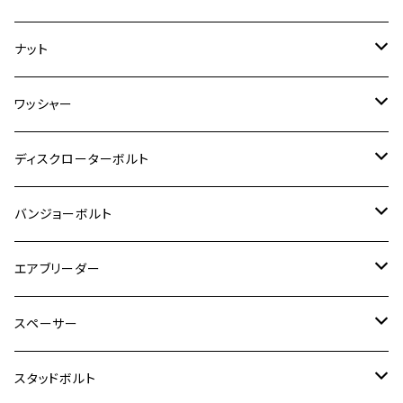
ダックス125
ESTRELLA
ZRX1200R/ZRX1200S
RZ350
クロスカブ110
GSR400
モンキー125
M10
Ninja 250
M6
M8
マジェスティS
M6
M6
M4
M5
M4
M5
チタン
ステンレス
ナット
ハンターカブ CT125
ESTRELLA RS
ZRX1200DAEG
RZ350R
スーパーカブ110
GSR600
CB400 SUPER FOUR
Ninja 400
M7
M10
BW’S125
M8
M8
M5
M5
M6
M5
M4
チタン
ステンレス
ワッシャー
モンキー125
GPZ900R
Ninja250
RZ350RR
PCX
GSX-R125
CB400 SUPER BOLDOR
Ninja 400R
M8
MT-03
M10
M10
M6
M8
M6
M5
M3
M4
チタン
ステンレス
ディスクローターボルト
ADV150
GPZ1100
Ninja250R
SEROW250
PCX150
GSX-S125
CB1300 SUPER FOUR
Ninja 1000
M10
MT-25
M8
M10
M4
M5
M4
M6
チタン
ステンレス
バンジョーボルト
Ape50
KLX125
Ninja400
SR400
GROM/MSX125
GSX250R
CB1300 SUPER BOLDOR
Ninja 1000SX
MT-125
M10
M5
M6
M5
M7
M4
ホンダ
チタン
ステンレス
エアブリーダー
Ape100
KLX250
Ninja400R
SR500
ハンターカブ
GSX250E KATANA
CBR250R
Ninja ZX-25R
NMAX
M6
M8
M6
M8
M5
ヤマハ
カワサキ
M10 P1.0
チタン
ステンレス
スペーサー
CB223S
KLX250ES
Ninja650
TW200
GSX400E KATANA
CBR250RR
Z900RS
NMAX155
M8
M10
M8
M10
M6
ホンダ
M10 P1.25
M10 P1.0
M7 P1.0
CB400 FOUR
チタン
ステンレス
スタッドボルト
KLX250SR
Ninja650R
TW225
GSX400 IMPULSE
CBR400F
Z900RS CAFE
SR400