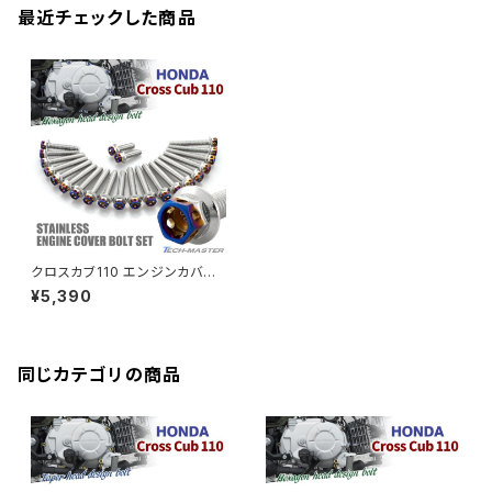
XMAX
クランクアームボルト
最近チェックした商品
CB250R
Ninja ZX-25R
BALIUS/BALIUS-II
YZF-R3
SV650X
PCX
ZRX400
クランクケースカバー
CBR250R
Ninja ZX-6R
GPZ900R
YZF-R15
V-Storom250
PCX160
ZRX-Ⅱ
ディレイラーボルト
CBR250RR
Ninja ZX-10R
KSR110
YZF-R25
Rebel250
ZRX1100
Vブレーキ台座ボルト
CBR400F
Ninja ZX-14R
エリミネーター/SE
YZF-R125
Rebel500
ZRX1100-Ⅱ
クロスカブ110 エンジンカバー
バーエンド
CBR400R
クランクケース ボルト 22本セッ
Ninja H2
¥5,390
ト ステンレス製 ホンダ車用 シ
VTR250
ZRX1200DAEG
ルバー×焼きチタンカラー TB6
334
エアバルブキャップ
CBX400F
VERSYS 650
XR230 モタード / SL230
同じカテゴリの商品
ZRX1200R
CBX550F
ミラーホールキャップ
VULCAN S
ZRX1200S
CL400
W400
ミラーアームスリーブ