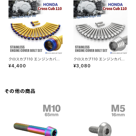
HAWK CB250T
Z650
HAWK CB250N
Z650RS
HAWKⅡ CB400T
Z900
クロスカブ110 エンジンカバー
クロスカブ110 エンジンカバー
クランクケース ボルト 22本セッ
クランクケース ボルト 22本セッ
¥4,400
¥3,080
HAWKⅡ CB400N
ト ステンレス製 ホンダ車用 ゴ
ト ステンレス製 ホンダ車用 シ
Z900RS
ールド×焼きチタンカラー TB63
ルバーカラー TB6326
37
HORNET250
Z900RS CAFE
その他の商品
JADE250
Z1000
MSX125
Z H2