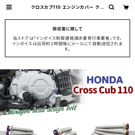
クロスカブ110 エンジンカバー クラ
ンクケース ボルト 22本セット ステン
レス製 ホンダ車用 シルバー×焼きチ
タンカラー TB6334 | TECH-MAS
TER ボルト専門店
領収書に関して
当ストアは「インボイス制度適格請求書発行事業者」です。
インボイスは出荷約３時間後にメールにて自動送信されま
す。