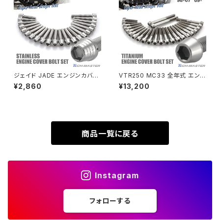
SUPER HAWKⅢ
ZRX1100
VTR250
ZRX1100-Ⅱ
XL230
ZRX1200DAEG
ジェイド JADE エンジンカバー
VTR250 MC33 全年式 エン
クランクケース ボルト 22本セッ
ジンカバー クランクケース ボル
¥2,860
¥13,200
XR230
ト ステンレス製 ホンダ車用 シ
ト 24本セット チタン製 ホンダ
ZRX1200R
ルバーカラー TB6876
車用 シルバーカラー JA6351
XR230 MOTARD
ZRX1200S
商品一覧に戻る
ZOMMER X
ZZR1100
Instagram
ZZR1400
フォローする
250TR