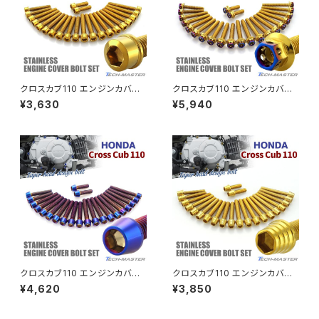
エストレヤ
CRF250 RALLY
W650
キックペダルカバー
CRF250L
W800
ドライブチェーンアジャスターボルトカバー
クロスカブ110 エンジンカバー
クロスカブ110 エンジンカバー
クランクケース ボルト 22本セッ
クランクケース ボルト 22本セッ
¥3,630
¥5,940
ト ステンレス製 ホンダ車用 ゴ
ト ステンレス製 ホンダ車用 ゴ
CRF250M
Z125 PRO
ールドカラー TB6342
ールド×焼きチタンカラー TB63
クラッチケーブル アジャスター
35
FTR223
Z250
チェーンアジャスター
GB250 CLUBMAN
Z400
マシニングネットアンカー
GB350
Z400J
クロスカブ110 エンジンカバー
クロスカブ110 エンジンカバー
GB350S
Z400FX
クランクケース ボルト 22本セッ
クランクケース ボルト 22本セッ
¥4,620
¥3,850
ト ステンレス製 ホンダ車用 焼
ト ステンレス製 ホンダ車用 ゴ
きチタンカラー TB6340
ールドカラー TB6327
GROM
Z550FX