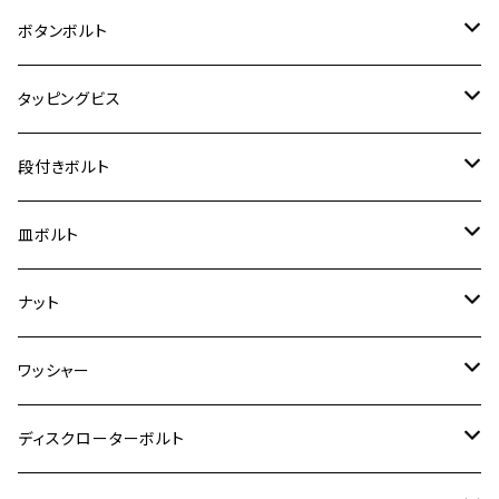
クロスカブ50
D-TRACKER
ゼファー750/ゼファー750RS
MT-125
ダックス125
ジクサー250
ジェイド
M4
カワサキ【チタン】
スズキ
M30 P1.5
チタン
ステンレス
ボタンボルト
クロスカブ110
D-TRACKER X
ゼファー1100/ゼファー1100RS
RZ250
モンキー125
ジクサーSF250
スーパーカブ C125
M5
250TR
M3
M4
ヤマハ【チタン】
チタン
ステンレス
タッピングビス
ジェイド
ER-6F
ZRX400/ZRXⅡ
RZ250R
レブル250
BANDIT250
ハンターカブ CT125
M6
GPZ900R
M4
M5
シグナスX
M4
M4
スズキ【チタン】
チタン
ステンレス
段付きボルト
スーパーカブ C125
ER-6N
ZRX1100/ZRX1100Ⅱ
RZ250RR
ハンターカブ125
GS400
ダックス125
M8
Ninja H2
M5
M6
シグナスX SR
M5
M5
KATANA
M3
M4
チタン
ステンレス
皿ボルト
ダックス125
ESTRELLA
ZRX1200R/ZRX1200S
RZ350
クロスカブ110
GSR400
モンキー125
M10
Ninja 250
M6
M8
マジェスティS
M6
M6
M4
M5
M4
M5
チタン
ステンレス
ナット
ハンターカブ CT125
ESTRELLA RS
ZRX1200DAEG
RZ350R
スーパーカブ110
GSR600
CB400 SUPER FOUR
Ninja 400
M7
M10
BW’S125
M8
M8
M5
M5
M6
M5
M4
チタン
ステンレス
ワッシャー
モンキー125
GPZ900R
Ninja250
RZ350RR
PCX
GSX-R125
CB400 SUPER BOLDOR
Ninja 400R
M8
MT-03
M10
M10
M6
M8
M6
M5
M3
M4
チタン
ステンレス
ディスクローターボルト
ADV150
GPZ1100
Ninja250R
SEROW250
PCX150
GSX-S125
CB1300 SUPER FOUR
Ninja 1000
M10
MT-25
M8
M10
M4
M5