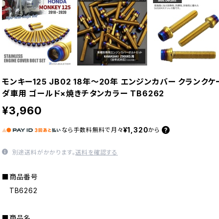
モンキー125 JB02 18年〜20年 エンジンカバー クランク
ダ車用 ゴールド×焼きチタンカラー TB6262
¥3,960
¥1,320
なら
手数料無料で
月々
から
別途送料がかかります。
送料を確認する
■商品番号
TB6262
■商品名