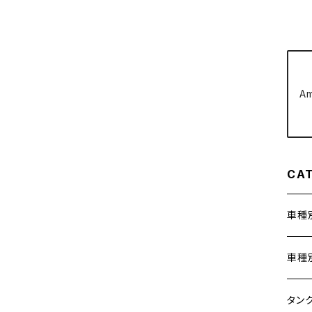
クラッチケーブル アジャスター
FTR223
Z250
チェーンアジャスター
GB250 CLUBMAN
Z400
A
マシニングネットアンカー
GB350
Z400J
GB350S
Z400FX
CA
GROM
Z550FX
車種
HAWK CB250T
Z650
ホン
車種
HAWK CB250N
Z650RS
400X
カワ
KAW
タン
HAWKⅡ CB400T