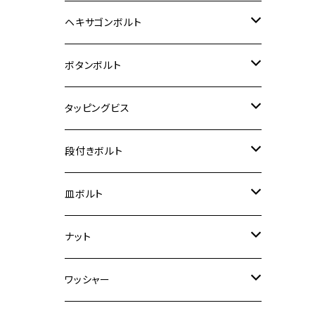
12V Fi モンキー
D-TRACER125
ゼファー400/ゼファーχ
MT-25
CB400SF/CB400SB
ジクサー150
ホンダ【チタン】
YAMAHA
ヤマハ
M20 P2.5
ステンレス
ヘキサゴンボルト
クロスカブ50
D-TRACKER
ゼファー750/ゼファー750RS
MT-125
ダックス125
ジクサー250
ジェイド
M4
カワサキ【チタン】
スズキ
M30 P1.5
チタン
ステンレス
ボタンボルト
クロスカブ110
D-TRACKER X
ゼファー1100/ゼファー1100RS
RZ250
モンキー125
ジクサーSF250
スーパーカブ C125
M5
250TR
M3
M4
ヤマハ【チタン】
チタン
ステンレス
タッピングビス
ジェイド
ER-6F
ZRX400/ZRXⅡ
RZ250R
レブル250
BANDIT250
ハンターカブ CT125
M6
GPZ900R
M4
M5
シグナスX
M4
M4
スズキ【チタン】
チタン
ステンレス
段付きボルト
スーパーカブ C125
ER-6N
ZRX1100/ZRX1100Ⅱ
RZ250RR
ハンターカブ125
GS400
ダックス125
M8
Ninja H2
M5
M6
シグナスX SR
M5
M5
KATANA
M3
M4
チタン
ステンレス
皿ボルト
ダックス125
ESTRELLA
ZRX1200R/ZRX1200S
RZ350
クロスカブ110
GSR400
モンキー125
M10
Ninja 250
M6
M8
マジェスティS
M6
M6
M4
M5
M4
M5
チタン
ステンレス
ナット
ハンターカブ CT125
ESTRELLA RS
ZRX1200DAEG
RZ350R
スーパーカブ110
GSR600
CB400 SUPER FOUR
Ninja 400
M7
M10
BW’S125
M8
M8
M5
M5
M6
M5
M4
チタン
ステンレス
ワッシャー
モンキー125
GPZ900R
Ninja250
RZ350RR
PCX
GSX-R125
CB400 SUPER BOLDOR
Ninja 400R
M8
MT-03
M10
M10
M6
M8