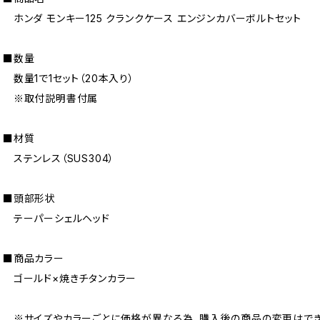
ホンダ モンキー125 クランクケース エンジンカバーボルトセット
■数量
数量1で1セット（20本入り）
※取付説明書付属
■材質
ステンレス（SUS304）
■頭部形状
テーパーシェルヘッド
■商品カラー
ゴールド×焼きチタンカラー
※サイズやカラーごとに価格が異なる為、購入後の商品の変更はでき