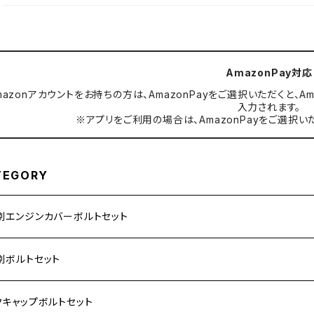
AmazonPay対応
mazonアカウントをお持ちの方は、AmazonPayをご選択いただくと
入力されます。
※アプリをご利用の場合は、AmazonPayをご選択い
TEGORY
別エンジンカバーボルトセット
ダ【ステンレス】
別ボルトセット
サキ【ステンレス】
ASAKI
クキャップボルトセット