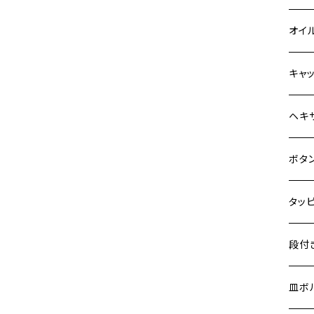
Z900
6V 
BALI
Z900
ヤマ
HON
カワ
オイ
HAWKⅡ CB400N
Z900RS
12V
BALI
Z900
MT-0
CB13
スズ
SUZ
ホン
M20 
キャ
HORNET250
Z900RS CAFE
12V 
D-TR
ゼファ
MT-2
CB40
ジクサ
ホン
YAM
ヤマ
M20 
ステ
ヘキ
JADE250
Z1000
クロス
D-TR
ゼファ
MT-1
ダック
ジクサ
ジェイ
M4
カワ
スズ
M30 
チタ
ステ
ボタ
MSX125
Z H2
クロス
D-TR
ゼファ
RZ25
モンキ
ジクサ
スーパ
M5
NSR50
250T
M3
M4
ヤマ
チタ
ステ
タッ
ZEPHYR 400
ジェイ
ER-6
ZRX4
RZ25
レブル
BAND
ハンタ
M6
NSR80
GPZ9
M4
M5
ZEPHYR χ
シグナ
M4
M4
スズ
チタ
ステ
段付
スーパ
ER-6
ZRX1
RZ25
ハンタ
GS40
ダック
M8
PCX
Ninja
M5
M6
ZEPHYR 750
シグナ
M5
M5
KATA
M3
M4
チタ
ステ
皿ボ
ダック
ESTR
ZRX1
RZ35
クロス
GSR4