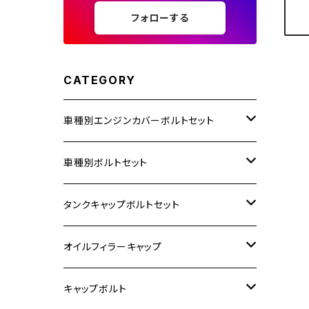
フォローする
CATEGORY
車種別エンジンカバーボルトセット
ホンダ【ステンレス】
車種別ボルトセット
400X
カワサキ【ステンレス】
KAWASAKI
タンクキャップボルトセット
6V モンキー
BALIUS
Z900RS/Z900RS CAFE
ヤマハ【ステンレス】
HONDA
カワサキ
オイルフィラーキャップ
12V モンキー
BALIUS-Ⅱ
Z900RS SE
MT-03
CB1300SF/CB1300SB
スズキ【ステンレス】
SUZUKI
ホンダ
M20 P1.5
キャップボルト