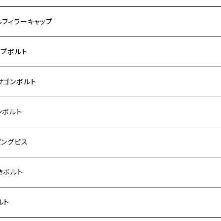
モンキー
US
RS/Z900RS CAFE
ハ【ステンレス】
DA
サキ
ルフィラーキャップ
 モンキー
US-Ⅱ
RS SE
3
00SF/CB1300SB
キ【ステンレス】
UKI
ダ
P1.5
ップボルト
Fi モンキー
ACER125
ー400/ゼファーχ
5
0SF/CB400SB
ー150
ダ【チタン】
AHA
ハ
P2.5
ンレス
サゴンボルト
カブ50
ACKER
ー750/ゼファー750RS
25
ス125
ー250
ド
サキ【チタン】
キ
P1.5
ン
ンレス
ンボルト
カブ110
ACKER X
ー1100/ゼファー1100RS
0
ー125
ーSF250
ーカブ C125
R
ハ【チタン】
ン
ンレス
ピングビス
ド
F
00/ZRXⅡ
0R
250
IT250
ーカブ CT125
00R
スX
キ【チタン】
ン
ンレス
きボルト
ーカブ C125
N
100/ZRX1100Ⅱ
0RR
ーカブ125
0
ス125
 H2
スX SR
NA
ン
ンレス
ルト
ス125
ELLA
200R/ZRX1200S
0
カブ110
00