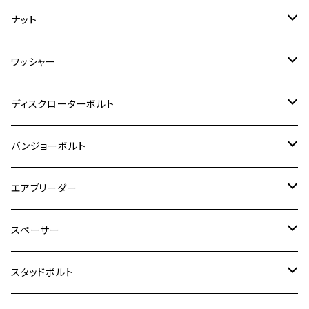
RZ350
クロスカブ110
GSR400
モンキー125
M10
Ninja 250
M6
M8
マジェスティS
M6
M6
M4
M5
M4
M5
チタン
ステンレス
ナット
ハンターカブ CT125
ESTRELLA RS
ZRX1200DAEG
RZ350R
スーパーカブ110
GSR600
CB400 SUPER FOUR
Ninja 400
M7
M10
BW’S125
M8
M8
M5
M5
M6
M5
M4
チタン
ステンレス
ワッシャー
モンキー125
GPZ900R
Ninja250
RZ350RR
PCX
GSX-R125
CB400 SUPER BOLDOR
Ninja 400R
M8
MT-03
M10
M10
M6
M8
M6
M5
M3
M4
チタン
ステンレス
ディスクローターボルト
ADV150
GPZ1100
Ninja250R
SEROW250
PCX150
GSX-S125
CB1300 SUPER FOUR
Ninja 1000
M10
MT-25
M8
M10
M4
M5
M4
M6
チタン
ステンレス
バンジョーボルト
Ape50
KLX125
Ninja400
SR400
GROM/MSX125
GSX250R
CB1300 SUPER BOLDOR
Ninja 1000SX
MT-125
M10
M5
M6
M5
M7
M4
ホンダ
チタン
ステンレス
エアブリーダー
Ape100
KLX250
Ninja400R
SR500
ハンターカブ
GSX250E KATANA
CBR250R
Ninja ZX-25R
NMAX
M6
M8
M6
M8
M5
ヤマハ
カワサキ
M10 P1.0
チタン
ステンレス
スペーサー
CB223S
KLX250ES
Ninja650
TW200
GSX400E KATANA
CBR250RR
Z900RS
NMAX155
M8
M10
M8
M10
M6
ホンダ
M10 P1.25
M10 P1.0
M7 P1.0
CB400 FOUR
チタン
ステンレス
スタッドボルト
KLX250SR
Ninja650R
TW225
GSX400 IMPULSE
CBR400F
Z900RS CAFE
SR400
M10
M12
M10
M12
M8
ヤマハ
M10 P1.25
M8 P1.0