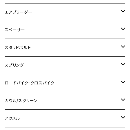
GSX250R
CB1300 SUPER BOLDOR
Ninja 1000SX
MT-125
M10
M5
M6
M5
M7
M4
ホンダ
チタン
ステンレス
エアブリーダー
Ape100
KLX250
Ninja400R
SR500
ハンターカブ
GSX250E KATANA
CBR250R
Ninja ZX-25R
NMAX
M6
M8
M6
M8
M5
ヤマハ
カワサキ
M10 P1.0
チタン
ステンレス
スペーサー
CB223S
KLX250ES
Ninja650
TW200
GSX400E KATANA
CBR250RR
Z900RS
NMAX155
M8
M10
M8
M10
M6
ホンダ
M10 P1.25
M10 P1.0
M7 P1.0
CB400 FOUR
チタン
ステンレス
スタッドボルト
KLX250SR
Ninja650R
TW225
GSX400 IMPULSE
CBR400F
Z900RS CAFE
SR400
M10
M12
M10
M12
M8
ヤマハ
M10 P1.25
M8 P1.0
CB400 SUPER FOUR
M7 P1.0
KSR110
Ninja1000
チタン
M8
スプリング
XJ400
GSX-S750
CBX400F
Z1000
SR500
M14
M12
M14
M10
スズキ
M8 P1.25
CB400 SUPER BOLDOR
M8 P1.25
Ninja 250R
Ninja1000SX
XJ400D
アルミ
M10
ステンレス
ロードバイク・クロスバイク
GSX-R1000
CRF250L / M / CRF250RALLY
ZEPHYER 400
XSR125
M16
M14
M12
CB400SS
M10 P1.0
Ninja 250
Ninja ZX-6R
XJ550
GSX-R1000R
チタン
ステムボルト
カウル/スクリーン
FT223 / CB223S
ZEPHYER χ
YZF-R3
M24
M16
CB750F
M10 P1.25
Ninja 400R
Ninja ZX-10R
XS650SP
GSX1100S KATANA
GB250 CLUBMAN
ステムナット
スクリーンボルト
アクスル
ZEPHYER 750
YZF-R25
M18
CB900F