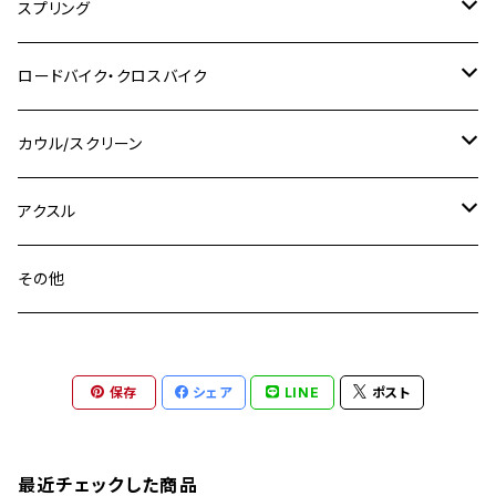
CB400 SUPER FOUR
M7 P1.0
KSR110
Ninja1000
チタン
M8
スプリング
XJ400
GSX-S750
CBX400F
Z1000
SR500
M14
M12
M14
M10
スズキ
M8 P1.25
CB400 SUPER BOLDOR
M8 P1.25
Ninja 250R
Ninja1000SX
XJ400D
アルミ
M10
ステンレス
ロードバイク・クロスバイク
GSX-R1000
CRF250L / M / CRF250RALLY
ZEPHYER 400
XSR125
M16
M14
M12
CB400SS
M10 P1.0
Ninja 250
Ninja ZX-6R
XJ550
GSX-R1000R
チタン
ステムボルト
カウル/スクリーン
FT223 / CB223S
ZEPHYER χ
YZF-R3
M24
M16
CB750F
M10 P1.25
Ninja 400R
Ninja ZX-10R
XS650SP
GSX1100S KATANA
GB250 CLUBMAN
ステムナット
スクリーンボルト
アクスル
ZEPHYER 750
YZF-R25
M18
CB900F
Ninja 400
Ninja ZX-25R
XSR125
GSX1300R HAYABUSA
GB350
ZEPHYER 750RS
ステアリングポスト
アクスルナット
その他
YZF-R125
M20
CB1300 SUPER FOUR
Ninja 650
Z1000
XJR400
INAZUMA400
GB350S
ZEPHYER 1100
XJR400
シートクランプ
アクスルスライダー
M22
CB1300 SUPER BOLDOR
Ninja 1000
Z250
XJR400R
KATANA
保存
シェア
LINE
ポスト
GROM
ZEPHYER 1100RS
XJR400R
シートポストボルト
アクスルカラー
CB125R
Ninja 1000SX
Z125 PRO
YZF-R1
SV650
MSX125
Z H2
XMAX
クランクアームボルト
最近チェックした商品