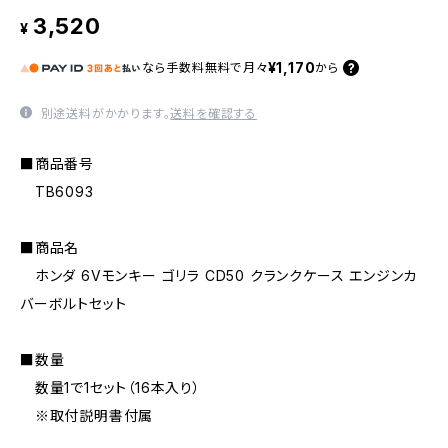
3,520
¥
¥1,170
なら
手数料無料で
月々
から
別途送料がかかります。
送料を確認する
■商品番号
TB6093
■商品名
ホンダ 6Vモンキー ゴリラ CD50 クランクケース エンジンカ
バーボルトセット
■数量
数量1で1セット（16本入り）
※取付説明書付属