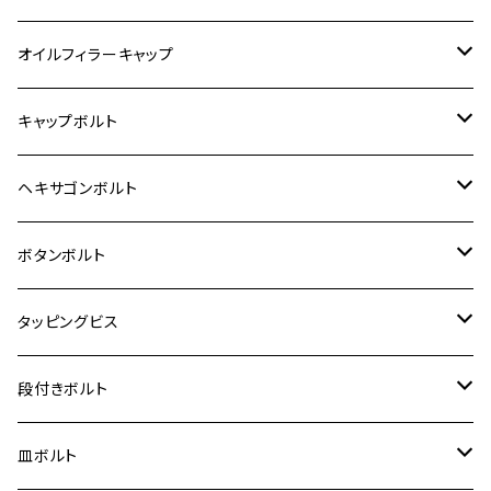
6V モンキー
BALIUS
Z900RS/Z900RS CAFE
ヤマハ【ステンレス】
HONDA
カワサキ
オイルフィラーキャップ
12V モンキー
BALIUS-Ⅱ
Z900RS SE
MT-03
CB1300SF/CB1300SB
スズキ【ステンレス】
SUZUKI
ホンダ
M20 P1.5
キャップボルト
12V Fi モンキー
D-TRACER125
ゼファー400/ゼファーχ
MT-25
CB400SF/CB400SB
ジクサー150
ホンダ【チタン】
YAMAHA
ヤマハ
M20 P2.5
ステンレス
ヘキサゴンボルト
クロスカブ50
D-TRACKER
ゼファー750/ゼファー750RS
MT-125
ダックス125
ジクサー250
ジェイド
M4
カワサキ【チタン】
スズキ
M30 P1.5
チタン
ステンレス
ボタンボルト
クロスカブ110
D-TRACKER X
ゼファー1100/ゼファー1100RS
RZ250
モンキー125
ジクサーSF250
スーパーカブ C125
M5
250TR
M3
M4
ヤマハ【チタン】
チタン
ステンレス
タッピングビス
ジェイド
ER-6F
ZRX400/ZRXⅡ
RZ250R
レブル250
BANDIT250
ハンターカブ CT125
M6
GPZ900R
M4
M5
シグナスX
M4
M4
スズキ【チタン】
チタン
ステンレス
段付きボルト
スーパーカブ C125
ER-6N
ZRX1100/ZRX1100Ⅱ
RZ250RR
ハンターカブ125
GS400
ダックス125
M8
Ninja H2
M5
M6
シグナスX SR
M5
M5
KATANA
M3
M4
チタン
ステンレス
皿ボルト
ダックス125
ESTRELLA
ZRX1200R/ZRX1200S