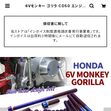
6Vモンキー ゴリラ CD50 エンジン
カバー クランクケース ボルト 16本セ
ット ステンレス製 ホンダ車用 焼きチ
タンカラー TB6093 | TECH-MA
STER ボルト専門店
領収書に関して
当ストアは「インボイス制度適格請求書発行事業者」です。
インボイスは出荷約３時間後にメールにて自動送信されま
す。