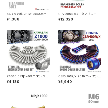
NSR80
ZEPHYR χ
64チタンボルト M10×65mm
GPZ900R 64チタン ブレーキ
P1.25 テーパーヘッド トルクス
ディスクローターボルト フロント
¥1,386
¥12,320
穴付き キャップボルト 焼きチタ
リア 16本セット カワサキ車用 グ
PCX
ZEPHYR 750
ンカラー 虹色 1個 JA409
リーン JA22114
PCX150
ZEPYER 750 RS
PCX160
ZEPHYER 1100
Rebel250
ZEPHYER 1100 RS
Z1000 07年〜09年 エンジン
CBR400R/X 2019年〜 エンジ
Rebel500
ZRX400
カバー クランクケース ボルト 3
ンカバー クランクケース ボルト
¥4,180
¥5,940
7本セット ステンレス製 カワサ
31本セット ステンレス製 ホンダ
キ車用 シルバーカラー TB8551
車用 焼きチタンカラー TB683
SUPER HAWK
8
ZRX-Ⅱ
SUPER HAWKⅢ
ZRX1100