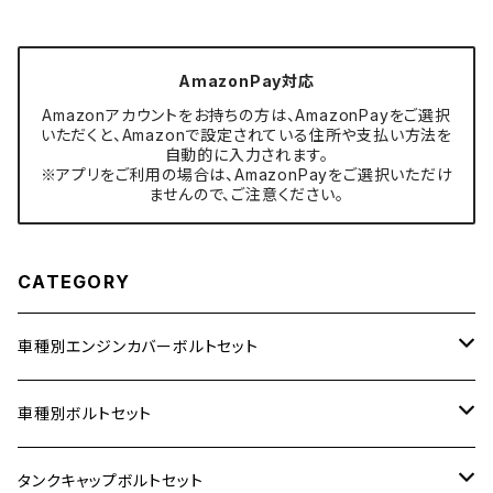
AmazonPay対応
Amazonアカウントをお持ちの方は、AmazonPayをご選択
いただくと、Amazonで設定されている住所や支払い方法を
自動的に入力されます。
※アプリをご利用の場合は、AmazonPayをご選択いただけ
ませんので、ご注意ください。
CATEGORY
車種別エンジンカバーボルトセット
ホンダ【ステンレス】
車種別ボルトセット
400X
カワサキ【ステンレス】
KAWASAKI
タンクキャップボルトセット