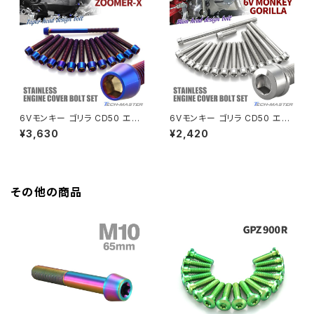
HAWK CB250T
Z650
HAWK CB250N
Z650RS
HAWKⅡ CB400T
Z900
6Vモンキー ゴリラ CD50 エン
6Vモンキー ゴリラ CD50 エン
ジンカバー クランクケース ボル
ジンカバー クランクケース ボル
¥3,630
¥2,420
HAWKⅡ CB400N
ト 16本セット ステンレス製 ホン
ト 16本セット ステンレス製 ホン
Z900RS
ダ車用 焼きチタンカラー TB60
ダ車用 シルバーカラー TB609
81
1
HORNET250
Z900RS CAFE
その他の商品
JADE250
Z1000
MSX125
Z H2
NSR50
ZEPHYR 400