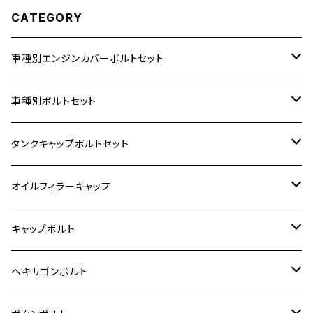
CATEGORY
車種別エンジンカバーボルトセット
ホンダ【ステンレス】
車種別ボルトセット
400X
カワサキ【ステンレス】
KAWASAKI
タンクキャップボルトセット
6V モンキー
BALIUS
Z900RS/Z900RS CAFE
ヤマハ【ステンレス】
HONDA
カワサキ
オイルフィラーキャップ
12V モンキー
BALIUS-Ⅱ
Z900RS SE
MT-03
CB1300SF/CB1300SB
スズキ【ステンレス】
SUZUKI
ホンダ
M20 P1.5
キャップボルト
12V Fi モンキー
D-TRACER125
ゼファー400/ゼファーχ
MT-25
CB400SF/CB400SB
ジクサー150
ホンダ【チタン】
YAMAHA
ヤマハ
M20 P2.5
ステンレス
ヘキサゴンボルト
クロスカブ50
D-TRACKER
ゼファー750/ゼファー750RS
MT-125
ダックス125
ジクサー250
ジェイド
M4