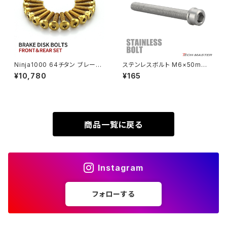
VTR250
ZRX1100-Ⅱ
XL230
ZRX1200DAEG
Ninja1000 64チタン ブレーキ
ステンレスボルト M6×50mm
ディスクローターボルト フロント
P1.0 スリムヘッド キャップボル
¥10,780
¥165
XR230
リア 14本セット カワサキ車用 ゴ
ト シルバーカラー TB0197
ZRX1200R
ールド JA22103
XR230 MOTARD
ZRX1200S
商品一覧に戻る
ZOMMER X
ZZR1100
Instagram
ZZR1400
フォローする
250TR