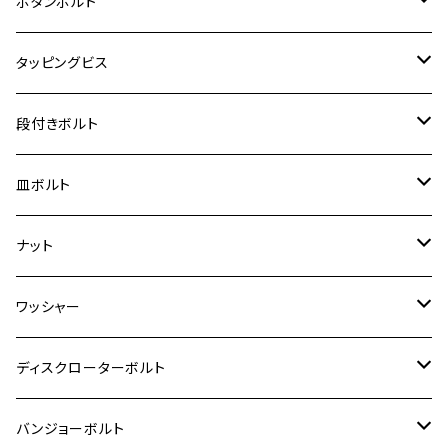
カワサキ【チタン】
スズキ
M30 P1.5
チタン
ステンレス
ボタンボルト
クロスカブ110
D-TRACKER X
ゼファー1100/ゼファー1100RS
RZ250
モンキー125
ジクサーSF250
スーパーカブ C125
M5
250TR
M3
M4
ヤマハ【チタン】
チタン
ステンレス
タッピングビス
ジェイド
ER-6F
ZRX400/ZRXⅡ
RZ250R
レブル250
BANDIT250
ハンターカブ CT125
M6
GPZ900R
M4
M5
シグナスX
M4
M4
スズキ【チタン】
チタン
ステンレス
段付きボルト
スーパーカブ C125
ER-6N
ZRX1100/ZRX1100Ⅱ
RZ250RR
ハンターカブ125
GS400
ダックス125
M8
Ninja H2
M5
M6
シグナスX SR
M5
M5
KATANA
M3
M4
チタン
ステンレス
皿ボルト
ダックス125
ESTRELLA
ZRX1200R/ZRX1200S
RZ350
クロスカブ110
GSR400
モンキー125
M10
Ninja 250
M6
M8
マジェスティS
M6
M6
M4
M5
M4
M5
チタン
ステンレス
ナット
ハンターカブ CT125
ESTRELLA RS
ZRX1200DAEG
RZ350R
スーパーカブ110
GSR600
CB400 SUPER FOUR
Ninja 400
M7
M10
BW’S125
M8
M8
M5
M5
M6
M5
M4
チタン
ステンレス
ワッシャー
モンキー125
GPZ900R
Ninja250
RZ350RR
PCX
GSX-R125
CB400 SUPER BOLDOR
Ninja 400R
M8
MT-03
M10
M10
M6
M8
M6
M5
M3
M4
チタン
ステンレス
ディスクローターボルト
ADV150
GPZ1100
Ninja250R
SEROW250
PCX150
GSX-S125
CB1300 SUPER FOUR
Ninja 1000
M10
MT-25
M8
M10
M4
M5
M4
M6
チタン
ステンレス
バンジョーボルト
Ape50
KLX125
Ninja400
SR400
GROM/MSX125