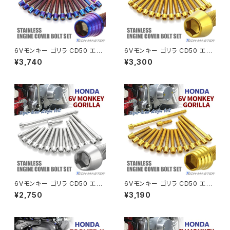
CRF250 RALLY
W650
キックペダルカバー
CRF250L
W800
ドライブチェーンアジャスターボルトカバー
6Vモンキー ゴリラ CD50 エン
6Vモンキー ゴリラ CD50 エン
ジンカバー クランクケース ボル
ジンカバー クランクケース ボル
¥3,740
¥3,300
ト 16本セット ステンレス製 ホン
ト 16本セット ステンレス製 ホン
CRF250M
Z125 PRO
ダ車用 焼きチタンカラー TB60
ダ車用 ゴールドカラー TB608
クラッチケーブル アジャスター
78
9
FTR223
Z250
チェーンアジャスター
GB250 CLUBMAN
Z400
マシニングネットアンカー
GB350
Z400J
6Vモンキー ゴリラ CD50 エン
6Vモンキー ゴリラ CD50 エン
GB350S
Z400FX
ジンカバー クランクケース ボル
ジンカバー クランクケース ボル
¥2,750
¥3,190
ト 16本セット ステンレス製 ホン
ト 16本セット ステンレス製 ホン
ダ車用 シルバーカラー TB608
ダ車用 ゴールドカラー TB607
GROM
8
7
Z550FX