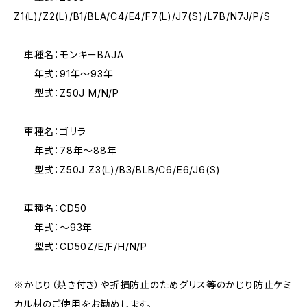
Z1(L)/Z2(L)/B1/BLA/C4/E4/F7(L)/J7(S)/L7B/N7J/P/S
車種名：モンキーBAJA
年式：91年〜93年
型式：Z50J M/N/P
車種名：ゴリラ
年式：78年〜88年
型式：Z50J Z3(L)/B3/BLB/C6/E6/J6(S)
車種名：CD50
年式：〜93年
型式：CD50Z/E/F/H/N/P
※かじり（焼き付き）や折損防止のためグリス等のかじり防止ケミ
カル材のご使用をお勧めします。