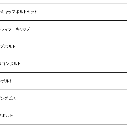
サキ【ステンレス】
ASAKI
クキャップボルトセット
モンキー
US
RS/Z900RS CAFE
ハ【ステンレス】
DA
サキ
ルフィラーキャップ
 モンキー
US-Ⅱ
RS SE
3
00SF/CB1300SB
キ【ステンレス】
UKI
ダ
P1.5
ップボルト
Fi モンキー
ACER125
ー400/ゼファーχ
5
0SF/CB400SB
ー150
ダ【チタン】
AHA
ハ
P2.5
ンレス
サゴンボルト
カブ50
ACKER
ー750/ゼファー750RS
25
ス125
ー250
ド
サキ【チタン】
キ
P1.5
ン
ンレス
ンボルト
カブ110
ACKER X
ー1100/ゼファー1100RS
0
ー125
ーSF250
ーカブ C125
R
ハ【チタン】
ン
ンレス
ピングビス
ド
F
00/ZRXⅡ
0R
250
IT250
ーカブ CT125
00R
スX
キ【チタン】
ン
ンレス
きボルト
ーカブ C125
N
100/ZRX1100Ⅱ
0RR
ーカブ125