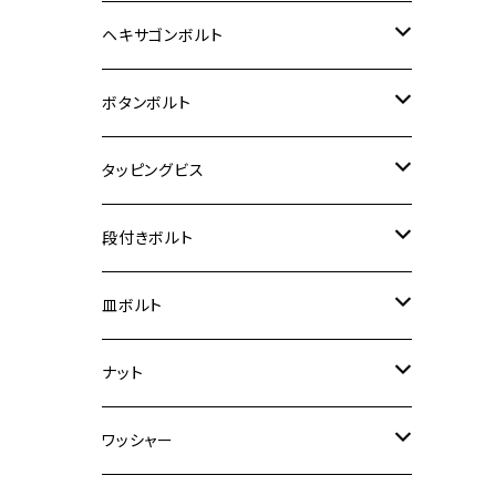
12V Fi モンキー
D-TRACER125
ゼファー400/ゼファーχ
MT-25
CB400SF/CB400SB
ジクサー150
ホンダ【チタン】
YAMAHA
ヤマハ
M20 P2.5
ステンレス
ヘキサゴンボルト
クロスカブ50
D-TRACKER
ゼファー750/ゼファー750RS
MT-125
ダックス125
ジクサー250
ジェイド
M4
カワサキ【チタン】
スズキ
M30 P1.5
チタン
ステンレス
ボタンボルト
クロスカブ110
D-TRACKER X
ゼファー1100/ゼファー1100RS
RZ250
モンキー125
ジクサーSF250
スーパーカブ C125
M5
250TR
M3
M4
ヤマハ【チタン】
チタン
ステンレス
タッピングビス
ジェイド
ER-6F
ZRX400/ZRXⅡ
RZ250R
レブル250
BANDIT250
ハンターカブ CT125
M6
GPZ900R
M4
M5
シグナスX
M4
M4
スズキ【チタン】
チタン
ステンレス
段付きボルト
スーパーカブ C125
ER-6N
ZRX1100/ZRX1100Ⅱ
RZ250RR
ハンターカブ125
GS400
ダックス125
M8
Ninja H2
M5
M6
シグナスX SR
M5
M5
KATANA
M3
M4
チタン
ステンレス
皿ボルト
ダックス125
ESTRELLA
ZRX1200R/ZRX1200S
RZ350
クロスカブ110
GSR400
モンキー125
M10
Ninja 250
M6
M8
マジェスティS
M6
M6
M4
M5
M4
M5
チタン
ステンレス
ナット
ハンターカブ CT125
ESTRELLA RS
ZRX1200DAEG
RZ350R
スーパーカブ110
GSR600
CB400 SUPER FOUR
Ninja 400
M7
M10
BW’S125
M8
M8
M5
M5
M6
M5
M4
チタン
ステンレス
ワッシャー
モンキー125
GPZ900R
Ninja250
RZ350RR
PCX
GSX-R125
CB400 SUPER BOLDOR
Ninja 400R
M8
MT-03
M10
M10
M6
M8