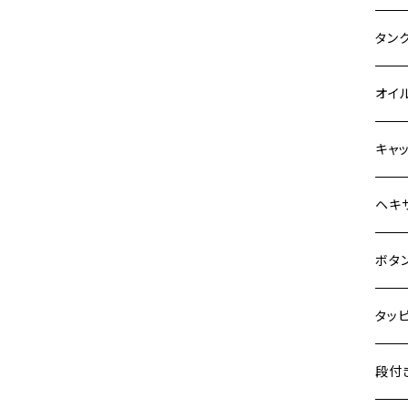
Z900
400X
カワ
KAW
タン
HAWKⅡ CB400N
Z900RS
6V 
BALI
Z900
ヤマ
HON
カワ
オイ
HORNET250
Z900RS CAFE
12V
BALI
Z900
MT-0
CB13
スズ
SUZ
ホン
M20 
キャ
JADE250
Z1000
12V 
D-TR
ゼファ
MT-2
CB40
ジクサ
ホン
YAM
ヤマ
M20 
ステ
ヘキ
MSX125
Z H2
クロス
D-TR
ゼファ
MT-1
ダック
ジクサ
ジェイ
M4
NSR50
カワ
スズ
M30 
チタ
ステ
ボタ
ZEPHYR 400
クロス
D-TR
ゼファ
RZ25
モンキ
ジクサ
スーパ
M5
NSR80
250T
M3
M4
ZEPHYR χ
ヤマ
チタ
ステ
タッ
ジェイ
ER-6
ZRX4
RZ25
レブル
BAND
ハンタ
M6
PCX
GPZ9
M4
M5
ZEPHYR 750
シグナ
M4
M4
スズ
チタ
ステ
段付
スーパ
ER-6
ZRX1
RZ25
ハンタ