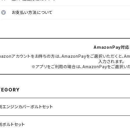
お支払い方法について
AmazonPay対応
mazonアカウントをお持ちの方は、AmazonPayをご選択いただくと
入力されます。
※アプリをご利用の場合は、AmazonPayをご選択い
TEGORY
別エンジンカバーボルトセット
ダ【ステンレス】
別ボルトセット