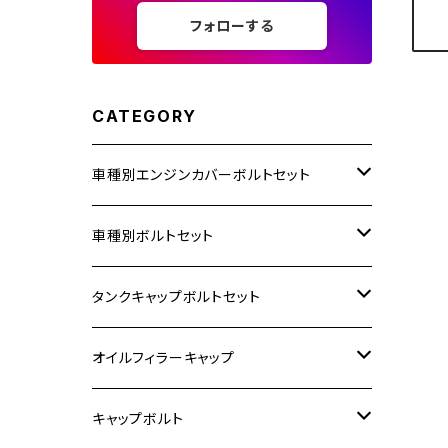
フォローする
CATEGORY
車種別エンジンカバーボルトセット
ホンダ【ステンレス】
車種別ボルトセット
400X
カワサキ【ステンレス】
KAWASAKI
タンクキャップボルトセット
6V モンキー
BALIUS
Z900RS/Z900RS CAFE
ヤマハ【ステンレス】
HONDA
カワサキ
オイルフィラーキャップ
12V モンキー
BALIUS-Ⅱ
Z900RS SE
MT-03
CB1300SF/CB1300SB
スズキ【ステンレス】
SUZUKI
ホンダ
M20 P1.5
キャップボルト