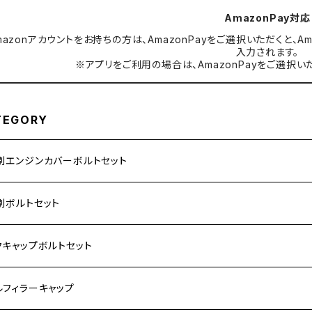
AmazonPay対応
mazonアカウントをお持ちの方は、AmazonPayをご選択いただくと
入力されます。
※アプリをご利用の場合は、AmazonPayをご選択い
TEGORY
別エンジンカバーボルトセット
ダ【ステンレス】
別ボルトセット
サキ【ステンレス】
ASAKI
クキャップボルトセット
モンキー
US
RS/Z900RS CAFE
ハ【ステンレス】
DA
サキ
ルフィラーキャップ