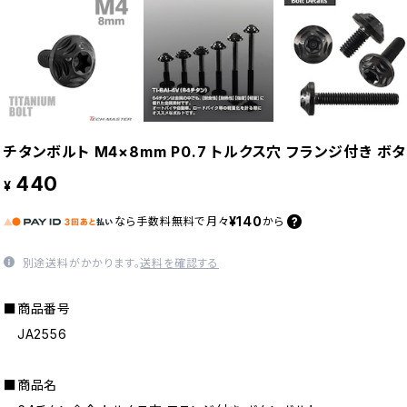
チタンボルト M4×8mm P0.7 トルクス穴 フランジ付き ボタ
440
¥
¥140
なら
手数料無料で
月々
から
別途送料がかかります。
送料を確認する
■商品番号
JA2556
■商品名