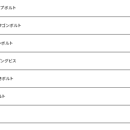
 モンキー
US-Ⅱ
RS SE
3
00SF/CB1300SB
キ【ステンレス】
UKI
ダ
P1.5
ップボルト
Fi モンキー
ACER125
ー400/ゼファーχ
5
0SF/CB400SB
ー150
ダ【チタン】
AHA
ハ
P2.5
ンレス
サゴンボルト
カブ50
ACKER
ー750/ゼファー750RS
25
ス125
ー250
ド
サキ【チタン】
キ
P1.5
ン
ンレス
ンボルト
カブ110
ACKER X
ー1100/ゼファー1100RS
0
ー125
ーSF250
ーカブ C125
R
ハ【チタン】
ン
ンレス
ピングビス
ド
F
00/ZRXⅡ
0R
250
IT250
ーカブ CT125
00R
スX
キ【チタン】
ン
ンレス
きボルト
ーカブ C125
N
100/ZRX1100Ⅱ
0RR
ーカブ125
0
ス125
 H2
スX SR
NA
ン
ンレス
ルト
ス125
ELLA
200R/ZRX1200S
0
カブ110
00
ー125
 250
スティS
ン
ンレス
ト
ーカブ CT125
ELLA RS
200DAEG
0R
ーカブ110
00
0 SUPER FOUR
 400
125