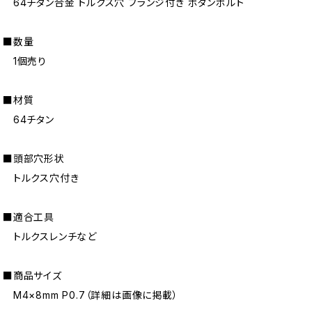
64チタン合金 トルクス穴 フランジ付き ボタンボルト
■数量
1個売り
■材質
64チタン
■頭部穴形状
トルクス穴付き
■適合工具
トルクスレンチなど
■商品サイズ
M4×8mm P0.7（詳細は画像に掲載）