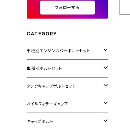
フォローする
CATEGORY
車種別エンジンカバーボルトセット
ホンダ【ステンレス】
車種別ボルトセット
400X
カワサキ【ステンレス】
KAWASAKI
タンクキャップボルトセット
6V モンキー
BALIUS
Z900RS/Z900RS CAFE
ヤマハ【ステンレス】
HONDA
カワサキ
オイルフィラーキャップ
12V モンキー
BALIUS-Ⅱ
Z900RS SE
MT-03
CB1300SF/CB1300SB
スズキ【ステンレス】
SUZUKI
ホンダ
M20 P1.5
キャップボルト