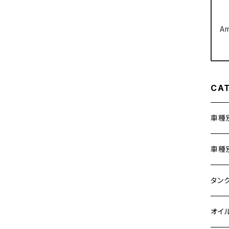
クラッチケーブル アジャスター
FTR223
Z250
A
チェーンアジャスター
GB250 CLUBMAN
Z400
マシニングネットアンカー
GB350
Z400J
CA
GB350S
Z400FX
車種
GROM
Z550FX
ホン
車種
HAWK CB250T
Z650
400X
カワ
KAW
タン
HAWK CB250N
Z650RS
6V 
BALI
Z900
ヤマ
HON
カワ
オイ
HAWKⅡ CB400T