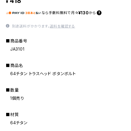
418
¥
¥130
なら
手数料無料で
月々
から
別途送料がかかります。
送料を確認する
■商品番号
JA3101
■商品名
64チタン トラスヘッド ボタンボルト
■数量
1個売り
■材質
64チタン