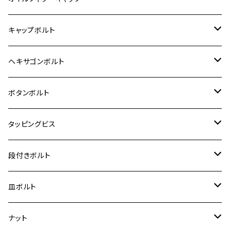
12V モンキー
BALIUS-Ⅱ
Z900RS SE
MT-03
CB1300SF/CB1300SB
スズキ【ステンレス】
SUZUKI
ホンダ
M20 P1.5
キャップボルト
12V Fi モンキー
D-TRACER125
ゼファー400/ゼファーχ
MT-25
CB400SF/CB400SB
ジクサー150
ホンダ【チタン】
YAMAHA
ヤマハ
M20 P2.5
ステンレス
ヘキサゴンボルト
クロスカブ50
D-TRACKER
ゼファー750/ゼファー750RS
MT-125
ダックス125
ジクサー250
ジェイド
M4
カワサキ【チタン】
スズキ
M30 P1.5
チタン
ステンレス
ボタンボルト
クロスカブ110
D-TRACKER X
ゼファー1100/ゼファー1100RS
RZ250
モンキー125
ジクサーSF250
スーパーカブ C125
M5
250TR
M3
M4
ヤマハ【チタン】
チタン
ステンレス
タッピングビス
ジェイド
ER-6F
ZRX400/ZRXⅡ
RZ250R
レブル250
BANDIT250
ハンターカブ CT125
M6
GPZ900R
M4
M5
シグナスX
M4
M4
スズキ【チタン】
チタン
ステンレス
段付きボルト
スーパーカブ C125
ER-6N
ZRX1100/ZRX1100Ⅱ
RZ250RR
ハンターカブ125
GS400
ダックス125
M8
Ninja H2
M5
M6
シグナスX SR
M5
M5
KATANA
M3
M4
チタン
ステンレス
皿ボルト
ダックス125
ESTRELLA
ZRX1200R/ZRX1200S
RZ350
クロスカブ110
GSR400
モンキー125
M10
Ninja 250
M6
M8
マジェスティS
M6
M6
M4
M5
M4
M5
チタン
ステンレス
ナット
ハンターカブ CT125