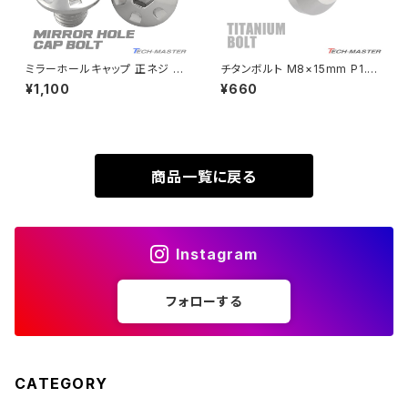
XL230
ZRX1200DAEG
ミラーホールキャップ 正ネジ M
チタンボルト M8×15mm P1.25
10×10mm P1.25 2個セット ホ
テーパーヘッド 六角穴 ボタンボ
¥1,100
¥660
XR230
ンダ車用 デザインヘッド シルバ
ルト シルバーカラー 素地 1個 J
ZRX1200R
ー TH0124
A745
XR230 MOTARD
ZRX1200S
商品一覧に戻る
ZOMMER X
ZZR1100
Instagram
ZZR1400
フォローする
250TR
CATEGORY