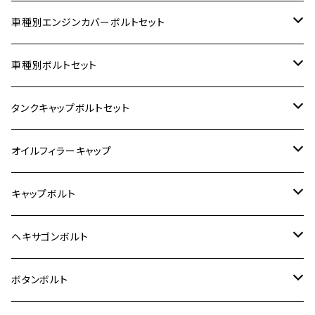
車種別エンジンカバーボルトセット
ホンダ【ステンレス】
車種別ボルトセット
400X
カワサキ【ステンレス】
KAWASAKI
タンクキャップボルトセット
6V モンキー
BALIUS
Z900RS/Z900RS CAFE
ヤマハ【ステンレス】
HONDA
カワサキ
オイルフィラーキャップ
12V モンキー
BALIUS-Ⅱ
Z900RS SE
MT-03
CB1300SF/CB1300SB
スズキ【ステンレス】
SUZUKI
ホンダ
M20 P1.5
キャップボルト
12V Fi モンキー
D-TRACER125
ゼファー400/ゼファーχ
MT-25
CB400SF/CB400SB
ジクサー150
ホンダ【チタン】
YAMAHA
ヤマハ
M20 P2.5
ステンレス
ヘキサゴンボルト
クロスカブ50
D-TRACKER
ゼファー750/ゼファー750RS
MT-125
ダックス125
ジクサー250
ジェイド
M4
カワサキ【チタン】
スズキ
M30 P1.5
チタン
ステンレス
ボタンボルト
クロスカブ110
D-TRACKER X
ゼファー1100/ゼファー1100RS
RZ250
モンキー125
ジクサーSF250