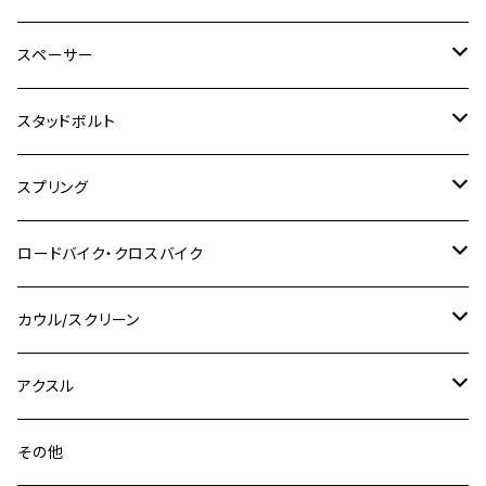
SR500
ハンターカブ
GSX250E KATANA
CBR250R
Ninja ZX-25R
NMAX
M6
M8
M6
M8
M5
ヤマハ
カワサキ
M10 P1.0
チタン
ステンレス
スペーサー
CB223S
KLX250ES
Ninja650
TW200
GSX400E KATANA
CBR250RR
Z900RS
NMAX155
M8
M10
M8
M10
M6
ホンダ
M10 P1.25
M10 P1.0
M7 P1.0
CB400 FOUR
チタン
ステンレス
スタッドボルト
KLX250SR
Ninja650R
TW225
GSX400 IMPULSE
CBR400F
Z900RS CAFE
SR400
M10
M12
M10
M12
M8
ヤマハ
M10 P1.25
M8 P1.0
CB400 SUPER FOUR
M7 P1.0
KSR110
Ninja1000
チタン
M8
スプリング
XJ400
GSX-S750
CBX400F
Z1000
SR500
M14
M12
M14
M10
スズキ
M8 P1.25
CB400 SUPER BOLDOR
M8 P1.25
Ninja 250R
Ninja1000SX
XJ400D
アルミ
M10
ステンレス
ロードバイク・クロスバイク
GSX-R1000
CRF250L / M / CRF250RALLY
ZEPHYER 400
XSR125
M16
M14
M12
CB400SS
M10 P1.0
Ninja 250
Ninja ZX-6R
XJ550
GSX-R1000R
チタン
ステムボルト
カウル/スクリーン
FT223 / CB223S
ZEPHYER χ
YZF-R3
M24
M16
CB750F
M10 P1.25
Ninja 400R
Ninja ZX-10R
XS650SP
GSX1100S KATANA
GB250 CLUBMAN
ステムナット
スクリーンボルト
アクスル
ZEPHYER 750
YZF-R25
M18
CB900F
Ninja 400
Ninja ZX-25R
XSR125
GSX1300R HAYABUSA
GB350
ZEPHYER 750RS
ステアリングポスト
アクスルナット
その他
YZF-R125
M20