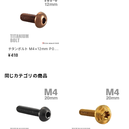
CBR250R
Ninja ZX-6R
GPZ900R
YZF-R15
V-Storom250
PCX160
ZRX-Ⅱ
ディレイラーボルト
CBR250RR
Ninja ZX-10R
KSR110
YZF-R25
Rebel250
ZRX1100
Vブレーキ台座ボルト
CBR400F
Ninja ZX-14R
エリミネーター/SE
YZF-R125
Rebel500
ZRX1100-Ⅱ
チタンボルト M4×12mm P0.7
バーエンド
CBR400R
トラスヘッド 六角穴付き ボタン
Ninja H2
¥418
ボルト ブロンズ 1個 JA3101
VTR250
ZRX1200DAEG
エアバルブキャップ
CBX400F
VERSYS 650
XR230 モタード / SL230
同じカテゴリの商品
ZRX1200R
CBX550F
ミラーホールキャップ
VULCAN S
ZRX1200S
CL400
W400
ミラーアームスリーブ
エストレヤ
CRF250 RALLY
W650
キックペダルカバー