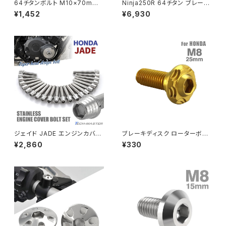
64チタンボルト M10×70mm
Ninja250R 64チタン ブレーキ
P1.25 テーパーヘッド トルクス
ディスクローターボルト フロント
¥1,452
¥6,930
穴付き キャップボルト ゴールド
リア 9本セット カワサキ車用 焼
PCX
ZEPHYR 750
カラー 1個 JA413
きチタンカラー JA22129
PCX150
ZEPYER 750 RS
PCX160
ZEPHYER 1100
Rebel250
ZEPHYER 1100 RS
ジェイド JADE エンジンカバー
ブレーキディスク ローターボル
Rebel500
ZRX400
クランクケース ボルト 22本セッ
ト M8×25mm P1.25 ホンダ用
¥2,860
¥330
ト ステンレス製 ホンダ車用 シ
スノーヘッド ステンレス ゴール
ルバーカラー TB6876
ドカラー TD0248
SUPER HAWK
ZRX-Ⅱ
SUPER HAWKⅢ
ZRX1100
VTR250
ZRX1100-Ⅱ