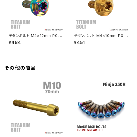
HAWK CB250N
Z650RS
HAWKⅡ CB400T
Z900
チタンボルト M4×12mm P0.7
チタンボルト M4×10mm P0.7
トルクス穴 フランジ付き ボタン
トルクス穴 フランジ付き ボタン
¥484
¥451
HAWKⅡ CB400N
ボルト レインボー 1個 JA2563
ボルト ゴールドカラー 1個 JA2
Z900RS
559
HORNET250
Z900RS CAFE
その他の商品
JADE250
Z1000
MSX125
Z H2
NSR50
ZEPHYR 400
NSR80
ZEPHYR χ