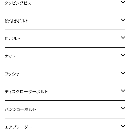
スーパーカブ C125
M5
250TR
M3
M4
ヤマハ【チタン】
チタン
ステンレス
タッピングビス
ジェイド
ER-6F
ZRX400/ZRXⅡ
RZ250R
レブル250
BANDIT250
ハンターカブ CT125
M6
GPZ900R
M4
M5
シグナスX
M4
M4
スズキ【チタン】
チタン
ステンレス
段付きボルト
スーパーカブ C125
ER-6N
ZRX1100/ZRX1100Ⅱ
RZ250RR
ハンターカブ125
GS400
ダックス125
M8
Ninja H2
M5
M6
シグナスX SR
M5
M5
KATANA
M3
M4
チタン
ステンレス
皿ボルト
ダックス125
ESTRELLA
ZRX1200R/ZRX1200S
RZ350
クロスカブ110
GSR400
モンキー125
M10
Ninja 250
M6
M8
マジェスティS
M6
M6
M4
M5
M4
M5
チタン
ステンレス
ナット
ハンターカブ CT125
ESTRELLA RS
ZRX1200DAEG
RZ350R
スーパーカブ110
GSR600
CB400 SUPER FOUR
Ninja 400
M7
M10
BW’S125
M8
M8
M5
M5
M6
M5
M4
チタン
ステンレス
ワッシャー
モンキー125
GPZ900R
Ninja250
RZ350RR
PCX
GSX-R125
CB400 SUPER BOLDOR
Ninja 400R
M8
MT-03
M10
M10
M6
M8
M6
M5
M3
M4
チタン
ステンレス
ディスクローターボルト
ADV150
GPZ1100
Ninja250R
SEROW250
PCX150
GSX-S125
CB1300 SUPER FOUR
Ninja 1000
M10
MT-25
M8
M10
M4
M5
M4
M6
チタン
ステンレス
バンジョーボルト
Ape50
KLX125
Ninja400
SR400
GROM/MSX125
GSX250R
CB1300 SUPER BOLDOR
Ninja 1000SX
MT-125
M10
M5
M6
M5
M7
M4
ホンダ
チタン
ステンレス
エアブリーダー
Ape100
KLX250
Ninja400R