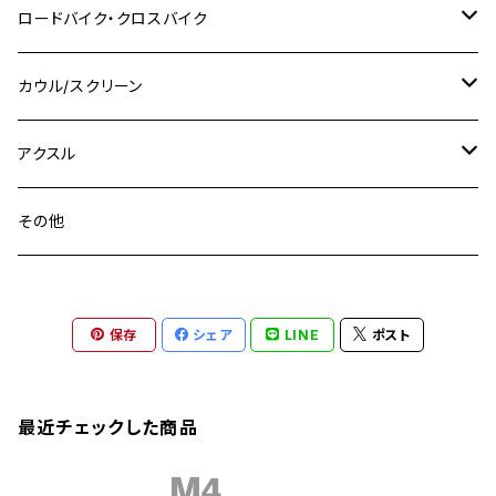
スズキ
M8 P1.25
CB400 SUPER BOLDOR
M8 P1.25
Ninja 250R
Ninja1000SX
XJ400D
アルミ
M10
ステンレス
ロードバイク・クロスバイク
GSX-R1000
CRF250L / M / CRF250RALLY
ZEPHYER 400
XSR125
M16
M14
M12
CB400SS
M10 P1.0
Ninja 250
Ninja ZX-6R
XJ550
GSX-R1000R
チタン
ステムボルト
カウル/スクリーン
FT223 / CB223S
ZEPHYER χ
YZF-R3
M24
M16
CB750F
M10 P1.25
Ninja 400R
Ninja ZX-10R
XS650SP
GSX1100S KATANA
GB250 CLUBMAN
ステムナット
スクリーンボルト
アクスル
ZEPHYER 750
YZF-R25
M18
CB900F
Ninja 400
Ninja ZX-25R
XSR125
GSX1300R HAYABUSA
GB350
ZEPHYER 750RS
ステアリングポスト
アクスルナット
その他
YZF-R125
M20
CB1300 SUPER FOUR
Ninja 650
Z1000
XJR400
INAZUMA400
GB350S
ZEPHYER 1100
XJR400
シートクランプ
アクスルスライダー
M22
CB1300 SUPER BOLDOR
Ninja 1000
Z250
XJR400R
KATANA
保存
シェア
LINE
ポスト
GROM
ZEPHYER 1100RS
XJR400R
シートポストボルト
アクスルカラー
CB125R
Ninja 1000SX
Z125 PRO
YZF-R1
SV650
MSX125
Z H2
XMAX
クランクアームボルト
最近チェックした商品
CB250R
Ninja ZX-25R
BALIUS/BALIUS-II
YZF-R3
SV650X
PCX
ZRX400
クランクケースカバー