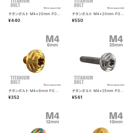
CRF250L
W800
ドライブチェーンアジャスターボルトカバー
チタンボルト M4×20mm P0.7
チタンボルト M4×20mm P0.7
トラスヘッド 六角穴付き ボタン
トルクス穴 フランジ付き ボタン
¥440
¥550
ボルト ブラック 1個 JA1908
ボルト ゴールドカラー 1個 JA2
CRF250M
Z125 PRO
574
クラッチケーブル アジャスター
FTR223
Z250
チェーンアジャスター
GB250 CLUBMAN
Z400
マシニングネットアンカー
GB350
Z400J
チタンボルト M4×6mm P0.7
チタンボルト M4×25mm P0.7
GB350S
Z400FX
トルクス穴 フランジ付き ボタン
トルクス穴 フランジ付き ボタン
¥352
¥561
ボルト ゴールドカラー 1個 JA2
ボルト シルバーカラー 1個 JA2
549
577
GROM
Z550FX
HAWK CB250T
Z650