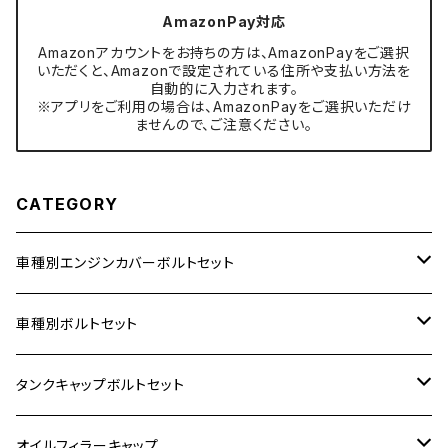
AmazonPay対応
Amazonアカウントをお持ちの方は、AmazonPayをご選択
いただくと、Amazonで設定されている住所や支払い方法を
自動的に入力されます。
※アプリをご利用の場合は、AmazonPayをご選択いただけ
ませんので、ご注意ください。
CATEGORY
車種別エンジンカバーボルトセット
ホンダ【ステンレス】
車種別ボルトセット
400X
カワサキ【ステンレス】
KAWASAKI
タンクキャップボルトセット
6V モンキー
BALIUS
Z900RS/Z900RS CAFE
ヤマハ【ステンレス】
HONDA
カワサキ
オイルフィラーキャップ