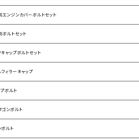
別エンジンカバーボルトセット
ダ【ステンレス】
別ボルトセット
サキ【ステンレス】
ASAKI
クキャップボルトセット
モンキー
US
RS/Z900RS CAFE
ハ【ステンレス】
DA
サキ
ルフィラーキャップ
 モンキー
US-Ⅱ
RS SE
3
00SF/CB1300SB
キ【ステンレス】
UKI
ダ
P1.5
ップボルト
Fi モンキー
ACER125
ー400/ゼファーχ
5
0SF/CB400SB
ー150
ダ【チタン】
AHA
ハ
P2.5
ンレス
サゴンボルト
カブ50
ACKER
ー750/ゼファー750RS
25
ス125
ー250
ド
サキ【チタン】
キ
P1.5
ン
ンレス
ンボルト