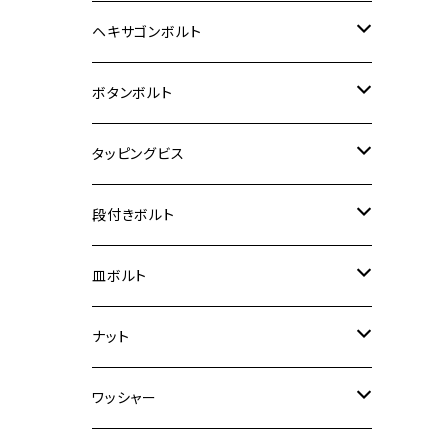
12V Fi モンキー
D-TRACER125
ゼファー400/ゼファーχ
MT-25
CB400SF/CB400SB
ジクサー150
ホンダ【チタン】
YAMAHA
ヤマハ
M20 P2.5
ステンレス
ヘキサゴンボルト
クロスカブ50
D-TRACKER
ゼファー750/ゼファー750RS
MT-125
ダックス125
ジクサー250
ジェイド
M4
カワサキ【チタン】
スズキ
M30 P1.5
チタン
ステンレス
ボタンボルト
クロスカブ110
D-TRACKER X
ゼファー1100/ゼファー1100RS
RZ250
モンキー125
ジクサーSF250
スーパーカブ C125
M5
250TR
M3
M4
ヤマハ【チタン】
チタン
ステンレス
タッピングビス
ジェイド
ER-6F
ZRX400/ZRXⅡ
RZ250R
レブル250
BANDIT250
ハンターカブ CT125
M6
GPZ900R
M4
M5
シグナスX
M4
M4
スズキ【チタン】
チタン
ステンレス
段付きボルト
スーパーカブ C125
ER-6N
ZRX1100/ZRX1100Ⅱ
RZ250RR
ハンターカブ125
GS400
ダックス125
M8
Ninja H2
M5
M6
シグナスX SR
M5
M5
KATANA
M3
M4
チタン
ステンレス
皿ボルト
ダックス125
ESTRELLA
ZRX1200R/ZRX1200S
RZ350
クロスカブ110
GSR400
モンキー125
M10
Ninja 250
M6
M8
マジェスティS
M6
M6
M4
M5
M4
M5
チタン
ステンレス
ナット
ハンターカブ CT125
ESTRELLA RS
ZRX1200DAEG
RZ350R
スーパーカブ110
GSR600
CB400 SUPER FOUR
Ninja 400
M7
M10
BW’S125
M8
M8
M5
M5
M6
M5
M4
チタン
ステンレス
ワッシャー
モンキー125
GPZ900R
Ninja250
RZ350RR
PCX
GSX-R125
CB400 SUPER BOLDOR
Ninja 400R
M8
MT-03
M10
M10
M6
M8