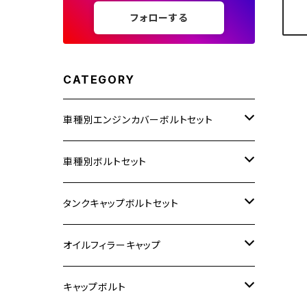
フォローする
CATEGORY
車種別エンジンカバーボルトセット
ホンダ【ステンレス】
車種別ボルトセット
400X
カワサキ【ステンレス】
KAWASAKI
タンクキャップボルトセット
6V モンキー
BALIUS
Z900RS/Z900RS CAFE
ヤマハ【ステンレス】
HONDA
カワサキ
オイルフィラーキャップ
12V モンキー
BALIUS-Ⅱ
Z900RS SE
MT-03
CB1300SF/CB1300SB
スズキ【ステンレス】
SUZUKI
ホンダ
M20 P1.5
キャップボルト