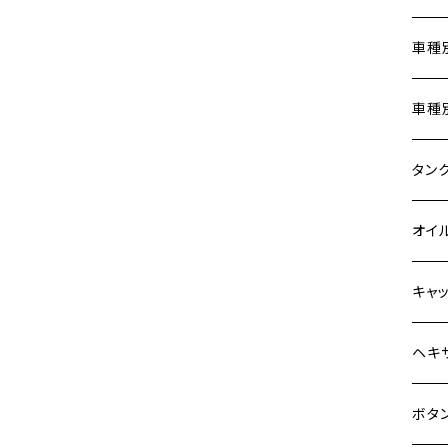
Z900
車種
HAWKⅡ CB400N
Z900RS
ホン
車種
HORNET250
Z900RS CAFE
400X
カワ
KAW
タン
JADE250
Z1000
6V 
BALI
Z900
MSX125
ヤマ
HON
カワ
オイ
Z H2
12V
BALI
Z900
NSR50
MT-0
CB13
ZEPHYR 400
スズ
SUZ
ホン
M20 
キャ
12V 
D-TR
ゼファ
NSR80
MT-2
CB40
ZEPHYR χ
ジクサ
ホン
YAM
ヤマ
M20 
ステ
ヘキ
クロス
D-TR
ゼファ
PCX
MT-1
ダック
ZEPHYR 750
ジクサ
ジェイ
M4
カワ
スズ
M30 
チタ
ステ
ボタ