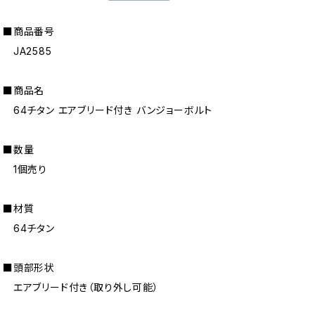
■商品番号
JA2585
■商品名
64チタン エアブリード付き バンジョーボルト
■数量
1個売り
■材質
64チタン
■頭部形状
エアブリード付き（取り外し可能）