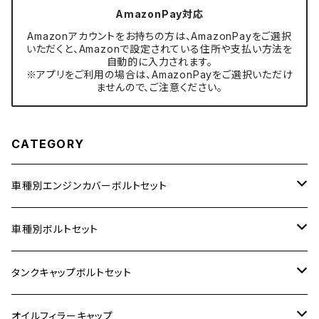
AmazonPay対応
Amazonアカウントをお持ちの方は、AmazonPayをご選択
いただくと、Amazonで設定されている住所や支払い方法を
自動的に入力されます。
※アプリをご利用の場合は、AmazonPayをご選択いただけ
ませんので、ご注意ください。
CATEGORY
車種別エンジンカバーボルトセット
ホンダ【ステンレス】
車種別ボルトセット
400X
カワサキ【ステンレス】
KAWASAKI
タンクキャップボルトセット
6V モンキー
BALIUS
Z900RS/Z900RS CAFE
ヤマハ【ステンレス】
HONDA
カワサキ
オイルフィラーキャップ