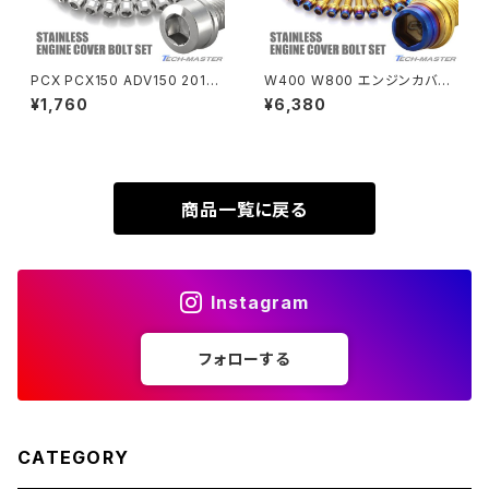
XL230
ZRX1200DAEG
PCX PCX150 ADV150 2018
W400 W800 エンジンカバー
年〜2020年 クランクケースカ
クランクケース ボルト 30本セッ
¥1,760
¥6,380
XR230
バーボルト 15本セット ステンレ
ト ステンレス製 カワサキ車用 ゴ
ZRX1200R
ス製 ホンダ車用 シルバーカラー
ールド×焼きチタンカラー TB84
TB6516
82
XR230 MOTARD
ZRX1200S
商品一覧に戻る
ZOMMER X
ZZR1100
Instagram
ZZR1400
フォローする
250TR
CATEGORY