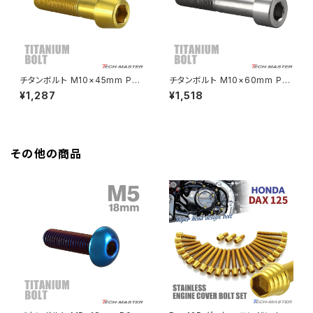
HAWK CB250N
Z650RS
HAWKⅡ CB400T
Z900
チタンボルト M10×45mm P1.2
チタンボルト M10×60mm P1.
5 テーパーヘッド 六角穴付き キ
25 ストレートキャップボルト ス
¥1,287
¥1,518
HAWKⅡ CB400N
ャップボルト ゴールドカラー JA
リムヘッド 六角穴付き シルバー
Z900RS
2132
カラー 1個 JA2530
HORNET250
Z900RS CAFE
その他の商品
JADE250
Z1000
MSX125
Z H2
NSR50
ZEPHYR 400
NSR80
ZEPHYR χ