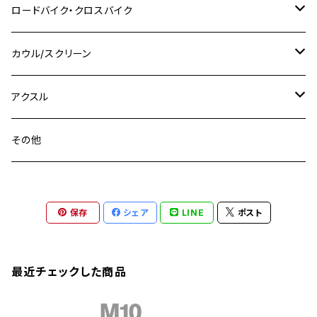
M8 P1.25
CB400 SUPER BOLDOR
M8 P1.25
Ninja 250R
Ninja1000SX
XJ400D
アルミ
M10
ステンレス
ロードバイク・クロスバイク
GSX-R1000
CRF250L / M / CRF250RALLY
ZEPHYER 400
XSR125
M16
M14
M12
CB400SS
M10 P1.0
Ninja 250
Ninja ZX-6R
XJ550
GSX-R1000R
チタン
ステムボルト
カウル/スクリーン
FT223 / CB223S
ZEPHYER χ
YZF-R3
M24
M16
CB750F
M10 P1.25
Ninja 400R
Ninja ZX-10R
XS650SP
GSX1100S KATANA
GB250 CLUBMAN
ステムナット
スクリーンボルト
アクスル
ZEPHYER 750
YZF-R25
M18
CB900F
Ninja 400
Ninja ZX-25R
XSR125
GSX1300R HAYABUSA
GB350
ZEPHYER 750RS
ステアリングポスト
アクスルナット
その他
YZF-R125
M20
CB1300 SUPER FOUR
Ninja 650
Z1000
XJR400
INAZUMA400
GB350S
ZEPHYER 1100
XJR400
シートクランプ
アクスルスライダー
M22
CB1300 SUPER BOLDOR
Ninja 1000
Z250
XJR400R
KATANA
保存
シェア
LINE
ポスト
GROM
ZEPHYER 1100RS
XJR400R
シートポストボルト
アクスルカラー
CB125R
Ninja 1000SX
Z125 PRO
YZF-R1
SV650
MSX125
Z H2
XMAX
クランクアームボルト
最近チェックした商品
CB250R
Ninja ZX-25R
BALIUS/BALIUS-II
YZF-R3
SV650X
PCX
ZRX400
クランクケースカバー