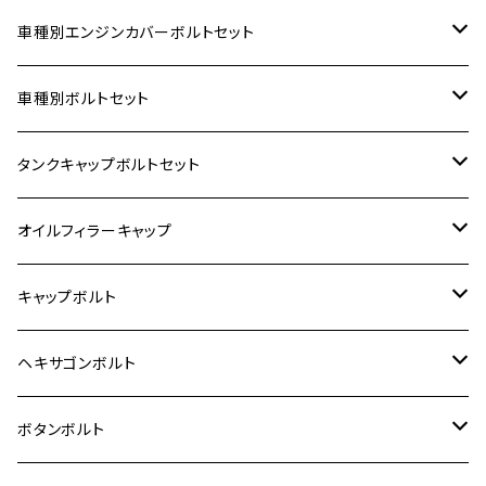
車種別エンジンカバーボルトセット
ホンダ【ステンレス】
車種別ボルトセット
400X
カワサキ【ステンレス】
KAWASAKI
タンクキャップボルトセット
6V モンキー
BALIUS
Z900RS/Z900RS CAFE
ヤマハ【ステンレス】
HONDA
カワサキ
オイルフィラーキャップ
12V モンキー
BALIUS-Ⅱ
Z900RS SE
MT-03
CB1300SF/CB1300SB
スズキ【ステンレス】
SUZUKI
ホンダ
M20 P1.5
キャップボルト
12V Fi モンキー
D-TRACER125
ゼファー400/ゼファーχ
MT-25
CB400SF/CB400SB
ジクサー150
ホンダ【チタン】
YAMAHA
ヤマハ
M20 P2.5
ステンレス
ヘキサゴンボルト
クロスカブ50
D-TRACKER
ゼファー750/ゼファー750RS
MT-125
ダックス125
ジクサー250
ジェイド
M4
カワサキ【チタン】
スズキ
M30 P1.5
チタン
ステンレス
ボタンボルト
クロスカブ110
D-TRACKER X
ゼファー1100/ゼファー1100RS
RZ250
モンキー125
ジクサーSF250