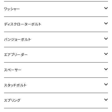
RZ350R
スーパーカブ110
GSR600
CB400 SUPER FOUR
Ninja 400
M7
M10
BW’S125
M8
M8
M5
M5
M6
M5
M4
チタン
ステンレス
ワッシャー
モンキー125
GPZ900R
Ninja250
RZ350RR
PCX
GSX-R125
CB400 SUPER BOLDOR
Ninja 400R
M8
MT-03
M10
M10
M6
M8
M6
M5
M3
M4
チタン
ステンレス
ディスクローターボルト
ADV150
GPZ1100
Ninja250R
SEROW250
PCX150
GSX-S125
CB1300 SUPER FOUR
Ninja 1000
M10
MT-25
M8
M10
M4
M5
M4
M6
チタン
ステンレス
バンジョーボルト
Ape50
KLX125
Ninja400
SR400
GROM/MSX125
GSX250R
CB1300 SUPER BOLDOR
Ninja 1000SX
MT-125
M10
M5
M6
M5
M7
M4
ホンダ
チタン
ステンレス
エアブリーダー
Ape100
KLX250
Ninja400R
SR500
ハンターカブ
GSX250E KATANA
CBR250R
Ninja ZX-25R
NMAX
M6
M8
M6
M8
M5
ヤマハ
カワサキ
M10 P1.0
チタン
ステンレス
スペーサー
CB223S
KLX250ES
Ninja650
TW200
GSX400E KATANA
CBR250RR
Z900RS
NMAX155
M8
M10
M8
M10
M6
ホンダ
M10 P1.25
M10 P1.0
M7 P1.0
CB400 FOUR
チタン
ステンレス
スタッドボルト
KLX250SR
Ninja650R
TW225
GSX400 IMPULSE
CBR400F
Z900RS CAFE
SR400
M10
M12
M10
M12
M8
ヤマハ
M10 P1.25
M8 P1.0
CB400 SUPER FOUR
M7 P1.0
KSR110
Ninja1000
チタン
M8
スプリング
XJ400
GSX-S750
CBX400F
Z1000
SR500
M14
M12
M14
M10
スズキ