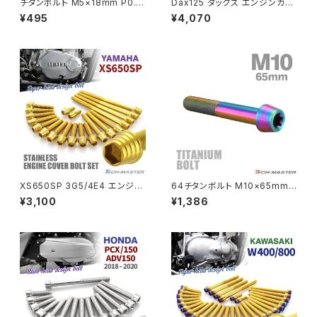
チタンボルト M5×18mm P0.8
Dax125 ダックス エンジンカバ
トラスヘッド 六角穴付き 焼きチ
ー クランクケース ボルト 25本
¥495
¥4,070
タンカラー 1個 JA2655
セット ステンレス製 ホンダ車用
PCX
ZEPHYR 750
ゴールドカラー TB6952
PCX150
ZEPYER 750 RS
PCX160
ZEPHYER 1100
Rebel250
ZEPHYER 1100 RS
XS650SP 3G5/4E4 エンジン
64チタンボルト M10×65mm
Rebel500
ZRX400
カバー クランクケース ボルト 2
P1.25 テーパーヘッド トルクス
¥3,100
¥1,386
0本セット ステンレス製 ヤマハ
穴付き キャップボルト 焼きチタ
車用 ゴールドカラー TB7064
ンカラー 虹色 1個 JA409
SUPER HAWK
ZRX-Ⅱ
SUPER HAWKⅢ
ZRX1100
VTR250
ZRX1100-Ⅱ