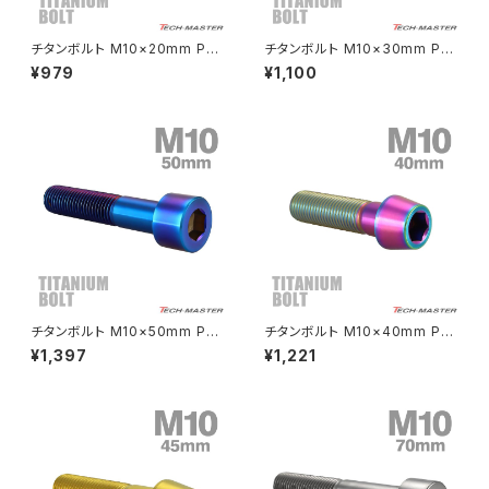
CRF250L
W800
ドライブチェーンアジャスターボルトカバー
チタンボルト M10×20mm P1.2
チタンボルト M10×30mm P1.
5 テーパーヘッド 六角穴付き キ
25 テーパーヘッド 六角穴付き
¥979
¥1,100
ャップボルト ゴールドカラー JA
キャップボルト チタンカラー レ
CRF250M
Z125 PRO
2112
インボー JA2121
クラッチケーブル アジャスター
FTR223
Z250
チェーンアジャスター
GB250 CLUBMAN
Z400
マシニングネットアンカー
GB350
Z400J
チタンボルト M10×50mm P1.2
チタンボルト M10×40mm P1.
GB350S
Z400FX
5 ストレートキャップボルト スリ
25 テーパーヘッド 六角穴付き
¥1,397
¥1,221
ムヘッド 六角穴付き 焼きチタン
キャップボルト チタンカラー レ
カラー 1個 JA2522
インボー JA2129
GROM
Z550FX
HAWK CB250T
Z650