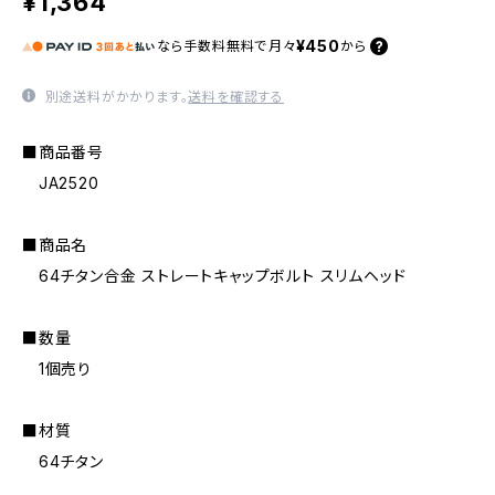
¥1,364
¥450
なら
手数料無料で
月々
から
別途送料がかかります。
送料を確認する
■商品番号
JA2520
■商品名
64チタン合金 ストレートキャップボルト スリムヘッド
■数量
1個売り
■材質
64チタン