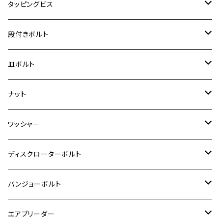
スーパーカブ C125
M5
250TR
M3
M4
ヤマハ【チタン】
チタン
ステンレス
タッピングビス
ジェイド
ER-6F
ZRX400/ZRXⅡ
RZ250R
レブル250
BANDIT250
ハンターカブ CT125
M6
GPZ900R
M4
M5
シグナスX
M4
M4
スズキ【チタン】
チタン
ステンレス
段付きボルト
スーパーカブ C125
ER-6N
ZRX1100/ZRX1100Ⅱ
RZ250RR
ハンターカブ125
GS400
ダックス125
M8
Ninja H2
M5
M6
シグナスX SR
M5
M5
KATANA
M3
M4
チタン
ステンレス
皿ボルト
ダックス125
ESTRELLA
ZRX1200R/ZRX1200S
RZ350
クロスカブ110
GSR400
モンキー125
M10
Ninja 250
M6
M8
マジェスティS
M6
M6
M4
M5
M4
M5
チタン
ステンレス
ナット
ハンターカブ CT125
ESTRELLA RS
ZRX1200DAEG
RZ350R
スーパーカブ110
GSR600
CB400 SUPER FOUR
Ninja 400
M7
M10
BW’S125
M8
M8
M5
M5
M6
M5
M4
チタン
ステンレス
ワッシャー
モンキー125
GPZ900R
Ninja250
RZ350RR
PCX
GSX-R125
CB400 SUPER BOLDOR
Ninja 400R
M8
MT-03
M10
M10
M6
M8
M6
M5
M3
M4
チタン
ステンレス
ディスクローターボルト
ADV150
GPZ1100
Ninja250R
SEROW250
PCX150
GSX-S125
CB1300 SUPER FOUR
Ninja 1000
M10
MT-25
M8
M10
M4
M5
M4
M6
チタン
ステンレス
バンジョーボルト
Ape50
KLX125
Ninja400
SR400
GROM/MSX125
GSX250R
CB1300 SUPER BOLDOR
Ninja 1000SX
MT-125
M10
M5
M6
M5
M7
M4
ホンダ
チタン
ステンレス
エアブリーダー
Ape100
KLX250
Ninja400R