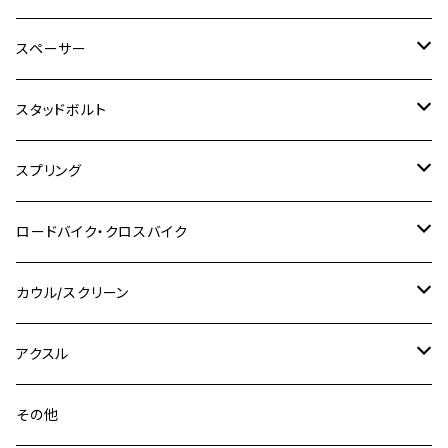
SR500
ハンターカブ
GSX250E KATANA
CBR250R
Ninja ZX-25R
NMAX
M6
M8
M6
M8
M5
ヤマハ
カワサキ
M10 P1.0
チタン
ステンレス
スペーサー
CB223S
KLX250ES
Ninja650
TW200
GSX400E KATANA
CBR250RR
Z900RS
NMAX155
M8
M10
M8
M10
M6
ホンダ
M10 P1.25
M10 P1.0
M7 P1.0
CB400 FOUR
チタン
ステンレス
スタッドボルト
KLX250SR
Ninja650R
TW225
GSX400 IMPULSE
CBR400F
Z900RS CAFE
SR400
M10
M12
M10
M12
M8
ヤマハ
M10 P1.25
M8 P1.0
CB400 SUPER FOUR
M7 P1.0
KSR110
Ninja1000
チタン
M8
スプリング
XJ400
GSX-S750
CBX400F
Z1000
SR500
M14
M12
M14
M10
スズキ
M8 P1.25
CB400 SUPER BOLDOR
M8 P1.25
Ninja 250R
Ninja1000SX
XJ400D
アルミ
M10
ステンレス
ロードバイク・クロスバイク
GSX-R1000
CRF250L / M / CRF250RALLY
ZEPHYER 400
XSR125
M16
M14
M12
CB400SS
M10 P1.0
Ninja 250
Ninja ZX-6R
XJ550
GSX-R1000R
チタン
ステムボルト
カウル/スクリーン
FT223 / CB223S
ZEPHYER χ
YZF-R3
M24
M16
CB750F
M10 P1.25
Ninja 400R
Ninja ZX-10R
XS650SP
GSX1100S KATANA
GB250 CLUBMAN
ステムナット
スクリーンボルト
アクスル
ZEPHYER 750
YZF-R25
M18
CB900F
Ninja 400
Ninja ZX-25R
XSR125
GSX1300R HAYABUSA
GB350
ZEPHYER 750RS
ステアリングポスト
アクスルナット
その他
YZF-R125
M20