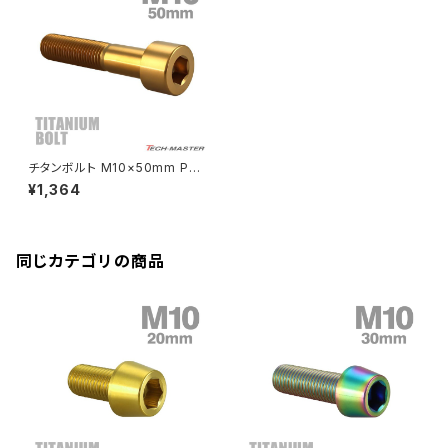
CBR250R
Ninja ZX-6R
GPZ900R
YZF-R15
V-Storom250
PCX160
ZRX-Ⅱ
ディレイラーボルト
CBR250RR
Ninja ZX-10R
KSR110
YZF-R25
Rebel250
ZRX1100
Vブレーキ台座ボルト
CBR400F
Ninja ZX-14R
エリミネーター/SE
YZF-R125
Rebel500
ZRX1100-Ⅱ
チタンボルト M10×50mm P1.2
バーエンド
CBR400R
5 ストレートキャップボルト スリ
Ninja H2
¥1,364
ムヘッド 六角穴付き ゴールド 1
VTR250
ZRX1200DAEG
個 JA2520
エアバルブキャップ
CBX400F
VERSYS 650
XR230 モタード / SL230
同じカテゴリの商品
ZRX1200R
CBX550F
ミラーホールキャップ
VULCAN S
ZRX1200S
CL400
W400
ミラーアームスリーブ
エストレヤ
CRF250 RALLY
W650
キックペダルカバー