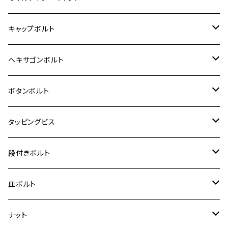
12V モンキー
BALIUS-Ⅱ
Z900RS SE
MT-03
CB1300SF/CB1300SB
スズキ【ステンレス】
SUZUKI
ホンダ
M20 P1.5
キャップボルト
12V Fi モンキー
D-TRACER125
ゼファー400/ゼファーχ
MT-25
CB400SF/CB400SB
ジクサー150
ホンダ【チタン】
YAMAHA
ヤマハ
M20 P2.5
ステンレス
ヘキサゴンボルト
クロスカブ50
D-TRACKER
ゼファー750/ゼファー750RS
MT-125
ダックス125
ジクサー250
ジェイド
M4
カワサキ【チタン】
スズキ
M30 P1.5
チタン
ステンレス
ボタンボルト
クロスカブ110
D-TRACKER X
ゼファー1100/ゼファー1100RS
RZ250
モンキー125
ジクサーSF250
スーパーカブ C125
M5
250TR
M3
M4
ヤマハ【チタン】
チタン
ステンレス
タッピングビス
ジェイド
ER-6F
ZRX400/ZRXⅡ
RZ250R
レブル250
BANDIT250
ハンターカブ CT125
M6
GPZ900R
M4
M5
シグナスX
M4
M4
スズキ【チタン】
チタン
ステンレス
段付きボルト
スーパーカブ C125
ER-6N
ZRX1100/ZRX1100Ⅱ
RZ250RR
ハンターカブ125
GS400
ダックス125
M8
Ninja H2
M5
M6
シグナスX SR
M5
M5
KATANA
M3
M4
チタン
ステンレス
皿ボルト
ダックス125
ESTRELLA
ZRX1200R/ZRX1200S
RZ350
クロスカブ110
GSR400
モンキー125
M10
Ninja 250
M6
M8
マジェスティS
M6
M6
M4
M5
M4
M5
チタン
ステンレス
ナット
ハンターカブ CT125
ESTRELLA RS
ZRX1200DAEG